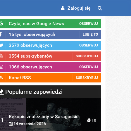
Zaloguj się
Czytaj nas w Google News
OBSERWUJ
15 tys. obserwujących
LUBIĘ TO
3579 obserwujących
OBSERWUJ
3554 subskrybentów
SUBSKRYBUJ
1066 obserwujących
OBSERWUJ
Kanał RSS
SUBSKRYBUJ
Popularne zapowiedzi
? Better To Sit Down Before You
Rękopis znaleziony w Saragossie
1
10
14 września 2026