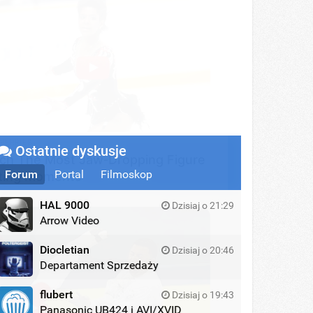
y Different With Natural Hair
BERRIES
Ostatnie dyskusje
ch The Most Jaw‑Dropping Figure
Forum
Portal
Filmoskop
ting Moments
HAL 9000
Dzisiaj o 21:29
Arrow Video
Diocletian
Dzisiaj o 20:46
Departament Sprzedaży
R MEDIA
id Muir's New Partner, Whom You'll
flubert
Dzisiaj o 19:43
ily Recognize
Panasonic UB424 i AVI/XVID