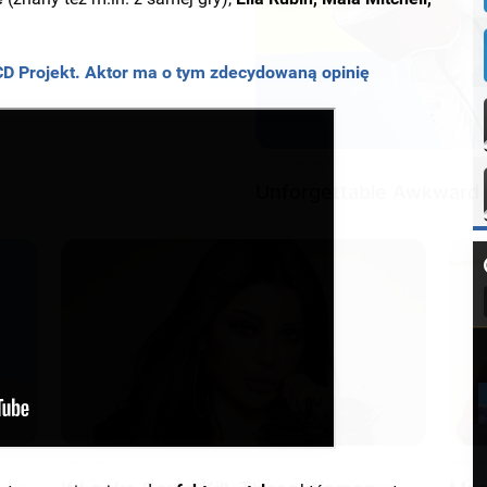
 CD Projekt. Aktor ma o tym zdecydowaną opinię
BRAINBERRIES
Unforgettable Awkward
INSTANTHUB
 Surprise You - Take A
Prince Harry's Fashion 
Predictable
BRAINBERRIES
BRAIN