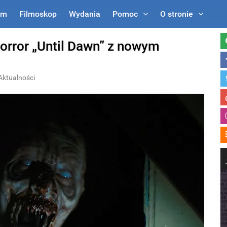
um
Filmoskop
Wydania
Pomoc
O stronie
Like A Horse
horror „Until Dawn” z nowym
Aktualności
HABERION
re They Take This Page
Remember Honey Boo Boo
See Her Now