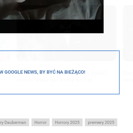
BRAINBERRIES
BRAIN
 GOOGLE NEWS, BY BYĆ NA BIEŻĄCO!
 A
Who Will Be the Next James Bond?
Dis
Here's What We Know So Far
Ver
ry Dauberman
Horror
Horrory 2025
premiery 2025