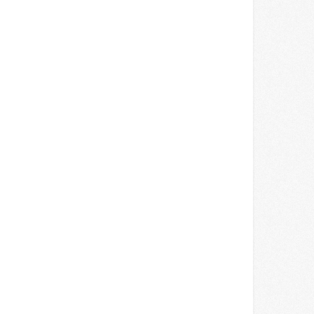
DAY
 Cruise's Daughter Is The Most
utiful Woman In The World