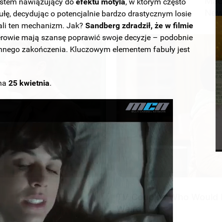
If Looks Could Kill, These Women
Mac
ystem nawiązujący do
efektu motyla
, w którym często
Would Be On Top
New
łę, decydując o potencjalnie bardzo drastycznym losie
ali ten mechanizm. Jak?
Sandberg zdradził, że w filmie
terowie mają szansę poprawić swoje decyzje – podobnie
 innego zakończenia. Kluczowym elementem fabuły jest
na
25 kwietnia
.
FOODIEFRIEND
BUZZ
e
17 Actors You Didn't Know Were Gay-
Cic
No. 7 Will Blow Your Mind
nie
BRAINBERRIES
TV Couples Who Would N
Weird