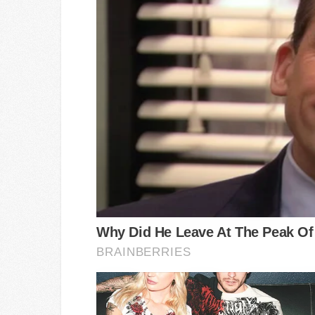
HABERION
15 Celebrities Who Are In Jail Righ
Now. You'll Be Surprised!
RADAR MEDIA