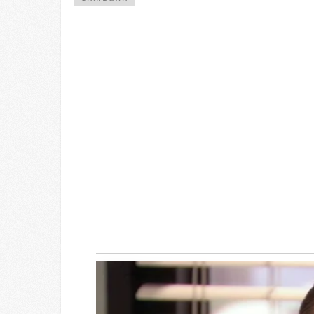
GLYCOGEN SUPPORT
High Blood Sugar? Read This Befo
Down!