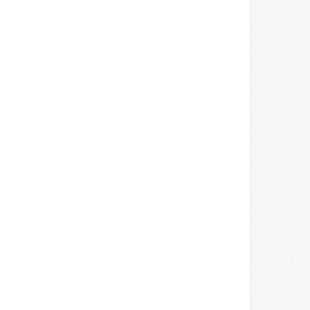
? Better To Sit Down Before You