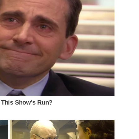
BUZZ DAY
BUZZ 
t
Remember Tiger's Ex-Wife? Try Not
Tom
To Smile When You See Her Now
Bea
BUZZ DAY