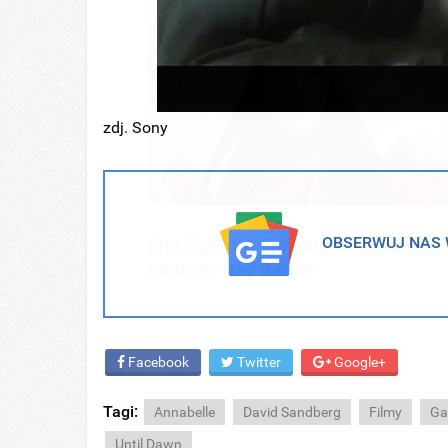
zdj. Sony
BRAINBERRIES
OBSERWUJ NAS W
She Spent A Fortune To Look Like
Modern-Day Barbie
Facebook
Twitter
Google+
Tagi:
Annabelle
David Sandberg
Filmy
Ga
Until Dawn