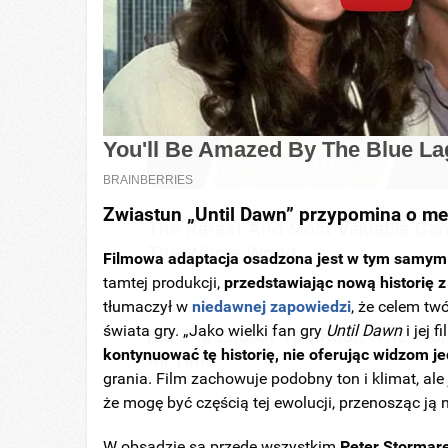
RADAR MEDIA
These Religious Wonders Left Th
BRAINBERRIES
Zwiastun „Until Dawn” przypomina o me
The Rarest And Most Valuable Car
The Whole World
Filmowa adaptacja osadzona jest w tym samym 
tamtej produkcji,
przedstawiając nową historię 
tłumaczył w
niedawnej zapowiedzi
, że celem tw
BRAINBERRIES
świata gry. „Jako wielki fan gry
Until Dawn
i jej 
It's The End Of The Road: The Wor
kontynuować tę historię, nie oferując widzom 
All Time
grania. Film zachowuje podobny ton i klimat, a
RADAR MEDIA
że mogę być częścią tej ewolucji, przenosząc ją 
Once Voted Most Beautiful Twins,
Here's What They Look Like Now
W obsadzie są przede wszystkim
Peter Stormar