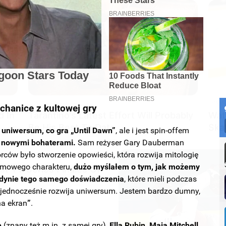
RADAR MEDIA
e World Speechless
11 Stars Who Look Totall
BRAINBERRIES
BRAIN
chanice z kultowej gry
d In
Tarantino’s Latest Effort Will Probably
Wat
Be His Best To Date
Ska
uniwersum, co gra „Until Dawn”
, ale i jest spin-offem
z nowymi bohaterami.
Sam reżyser Gary Dauberman
órców było stworzenie opowieści, która rozwija mitologię
filmowego charakteru,
dużo myślałem o tym, jak możemy
st TV Series Finales Of
jedynie tego samego doświadczenia
, które mieli podczas
le jednocześnie rozwija uniwersum. Jestem bardzo dumny,
RADAR MEDIA
RADA
na ekran
”
.
Dolly Parton Has Been Dating Him All
Dav
Along
Eas
e
(znany też m.in. z samej gry),
Ella Rubin, Maia Mitchell,