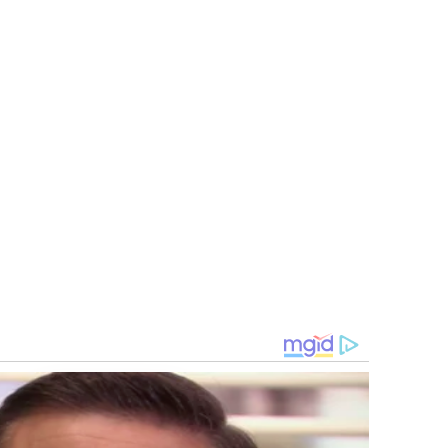
HABERION
re They Take This Page
Remember Honey Boo Boo
See Her Now