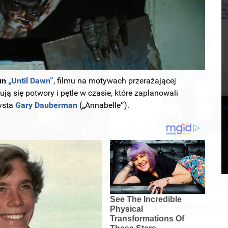
un
„Until Dawn”
, filmu na motywach przerażającej
BUZZ DAY
BUZZ 
ą się potwory i pętle w czasie, które zaplanowali
t
Remember Tiger's Ex-Wife? Try Not
Tom
zysta
Gary Dauberman
(
„
Annabelle
”
).
To Smile When You See Her Now
Bea
BRAINBERRIES
ly Happening?
A Museum To Rihanna's 