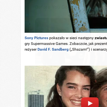
Before You Go
Sony Pictures
pokazało w sieci następny
zwiast
HABERION
gry Supermassive Games. Zobaczcie, jak prezentuj
15 Celebrities Who Are In Jail Righ
reżyser
David F. Sandberg
(„Shazam!”) i scenar
Now. You'll Be Surprised!
BRAINBERRIES
I Bet You Didn't Know It Was Real