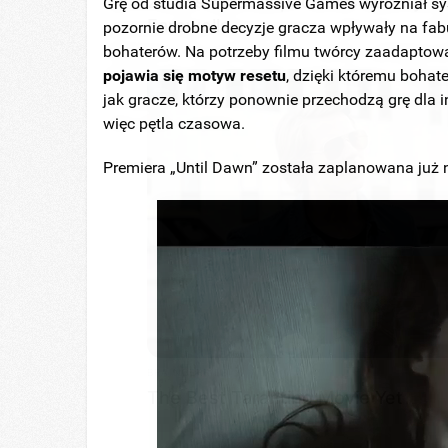
2025’s Most Impactful Celebrity
Grę od studia Supermassive Games
wyróżniał s
Farewells
pozornie drobne decyzje gracza wpływały na fabu
bohaterów. Na potrzeby filmu twórcy zaadaptow
pojawia się motyw resetu
, dzięki któremu boha
jak gracze, którzy ponownie przechodzą grę dla
więc pętla czasowa.
Premiera „Until Dawn” została zaplanowana już 
GAMES WAKA
Tragedy Of Paul McCartney, 83. H
Has Been Confirmed To Be...!
BRAINBERRIES
The Best Tarantino Movie Yet