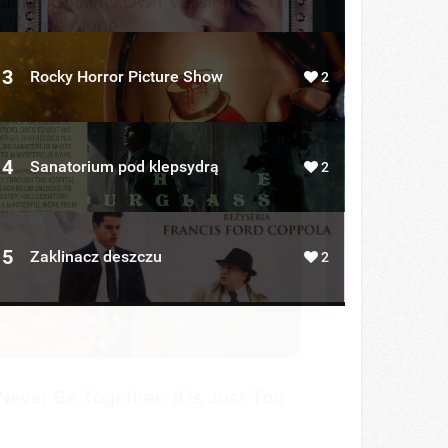
aulay Culkin's Own Version Of The
 ‘Home Alone’
3
Rocky Horror Picture Show
2
4
Sanatorium pod klepsydrą
2
DAY
hy zabójca w doniczce: dlaczego
 należy trzymać go w domu?
5
Zaklinacz deszczu
2
ever Be Together: 9 Is Just Too