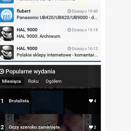
flubert
Dzisiaj o 19:40
Panasonic UB420/UB820/UB9000 - dyskusja
HAL 9000
Dzisiaj o 16:18
HAL 9000: Archiwum
HAL 9000
Dzisiaj o 16:12
 Moments From The Olympics
Polskie sklepy internetowe - komentarze
Popularne wydania
Miesiąca
Roku
Ogółem
1
Brutalista
4
Evolution Has Been Anything But
BERRIES
2
Oczy szeroko zamknięte
2