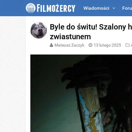
Wiadomości
For
BRAINBERRIES
She Gave Up A Normal Life To Act 
Byle do świtu! Szalony 
zwiastunem
Mateusz Zaczyk
13 lutego 2025
GLYCOGEN SUPPORT
High Blood Sugar? Read This Befo
Down!