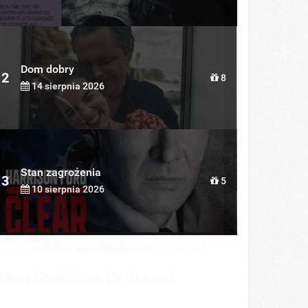
Dom dobry
2
8
14 sierpnia 2026
DAY
 Cruise's Daughter Is The Most
utiful Woman In The World
Stan zagrożenia
3
5
10 sierpnia 2026
Glory Could Soon Be Opened