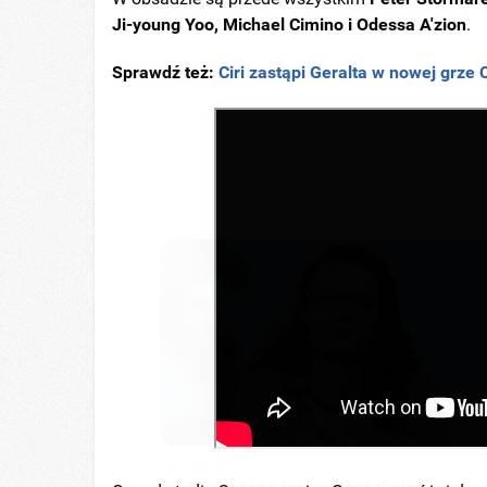
Ji-young Yoo, Michael Cimino i Odessa A'zion
.
Sprawdź też:
Ciri zastąpi Geralta w nowej grze
HEALTHYREHABCARE
Sandra Bullock's Actual Size Might
Look!
BRAINBERRIES