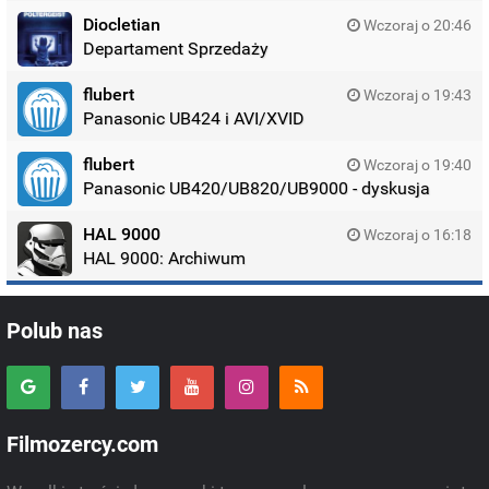
Diocletian
Wczoraj o 20:46
Departament Sprzedaży
flubert
Wczoraj o 19:43
Panasonic UB424 i AVI/XVID
flubert
Wczoraj o 19:40
Panasonic UB420/UB820/UB9000 - dyskusja
HAL 9000
Wczoraj o 16:18
HAL 9000: Archiwum
Polub nas
Filmozercy.com