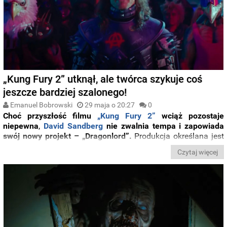
„Kung Fury 2” utknął, ale twórca szykuje coś
jeszcze bardziej szalonego!
Emanuel Bobrowski
29 maja o 20:27
0
Choć przyszłość filmu
„Kung Fury 2”
wciąż pozostaje
niepewna
,
David Sandberg
nie zwalnia tempa i zapowiada
swój nowy projekt – „Dragonlord”.
Produkcja określana jest
jako przygodowa opowieść w konwencji „fantasy punk”,
Czytaj więcej
łącząca elementy akcji, science fiction i absurdalnego
humoru.