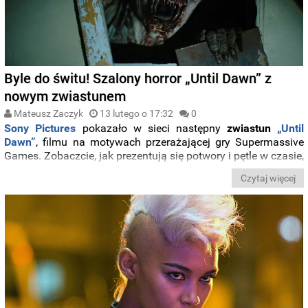
Byle do świtu! Szalony horror „Until Dawn” z
nowym zwiastunem
Mateusz Zaczyk
13 lutego o 17:32
0
Sony Pictures
pokazało w sieci następny
zwiastun
„Until
Dawn”
, filmu na motywach przerażającej gry Supermassive
Games. Zobaczcie, jak prezentują się potwory i pętle w czasie,
które zaplanowali reżyser
David F. Sandberg
(„Shazam!”) i
Czytaj więcej
scenarzysta
Gary Dauberman
(
„
Annabelle
”
).