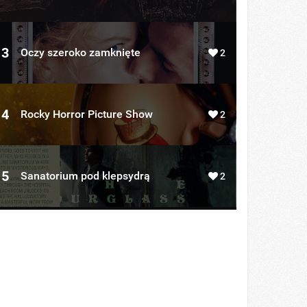
3
Oczy szeroko zamknięte
2
4
Rocky Horror Picture Show
2
5
Sanatorium pod klepsydrą
2