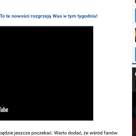
! To te nowości rozgrzeją Was w tym tygodniu!
będzie jeszcze poczekać. Warto dodać, że wśród fanów