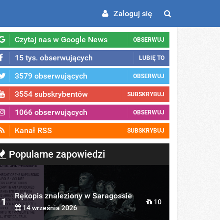
Zaloguj się
Czytaj nas w Google News
OBSERWUJ
15 tys. obserwujących
LUBIĘ TO
3579 obserwujących
OBSERWUJ
3554 subskrybentów
SUBSKRYBUJ
1066 obserwujących
OBSERWUJ
Kanał RSS
SUBSKRYBUJ
Popularne zapowiedzi
Rękopis znaleziony w Saragossie
1
10
14 września 2026