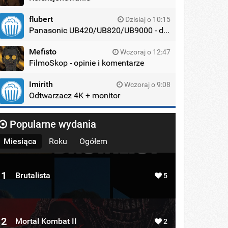
flubert
Dzisiaj o 10:15
Panasonic UB420/UB820/UB9000 - dyskusja
Mefisto
Wczoraj o 12:47
FilmoSkop - opinie i komentarze
Imirith
Wczoraj o 9:08
Odtwarzacz 4K + monitor
Popularne wydania
Miesiąca
Roku
Ogółem
1
Brutalista
5
2
Mortal Kombat II
2