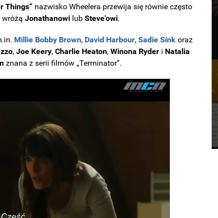
er Things”
nazwisko Wheelera przewija się równie często
e wróżą
Jonathanowi
lub
Steve'owi
.
.in.
Millie Bobby Brown
,
David Harbour
,
Sadie Sink
oraz
azzo
,
Joe Keery
,
Charlie Heaton
,
Winona Ryder
i
Natalia
on
znana z serii filmów „Terminator”.