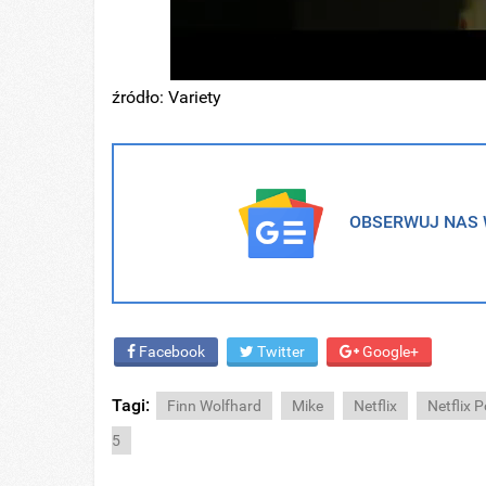
źródło: Variety
OBSERWUJ NAS W
Facebook
Twitter
Google+
Tagi:
Finn Wolfhard
Mike
Netflix
Netflix 
5