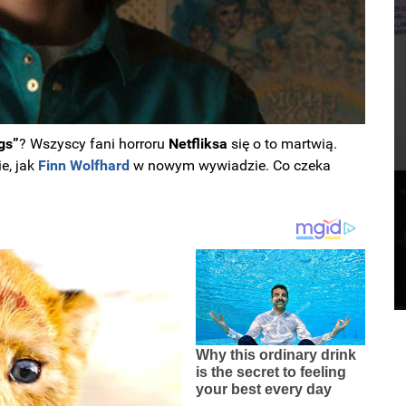
gs”
? Wszyscy fani horroru
Netfliksa
się o to martwią.
e, jak
Finn Wolfhard
w nowym wywiadzie. Co czeka