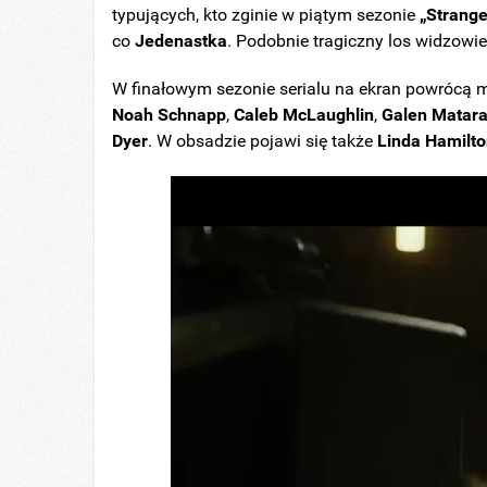
typujących, kto zginie w piątym sezonie
„Strang
co
Jedenastka
. Podobnie tragiczny los widzowi
W finałowym sezonie serialu na ekran powrócą m
Noah Schnapp
,
Caleb McLaughlin
,
Galen Matar
Dyer
. W obsadzie pojawi się także
Linda Hamilt