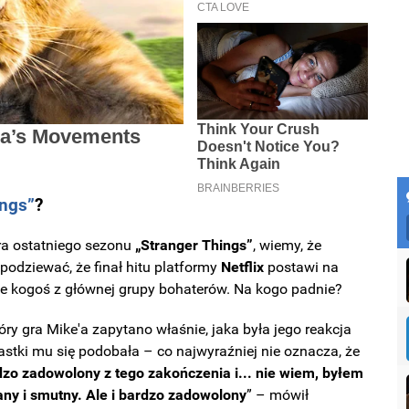
ings”
?
era ostatniego sezonu
„Stranger Things”
, wiemy, że
podziewać, że finał hitu platformy
Netflix
postawi na
nie kogoś z głównej grupy bohaterów. Na kogo padnie?
óry gra Mike'a zapytano właśnie, jaka była jego reakcja
astki mu się podobała – co najwyraźniej nie oznacza, że
zo zadowolony z tego zakończenia i... nie wiem, byłem
ny i smutny. Ale i bardzo
zadowolony
” – mówił