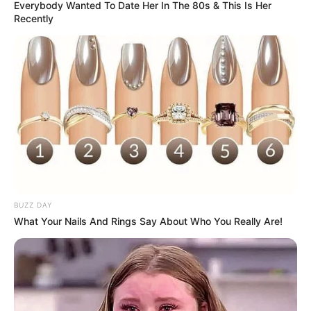
Everybody Wanted To Date Her In The 80s & This Is Her
Recently
„
Jestem ojcem i ten serial, obejrzany w towarzystwie moich
dzieci, nastoletniego syna i córki, zrobił na mnie ogromne
wrażenie
. To bardzo ważna inicjatywa. Należy zachęcić tak
wielu uczniów, jak tylko się da, do obejrzenia tego serialu” –
komentował Stramer.
Produkcja trafi do szkół, wraz ze
specjalnymi wytycznymi i przewodnikami, które nauczyciele
będą mogli wykorzystać przy naprowadzaniu uczniów na
motywy i najważniejsze tematy poruszane w serialu.
Sprawdź też:
„James Bond” jest „przesiąknięty głębokim
seksizmem”? Znana aktorka krytykuje serię
BUZZ DAY
What Your Nails And Rings Say About Who You Really Are!
„
Dojrzewanie
uchwyciło nastrój całego narodu i dało
początek ważnej dyskusji, która może pomóc w wyrażeniu
presji, jaką wywiera na dzieciach i ich rodzinach współczesne
społeczeństwo” – dodała Anne Mensah, odpowiadająca w
Netfliksie za treści realizowane w Wielkiej Brytanii.