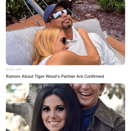
nowy serial
Netflx
Owen Cooper
Seriale
seriale
Netflix
Stephen Graham
BUZZ DAY
Rumors About Tiger Wood's Partner Are Confirmed