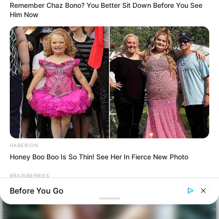
Remember Chaz Bono? You Better Sit Down Before You See
Him Now
HABERION
Honey Boo Boo Is So Thin! See Her In Fierce New Photo
BRAINBERRIES
The Real Reason Everyone Was Staring At Cher's Stomach:
Before You Go
Look Closer