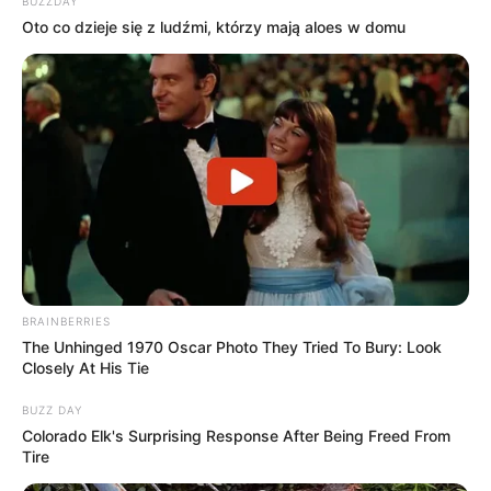
BUZZDAY
Oto co dzieje się z ludźmi, którzy mają aloes w domu
Źródło: Variety / zdj. Netflix
OBSERWUJ NAS W GOOGLE NEWS, BY BYĆ NA
BIEŻĄCO!
BRAINBERRIES
The Unhinged 1970 Oscar Photo They Tried To Bury: Look
Closely At His Tie
BUZZ DAY
Facebook
Twitter
Google+
Colorado Elk's Surprising Response After Being Freed From
Tire
Tagi:
Adolescence
Dojrzewanie
Jack Thorne
Netflix