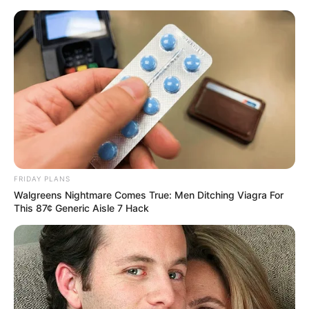
„Dojrzewanie” szkolną lekturą? Hit
Netfliksa trafi do szkół średnich w
UK!
Mateusz Zaczyk
31 marca 2025
Aktualności
FRIDAY PLANS
Walgreens Nightmare Comes True: Men Ditching Viagra For
This 87¢ Generic Aisle 7 Hack