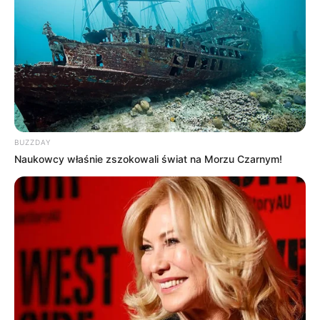
OBSERWUJ NAS W GOOGLE NEWS, BY BYĆ NA
BIEŻĄCO!
Facebook
Twitter
Google+
BUZZDAY
Naukowcy właśnie zszokowali świat na Morzu Czarnym!
Tagi:
Filmy
Gwiezdne Wojny
Ostatni Jedi
Recenzje
Star Wars
The Last Jedi