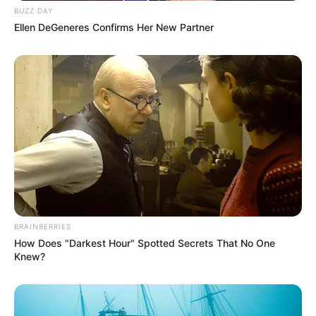
BUZZ DAY
Ellen DeGeneres Confirms Her New Partner
Ocena: 4/6
BRAINBERRIES
źródło: Disney / Lucasfilm
How Does "Darkest Hour" Spotted Secrets That No One
Knew?