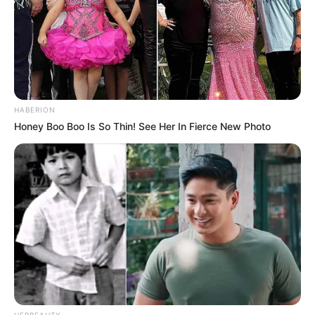
HABERION
Honey Boo Boo Is So Thin! See Her In Fierce New Photo
HERBEAUTY