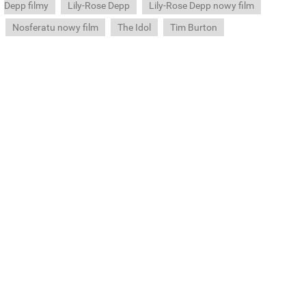
Depp filmy
Lily-Rose Depp
Lily-Rose Depp nowy film
Nosferatu nowy film
The Idol
Tim Burton