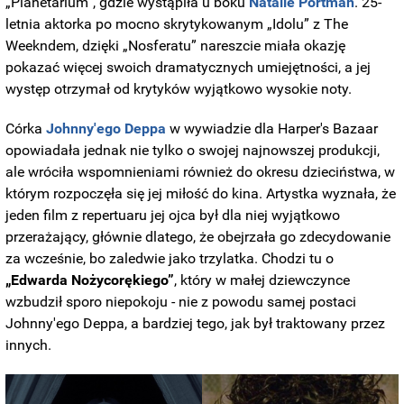
„Planetarium”, gdzie wystąpiła u boku
Natalie Portman
. 25-
letnia aktorka po mocno skrytykowanym „Idolu” z The
Weekndem, dzięki „Nosferatu” nareszcie miała okazję
pokazać więcej swoich dramatycznych umiejętności, a jej
występ otrzymał od krytyków wyjątkowo wysokie noty.
Córka
Johnny'ego Deppa
w wywiadzie dla Harper's Bazaar
opowiadała jednak nie tylko o swojej najnowszej produkcji,
ale wróciła wspomnieniami również do okresu dzieciństwa, w
którym rozpoczęła się jej miłość do kina. Artystka wyznała, że
jeden film z repertuaru jej ojca był dla niej wyjątkowo
przerażający, głównie dlatego, że obejrzała go zdecydowanie
za wcześnie, bo zaledwie jako trzylatka. Chodzi tu o
„Edwarda Nożycorękiego”
, który w małej dziewczynce
wzbudził sporo niepokoju - nie z powodu samej postaci
Johnny'ego Deppa, a bardziej tego, jak był traktowany przez
innych.