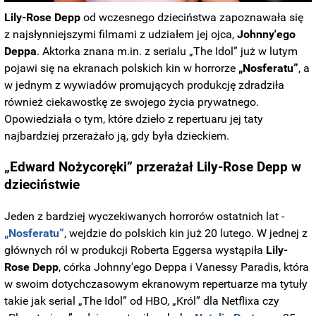
Lily-Rose Depp
od wczesnego dzieciństwa zapoznawała się
z najsłynniejszymi filmami z udziałem jej ojca,
Johnny'ego
Deppa
. Aktorka znana m.in. z serialu „The Idol” już w lutym
pojawi się na ekranach polskich kin w horrorze
„Nosferatu”
, a
w jednym z wywiadów promujących produkcję zdradziła
również ciekawostkę ze swojego życia prywatnego.
Opowiedziała o tym, które dzieło z repertuaru jej taty
najbardziej przerażało ją, gdy była dzieckiem.
„Edward Nożycoręki” przerażał Lily-Rose Depp w
dzieciństwie
Jeden z bardziej wyczekiwanych horrorów ostatnich lat -
„Nosferatu”
, wejdzie do polskich kin już 20 lutego. W jednej z
głównych ról w produkcji Roberta Eggersa wystąpiła
Lily-
Rose Depp
, córka Johnny'ego Deppa i Vanessy Paradis, która
w swoim dotychczasowym ekranowym repertuarze ma tytuły
takie jak serial „The Idol” od HBO, „Król” dla Netflixa czy