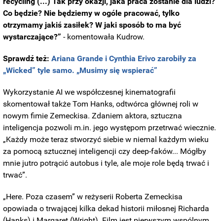
recycling (...) Tak przy okazji, jaka praca zostanie dla ludzi?
Co będzie? Nie będziemy w ogóle pracować, tylko
otrzymamy jakiś zasiłek? W jaki sposób to ma być
wystarczające?
”
- komentowała Kudrow.
Sprawdź też:
Ariana Grande i Cynthia Erivo zarobiły za
„Wicked” tyle samo. „Musimy się wspierać”
Wykorzystanie AI we współczesnej kinematografii
skomentował także Tom Hanks, odtwórca głównej roli w
nowym fimie Zemeckisa. Zdaniem aktora, sztuczna
inteligencja pozwoli m.in. jego występom przetrwać wiecznie.
„Każdy może teraz stworzyć siebie w niemal każdym wieku
za pomocą sztucznej inteligencji czy deep-faków... Mógłby
mnie jutro potrącić autobus i tyle, ale moje role będą trwać i
trwać”.
„Here. Poza czasem” w reżyserii Roberta Zemeckisa
opowiada o trwającej kilka dekad historii miłosnej Richarda
(Hanks) i Margaret (Wright). Film jest pierwszym wspólnym