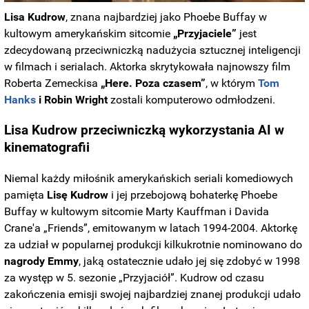
Lisa Kudrow
, znana najbardziej jako Phoebe Buffay w
kultowym amerykańskim sitcomie
„Przyjaciele”
jest
zdecydowaną przeciwniczką nadużycia sztucznej inteligencji
w filmach i serialach. Aktorka skrytykowała najnowszy film
Roberta Zemeckisa
„Here. Poza czasem”
, w którym
Tom
Hanks
i Robin Wright
zostali komputerowo odmłodzeni.
Lisa Kudrow przeciwniczką wykorzystania AI w
kinematografii
Niemal każdy miłośnik amerykańskich seriali komediowych
pamięta
Lisę Kudrow
i jej przebojową bohaterkę Phoebe
Buffay w kultowym sitcomie Marty Kauffman i Davida
Crane'a „Friends”, emitowanym w latach 1994-2004. Aktorkę
za udział w popularnej produkcji kilkukrotnie nominowano do
nagrody Emmy
, jaką ostatecznie udało jej się zdobyć w 1998
za występ w 5. sezonie „Przyjaciół”. Kudrow od czasu
zakończenia emisji swojej najbardziej znanej produkcji udało