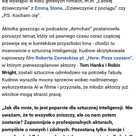
się wystąpić w kilku głośnych filmach, m.in. „Łatwej
dziewczynie” z
Emmą Stone
, „Dziewczynie z pociągu” czy
„P.S. Kocham cię”.
Aktorka goszcząc w podcaście „Armchair” postanowiła
poruszyć temat, który od pewnego czasu coraz częściej
przewija się w kontekście przyszłości kina - chodzi tu
mianowicie o sztuczną inteligencję. Kudrow skrytykowała
najnowszy film
Roberta Zemeckisa
pt.
„Here. Poza czasem”
,
w którym pierwszoplanowi aktorzy -
Tom Hanks i Robin
Wright
, zostali sztucznie odmłodzeni na potrzeby fabuły.
Kudrow wyraziła mocny sprzeciw wobec nadmiernego
wykorzystania AI w filmie i przyznała, że młodzi aktorzy już
wkrótce mogą stracić pracę.
„
Jak dla mnie, to jest poparcie dla sztucznej inteligencji. Nie
uważam, że to wszystko zniszczy, ale co nam potem
zostanie? Zapomnijcie o profesjonalnych aktorach,
pomyślcie o nowych i zdolnych. Pozostaną tylko licecje i