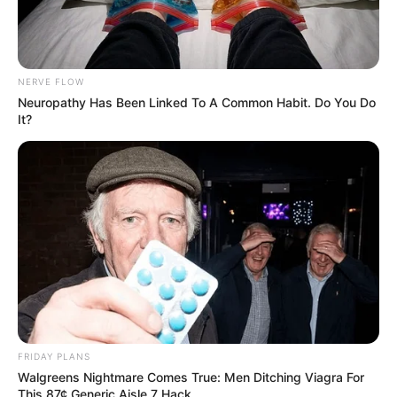
NERVE FLOW
Neuropathy Has Been Linked To A Common Habit. Do You Do
It?
FRIDAY PLANS
Walgreens Nightmare Comes True: Men Ditching Viagra For
This 87¢ Generic Aisle 7 Hack