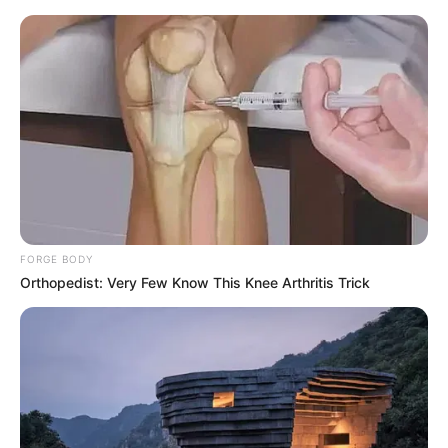
„Megalopolis” – nowy film Francisa
Forda Coppoli zobaczymy w
przyszłym roku! Powstanie również
komiks
Karol Urbański
27 marca 2023
Aktualności
FORGE BODY
Orthopedist: Very Few Know This Knee Arthritis Trick