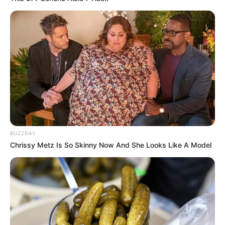
BUZZDAY
Chrissy Metz Is So Skinny Now And She Looks Like A Model