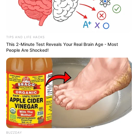
plan zdjęciowy
, by opowiedzieć o
inspiracjach
i
ulubionych
komiksach z dzieciństwa
.
TIPS AND LIFE HACKS
This 2-Minute Test Reveals Your Real Brain Age - Most
People Are Shocked!
Źródło: The Film Stage / Zdj. Syzygy
BUZZDAY