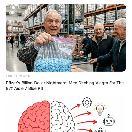
zagrała Cate Blanchett
Coppola
przymierał się do zrealizowania filmu
od przeszło 20
lat
. Jego budżet miał wynieść
ok. 100 mln dolarów
, co
zostało ponoć w całości
sfinansowane przez reżysera
.
Twórcy takich obrazów jak „
Czas apokalipsy
” czy
„
Rozmowa
” tym razem udało się zaprosić do współpracy
m.in.
Foresta Whitakera
,
Nathalie Emmanuel
,
Laurence'a
Fishburne'a
,
Aubrey Plazę
,
Dustina Hoffmana
,
Shię
LaBeoufa
czy
Giancarlo Esposito
znanego z „
Breaking Bad
”.
FRIDAY PLANS
Wieści o
komiksie
opartym na „
Megalopolis
” dotarły do
Pfizer's Billion-Dollar Nightmare: Men Ditching Viagra For This
mediów za sprawą eventu
Wondercon
, podczas którego
87¢ Aisle 7 Blue Pill
zapowiedziano, że
w okolicach premiery filmu do fanów trafi
również adaptacja w formie powieści graficznej
. Tekst
zostanie wydany na łamach
wydawnictwa Syzygy
, a za jego
stworzenie odpowiadać będą
Chris Ryall
(współzałożyciel
firmy) oraz artysta
Jacob Phillips
. Coppola miał sam
skontaktować się z wydawnictwem i
zaprosić twórców na