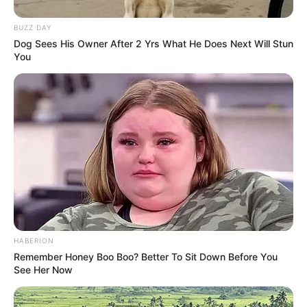
BUZZ DAY
Dog Sees His Owner After 2 Yrs What He Does Next Will Stun
You
HABERION
Remember Honey Boo Boo? Better To Sit Down Before You
See Her Now