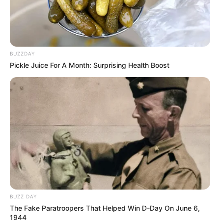
BUZZDAY
Pickle Juice For A Month: Surprising Health Boost
BUZZ DAY
The Fake Paratroopers That Helped Win D-Day On June 6,
1944