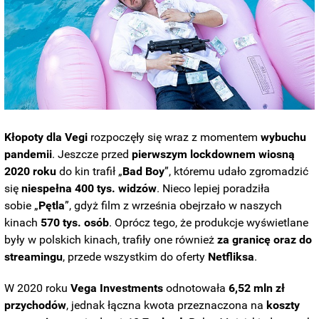
Kłopoty dla Vegi
rozpoczęły się wraz z momentem
wybuchu
pandemii
. Jeszcze przed
pierwszym lockdownem wiosną
2020 roku
do kin trafił „
Bad Boy
”, któremu udało zgromadzić
się
niespełna 400 tys. widzów
. Nieco lepiej poradziła
sobie „
Pętla
”, gdyż film z września obejrzało w naszych
kinach
570 tys. osób
. Oprócz tego, że produkcje wyświetlane
były w polskich kinach, trafiły one również
za granicę oraz do
streamingu
, przede wszystkim do oferty
Netfliksa
.
W 2020 roku
Vega Investments
odnotowała
6,52 mln zł
przychodów
, jednak łączna kwota przeznaczona na
koszty