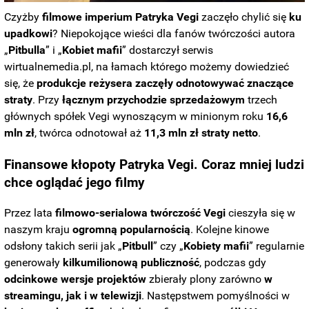
Czyżby
filmowe imperium Patryka Vegi
zaczęło chylić się
ku
upadkowi
? Niepokojące wieści dla fanów twórczości autora
„
Pitbulla
” i „
Kobiet mafii
” dostarczył serwis
wirtualnemedia.pl, na łamach którego możemy dowiedzieć
się, że
produkcje reżysera zaczęły odnotowywać znaczące
straty
. Przy
łącznym przychodzie sprzedażowym
trzech
głównych spółek Vegi wynoszącym w minionym roku
16,6
mln zł
, twórca odnotował aż
11,3 mln zł straty netto
.
Finansowe kłopoty Patryka Vegi. Coraz mniej ludzi
chce oglądać jego filmy
Przez lata
filmowo-serialowa twórczość Vegi
cieszyła się w
naszym kraju
ogromną popularnością
. Kolejne kinowe
odsłony takich serii jak „
Pitbull
” czy „
Kobiety mafii
” regularnie
generowały
kilkumilionową publiczność
, podczas gdy
odcinkowe wersje projektów
zbierały plony zarówno
w
streamingu, jak i w telewizji
. Następstwem pomyślności w