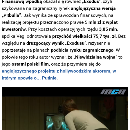
Finansową wpadką
okazał się również „
Exodus
”, czyli
szykowana na zagraniczny rynek
anglojęzyczna wersja
„Pitbulla”
. Jak wynika ze sprawozdań finansowych, na
realizację projektu przeznaczono prawie 5
mln zł z wpłat
inwestorów
. Przy kosztach operacyjnych rzędu
3,85 mln
,
spółka Vegi odnotowała
przychód wielkości 75,7 tys. zł
. Bez
względu na
druzgocący wynik
„
Exodusu
”, reżyser nie
poprzestaje na planach
podbicia rynku zagranicznego
. W
połowie tego roku autor wyznał, że „
Niewidzialna wojna
” to
jego
ostatni polski film,
oraz że przymiera się do
anglojęzycznego projektu z hollywoodzkim aktorem, w
którym opowie o... Putinie
.