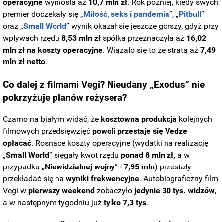
operacyjne
wyniosła aż
10,7 mln zł
. Rok później, kiedy swych
premier doczekały się „
Miłość, seks i pandemia
”, „
Pitbull
”
oraz „
Small World
” wynik okazał się jeszcze gorszy, gdyż przy
wpływach rzędu
8,53 mln zł
spółka przeznaczyła aż
16,02
mln zł na koszty operacyjne
. Wiązało się to ze stratą aż
7,49
mln zł netto
.
Co dalej z filmami Vegi? Nieudany „Exodus” nie
pokrzyżuje planów reżysera?
Czarno na białym widać, że
kosztowna produkcja
kolejnych
filmowych przedsięwzięć
powoli przestaje się Vedze
opłacać
. Rosnące koszty operacyjne (wydatki na realizację
„
Small World
” sięgały kwot rzędu
ponad 8 mln zł,
a w
przypadku „
Niewidzialnej wojny
” -
7,95 mln
) przestały
przekładać się na
wyniki frekwencyjne
. Autobiograficzny film
Vegi w
pierwszy weekend
zobaczyło
jedynie 30 tys. widzów
,
a w następnym tygodniu już
tylko 7,3 tys
.