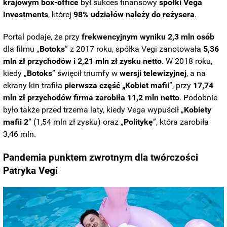
krajowym box-office
był sukces finansowy
spółki Vega
Investments
, której
98% udziałów należy do reżysera
.
Portal podaje, że przy
frekwencyjnym wyniku 2,3 mln osób
dla filmu „
Botoks
” z 2017 roku, spółka Vegi zanotowała
5,36
mln zł przychodów i 2,21 mln zł zysku netto
. W 2018 roku,
kiedy „
Botoks
” święcił triumfy w
wersji telewizyjnej
, a na
ekrany kin trafiła
pierwsza część „Kobiet mafii
”, przy
17,74
mln zł przychodów firma zarobiła 11,2 mln netto
. Podobnie
było także przed trzema laty, kiedy Vega wypuścił „
Kobiety
mafii 2
” (1,54 mln zł zysku) oraz „
Politykę
”, która zarobiła
3,46 mln.
Pandemia punktem zwrotnym dla twórczości
Patryka Vegi