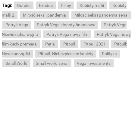
Tagi:
Botoks
Exodus
Filmy
Kobiety mafii
Kobiety
mafii 2
Miłość seks i pandemia
Miłość seks i pandemia serial
Patryk Vega
Patryk Vega kłopoty finansowe
Patryk Vega
Niewidzialna wojna
Patryk Vega nowy film
Patryk Vega nowy
film kiedy premiera
Pętla
Pitbull
Pitbull 2021
Pitbull:
Nowe porządki
Pitbull. Niebezpieczne kobiety
Polityka
Small World
Small world serial
Vega Investments