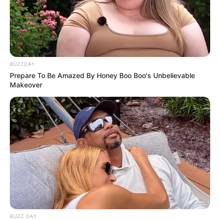
BUZZDAY
Prepare To Be Amazed By Honey Boo Boo's Unbelievable
Makeover
„
Buntowniczka Nel
” nowy serial na
Disney+
BUZZ DAY