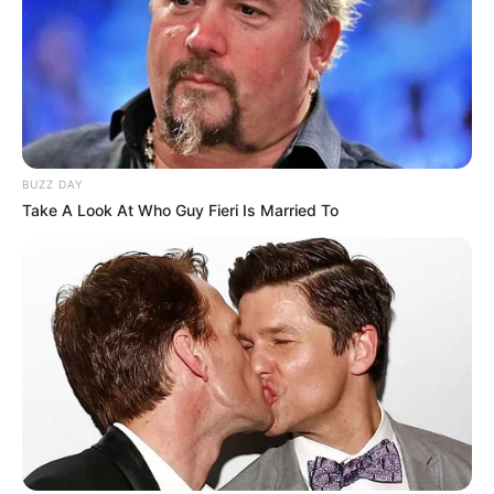
BUZZ DAY
Take A Look At Who Guy Fieri Is Married To
Pełna rozpiska premier tygodnia produkcji
oryginalnych Netfliksa
Koci Domek Gabi: Sezon 9
3.25.2024
Dave Attell: Hot Cross Buns
3.26.2024
Bogdan Boner: Wielkanoc
3.27.2024
Spoczywaj w pokoju
3.27.2024
Testament: Historia Mojżesza
3.27.2024