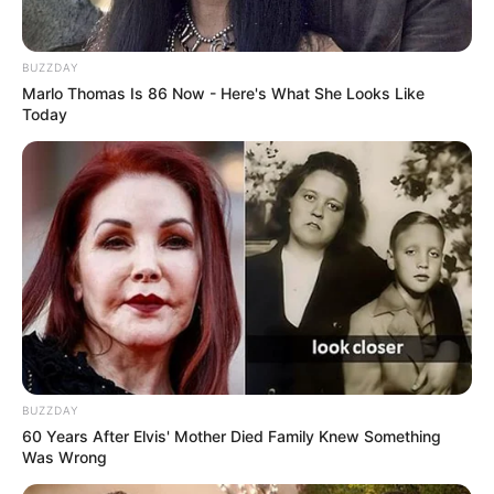
BUZZDAY
Nowy film na Netflix. To argentyński dramat
Marlo Thomas Is 86 Now - Here's What She Looks Like
Today
Listę premier uzupełnia argentyński dramat filmowy
BUZZDAY
60 Years After Elvis' Mother Died Family Knew Something
zatytułowany „
Spoczywaj w pokoju
”. Bohaterem historii jest
Was Wrong
zadłużony ojciec rodziny, który postanawia wykorzystać
wyjątkowy zbieg okoliczności, aby zniknąć. Po wielu latach