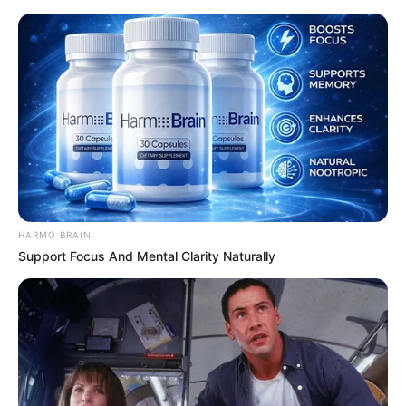
„Biedne istoty” do obejrzenia w
streamingu! Przed nami tydzień
pełen filmów i seriali
Mateusz Zaczyk
25 marca 2024
Artykuły
HARMO BRAIN
Support Focus And Mental Clarity Naturally