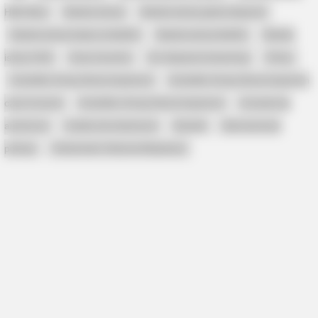
HBO Max
Biedne istoty
Biedne istoty gdzie obejrzeć
HABERION
Biedne istoty kiedy na Netflix
Biedne istoty Netflix
Biedne
A Plane Took Off Wrong – See What Happened
istoty VOD
Cena strachu
Co obejrzeć streaming
Filmy
Godzilla i Kong: Nowe imperium
Godzilla i Kong: Nowe imperium
czas trwania
Godzilla x Kong: Nowe imperium
Inwestorzy
amatorzy
media strumieniowe
Seriale
Spoczywaj w
pokoju
Testament: Historia Mojżesza
REPORTINGLY
15 Actors You Didn't Know Were Gay - No. 8 Will Surprise
Women