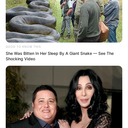
sowicie opłaca zespół specjalny, aby w dwóch ciężarówkach
przetransportował
200 kg materiałów wybuchowych
z
odległości 800 km.
GOOD TO KNOW THIS
She Was Bitten In Her Sleep By A Giant Snake — See The
Shocking Video