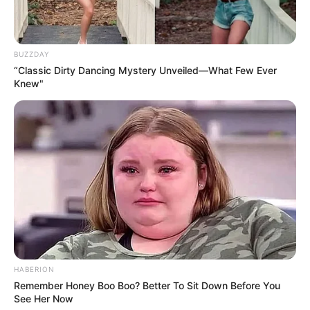
BUZZDAY
Premiery na
Disney+
.
„Biedne istoty” – gdzie
“Classic Dirty Dancing Mystery Unveiled—What Few Ever
Knew"
obejrzeć film?
HABERION
Remember Honey Boo Boo? Better To Sit Down Before You
Najgłośniejszą premierą tygodnia będzie film „
Biedne istoty
”
See Her Now