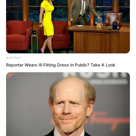
spisek przeciwko królowej Anglii.
BUZZDAY
Reporter Wears Ill-Fitting Dress In Public? Take A Look
Premiery na
HBO Max
.
„Behawiorysta” – kiedy
drugi sezon?