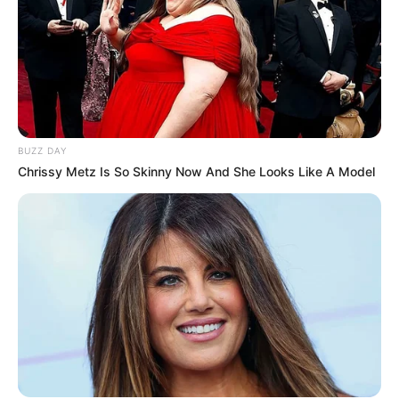
Zeigera (w tej roli Krystian Pesta). W drugim sezonie
Więckiewicz powróci jako główny bohater. Aktualnie
widzowie czekają na
drugi sezon „
Behawiorysty
”
, który
powinien pojawić się latem lub jesienią tego roku.
„
Inwestorzy amatorzy
”, czyli film o aferze
giełdowej GameStop na HBO Max
BUZZ DAY
Chrissy Metz Is So Skinny Now And She Looks Like A Model