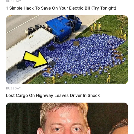
BUZZDAY
1 Simple Hack To Save On Your Electric Bill (Try Tonight)
W kinach już w czwartek pojawi się nowe widowisko z
Godzillą
i
Kongiem
. W najnowszym filmie wchodzącego w
skład zwanego
MonsterVerse
dwa kultowe potwory będą
musiały
połączyć siły, lub przegrać w samotności
.
„Godzilla i Kong: Nowe imperium” – premiera 28 marca
BUZZDAY
Lost Cargo On Highway Leaves Driver In Shock
Walka gigantów trwa!. Potężny Kong i przeraźliwy
Godzilla są zmuszeni stawić czoło kolosalnemu,
nieodkrytemu zagrożeniu, kryjącemu się w
naszym świecie. Stawia ono pod znakiem
zapytania istnienie potworów… oraz nasze.