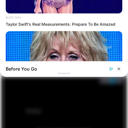
BUZZ DAY
Taylor Swift's Real Measurements: Prepare To Be Amazed
Before You Go
BUZZ DAY
Dolly Parton Has Been Dating Him All Along