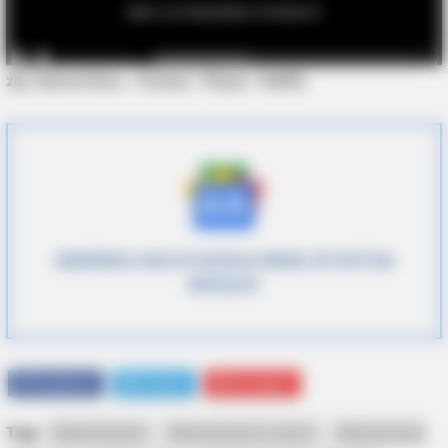
zdj. Warner Bros. / Disney / Player / Netflix
HABERION
Honey Boo Boo Is So Thin! See Her In Fierce New Photo
OBSERWUJ NAS W GOOGLE NEWS, BY BYĆ NA
BIEŻĄCO!
Facebook
Twitter
Google+
Tagi:
Behawiorysta
Behawiorysta 2. sezon
Behawiorysta