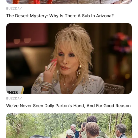
BUZZDAY
The Desert Mystery: Why Is There A Sub In Arizona?
Na
Netflix
trafi w tym tygodniu nowa wersja filmu „
Cena
strachu
”, w której zobaczmy, jak poradzi sobie nowy zespół
specjalny mający 24 godziny na przetransportowanie dwóch
pełnych materiałów wybuchowych ciężarówek
przez wrogi
region i powstrzymanie koszmarnej katastrofy.
Sprawdź też:
Netflix ma problem. Ich nowy hit nie wypalił.
Widzowie wolą oglądać inny serial
.
BUZZDAY
W samym środku pustyni, w pobliżu obozu dla uchodźców,
We’ve Never Seen Dolly Parton's Hand, And For Good Reason
szyb naftowy staje w płomieniach
, bezpośrednio zagrażając
życiu okolicznych mieszkańców. Firma wiertnicza wysyła na
miejsce ekspertów, którzy doskonale wiedzą, że
katastrofie
może zapobiec tylko jedno rozwiązanie
. Muszą w ciągu 24
godzin zdetonować szyb za pomocą nitrogliceryny. Firma