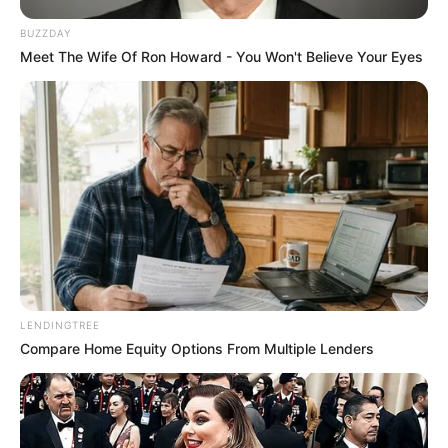
BUZZDAY
Meet The Wife Of Ron Howard - You Won't Believe Your Eyes
Platforma
HBO
Max
pokaże natomiast swoim widzom
kolejny z popularnych seriali
Playera
. Będzie to tym razem
LENDINGTREE
„
Behawiorysta
” debiutujący
w styczniu 2022 roku
.
Compare Home Equity Options From Multiple Lenders
Serial śledzi losy
Gerarda Edlinga
(Robert Więckiewicz),
eksperta w dziedzinie
kinezyki
, który zostaje poproszony o
pomoc w schwytaniu niebezpiecznego szaleńca
, Horsta