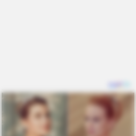
BUZZDAY
Ziemia się zapadła: szokujące odkrycie wewnątrz krateru!