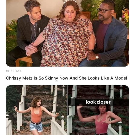
spędzonych za granicą i pod przybranym nazwiskiem
przypadkowo odkryty szczegół wywołuje w bohaterze
nieodpartą chęć dowiedzenia się
, jak radzą sobie
mieszkańcy miasta od czasu jego zniknięcia. Pytanie staje
się obsesją:
czy można tak po prostu zapomnieć o czyimś
istnieniu?
Czy można zacząć od zera, nie oglądając się za
siebie?
BUZZDAY
Chrissy Metz Is So Skinny Now And She Looks Like A Model