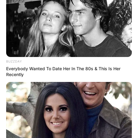
Hebrajczyków.
Od brzegów Nilu, przez górę Synaj, aż po
Morze Czerwone
, ten porywający serial przeplatany
wywiadami z ekspertami przedstawia niezwykle osobiste
dążenie Mojżesza do odkupienia, które dało początek jednym
z najbardziej
inspirujących wydarzeń opisanych w Biblii
,
Koranie
i
Torze
.
BUZZDAY
Everybody Wanted To Date Her In The 80s & This Is Her
Recently