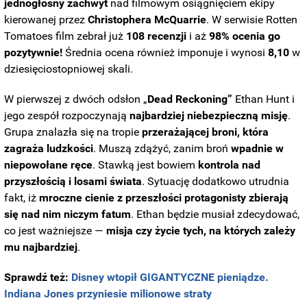
jednogłośny zachwyt
nad filmowym osiągnięciem ekipy
kierowanej przez
Christophera McQuarrie
. W serwisie Rotten
Tomatoes film zebrał już
108 recenzji
i aż
98% ocenia go
pozytywnie!
Średnia ocena również imponuje i wynosi
8,10
w
dziesięciostopniowej skali.
W pierwszej z dwóch odsłon „
Dead Reckoning”
Ethan Hunt i
jego zespół rozpoczynają
najbardziej niebezpieczną misję
.
Grupa znalazła się na tropie
przerażającej broni, która
zagraża ludzkości
. Muszą zdążyć, zanim broń
wpadnie w
niepowołane ręce
. Stawką jest bowiem
kontrola nad
przyszłością i losami świata
. Sytuację dodatkowo utrudnia
fakt, iż
mroczne cienie z przeszłości protagonisty zbierają
się nad nim niczym fatum
. Ethan będzie musiał zdecydować,
co jest ważniejsze —
misja czy życie tych, na których zależy
mu najbardziej
.
Sprawdź też:
Disney wtopił GIGANTYCZNE pieniądze.
Indiana Jones przyniesie milionowe straty