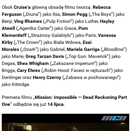
Obok
Cruise'a
główną obsadę filmu tworzą:
Rebecca
Ferguson
(„Diuna”) jako Ilsa,
Simon Pegg
(„The Boys”) jako
Benji,
Ving Rhames
(„Pulp Fiction”) jako Luther,
Hayley
Atwell
(„Agentka Carter”) jako Grace,
Pom
Klementieff
(„Strażnicy Galaktyki”) jako Paris,
Vanessa
Kirby
(„The Crown”) jako Biała Wdowa,
Esai
Morales
(„Ozark”) jako Gabriel,
Mariela Garriga
(„Bloodline”)
jako Marie,
Greg Tarzan Davis
(„Top Gun: Maverick”) jako
Degas,
Shea Whigham
(„Zakazane imperium”) jako
Briggs,
Cary Elwes
(„Robin Hood: Faceci w rajtuzach”) jako
Denlinger oraz
Henry Czerny
(„Zabawa w pochowanego”)
jako Kittridge.
Premiera filmu „
Mission: Impossible — Dead Reckoning Part
One
” odbędzie się już
14 lipca
.