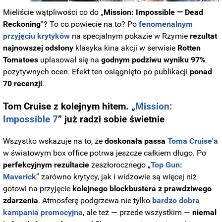
Mieliście wątpliwości co do „
Mission: Impossible — Dead
Reckoning
”? To co powiecie na to? Po
fenomenalnym
przyjęciu krytyków
na specjalnym pokazie w Rzymie
rezultat
najnowszej odsłony
klasyka kina akcji w serwisie
Rotten
Tomatoes
uplasował się na
godnym podziwu wyniku 97%
pozytywnych ocen. Efekt ten osiągnięto po publikacji
ponad
70 recenzji
.
Tom Cruise z kolejnym hitem. „
Mission:
Impossible 7
” już radzi sobie świetnie
Wszystko wskazuje na to, że
doskonała passa
Toma Cruise'a
w światowym box office potrwa jeszcze całkiem długo. Po
perfekcyjnym rezultacie
zeszłorocznego „
Top Gun:
Maverick
” zarówno krytycy, jak i widzowie są więcej niż
gotowi na przyjęcie
kolejnego blockbustera z prawdziwego
zdarzenia
. Atmosferę podgrzewa nie tylko
bardzo dobra
kampania promocyjna
, ale też — przede wszystkim —
niemal