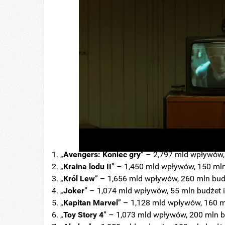
„
Avengers: Koniec gry
” – 2,797 mld wpływów,
„
Kraina lodu II
” – 1,450 mld wpływów, 150 mln
„
Król Lew
” – 1,656 mld wpływów, 260 mln bud
„
Joker
” – 1,074 mld wpływów, 55 mln budżet 
„
Kapitan Marvel
” – 1,128 mld wpływów, 160 m
„
Toy Story 4
” – 1,073 mld wpływów, 200 mln b