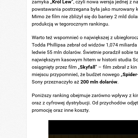
zamyka „
Król Lew
”, czyli nowa wersja jednej z n
powstawania postrzegana była jako murowany ka
Mimo że film nie zbliżył się do bariery 2 mld dola
produkcją w tegorocznym rankingu.
Warto też wspomnieć o największej z ubiegłoro
Todda Phillipsa zebrał od widzów 1,074 miliar
ledwie 55 mln dolarów. Świetnie poradził sobie 
największym kasowym hitem w historii studia So
osiągnięty przez film „
Skyfall
” – film zebrał z k
miejscu przypomnieć, że budżet nowego „
Spide
Sony przeznaczyło aż
200 mln dolarów
.
Poniższy ranking obejmuje zarówno wpływy z kin
oraz z cyfrowej dystrybucji. Od przychodów odj
promocję oraz inne koszty.