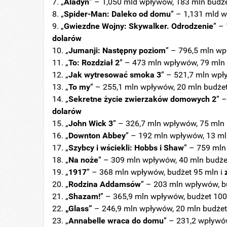
„
Aladyn
” – 1,050 mld wpływów, 183 mln budż
„
Spider-Man: Daleko od domu
” – 1,131 mld 
„
Gwiezdne Wojny: Skywalker. Odrodzenie
” –
dolarów
„
Jumanji: Następny poziom
” – 796,5 mln w
„
To: Rozdział 2
” – 473 mln wpływów, 79 mln 
„
Jak wytresować smoka 3
” – 521,7 mln wpł
„
To my
” – 255,1 mln wpływów, 20 mln budżet
„
Sekretne życie zwierzaków domowych 2
” 
dolarów
„
John Wick 3
” – 326,7 mln wpływów, 75 mln 
„
Downton
Abbey
” – 192 mln wpływów, 13 ml
„
Szybcy i wściekli: Hobbs i Shaw
” – 759 mln
„
Na noże
” – 309 mln wpływów, 40 mln budże
„
1917
” – 368 mln wpływów, budżet 95 mln i
„
Rodzina
Addamsów
” – 203 mln wpływów, b
„
Shazam!
” – 365,9 mln wpływów, budżet 100
„Glass”
– 246,9 mln wpływów, 20 mln budżet
„
Annabelle
wraca
do
domu
” – 231,2 wpływó