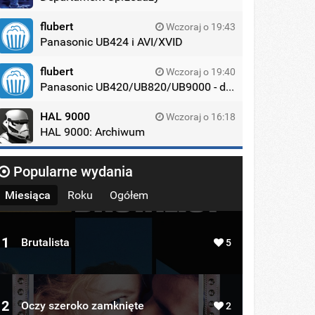
flubert
Wczoraj o 19:43
Panasonic UB424 i AVI/XVID
flubert
Wczoraj o 19:40
Panasonic UB420/UB820/UB9000 - dyskusja
HAL 9000
Wczoraj o 16:18
HAL 9000: Archiwum
Popularne wydania
Miesiąca
Roku
Ogółem
1
Brutalista
5
2
Oczy szeroko zamknięte
2