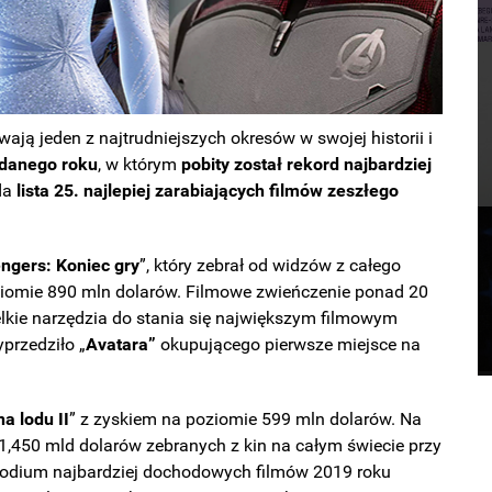
ją jeden z najtrudniejszych okresów w swojej historii i
udanego roku
, w którym
pobity został rekord najbardziej
da
lista 25. najlepiej zarabiających filmów zeszłego
ngers: Koniec gry
”, który zebrał od widzów z całego
oziomie 890 mln dolarów. Filmowe zwieńczenie ponad 20
lkie narzędzia do stania się największym filmowym
yprzedziło „
Avatara”
okupującego pierwsze miejsce na
na lodu II
” z zyskiem na poziomie 599 mln dolarów. Na
i 1,450 mld dolarów zebranych z kin na całym świecie przy
odium najbardziej dochodowych filmów 2019 roku