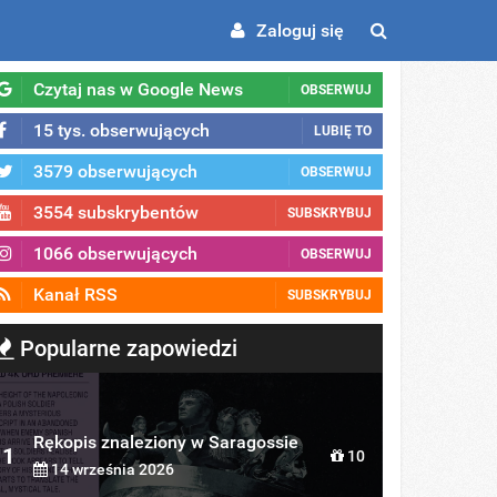
Zaloguj się
Czytaj nas w Google News
OBSERWUJ
15 tys. obserwujących
LUBIĘ TO
3579 obserwujących
OBSERWUJ
3554 subskrybentów
SUBSKRYBUJ
1066 obserwujących
OBSERWUJ
Kanał RSS
SUBSKRYBUJ
Popularne zapowiedzi
Rękopis znaleziony w Saragossie
1
10
14 września 2026