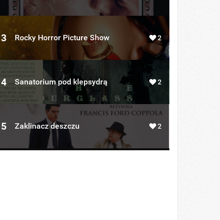
3
Rocky Horror Picture Show
2
4
Sanatorium pod klepsydrą
2
5
Zaklinacz deszczu
2