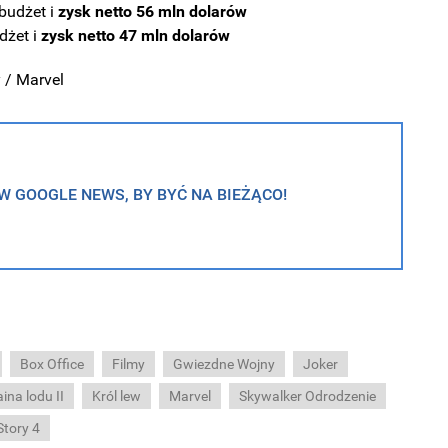
budżet i
zysk netto 56 mln dolarów
dżet i
zysk netto 47 mln dolarów
y / Marvel
 GOOGLE NEWS, BY BYĆ NA BIEŻĄCO!
Box Office
Filmy
Gwiezdne Wojny
Joker
ina lodu II
Król lew
Marvel
Skywalker Odrodzenie
Story 4