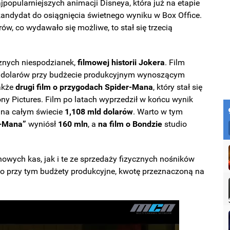
ajpopularniejszych animacji Disneya, która już na etapie
ndydat do osiągnięcia świetnego wyniku w Box Office.
rów, co wydawało się możliwe, to stał się trzecią
cznych niespodzianek,
filmowej historii Jokera
. Film
da dolarów przy budżecie produkcyjnym wynoszącym
także
drugi film o przygodach Spider-Mana
, który stał się
ny Pictures. Film po latach wyprzedził w końcu wynik
in na całym świecie
1,108 mld dolarów
. Warto w tym
r-Mana”
wyniósł
160 mln
, a
na film o Bondzie
studio
owych kas, jak i te ze sprzedaży fizycznych nośników
ęto przy tym budżety produkcyjne, kwotę przeznaczoną na