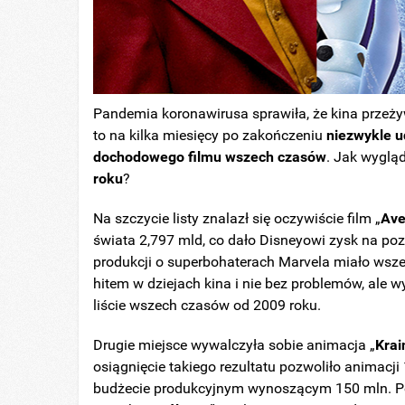
Pandemia koronawirusa sprawiła, że kina przeżywa
to na kilka miesięcy po zakończeniu
niezwykle 
dochodowego filmu wszech czasów
. Jak wyglą
roku
?
Na szczycie listy znalazł się oczywiście film „
Ave
świata 2,797 mld, co dało Disneyowi zysk na p
produkcji o superbohaterach Marvela miało wsze
hitem w dziejach kina i nie bez problemów, ale w
liście wszech czasów od 2009 roku.
Drugie miejsce wywalczyła sobie animacja „
Krai
osiągnięcie takiego rezultatu pozwoliło animacj
budżecie produkcyjnym wynoszącym 150 mln. P