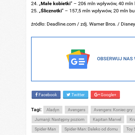
„
Małe kobietki
” – 206 mln wpływów, 40 mln 
„
Ślicznotki
” – 157,5 mln wpływów, 20 mln bu
źródło: Deadline.com / zdj. Warner Bros. / Disne
OBSERWUJ NAS W
Facebook
Twitter
Google+
Tagi:
Aladyn
Avengers
Avengers: Koniec gry
Jumanji: Następny poziom
Kapitan Marvel
Kra
Spider-Man
Spider-Man: Daleko od domu
Toy 