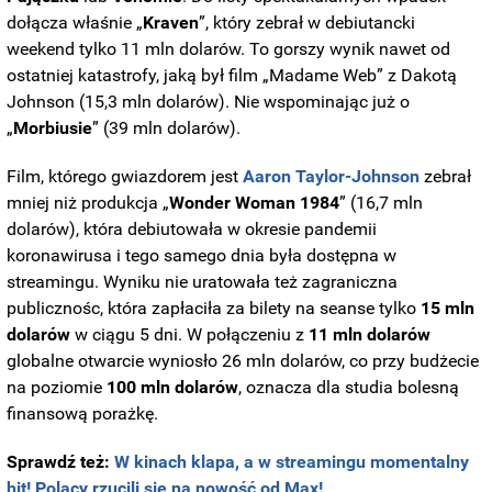
dołącza właśnie „
Kraven
”, który zebrał w debiutancki
weekend tylko 11 mln dolarów. To gorszy wynik nawet od
ostatniej katastrofy, jaką był film „Madame Web” z Dakotą
Johnson (15,3 mln dolarów). Nie wspominając już o
„
Morbiusie
” (39 mln dolarów).
Film, którego gwiazdorem jest
Aaron Taylor-Johnson
zebrał
mniej niż produkcja „
Wonder Woman 1984
” (16,7 mln
dolarów), która debiutowała w okresie pandemii
koronawirusa i tego samego dnia była dostępna w
streamingu.
Wyniku nie uratowała też zagraniczna
publicznośc, która zapłaciła za bilety na seanse tylko
15 mln
dolarów
w ciągu 5 dni.
W połączeniu z
11 mln dolarów
globalne otwarcie wyniosło 26 mln dolarów, co przy budżecie
na poziomie
100 mln dolarów
, oznacza dla studia bolesną
finansową porażkę.
Sprawdź też:
W kinach klapa, a w streamingu momentalny
hit! Polacy rzucili się na nowość od Max!