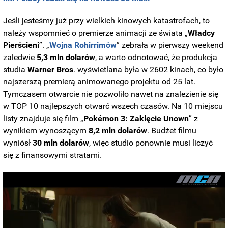
Jeśli jesteśmy już przy wielkich kinowych katastrofach, to
należy wspomnieć o premierze animacji ze świata „
Władcy
Pierścieni
”. „
Wojna Rohirrimów
” zebrała w pierwszy weekend
zaledwie
5,3 mln dolarów
, a warto odnotować, że produkcja
studia
Warner Bros
. wyświetlana była w 2602 kinach, co było
najszerszą premierą animowanego projektu od 25 lat.
Tymczasem otwarcie nie pozwoliło nawet na znalezienie się
w TOP 10 najlepszych otwarć wszech czasów. Na 10 miejscu
listy znajduje się film „
Pokémon 3: Zaklęcie Unown
” z
wynikiem wynoszącym
8,2 mln dolarów
. Budżet filmu
wyniósł
30 mln dolarów
, więc studio ponownie musi liczyć
się z finansowymi stratami.