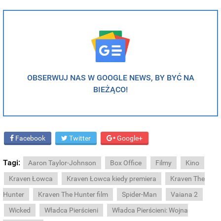
OBSERWUJ NAS W GOOGLE NEWS, BY BYĆ NA
BIEŻĄCO!
Facebook
Twitter
Google+
Tagi:
Aaron Taylor-Johnson
Box Office
Filmy
Kino
Kraven Łowca
Kraven Łowca kiedy premiera
Kraven The
Hunter
Kraven The Hunter film
Spider-Man
Vaiana 2
Wicked
Władca Pierścieni
Władca Pierścieni: Wojna