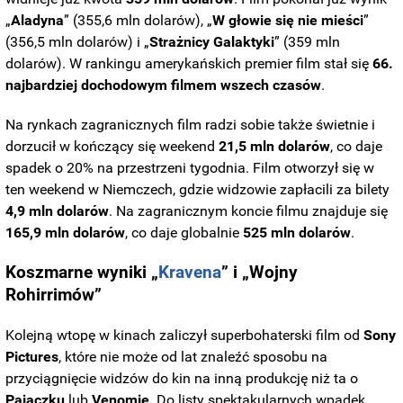
„
Aladyna
” (355,6 mln dolarów), „
W głowie się nie mieści
”
(356,5 mln dolarów) i „
Strażnicy Galaktyki
” (359 mln
dolarów). W rankingu amerykańskich premier film stał się
66.
najbardziej dochodowym filmem wszech czasów
.
Na rynkach zagranicznych film radzi sobie także świetnie i
dorzucił w kończący się weekend
21,5 mln dolarów
, co daje
spadek o 20% na przestrzeni tygodnia. Film otworzył się w
ten weekend w Niemczech, gdzie widzowie zapłacili za bilety
4,9 mln dolarów
. Na zagranicznym koncie filmu znajduje się
165,9 mln
dolarów
, co daje globalnie
525 mln dolarów
.
Koszmarne wyniki „
Kravena
” i „Wojny
Rohirrimów”
Kolejną wtopę w kinach zaliczył superbohaterski film od
Sony
Pictures
, które nie może od lat znaleźć sposobu na
przyciągnięcie widzów do kin na inną produkcję niż ta o
Pajączku
lub
Venomie
. Do listy spektakularnych wpadek