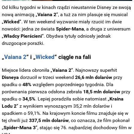
Od kilku tygodni w kinach rządzi nieustannie Disney ze swoją
nową animacją „
Vaiana 2
”, a tuż za nim plasuje się musical
„
Wicked
”. W ten weekend wyzwanie miały rzucić im dwie
nowości: jedna ze świata
Spider-Mana
, a druga z uniwersum
„
Władcy Pierścieni
”. Obydwa tytuły odniosły jednak
druzgocące porażki.
„
Vaiana 2
” i „
Wicked
” ciągle na fali
Miejsce lidera obroniła „
Vaiana 2
”. Najnowszy superhit
Disneya
dorzucił w trzeci weekend
26,6 mln dolarów
przy
spadku o
48%
względem poprzedniego tygodnia. Dla
porównania pierwsza odsłona zebrała
18,5 mln dolarów
przy
spadku o
34,5%
. Lepiej poradziła sobie natomiast „
Kraina
Lodu 2
” z wynikiem wynoszącym 35,2 mln dolarów i
spadkiem o 59,1%. Na krajowym koncie filmu znajduje się w
tej chwili już
337,5 mln dolarów
, co oznacza, że film pokonał
„
Spider-Mana 3
”, stając się 76. najbardziej dochodowy film w