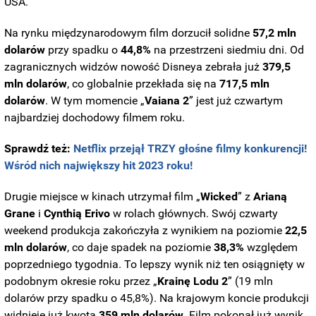
USA.
Na rynku międzynarodowym film dorzucił solidne
57,2 mln
dolarów
przy spadku o
44,8%
na przestrzeni siedmiu dni. Od
zagranicznych widzów nowość Disneya zebrała już
379,5
mln dolarów
, co globalnie przekłada się na
717,5 mln
dolarów
. W tym momencie „
Vaiana 2
” jest już czwartym
najbardziej dochodowy filmem roku.
Sprawdź też:
Netflix przejął TRZY głośne filmy konkurencji!
Wśród nich największy hit 2023 roku!
Drugie miejsce w kinach utrzymał film „
Wicked
” z
Arianą
Grane
i
Cynthią
Erivo
w rolach głównych. Swój czwarty
weekend produkcja zakończyła z wynikiem na poziomie
22,5
mln dolarów
, co daje spadek na poziomie
38,3%
względem
poprzedniego tygodnia. To lepszy wynik niż ten osiągnięty w
podobnym okresie roku przez „
Krainę Lodu 2
” (19 mln
dolarów przy spadku o 45,8%). Na krajowym koncie produkcji
widnieje już kwota
359 mln dolarów
. Film pokonał już wynik