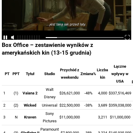
Box Office – zestawienie wyników z
amerykańskich kin (13-15 grudnia)
Łączne
Przychód z
Liczba
PT
PPT
Tytuł
Studio
Zmiana%
wpływy w
weekendu
kin
USA
Walt
1
(1)
Vaiana 2
$26,621,000
-48%
4,000
$337,516,469
Disney
2
(2)
Wicked
Universal
$22,500,000
-38%
3,689
$359,038,000
Sony
3
N
Kraven
$11,000,000
3,211
$11,000,000
Pictures
Paramount
4
(3)
Gladiator II
$7,800,000
-38%
3,224
$145,935,000