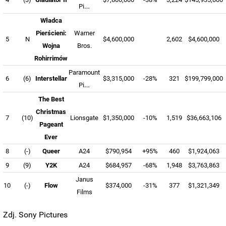
Pi…
Władca
Pierścieni:
Warner
5
N
$4,600,000
2,602
$4,600,000
Wojna
Bros.
Rohirrimów
Paramount
6
(6)
Interstellar
$3,315,000
-28%
321
$199,799,000
Pi…
The Best
Christmas
7
(10)
Lionsgate
$1,350,000
-10%
1,519
$36,663,106
Pageant
Ever
8
(-)
Queer
A24
$790,954
+95%
460
$1,924,063
9
(9)
Y2K
A24
$684,957
-68%
1,948
$3,763,863
Janus
10
(-)
Flow
$374,000
-31%
377
$1,321,349
Films
Zdj. Sony Pictures