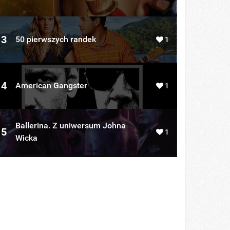
3
50 pierwszych randek
1
4
American Gangster
1
Ballerina. Z uniwersum Johna
5
1
Wicka