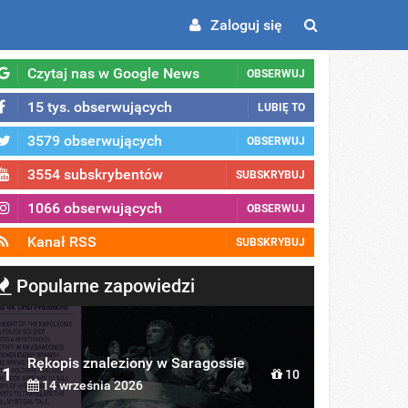
Zaloguj się
Czytaj nas w Google News
OBSERWUJ
15 tys. obserwujących
LUBIĘ TO
3579 obserwujących
OBSERWUJ
3554 subskrybentów
SUBSKRYBUJ
1066 obserwujących
OBSERWUJ
Kanał RSS
SUBSKRYBUJ
Popularne zapowiedzi
Rękopis znaleziony w Saragossie
1
10
14 września 2026