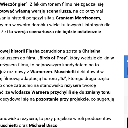
„
Wieczór gier
”. Z lekkim tonem filmu nie zgadzał się
otować własną wersję scenariusza
, na co otrzymał
niu historii połączył siły z
Grantem Morrisonem
,
óry ma w swoim dorobku wiele kultowych i istotnych dla
 że i
ta wersja scenariusza nie będzie ostatecznie
owej historii Flasha
zatrudniona została
Christina
ariuszem do filmu „
Birds of Prey
”, który wejdzie do kin
w
o reżysera filmu, to najnowszym kandydatem na to
i już rozmowy z
Warnerem
.
Muschietti
debiutował w
się filmową adaptacją horroru
„
To
”
, którego druga część
dio chce zatrudnić na stanowisko reżysera twórcę
ać, że
włodarze Warnera przychylili się do zmiany tonu
decydował się na
pozostanie przy projekcie
, co sugerują
anowisko reżysera, to przy projekcie w roli producentów
uschietti
oraz
Michael Disco
.