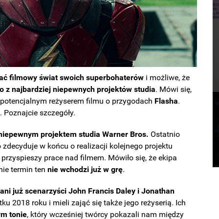
ć filmowy świat swoich superbohaterów
i możliwe, że
o z najbardziej niepewnych projektów studia
. Mówi się,
 potencjalnym reżyserem filmu o przygodach
Flasha
.
ę
. Poznajcie szczegóły.
 niepewnym projektem studia Warner Bros.
Ostatnio
o zdecyduje w końcu o realizacji kolejnego projektu
przyspieszy prace nad filmem. Mówiło się, że ekipa
lnie termin ten
nie wchodzi już w grę
.
ani już scenarzyści John Francis Daley i Jonathan
u 2018 roku i mieli zająć się także jego reżyserią. Ich
ym tonie
, który wcześniej twórcy pokazali nam między