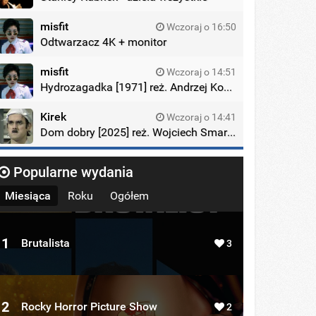
misfit
Wczoraj o 16:50
Odtwarzacz 4K + monitor
misfit
Wczoraj o 14:51
Hydrozagadka [1971] reż. Andrzej Kondratiuk
Kirek
Wczoraj o 14:41
Dom dobry [2025] reż. Wojciech Smarzowski
Popularne wydania
Miesiąca
Roku
Ogółem
1
Brutalista
3
2
Rocky Horror Picture Show
2