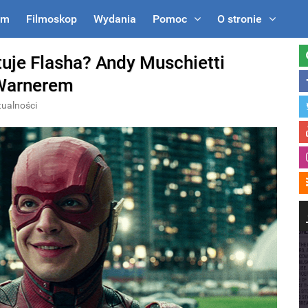
um
Filmoskop
Wydania
Pomoc
O stronie
tuje Flasha? Andy Muschietti
 Warnerem
tualności