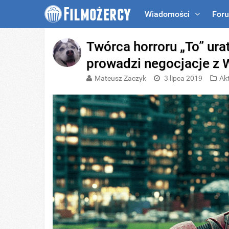
Wiadomości
For
Twórca horroru „To” ura
prowadzi negocjacje z
Mateusz Zaczyk
3 lipca 2019
Ak