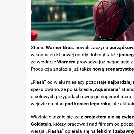
Studio
Warner Bros.
powoli zaczyna
porządkowa
w końcu efekt nowej miotły dotknął także
jedneg
że włodarze
Warnera
prowadzą już negocjacje z
Produkcja znalazła już także
nową scenarzystk
„Flash”
od wielu miesięcy pozostaje
najbardziej
spekulowano, że po sukcesie „
Aquamana
” studi
o solowych przygodach swojego superbohatera i 
wejdzie na plan
pod koniec tego roku
, ale aktua
Właśnie okazało się, że
z projektem nie są związ
Goldstein
, którzy pracowali nad filmem od początk
wersja „
Flasha
” opierała się na
lekkim i zabawn