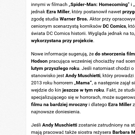
innymi w filmach „
Spider-Man: Homecoming
” i 
jednak
Ezra Miller
, który postanowił nawet
przyg
zgodę studia
Warner Bros.
Aktor przy opracowywa
cenionym scenarzystą komiksów
DC Comics
, kt
świata DC Comics historii. Wygląda jednak na to,
wykorzystana przy projekcie
.
Nowe informacje sugerują, że
do stworzenia film
Hodson
pracująca wcześniej chociażby nad scen
lutym przyszłego roku
. Jeśli natomiast chodzi 
stanowisko jest
Andy Muschietti
, który prowadz
2013 roku horrorem
„
Mama
”
, a następnie zajął 
wejdzie do kin
jeszcze w tym roku
. Fakt, że stu
specjalizującego się w horrorach, może sugerow
filmu na bardziej mroczny
i dlatego
Ezra Miller
z
najnowsze doniesienia.
Jeśli
Andy Muschietti
zostanie zatrudniony na st
mają pracować także siostra reżysera
Barbara M