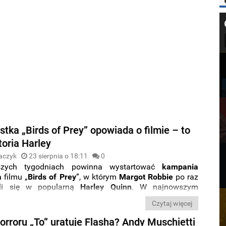
tka „Birds of Prey” opowiada o filmie – to
toria Harley
aczyk
23 sierpnia o 18:11
0
szych tygodniach powinna wystartować
kampania
a
filmu „
Birds of Prey
”, w którym
Margot Robbie
po raz
eli się w popularną
Harley Quinn
. W najnowszym
scenarzystka filmu zdradziła,
w jaki sposób nowe
Czytaj więcej
 DC odnosi się do poprzedniego występu dziewczyny
lmie „
Legion Samobójców
”.
orroru „To” uratuje Flasha? Andy Muschietti