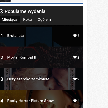
Popularne wydania
Miesiąca
Roku
Ogółem
1
Brutalista
5
2
Mortal Kombat II
2
3
Oczy szeroko zamknięte
2
4
Rocky Horror Picture Show
2