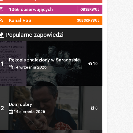
1066 obserwujących
OBSERWUJ
Kanał RSS
SUBSKRYBUJ
Popularne zapowiedzi
Rękopis znaleziony w Saragossie
1
10
14 września 2026
Dom dobry
2
8
14 sierpnia 2026