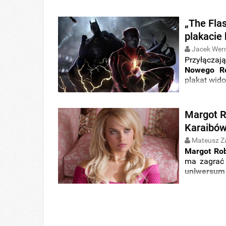
usiłowali 
planie. Naw
„The Fla
użyciu tele
plakacie
Jacek Wer
Przyłącza
Nowego R
plakat wid
kultury gr
zaczerpnię
Margot R
Karaibów
Mateusz Z
Margot Ro
ma zagrać
uniwersum