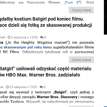
debiutuje we franczyzie filmem „
Fast X
”). Dziś
my
nazwiska twórców
, którzy zajmą się
napisaniem
Czytaj więcej
a
do pożegnalnej odsłony serii. Będą to
Christina
az
Oren Uziel
.
dałby kostium Batgirl pod koniec filmu.
ace dzieli się fotką ze skasowanej produkcji
ński
2 stycznia o 13:02
0
ce
(„In the Heights: Wzgórza marzeń”) nie pozwala
 o
skasowanym pół roku temu
superbohaterskim filmie
od
DC Films
. Odtwórczyni tytułowej roli w
porzuconej
er Bros. produkcji
podzieliła się
zakulisową fotką
, na
Czytaj więcej
ecie zobaczyć
kostium
protagonistki
. W tej wersji strój
baczylibyśmy dopiero
na końcu obrazu
.
atgirl” usiłowali odzyskać część materiału
ów HBO Max. Warner Bros. zadziałało
ner
23 sierpnia o 13:01
0
azał się wywiad z twórcami „
Batgirl
”, czyli jednej z
ofiar decyzji zarządu
Warner Bros. Discovery
i nowego
avida Zaslava
. Wyjawili, że natychmiast po otrzymaniu
i informacji o skreśleniu dalszych planów wobec filmu