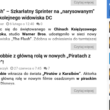
Czytaj więcej
odzyskać drobną część materiału, który nakręcili na
et jeżeli oznaczałoby to nakręcenie krótkich klipów przy
sh” – Szkarłatny Sprinter na „narysowanym”
fonu.
 kolejnego widowiska DC
ner
6 lutego o 12:40
0
jąc się do świętowanego w
Chinach Księżycowego
oku
, studio
Warner Bros
. udostępniło w sieci nowy
owiska
„The Flash”
. Zdobna w odniesienia do tamtejszej
afika przedstawia
Szkarłatnego Sprintera
w wersji
Czytaj więcej
tej wprost z komiksów
DC
.
obbie z główną rolą w nowych „Piratach z
”!
aczyk
27 czerwca o 7:45
7
bbie
wkracza do świata
„Piratów z Karaibów”
. Aktorka
 główną rolę w nowym filmie osadzonym
w pirackim
 Disneya
.
Czytaj więcej