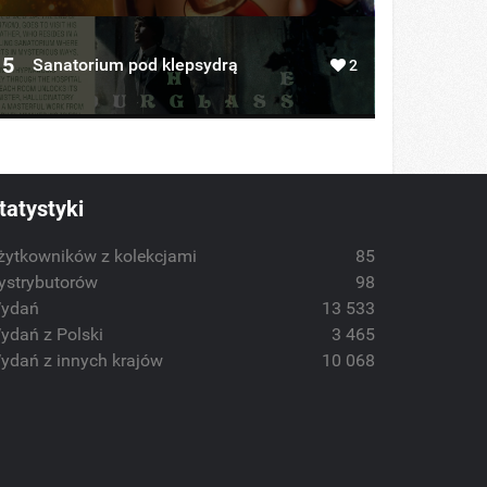
5
Sanatorium pod klepsydrą
2
tatystyki
żytkowników z kolekcjami
85
ystrybutorów
98
ydań
13 533
ydań z Polski
3 465
ydań z innych krajów
10 068