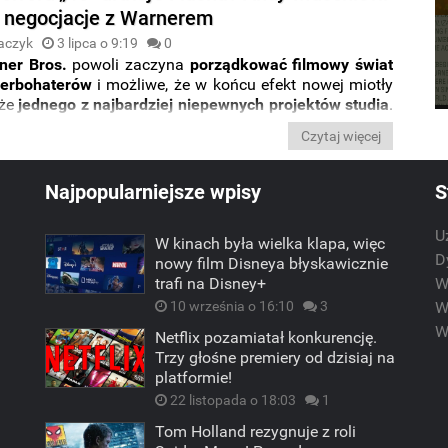
 negocjacje z Warnerem
aczyk
3 lipca o 9:19
0
ner Bros.
powoli zaczyna
porządkować filmowy świat
perbohaterów
i możliwe, że w końcu efekt nowej miotły
kże
jednego z najbardziej niepewnych projektów studia
.
 że włodarze
Warnera
prowadzą już negocjacje z
Czytaj więcej
nym reżyserem filmu o przygodach
Flasha
. Produkcja
ż także
nową scenarzystkę
. Poznajcie szczegóły.
Najpopularniejsze wpisy
S
U
W kinach była wielka klapa, więc
m
D
nowy film Disneya błyskawicznie
trafi na Disney+
W
10 września o 16:10
3
W
W
Netflix pozamiatał konkurencję.
Trzy głośne premiery od dzisiaj na
platformie!
22 listopada o 18:03
1
Tom Holland rezygnuje z roli