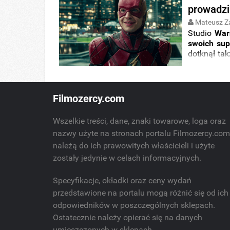
prowadzi
Mateusz Z
Studio
War
swoich su
dotknął ta
Mówi się,
potencjal
znalazła ju
Filmozercy.com
Wszelkie treści, dane, znaki towarowe, loga oraz
nazwy użyte na stronach portalu Filmozercy.co
należą do ich prawowitych właścicieli i użyte
zostały jedynie w celach informacyjnych.
Specyfikacje, okładki oraz ceny wydań
przedstawione na portalu mogą różnić się od ich
odpowiedników w poszczególnych sklepach.
Ostatecznie należy opierać się na danych
umieszczonych w sklepach.