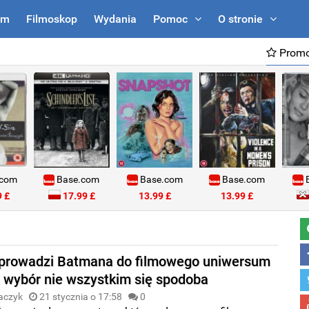
um
Filmoskop
Wydania
Pomoc
O stronie
Promo
.com
Base.com
Base.com
Base.com
B
 £
17.99 £
13.99 £
13.99 £
prowadzi Batmana do filmowego uniwersum
 wybór nie wszystkim się spodoba
aczyk
21 stycznia o 17:58
0