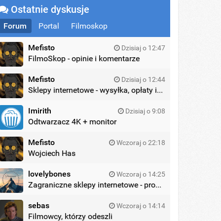
Ostatnie dyskusje
Forum
Portal
Filmoskop
Mefisto
Dzisiaj o 12:47
FilmoSkop - opinie i komentarze
Mefisto
Dzisiaj o 12:44
Sklepy internetowe - wysyłka, opłaty itd.
Imirith
Dzisiaj o 9:08
Odtwarzacz 4K + monitor
Mefisto
Wczoraj o 22:18
Wojciech Has
lovelybones
Wczoraj o 14:25
Zagraniczne sklepy internetowe - promocje
sebas
Wczoraj o 14:14
Filmowcy, którzy odeszli