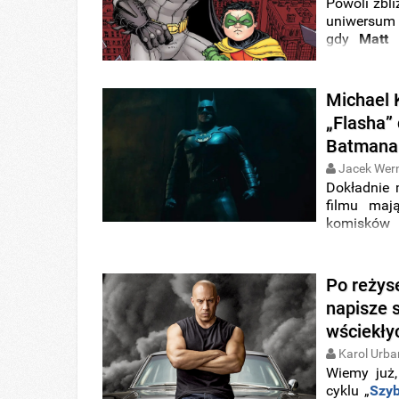
Powoli zbl
uniwersu
gdy
Matt
kontynuacji
Gunn
zaczy
Mrocznego
Michael 
„Flasha” 
Batmana
Jacek Wer
Dokładnie 
filmu maj
komiskó
materiałów
się klasyc
Michael Ke
Po reżys
napisze s
wściekły
Karol Urba
Wiemy już,
cyklu „
Szyb