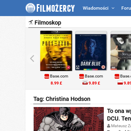
Wiadomości
For
Filmoskop
Base.com
Base.com
Base
8.99 £
9.89 £
9.89
Tag: Christina Hodson
To ona w
DCU. Ten
Mateusz Z