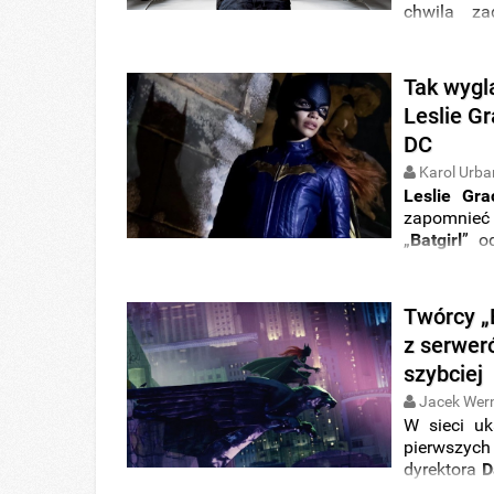
chwila za
poznaliś
scenariusz
Hodson
or
Tak wyglą
Leslie Gr
DC
Karol Urba
Leslie Gra
zapomnieć
„
Batgirl
” 
przez Warn
której moż
Batgirl zo
Twórcy „B
z serwer
szybciej
Jacek Wer
W sieci uk
pierwszych 
dyrektora
D
od wytwórn