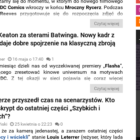
iżamy się do momentu, w którym do nowego filmowego
m
DC Comics
wkroczy w końcu
Mroczny Rycerz
. Podczas
 Reeves
przygotowuje się do rozpoczęcia zdjęć do
 swojej serii o
Batmanie szef DC
Studios
, czyli
James
Czytaj więcej
na przyspieszać prace nad własną interpretacją
 Rycerza
.
Keaton za sterami Batwinga. Nowy kadr z
daje dobre spojrzenie na klasyczną zbroją
ner
16 maja o 17:40
1
miesiąc dzieli nas od wyczekiwanej premiery „
Flasha
”,
ącego zresetować kinowe uniwersum na motywach
w
DC.
Z tej okazji w sieci pojawia się coraz więcej
 z widowiska.
Najnowszy kadr
pozwala nam przyjrzeć
Czytaj więcej
znej zbroi
Batmana
, którą w filmie włożył na siebie
aton
.
erze przyszedł czas na scenarzystów. Kto
krypt do ostatniej części „Szybkich i
ch”?
ński
25 kwietnia o 22:23
0
 że za kamerą jedenastej, a zarazem ostatniej części
cy i wściekli
” stanie
Louis Leterrer
(reżyser, który lada