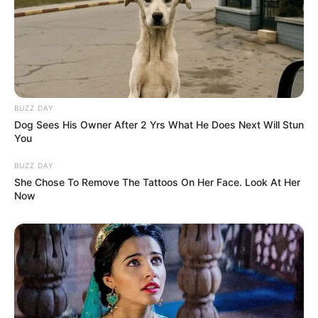
BUZZ DAY
Dog Sees His Owner After 2 Yrs What He Does Next Will Stun
You
BUZZ DAY
She Chose To Remove The Tattoos On Her Face. Look At Her
Now