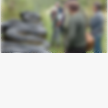
BUZZ DAY
Pick A Ring And Nail Shape To Reveal Your Darkest Secrets!
BUZZ DAY
The Fake Paratroopers That Helped Win D-Day On June 6,