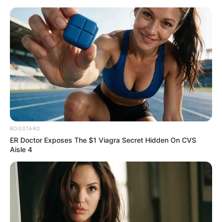
Zobacz pierwszy zwiastun „Iluzji 3”!
Nowe twarze i stare sztuczki!
Mateusz Zaczyk
30 kwietnia 2025
Aktualności
BOOSTARO
ER Doctor Exposes The $1 Viagra Secret Hidden On CVS
Aisle 4
Zapowiadana od kilku lat trzecia część „
Iluzji
” w końcu