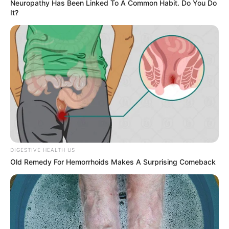
Neuropathy Has Been Linked To A Common Habit. Do You Do
It?
zdj. Lionsgate
DIGESTIVE HEALTH US
Old Remedy For Hemorrhoids Makes A Surprising Comeback
OBSERWUJ NAS W GOOGLE NEWS, BY BYĆ NA
BIEŻĄCO!