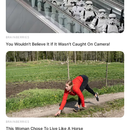
BRAINBERRIES
You Wouldn't Believe It If It Wasn't Caught On Camera!
BRAINBERRIES
This Woman Chose To Live Like A Horse