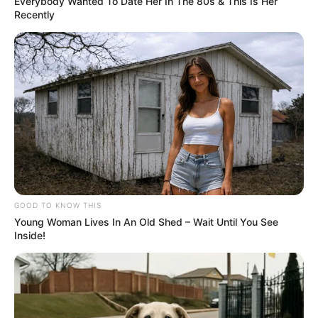
Everybody Wanted To Date Her In The 80s & This Is Her
Recently
GOOD TO KNOW THIS
Young Woman Lives In An Old Shed – Wait Until You See
Inside!