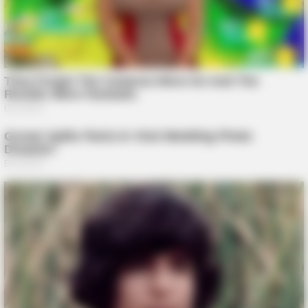
Russia
BRAINBERRIES
She Gave Up A Normal Life To Act Like A Horse
FRIDAY PLANS
Stop Waiting In Line: The 87¢ Generic Viagra Is Actually "Self-
Serve" In Aisle 7