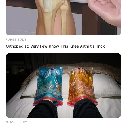
(„Przesilenie zimowe”),
Justice Smith
(„Wszystkie jasne
miejsca”) i
Ariana Greenblatt
(
„Barbie”
).
FORGE BODY
Orthopedist: Very Few Know This Knee Arthritis Trick
NERVE FLOW