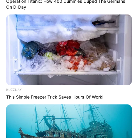
Operation Titanic: How 400 Dummies Duped The Germans
On D-Day
BUZZDAY
This Simple Freezer Trick Saves Hours Of Work!