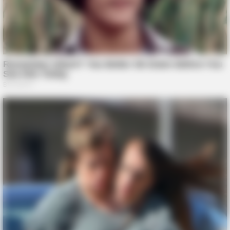
FRIDAY PLANS
ER Doctor: "I Threw Out My Viagra After What I Found On
CVS Aisle 7"