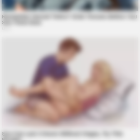
NERVE FLOW
Neuropathy Has Been Linked To A Common Habit. Do You Do
It?
BOOSTARO
7 Times Stronger Than Viagra! "It Is Sold In Every Drug
Store!"