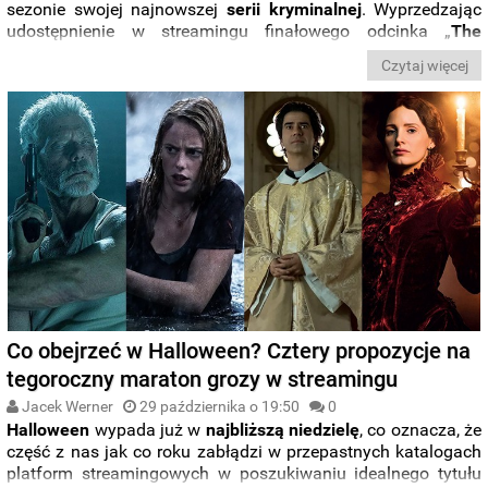
sezonie swojej najnowszej
serii kryminalnej
. Wyprzedzając
udostępnienie w streamingu finałowego odcinka „
The
Afterparty”
włodarze usługi zdecydowali się zamówić
Czytaj więcej
realizację
drugiego sezonu
.
Co obejrzeć w Halloween? Cztery propozycje na
tegoroczny maraton grozy w streamingu
Jacek Werner
29 października o 19:50
0
Halloween
wypada już w
najbliższą niedzielę
, co oznacza, że
część z nas jak co roku zabłądzi w przepastnych katalogach
platform streamingowych w poszukiwaniu idealnego tytułu