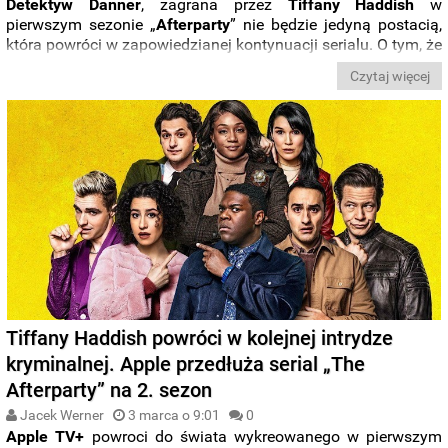
Detektyw Danner
, zagrana przez
Tiffany Haddish
w
pierwszym sezonie „
Afterparty
” nie będzie jedyną postacią,
która powróci w zapowiedzianej kontynuacji serialu. O tym, że
w obsadzie następnej serii komedii
murder mystery
Apple'a
Czytaj więcej
znajdą się niektóre gwiazdy debiutanckich odcinków,
poinformował właśnie
Christopher Miller
.
Tiffany Haddish powróci w kolejnej intrydze
kryminalnej. Apple przedłuża serial „The
Afterparty” na 2. sezon
Jacek Werner
3 marca o 9:01
0
Apple TV+
powroci do świata wykreowanego w pierwszym