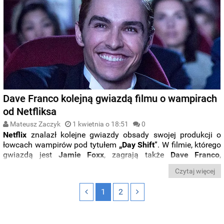
Dave Franco kolejną gwiazdą filmu o wampirach
od Netfliksa
Mateusz Zaczyk
1 kwietnia o 18:51
0
Netflix
znalazł kolejne gwiazdy obsady swojej produkcji o
łowcach wampirów pod tytułem
„Day
Shift
”. W filmie, którego
gwiazdą jest
Jamie
Foxx
, zagrają także
Dave
Franco
,
Natasha
Liu
Bordizzo
,
Oliver
Masucci
,
Steve
Howey
i
CS
Lee
.
Czytaj więcej
1
2