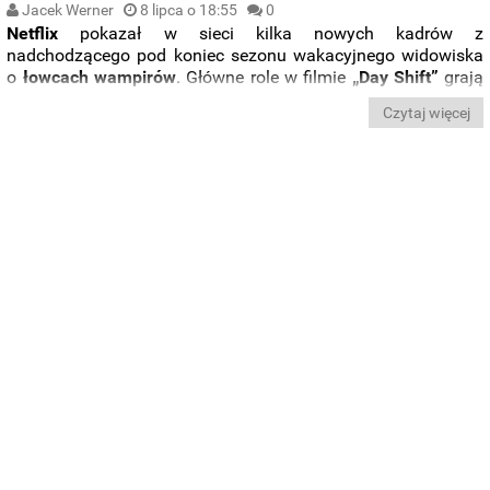
Jacek Werner
8 lipca o 18:55
0
Netflix
pokazał w sieci kilka nowych kadrów z
nadchodzącego pod koniec sezonu wakacyjnego widowiska
o
łowcach wampirów
. Główne role w filmie
„Day Shift”
grają
Jamie Foxx
,
Snoop Dogg, Karla Souza
i
Dave Franco
.
Czytaj więcej