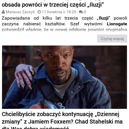
obsada powróci w trzeciej części „Iluzji”
Mateusz Zaczyk
11 kwietnia o 18:20
0
Zapowiadana od kilku lat trzecia część „
Iluzji
” powoli
zaczyna nabierać kształtów. Szef wytwórni
Lionsgate
potwierdził właśnie, że w nowej odsłonie powróci oryginalna
obsada. Nie zabraknie jednak przy tym zupełnie nowych
Czytaj więcej
postaci.
Chcielibyście zobaczyć kontynuację „Dziennej
zmiany” z Jamiem Foxxem? Chad Stahelski ma
dla Was dobrą wiadomość