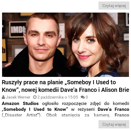
na wieczór z dreszczykiem. Co więcej, w tym roku następnego
Czytaj więcej
dnia wypada nam wolne, więc aż prosi się o
całonocny
maraton grozy
. Z tej okazji, poniżej układamy
cztery
najciekawsze, naszym zdaniem, filmowo-serialowe
propozycje, spośród horrorów dostępnych na platformach
takich jak Netflix czy Prime Video
. Zapraszamy do lektury.
Ruszyły prace na planie „Someboy I Used to
Know”, nowej komedii Dave’a Franco i Alison Brie
Jacek Werner
2 października o 15:05
0
Amazon Studios
ogłosiło rozpoczęcie zdjęć do komedii
„
Somebody I Used to Know”
w reżyserii
Dave'a Franco
(„Disaster Artist”). Obok stanięcia za kamerą,
Franco
przygotował też
scenariusz filmu
, wraz z małżonką
Alison
Czytaj więcej
Brie
(„Mad Men”), która zagra też jedną z
głównych ról
.