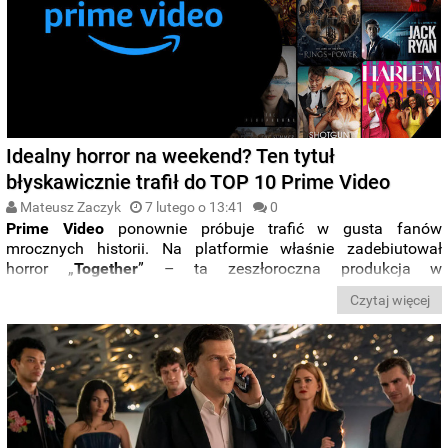
Idealny horror na weekend? Ten tytuł
błyskawicznie trafił do TOP 10 Prime Video
Mateusz Zaczyk
7 lutego o 13:41
0
Prime Video
ponownie próbuje trafić w gusta fanów
mrocznych historii. Na platformie właśnie zadebiutował
horror „
Together
” – ta zeszłoroczna produkcja w
ekspresowym tempie przyciągnęła uwagę widzów i
Czytaj więcej
wskoczyła do TOP 10 najchętniej oglądanych tytułów w
serwisie. Wszystko wskazuje na to, że to jedna z tych premier,
po które użytkownicy
Prime
Video
będą masowo sięgać w
ten weekend.