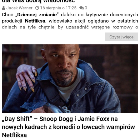
Jacek Werner
16 sierpnia o 17:25
0
Choć „
Dziennej zmianie
” daleko do krytycznie docenionych
produkcji
Netfliksa
, widowisko akcji oglądano w ostatnich
dniach na tyle chętnie, by uzasadnić wstępne rozmowy o
potencjalnym sequelu
. Jak się okazuje, pomysłów na
Czytaj więcej
rozwinięcie historii nie brakuje producentowi
Chadowi
Stahelskiemu
.
„Day Shift” – Snoop Dogg i Jamie Foxx na
nowych kadrach z komedii o łowcach wampirów
Netfliksa