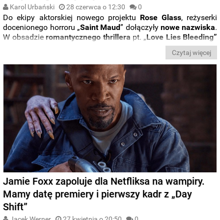
Karol Urbański
28 czerwca o 12:30
0
Do ekipy aktorskiej nowego projektu
Rose Glass
, reżyserki
docenionego horroru „
Saint Maud
” dołączyły
nowe nazwiska
.
W obsadzie
romantycznego thrillera
pt. „
Love Lies Bleeding”
znaleźli się:
Dave Franco
(„Iluzja”),
Ed Harris
(„Westworld”),
Czytaj więcej
Jena Malone
(seria „Igrzyska śmierci”) oraz
Katy O'Brian
,
aktorka, którą mogą kojarzyć widzowie takich seriali jak „
The
Mandalorian
” czy „
The Walkind Dead
”.
Jamie Foxx zapoluje dla Netfliksa na wampiry.
Mamy datę premiery i pierwszy kadr z „Day
Shift”
Jacek Werner
27 kwietnia o 20:50
0