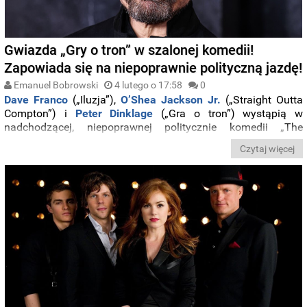
Gwiazda „Gry o tron” w szalonej komedii!
Zapowiada się na niepoprawnie polityczną jazdę!
Emanuel Bobrowski
4 lutego o 17:58
0
Dave Franco
(„Iluzja”),
O’Shea Jackson Jr.
(„Straight Outta
Compton”) i
Peter Dinklage
(„Gra o tron”) wystąpią w
nadchodzącej, niepoprawnej politycznie komedii „The
Shitheads”.
Czytaj więcej