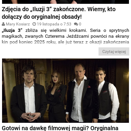
Zdjęcia do „Iluzji 3” zakończone. Wiemy, kto
dołączy do oryginalnej obsady!
Mary Kosiarz
19 listopada o 7:53
0
„Iluzja 3”
zbliża się wielkimi krokami. Seria o sprytnych
magikach, zwanych Czterema Jeźdźcami powróci na ekrany
kin pod koniec 2025 roku, ale już teraz z okazji zakończenia
okresu zdjęciowego, twórcy podzielili się z fanami
Czytaj więcej
materiałami zza kulis i tym samym ujawnili, kto znajdzie się
w obsadzie produkcji u boku
Jessego Eisenberga
czy
Woody'ego Harrelsona
.
Gotowi na dawkę filmowej magii? Oryginalna