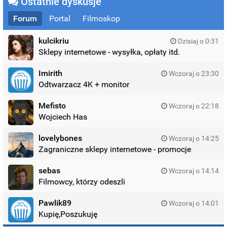
Ostatnie dyskusje
Forum
Portal
Filmoskop
kulcikriu
Dzisiaj o 0:31
Sklepy internetowe - wysyłka, opłaty itd.
Imirith
Wczoraj o 23:30
Odtwarzacz 4K + monitor
Mefisto
Wczoraj o 22:18
Wojciech Has
lovelybones
Wczoraj o 14:25
Zagraniczne sklepy internetowe - promocje
sebas
Wczoraj o 14:14
Filmowcy, którzy odeszli
Pawlik89
Wczoraj o 14:01
Kupię,Poszukuję