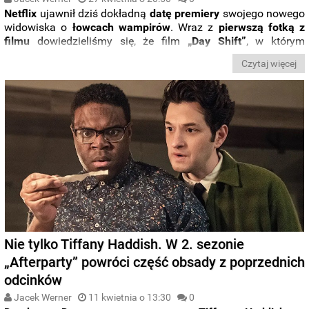
Netflix
ujawnił dziś dokładną
datę premiery
swojego nowego
widowiska o
łowcach wampirów
. Wraz z
pierwszą fotką z
filmu
dowiedzieliśmy się, że film
„Day Shift”
, w którym
główną rolę gra
Jamie Foxx
, trafi do oferty streamera
w
Czytaj więcej
tegorocznym sezonie wakacyjnym
.
Nie tylko Tiffany Haddish. W 2. sezonie
„Afterparty” powróci część obsady z poprzednich
odcinków
Jacek Werner
11 kwietnia o 13:30
0