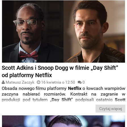
Scott Adkins i Snoop Dogg w filmie „Day Shift”
od platformy Netflix
Mateusz Zaczyk
16 kwietnia o 12:50
0
Obsada nowego filmu platformy
Netflix
o łowcach wampirów
zaczyna nabierać rozmiarów. Kontrakt na zagranie w
produkcji pod tytułem
„Day
Shift
” podpisali ostatnio
Scott
Adkins
i
Snoop Dogg
.
Czytaj więcej