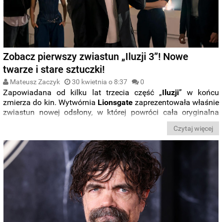
Zobacz pierwszy zwiastun „Iluzji 3”! Nowe
twarze i stare sztuczki!
Mateusz Zaczyk
30 kwietnia o 8:37
0
Zapowiadana od kilku lat trzecia część „
Iluzji
” w końcu
zmierza do kin. Wytwórnia
Lionsgate
zaprezentowała właśnie
zwiastun nowej odsłony, w której powróci cała oryginalna
obsada. Nie zabraknie jednak przy tym zupełnie nowych
Czytaj więcej
postaci! Zobaczcie zapowiedź.