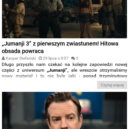
„Jumanji 3” z pierwszym zwiastunem! Hitowa
obsada powraca
Kacper Stefański
29 lipca o 9:07
3
Długo przyszło nam czekać na kolejne zapowiedzi nowej
części z uniwersum
„Jumanji”,
ale wreszcie otrzymaliśmy
nowy materiał i to nie byle jaki -
ponad trzyminutowy
zwiastun
, który zdradza naprawdę wiele!
Czytaj więcej