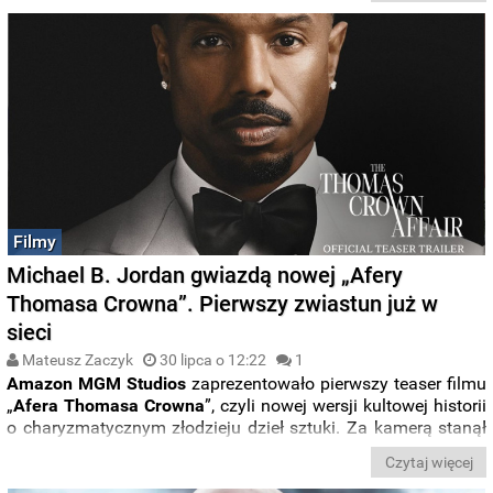
muzyki na nośnikach fizycznych.
Filmy
Michael B. Jordan gwiazdą nowej „Afery
Thomasa Crowna”. Pierwszy zwiastun już w
sieci
Mateusz Zaczyk
30 lipca o 12:22
1
Amazon MGM Studios
zaprezentowało pierwszy teaser filmu
„
Afera Thomasa Crowna
”, czyli nowej wersji kultowej historii
o charyzmatycznym złodzieju dzieł sztuki. Za kamerą stanął
Michael B. Jordan
, który jednocześnie wciela się w główną
Czytaj więcej
rolę. Produkcja trafi wyłącznie do kin w marcu 2027 roku.