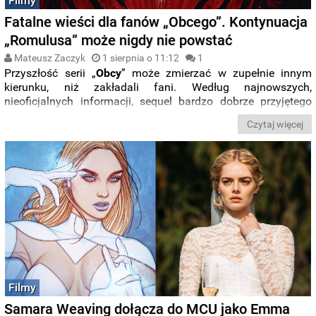
Filmy
Fatalne wieści dla fanów „Obcego”. Kontynuacja
„Romulusa” może nigdy nie powstać
Mateusz Zaczyk
1 sierpnia o 11:12
1
Przyszłość serii „
Obcy
” może zmierzać w zupełnie innym
kierunku, niż zakładali fani. Według najnowszych,
nieoficjalnych informacji, sequel bardzo dobrze przyjętego
filmu „
Obcy: Romulus
” został odłożony na czas nieokreślony,
Czytaj więcej
a jego realizacja może nigdy nie dojść do skutku. Powodem
mają być
kulisy współpracy z Ridleyem Scottem
oraz
odejście reżysera
Fede
Álvareza
.
Filmy
Samara Weaving dołącza do MCU jako Emma