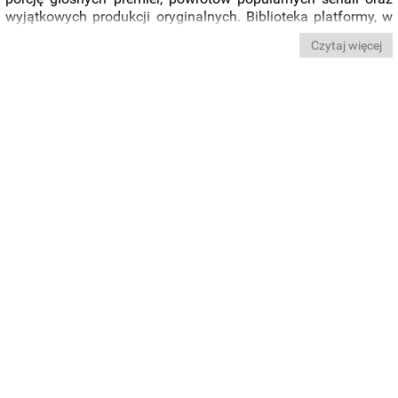
wyjątkowych produkcji oryginalnych. Biblioteka platformy, w
której znajdziemy tytuły
Disneya
,
Pixara
,
Marvela
,
Czytaj więcej
„
Gwiezdnych
wojen
”,
National
Geographic
,
Hulu
,
FX
oraz
ESPN
, wzbogaci się o nowe historie, kultowe powroty i
ekskluzywne produkcje.