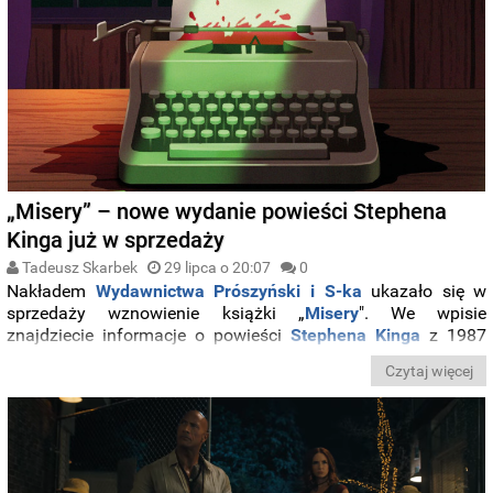
„Misery” – nowe wydanie powieści Stephena
Kinga już w sprzedaży
Tadeusz Skarbek
29 lipca o 20:07
0
Nakładem
Wydawnictwa Prószyński i S-ka
ukazało się w
sprzedaży wznowienie książki „
Misery
". We wpisie
znajdziecie informacje o powieści
Stephena Kinga
z 1987
roku oraz przegląd ofert z księgarni internetowych.
Czytaj więcej