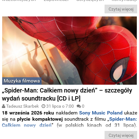
produkcji. Studio oficjalnie
zakończyło serial po pierwszym
Czytaj więcej
sezonie
i zamierza skupić się na innych projektach ze
swojego uniwersum.
Muzyka filmowa
„Spider-Man: Całkiem nowy dzień” – szczegóły
wydań soundtracku [CD i LP]
Tadeusz Skarbek
31 lipca o 7:00
0
18 września 2026 roku
nakładem
Sony Music Poland
ukaże
się na
płycie
kompaktowej
soundtrack z filmu „
Spider-Man:
Całkiem nowy dzień
” (
w polskich kinach od 31 lipca
).
Natomiast w
październiku
Mutant
wprowadzi do sprzedaży
Czytaj więcej
edycję kolekcjonerską na
winylu
. Poniżej szczegóły wydań