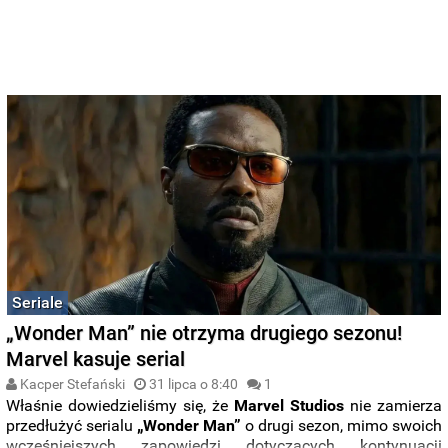
Seriale
„Wonder Man” nie otrzyma drugiego sezonu!
Marvel kasuje serial
Kacper Stefański
31 lipca o 8:40
1
Właśnie dowiedzieliśmy się, że
Marvel Studios
nie zamierza
przedłużyć serialu
„Wonder Man”
o drugi sezon, mimo swoich
wcześniejszych zapowiedzi dotyczących kontynuacji