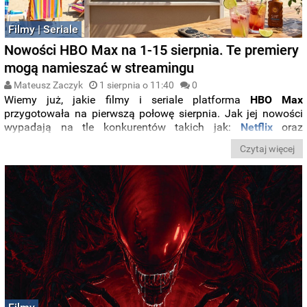
Filmy | Seriale
Nowości HBO Max na 1-15 sierpnia. Te premiery
mogą namieszać w streamingu
Mateusz Zaczyk
1 sierpnia o 11:40
0
Wiemy już, jakie filmy i seriale platforma
HBO Max
przygotowała na pierwszą połowę sierpnia. Jak jej nowości
wypadają na tle konkurentów takich jak:
Netflix
oraz
SkyShowtime
? Oto zapowiedzi platformy
Max
na dni
1-15
Czytaj więcej
sierpnia
.