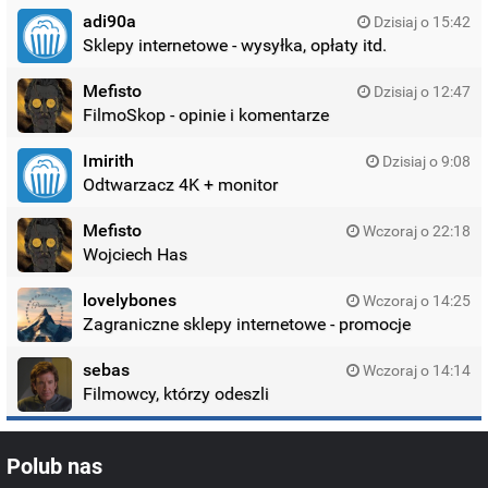
adi90a
Dzisiaj o 15:42
Sklepy internetowe - wysyłka, opłaty itd.
Mefisto
Dzisiaj o 12:47
FilmoSkop - opinie i komentarze
Imirith
Dzisiaj o 9:08
Odtwarzacz 4K + monitor
Mefisto
Wczoraj o 22:18
Wojciech Has
lovelybones
Wczoraj o 14:25
Zagraniczne sklepy internetowe - promocje
sebas
Wczoraj o 14:14
Filmowcy, którzy odeszli
Polub nas