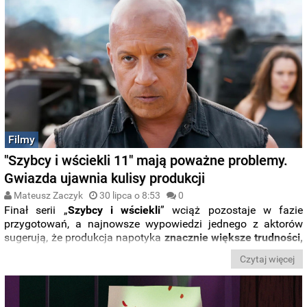
Filmy
"Szybcy i wściekli 11" mają poważne problemy.
Gwiazda ujawnia kulisy produkcji
Mateusz Zaczyk
30 lipca o 8:53
0
Finał serii „
Szybcy i wściekli
” wciąż pozostaje w fazie
przygotowań, a najnowsze wypowiedzi jednego z aktorów
sugerują, że produkcja napotyka
znacznie większe trudności,
niż mogło się wydawać
. Choć jeszcze kilka tygodni temu
Vin
Czytaj więcej
Diesel
sugerował w mediach społecznościowych, że prace na
planie już ruszyły, wszystko wskazuje na to, że było to
przedwczesne.