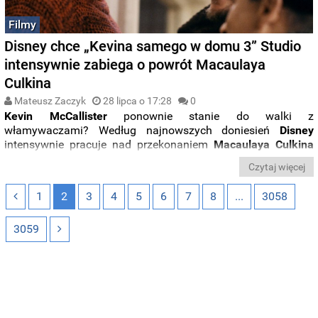
Filmy
Disney chce „Kevina samego w domu 3” Studio
intensywnie zabiega o powrót Macaulaya
Culkina
Mateusz Zaczyk
28 lipca o 17:28
0
Kevin McCallister
ponownie stanie do walki z
włamywaczami? Według najnowszych doniesień
Disney
intensywnie pracuje nad przekonaniem
Macaulaya
Culkina
do powrotu do roli, która uczyniła go jedną z największych
Czytaj więcej
dziecięcych gwiazd kina. Co więcej, aktor ma już gotowy
pomysł na fabułę nowego filmu.
1
2
3
4
5
6
7
8
...
3058
3059