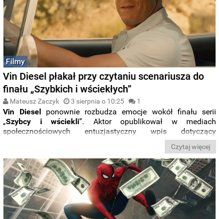
Filmy
Vin Diesel płakał przy czytaniu scenariusza do
finału „Szybkich i wściekłych”
Mateusz Zaczyk
3 sierpnia o 10:25
1
Vin Diesel
ponownie rozbudza emocje wokół finału serii
„
Szybcy i wściekli
”. Aktor opublikował w mediach
społecznościowych entuzjastyczny wpis dotyczący
scenariusza filmu „
Fast
Forever
”, który ma zakończyć
jedną z
Czytaj więcej
najbardziej dochodowych franczyz w historii kina
. Problem w
tym, że za kulisami produkcja wciąż zmaga się z licznymi
trudnościami, a planowana data premiery może okazać się
trudna do utrzymania.