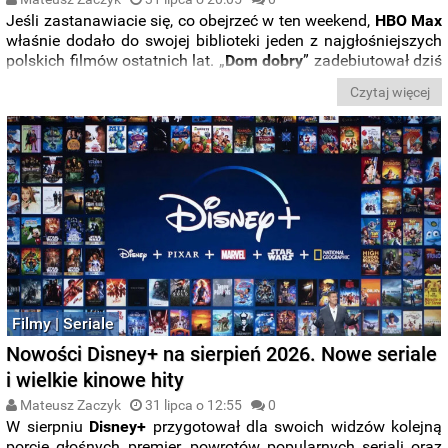
Jeśli zastanawiacie się, co obejrzeć w ten weekend,
HBO Max
właśnie dodało do swojej biblioteki jeden z najgłośniejszych
polskich filmów ostatnich lat. „
Dom
dobry
” zadebiutował dziś
na platformie i wszystko wskazuje na to, że będzie
Czytaj więcej
największym streamingowym hitem najbliższych dni.
Filmy | Seriale
Nowości Disney+ na sierpień 2026. Nowe seriale
i wielkie kinowe hity
Mateusz Zaczyk
31 lipca o 12:55
0
W sierpniu
Disney+
przygotował dla swoich widzów kolejną
porcję głośnych premier, powrotów popularnych seriali oraz