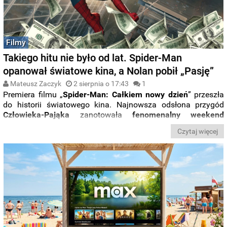
Filmy
Takiego hitu nie było od lat. Spider-Man
opanował światowe kina, a Nolan pobił „Pasję”
Mateusz Zaczyk
2 sierpnia o 17:43
1
Premiera filmu „
Spider-Man: Całkiem nowy dzień
” przeszła
do historii światowego kina. Najnowsza odsłona przygód
Człowieka-Pająka
zanotowała
fenomenalny weekend
otwarcia
, który praktycznie zrównał się z rekordem wszech
Czytaj więcej
czasów ustanowionym przez „
Avengers: Koniec gry
”. Co
więcej, mimo pojawienia się największego kinowego hitu
roku, świetnie radzi sobie także „
Odyseja
” Christophera
Nolana, która nadal bije kolejne rekordy.