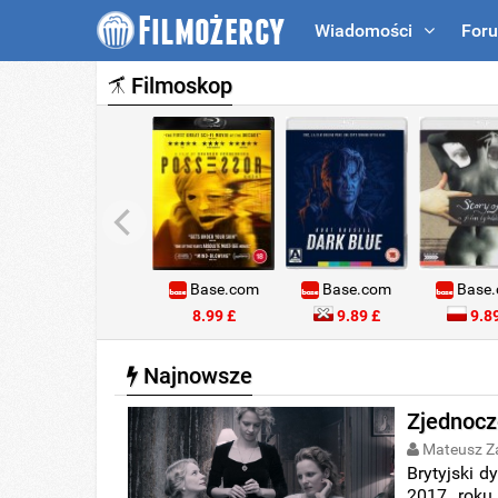
Wiadomości
For
Filmoskop
Base.com
Base.com
Base
8.99 £
9.89 £
9.89
Najnowsze
Zjednocz
Mateusz Z
Brytyjski d
2017 roku