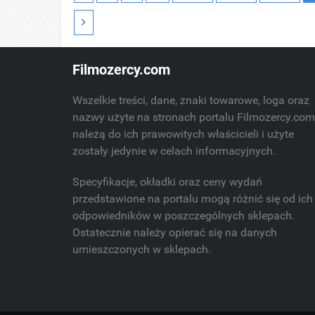
Filmozercy.com
Wszelkie treści, dane, znaki towarowe, loga oraz
nazwy użyte na stronach portalu Filmozercy.co
należą do ich prawowitych właścicieli i użyte
zostały jedynie w celach informacyjnych.
Specyfikacje, okładki oraz ceny wydań
przedstawione na portalu mogą różnić się od ich
odpowiedników w poszczególnych sklepach.
Ostatecznie należy opierać się na danych
umieszczonych w sklepach.