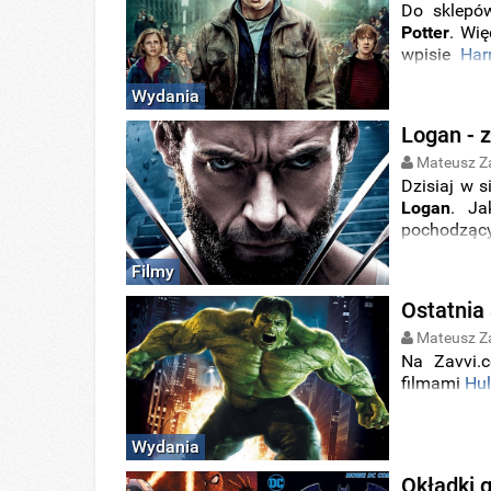
Do sklepów
Potter
. Wi
wpisie
Har
Dzisiaj pr
Wydania
DVD
.
Logan - z
Mateusz Z
Dzisiaj w 
Logan
. Ja
pochodzący
wpis zostan
Filmy
Ostatnia
Mateusz Z
Na Zavvi.c
filmami
Hu
Wydania
Okładki 