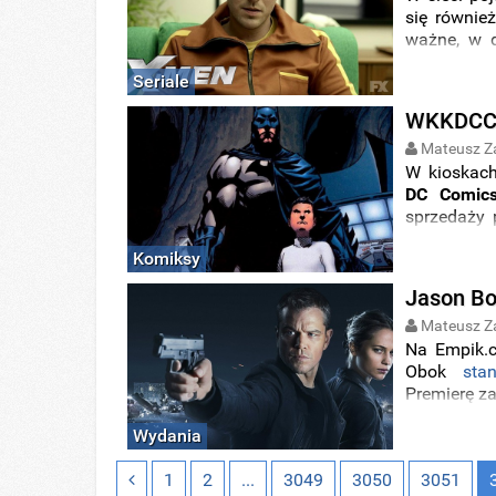
się również
ważne, w d
Polsce na 
Seriale
WKKDCC#5
Mateusz Z
W kioskac
DC Comic
sprzedaży 
którym będ
Komiksy
Jason Bo
Mateusz Z
Na Empik.c
Obok
sta
Premierę z
Wydania
1
2
...
3049
3050
3051