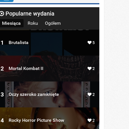
Popularne wydania
Miesiąca
Roku
Ogółem
1
Brutalista
5
2
Mortal Kombat II
2
3
Oczy szeroko zamknięte
2
4
Rocky Horror Picture Show
2