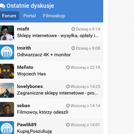
Ostatnie dyskusje
Forum
Portal
Filmoskop
misfit
Dzisiaj o 9:14
Sklepy internetowe - wysyłka, opłaty itd.
Imirith
Dzisiaj o 9:08
Odtwarzacz 4K + monitor
Mefisto
Wczoraj o 22:18
Wojciech Has
lovelybones
Wczoraj o 14:25
Zagraniczne sklepy internetowe - promocje
sebas
Wczoraj o 14:14
Filmowcy, którzy odeszli
Pawlik89
Wczoraj o 14:01
Kupię,Poszukuję