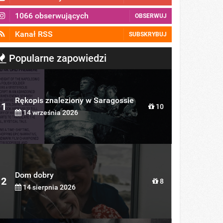
1066 obserwujących
OBSERWUJ
Kanał RSS
SUBSKRYBUJ
Popularne zapowiedzi
Rękopis znaleziony w Saragossie
1
10
14 września 2026
Dom dobry
2
8
14 sierpnia 2026