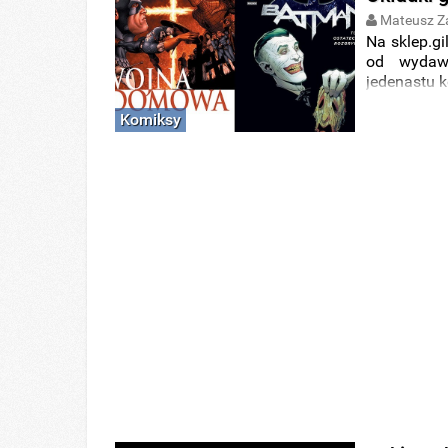
Mateusz Z
Na sklep.gil
od wydawn
jedenastu 
Komiksy