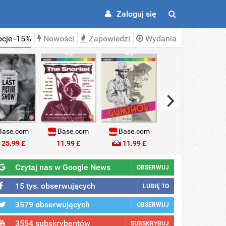
Zaloguj się
cje -15%
Nowości
Zapowiedzi
Wydania
ase.com
Base.com
Base.com
Base.com
25.99 £
11.99 £
11.99 £
18.99 £
Czytaj nas w Google News
OBSERWUJ
15 tys. obserwujących
LUBIĘ TO
3579 obserwujących
OBSERWUJ
3554 subskrybentów
SUBSKRYBUJ