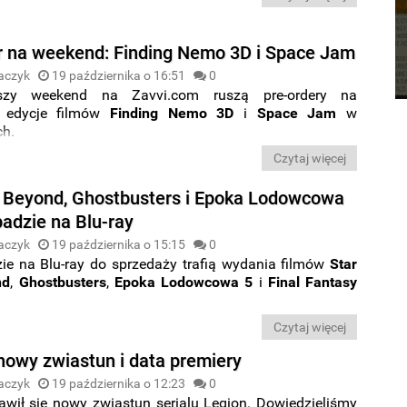
r na weekend: Finding Nemo 3D i Space Jam
aczyk
19 października o 16:51
0
szy weekend na Zavvi.com ruszą pre-ordery na
e edycje filmów
Finding Nemo 3D
i
Space Jam
w
ch.
Czytaj więcej
k Beyond, Ghostbusters i Epoka Lodowcowa
padzie na Blu-ray
aczyk
19 października o 15:15
0
ie na Blu-ray do sprzedaży trafią wydania filmów
Star
nd
,
Ghostbusters
,
Epoka Lodowcowa 5
i
Final Fantasy
Czytaj więcej
 nowy zwiastun i data premiery
aczyk
19 października o 12:23
0
awił się nowy zwiastun serialu Legion. Dowiedzieliśmy