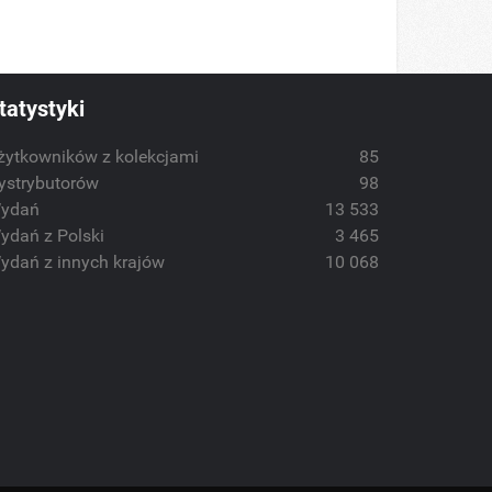
tatystyki
żytkowników z kolekcjami
85
ystrybutorów
98
ydań
13 533
ydań z Polski
3 465
ydań z innych krajów
10 068