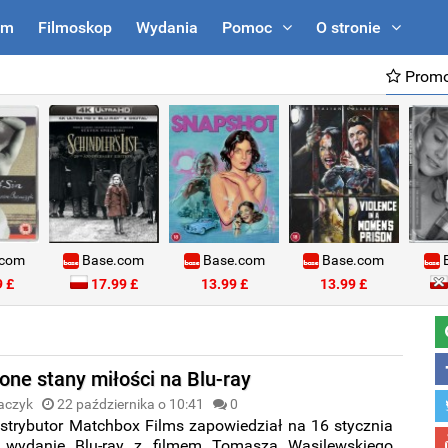
um
Filmoskop
Wydania
Pomoc
O stronie
Promo
.com
Base.com
Base.com
Base.com
B
 £
17.99 £
13.99 £
13.99 £
one stany miłości na Blu-ray
aczyk
22 października o 10:41
0
ystrybutor Matchbox Films zapowiedział na 16 stycznia
 wydanie Blu-ray z filmem Tomasza Wasilewskiego