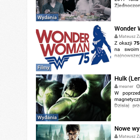
Zjednoczon
Wydania
Wonder W
Mateusz Z
Z okazji
75
na swoim 
najnowszeg
Filmy
Hulk (Len
meaner
W poprzed
magnetycz
Dzisiaj p
którym głów
Wydania
Nowe wyd
Mateusz Z