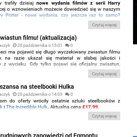
 trafiły dzisiaj
nowe wydania filmów z serii Harry
ęcej o wznowieniach możecie dowiedzieć się w naszym
ry Potter - nowe wydania, czy jeszcze raz to samo?
zedstawiamy Wam przegląd ofert na
wydania Blu-ray i
Czytaj więcej
wiastun filmu! (aktualizacja)
aczyk
20 października o 15:01
0
sieci ma pojawić się długo wyczekiwany zwiastun filmu
k na razie ukazał się materiał w słabej jakości i
 z wycieku. Gdy tylko pojawi się oficjalny zwiastun,
ie zaktualizowany.
Czytaj więcej
 szansa na steelbooki Hulka
aczyk
20 października o 14:03
0
om do oferty wróciły ostatnie sztuki steelbooków z
lk
i
The Incredible Hulk
.
Aktualna cena
£17.99
.
Czytaj więcej
grudniowych zapowiedzi od Egmontu