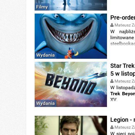
Filmy
Pre-orde
Mateusz Z
W najbliż
limitowan
steelbooka
Wydania
Star Tre
5 w listo
Mateusz Z
W listopadz
Trek Beyo
XV
.
Wydania
Legion -
Mateusz Z
W sieci poj