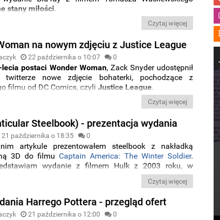
e stany miłości
.
Czytaj więcej
oman na nowym zdjęciu z Justice League
aczyk
22 października o 10:07
0
-lecia postaci Wonder Woman
, Zack Snyder udostępnił
twitterze nowe zdjęcie bohaterki, pochodzące z
o filmu od DC Comics, czyli
Justice League
.
Czytaj więcej
ticular Steelbook) - prezentacja wydania
21 października o 18:35
0
nim artykule prezentowałem steelbook z nakładką
ną 3D do filmu
Captain America: The Winter Soldier
.
rzedstawiam wydanie z filmem Hulk z 2003 roku, w
ną rolę zagrał Eric Bana.
Czytaj więcej
ania Harrego Pottera - przegląd ofert
aczyk
21 października o 12:00
0