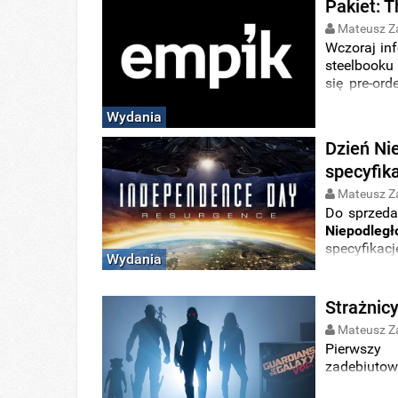
Pakiet: T
Mateusz Z
Wczoraj in
steelbooku
się pre-ord
cena
242.9
Wydania
Dzień Nie
specyfik
Mateusz Z
Do sprzedaż
Niepodległ
specyfikacj
Wydania
Strażnic
Mateusz Z
Pierwszy
zadebiutowa