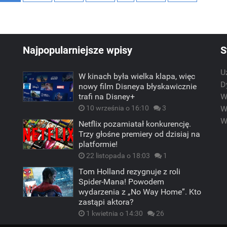
Najpopularniejsze wpisy
S
U
W kinach była wielka klapa, więc
m
D
nowy film Disneya błyskawicznie
trafi na Disney+
W
10 września o 16:10
3
W
W
Netflix pozamiatał konkurencję.
Trzy głośne premiery od dzisiaj na
platformie!
22 listopada o 18:03
1
Tom Holland rezygnuje z roli
Spider-Mana! Powodem
wydarzenia z „No Way Home”. Kto
zastąpi aktora?
1 kwietnia o 14:30
26