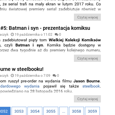
, że serial trafi na mały ekran w lutym 2017 roku. Co
niu światowej premiery serial zadebiutuje również w
kanale Fox HD.
Czytaj więcej
: Batman i syn - prezentacja komiksu
aczyk
19 października o 11:02
0
h zadebiutował piąty tom
Wielkiej Kolekcji Komiksów
s
, czyli
Batman i syn
. Komiks będzie dostępny w
przez dwa tygodnie aż do premiery kolejnego numeru,
zie
Wonder Woman: Krąg
.
Czytaj więcej
urne w steelbooku!
aczyk
19 października o 7:09
0
om ruszył pre-order na wydania filmu
Jason Bourne
.
ndardowego wydania
pojawił się także
steelbook
.
apowiedziano na 28 listopada 2016 roku.
Czytaj więcej
3052
3053
3054
3055
...
3058
3059