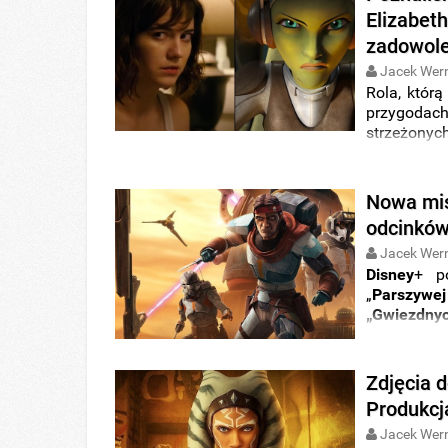
Elizabet
zadowole
Jacek Wer
Rola, któr
przygoda
strzeżonyc
Wojen”. Na
wciela się
odległej g
Nowa mis
Winstead pr
odcinków
Jacek Wer
Disney
+ p
„
Parszywej
„Gwiezdny
ujęciami z 
nadchodzące
Zdjęcia 
Produkcj
Jacek Wer