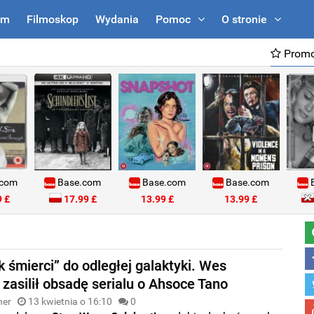
um
Filmoskop
Wydania
Pomoc
O stronie
Promo
.com
Base.com
Base.com
Base.com
B
 £
17.99 £
13.99 £
13.99 £
k śmierci” do odległej galaktyki. Wes
zasilił obsadę serialu o Ahsoce Tano
ner
13 kwietnia o 16:10
0