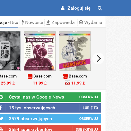
Zaloguj się
cje -15%
Nowości
Zapowiedzi
Wydania
ase.com
Base.com
Base.com
Base.com
25.99 £
11.99 £
11.99 £
18.99 £
Czytaj nas w Google News
OBSERWUJ
15 tys. obserwujących
LUBIĘ TO
3579 obserwujących
OBSERWUJ
3554 subskrybentów
SUBSKRYBUJ