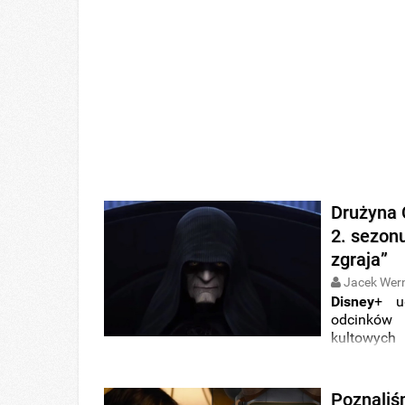
Drużyna 
2. sezon
zgraja”
Jacek Wer
Disney
+ u
odcinków
kultowyc
Force 99
wr
Poznaliś