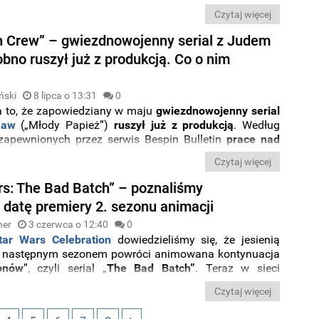
ktorka wyjawiła, na jakim etapie znajdują się
Czytaj więcej
nia i jak na jeden z ukończonych częściowo odcinków
twórca serii,
Dave Filon
i („Wojny klonów”).
n Crew” – gwiezdnowojenny serial z Judem
bno ruszył już z produkcją. Co o nim
ński
8 lipca o 13:31
0
 to, że zapowiedziany w maju
gwiezdnowojenny serial
Law
(„Młody Papież”)
ruszył już z produkcją
. Według
 zapewnionych przez serwis Bespin Bulletin
prace nad
 miały rozpocząć się wraz z końcem czerwca
w
Czytaj więcej
Beach Studios
w Południowej Kalifornii.
rs: The Bad Batch” – poznaliśmy
 datę premiery 2. sezonu animacji
ner
3 czerwca o 12:40
0
tar Wars Celebration
dowiedzieliśmy się, że jesienią
z następnym sezonem powróci animowana kontynuacja
onów
”, czyli serial „
The Bad Batch”
. Teraz w sieci
ię doniesienia o
konkretnej dacie
premiery
nowych
Czytaj więcej
 Z grupą
Clone Force 99
ponownie spotkamy się
we