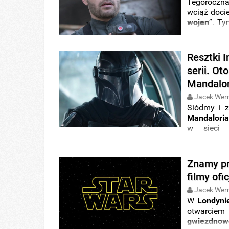
Tegoroczn
wciąż docie
wojen
”. T
„
Ahsoki
”.
widowisk
serialu „
Th
Resztki 
serii. Ot
Mandalor
Jacek Wer
Siódmy i z
Mandaloria
w sieci
koncepcyj
starcie M
zastosowan
Znamy pr
filmy of
Jacek Wer
W
Londyni
otwarci
gwiezdnow