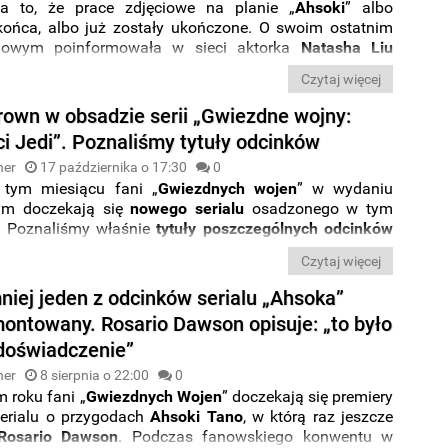
a to, że prace zdjęciowe na planie „
Ahsoki
” albo
końca, albo już zostały ukończone. O swoim ostatnim
ciowym poinformowała w sieci aktorka
Natasha Liu
która w serialu o byłej padawance Jedi wciela się w rolę
Czytaj więcej
en
.
rown w obsadzie serii „Gwiezdne wojny:
i Jedi”. Poznaliśmy tytuły odcinków
ner
17 października o 17:30
0
 tym miesiącu fani „
Gwiezdnych wojen
” w wydaniu
m doczekają się
nowego serialu
osadzonego w tym
. Poznaliśmy właśnie
tytuły
poszczególnych odcinków
iego sezonu
„Opowieści Jedi
”. Udostępniono też
pełną
Czytaj więcej
reżyserów
i głównych
aktorów
głosowych
nych w produkcję.
niej jeden z odcinków serialu „Ahsoka”
montowany. Rosario Dawson opisuje: „to było
 doświadczenie”
ner
8 sierpnia o 22:00
0
 roku fani „
Gwiezdnych Wojen
” doczekają się premiery
erialu o przygodach
Ahsoki Tano
, w którą raz jeszcze
Rosario Dawson
. Podczas fanowskiego konwentu w