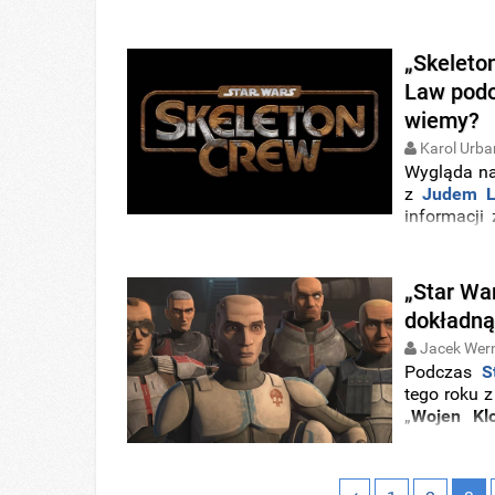
Chicago a
przygotowa
zareagował 
„Skeleto
Law podo
wiemy?
Karol Urba
Wygląda na
z
Judem 
informacji
produkcją
Manhattan 
„Star Wa
dokładną
Jacek Wer
Podczas
S
tego roku 
„
Wojen Kl
pojawiły s
odcinków.
wrześniu
.