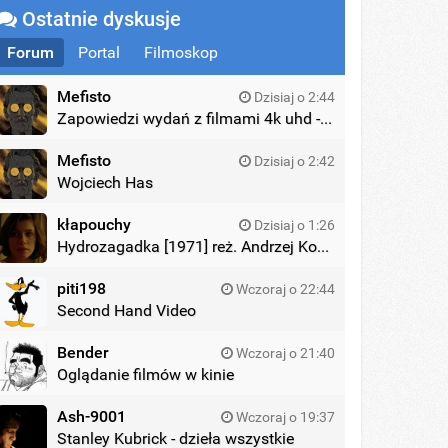
Ostatnie dyskusje
Forum
Portal
Filmoskop
Mefisto
Dzisiaj o 2:44
Zapowiedzi wydań z filmami 4k uhd - zagraniczne wydania
Mefisto
Dzisiaj o 2:42
Wojciech Has
kłapouchy
Dzisiaj o 1:26
Hydrozagadka [1971] reż. Andrzej Kondratiuk
piti198
Wczoraj o 22:44
Second Hand Video
Bender
Wczoraj o 21:40
Oglądanie filmów w kinie
Ash-9001
Wczoraj o 19:37
Stanley Kubrick - dzieła wszystkie