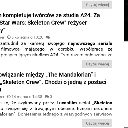
y pełnometrażowe
, za które jako reżyserzy odpowiedzą
Czytaj więcej
gold, Sharmeen Obaid-Chinoy
oraz sam
Dave Filoni
!
zczegóły.
m kompletuje twórców ze studia A24. Za
Star Wars: Skeleton Crew” reżyser
y”
ner
6 kwietnia o 13:20
1
m
zatrudnił za kamerą swojego
najnowszego serialu
o filmowca mającego w dorobku współpracę ze
 prosperującym
studiem A24
. Tym razem ogłoszono, że
on Crew
” dołączył
Jake Schreier,
który wyreżyserował
Czytaj więcej
 odcinków debiutującego dziś na
Netfliksie
serialu
.
owiązanie między „The Mandalorian” i
„Skeleton Crew”. Chodzi o jedną z postaci
u
ner
14 marca o 14:38
0
a to, że szykowany przez
Lucasfilm
serial „
Skeleton
sko zwiąże się z trwającym obecnie, trzecim sezonem
lorian
”. Doniesienia jednego z wiarygodnych serwisów
ych „
Gwiezdnym wojnom”
potwierdzają, że w nowym
Czytaj więcej
baczymy
grupę piratów
, którzy ostatnio przecięli szlaki z