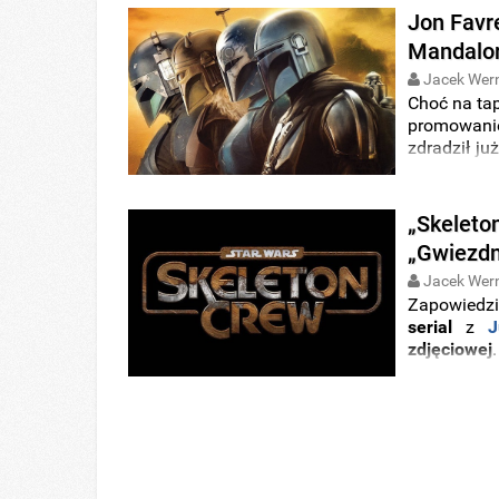
Dinem Dja
Jon Favr
Mandalor
Jacek Wer
Choć na ta
promowan
zdradził ju
znajduje 
pomysłodaw
kolejnego 
„Skeleto
„Gwiezdn
Jacek Wer
Zapowiedzi
serial
z
J
zdjęciowej
twierdzi, ż
tygodni, do