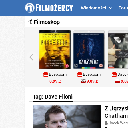
Wiadomości
For
Filmoskop
Base.com
Base.com
Base
8.99 £
9.89 £
9.89
Tag: Dave Filoni
Z „Igrzys
Chatham 
Jacek Wer