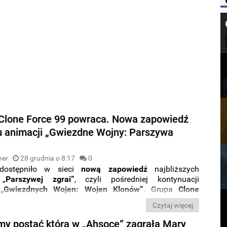
Clone Force 99 powraca. Nowa zapowiedź
u animacji „Gwiezdne Wojny: Parszywa
ner
28 grudnia o 8:17
0
dostępniło w sieci
nową zapowiedź
najbliższych
 „
Parszywej zgrai”
, czyli pośredniej kontynuacji
h
„Gwiezdnych Wojen: Wojen Klonów”
. Grupa
Clone
aca do streamingu już
4 stycznia
.
Czytaj więcej
my postać którą w „Ahsoce” zagrała Mary