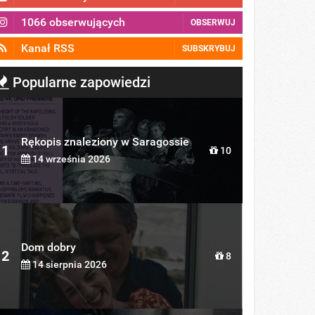
1066 obserwujących
OBSERWUJ
Kanał RSS
SUBSKRYBUJ
Popularne zapowiedzi
Rękopis znaleziony w Saragossie
1
10
14 września 2026
Dom dobry
2
8
14 sierpnia 2026