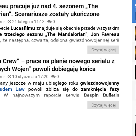
rinem
i
Grogu
.
eau pracuje już nad 4. sezonem „The
ian”. Scenariusze zostały ukończone
ner
21 lutego o 11:13
0
pecie
Lucasfilmu
znajduje się obecnie przede wszystkim
ie
trzeciego sezonu „The Mandalorian”
,
Jon Favreau
ż, że następna, czwarta, odsłona gwiezdnowojennej serii
się w zaawansowanych przygotowaniach. Główny
Czytaj więcej
ca i showrunner serialu przyznał, że
scenariusze do
sezonu zostały ukończone
.
n Crew” – prace na planie nowego serialu z
ych Wojen” powoli dobiegają końca
ner
10 stycznia o 17:20
0
any jeszcze w maju ubiegłego roku
gwiezdnowojenny
udem Law
powoli zbliża się do
zamknięcia fazy
. W najnowszym raporcie serwis
Bespin Bulletin
e prace na planie dobiegną końca w ciągu najbliższych
Czytaj więcej
 marca tego roku.