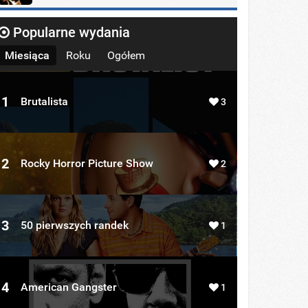
Popularne wydania
Miesiąca
Roku
Ogółem
1
Brutalista
3
2
Rocky Horror Picture Show
2
3
50 pierwszych randek
1
4
American Gangster
1