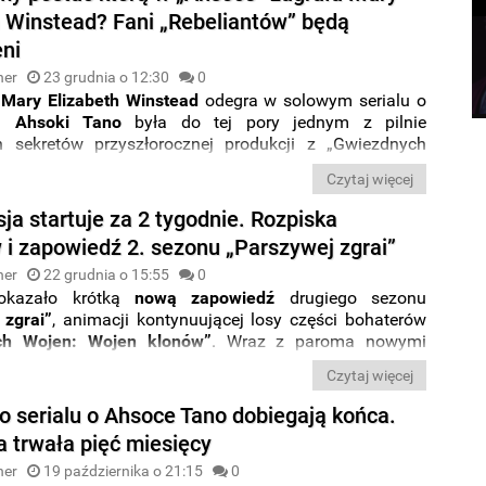
h Winstead? Fani „Rebeliantów” będą
ni
ner
23 grudnia o 12:30
0
ą
Mary Elizabeth Winstead
odegra w solowym serialu o
ch
Ahsoki Tano
była do tej pory jednym z pilnie
h sekretów przyszłorocznej produkcji z „Gwiezdnych
jnowsze przecieki z Lucasfilmu sugerują, że aktorka
Czytaj więcej
 w postać dobrze znaną widzom animacji osadzonych w
alaktyce. O ile doczekają się one potwierdzenia –
ja startuje za 2 tygodnie. Rozpiska
zypadła rola Hery Syndulli, znanej z „Rebeliantów”
.
 i zapowiedź 2. sezonu „Parszywej zgrai”
ner
22 grudnia o 15:55
0
okazało krótką
nową zapowiedź
drugiego sezonu
 zgrai”
, animacji kontynuującej losy części bohaterów
ch Wojen: Wojen klonów”
. Wraz z paroma nowymi
serialu otrzymaliśmy też rozpiskę wszystkich odcinków
Czytaj więcej
j serii.
do serialu o Ahsoce Tano dobiegają końca.
a trwała pięć miesięcy
ner
19 października o 21:15
0