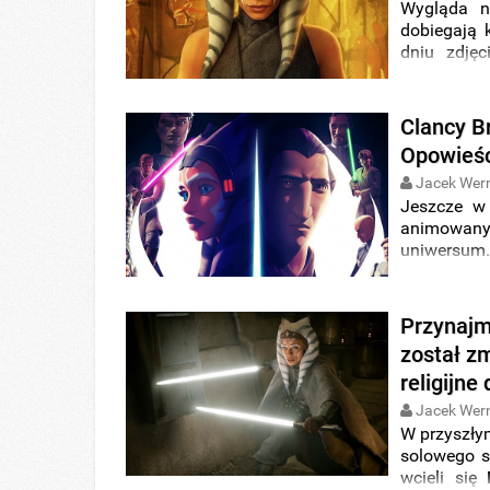
Wygląda n
dobiegają 
dniu zdję
Bordizzo
, 
Sabine Wr
Clancy B
Opowieśc
Jacek Wer
Jeszcze w
animowany
uniwersum
debiutanck
rozpiskę 
zaangażowa
Przynajm
został z
religijne
Jacek Wer
W przyszłym
solowego s
wcieli się