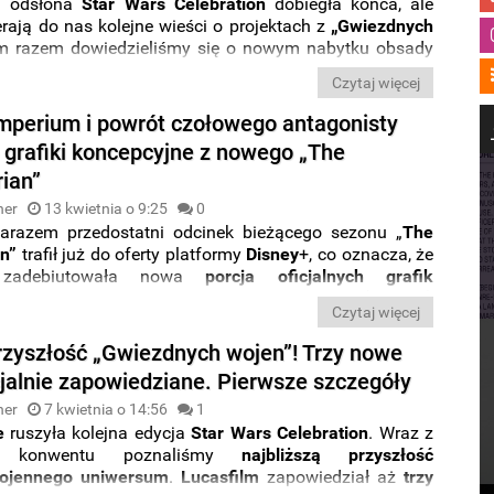
a odsłona
Star Wars Celebration
dobiegła końca, ale
rają do nas kolejne wieści o projektach z
„Gwiezdnych
ym razem dowiedzieliśmy się o nowym nabytku obsady
 Jest nim
Wes Chatham
, aktor znany z obu części
Czytaj więcej
a
„Igrzyska śmierci: Kosogłos
” oraz między innymi z
e Expanse
”.
Imperium i powrót czołowego antagonisty
o grafiki koncepcyjne z nowego „The
ian”
ner
13 kwietnia o 9:25
0
arazem przedostatni odcinek bieżącego sezonu „
The
n”
trafił już do oferty platformy
Disney
+, co oznacza, że
 zadebiutowała nowa
porcja oficjalnych grafik
nych
. Zobaczycie na nich między innymi (
spoiler
!)
Czytaj więcej
andalorian z siłami
Resztek Imperium
oraz nowe
ie droida
IG-11
.
zyszłość „Gwiezdnych wojen”! Trzy nowe
icjalnie zapowiedziane. Pierwsze szczegóły
ner
7 kwietnia o 14:56
1
e
ruszyła kolejna edycja
Star Wars Celebration
. Wraz z
em konwentu poznaliśmy
najbliższą przyszłość
ojennego uniwersum
.
Lucasfilm
zapowiedział aż
trzy