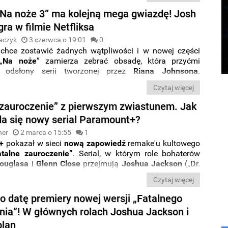
Na noże 3” ma kolejną mega gwiazdę! Josh
gra w filmie Netfliksa
aczyk
3 czerwca o 19:01
0
chce zostawić żadnych wątpliwości i w nowej części
„
Na noże
” zamierza zebrać obsadę, która przyćmi
e odsłony serii tworzonej przez
Riana
Johnsona
.
gwiazdą produkcji został właśnie
Josh Brolin
.
Czytaj więcej
 zauroczenie” z pierwszym zwiastunem. Jak
a się nowy serial Paramount+?
ner
2 marca o 15:55
1
+
pokazał w sieci
nową zapowiedź
remake'u kultowego
atalne zauroczenie”
. Serial, w którym role bohaterów
ouglasa
i
Glenn Close
przejmują
Joshua Jackson
(„Dr.
Lizzy Caplan
(„Masters of Sex”) zadebiutuje za dwa
Czytaj więcej
o datę premiery nowej wersji „Fatalnego
nia”! W głównych rolach Joshua Jackson i
plan