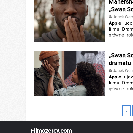
Mahersha
„Swan So
Jacek Wer
Apple
udos
filmu. Dram
główne ro
Naomie Har
tego roku. 
„Swan So
dramatu 
Jacek Wer
Apple
ujaw
filmu. Dram
główne ro
Naomie Har
tego roku. 
Filmozercy.com