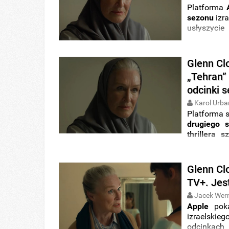
Platforma
sezonu
izra
usłyszyci
obsady ser
Glenn Clo
„Tehran”
odcinki s
Karol Urba
Platforma
drugiego 
thrillera 
Close
,
ośm
występów 
„
Niebezpie
Glenn Clo
TV+. Jest
Jacek Wer
Apple
poka
izraelskie
odcinkach