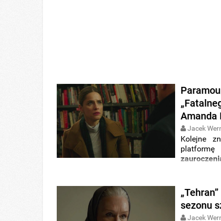
Paramoun
„Fatalne
Amanda 
Jacek Wer
Kolejne z
platform
zauroczeni
of Sex”, „C
Amanda Pe
ugryźć 10 
„Tehran”
sezonu s
Jacek Wer