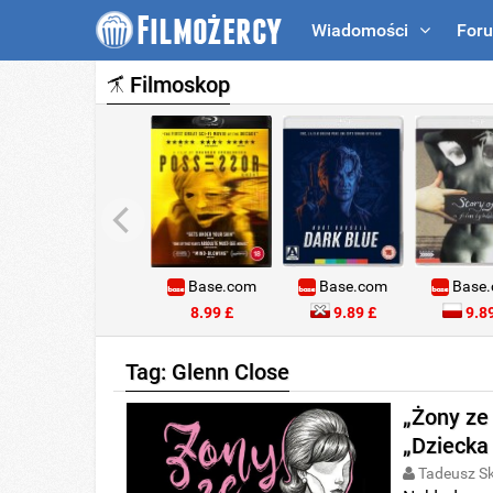
Wiadomości
For
Filmoskop
Base.com
Base.com
Base
8.99 £
9.89 £
9.89
Tag: Glenn Close
„Żony ze
„Dziecka
Tadeusz S