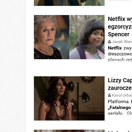
Poznaliśmy
Netflix w
egzorcyz
Spencer
Jacek Wer
Netflix
zwyc
dreszczowc
planach re
możliwość 
zapłacił po
Lizzy Ca
zaurocze
Karol Urba
Platforma
„Fatalnego
serialu
. G
„Masters of