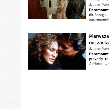
Jacek Wer
Paramount
dłuższeg
zauroczeni
Douglasa
i
Lizzy Capl
Pierwsza 
oni zast
Jacek Wer
Paramount
przyszły ro
Adriana Ly
Glenn Clos
Death”) i
Li