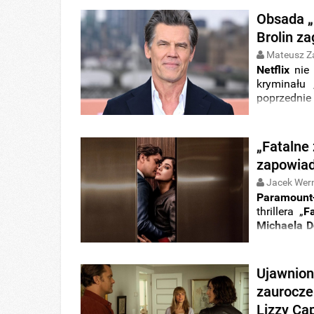
Obsada „
Brolin za
Mateusz Z
Netflix
nie 
kryminału 
poprzedni
Najnowszą 
„Fatalne
zapowiad
Jacek Wer
Paramount
thrillera „
F
Michaela D
Death”) i
miesiące.
Ujawnion
zaurocze
Lizzy Ca