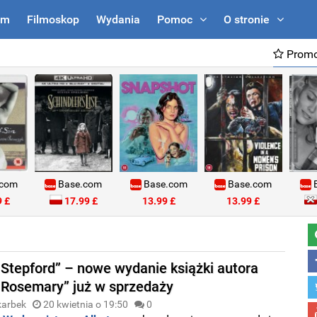
um
Filmoskop
Wydania
Pomoc
O stronie
Promo
.com
Base.com
Base.com
Base.com
B
 £
17.99 £
13.99 £
13.99 £
 Stepford” – nowe wydanie książki autora
 Rosemary” już w sprzedaży
karbek
20 kwietnia o 19:50
0