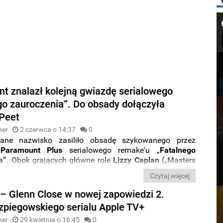
t znalazł kolejną gwiazdę serialowego
go zauroczenia”. Do obsady dołączyła
Peet
ner
2 czerwca o 14:37
0
nane nazwisko zasiliło obsadę szykowanego przez
ę
Paramount Plus
serialowego remake'u „
Fatalnego
a”
. Obok grających główne role
Lizzy Caplan
(„Masters
astle Rock”) i
Joshuy Jacksona
(„Dr. Death”) pojawi się
Czytaj więcej
et
, znana między innymi z „
Zupełnie jak miłość”
i „J
ak
milionów
”.
 – Glenn Close w nowej zapowiedzi 2.
zpiegowskiego serialu Apple TV+
ner
29 kwietnia o 16:45
0