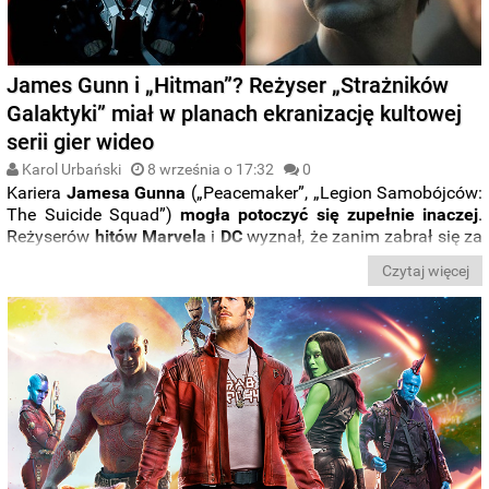
James Gunn i „Hitman”? Reżyser „Strażników
Galaktyki” miał w planach ekranizację kultowej
serii gier wideo
Karol Urbański
8 września o 17:32
0
Kariera
Jamesa Gunna
(„Peacemaker
”
, „Legion Samobójców:
The Suicide Squad
”
)
mogła potoczyć się zupełnie inaczej
.
Reżyserów
hitów Marvela
i
DC
wyznał, że zanim zabrał się za
ekranizację „
Strażników Galaktyki
”
, chciał przenieść na duży
Czytaj więcej
ekran
losy Agenta 47
znanego z
serii gier „Hitman
”
. Jeśli to
by mu się udało, twórca najprawdopodobniej
nie zagrzałby
miejsca w MCU
.