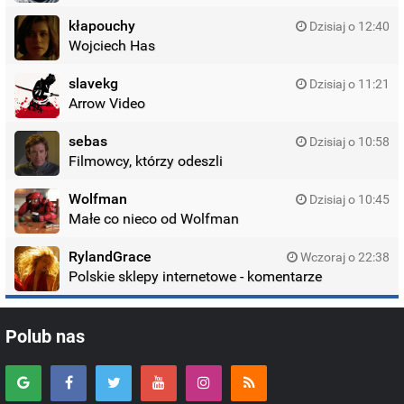
kłapouchy
Dzisiaj o 12:40
Wojciech Has
slavekg
Dzisiaj o 11:21
Arrow Video
sebas
Dzisiaj o 10:58
Filmowcy, którzy odeszli
Wolfman
Dzisiaj o 10:45
Małe co nieco od Wolfman
RylandGrace
Wczoraj o 22:38
Polskie sklepy internetowe - komentarze
Polub nas