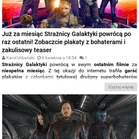
Już za miesiąc Strażnicy Galaktyki powrócą po
raz ostatni! Zobaczcie plakaty z bohaterami i
zakulisowy teaser
Karol Urbański
6 kwietnia o 18:54
1
Strażnicy Galaktyki
powrócą w swym
ostatnim filmie
za
niespełna miesiąc
. Z tej okazji do internetu trafiła
garść
plakatów
z członkami
tytułowej drużyny superbohaterów
oraz nowa
zakulisowa zapowiedź
, w której
Chris Pratt
wraz z
Czytaj więcej
ekipą opowiadają o
finalnym rozdziale
uwielbianego przez
fanów
MCU
cyklu.