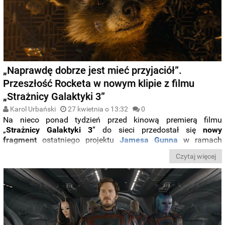
„Naprawdę dobrze jest mieć przyjaciół”.
Przeszłość Rocketa w nowym klipie z filmu
„Strażnicy Galaktyki 3”
Karol Urbański
27 kwietnia o 13:32
0
Na nieco ponad tydzień przed kinową premierą filmu
„
Strażnicy Galaktyki 3
” do sieci przedostał się
nowy
fragment
ostatniego projektu
Jamesa Gunna
w ramach
MCU
. W opublikowanym klipie odkrywamy
bolesną
Czytaj więcej
przeszłość Rocketa
(Bradley Cooper), któremu towarzyszą:
Lylla
(Linda Cardellini),
Floor
(Mikaela Hoover) oraz
Teefs
(Asim Chaudhry).