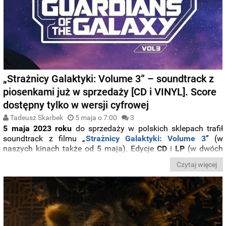
„Strażnicy Galaktyki: Volume 3” – soundtrack z
piosenkami już w sprzedaży [CD i VINYL]. Score
dostępny tylko w wersji cyfrowej
Tadeusz Skarbek
5 maja o 7:00
3
5 maja 2023 roku
do sprzedaży w polskich sklepach trafił
soundtrack z filmu „
Strażnicy Galaktyki: Volume 3
” (w
naszych kinach także od 5 maja). Edycje
CD
i
LP
(w dwóch
wariantach kolorystycznych) ukazały się nakładem
Universal
Czytaj więcej
Music Polska
. Poniżej szczegóły muzycznej składanki na
nośnikach fizycznych oraz cyfrowego wydania
score'u
z
produkcji
Marvela
w reżyserii
Jamesa Gunna
.