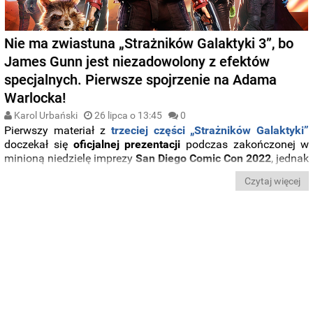
Nie ma zwiastuna „Strażników Galaktyki 3”, bo
James Gunn jest niezadowolony z efektów
specjalnych. Pierwsze spojrzenie na Adama
Warlocka!
Karol Urbański
26 lipca o 13:45
0
Pierwszy materiał z
trzeciej części „Strażników Galaktyki”
doczekał się
oficjalnej prezentacji
podczas zakończonej w
minioną niedzielę imprezy
San Diego Comic Con 2022
, jednak
część z widzów nie kryła swego
niezadowolenia z powodu
Czytaj więcej
braku debiutu klipu w internecie
. Jak się okazuje, z
przedstawionego w trakcie eventu materiału
nie do końca
zadowolony
był reżyser filmu James Gunn
, który
wstrzymał
opublikowanie zapowiedzi
w sieci
.