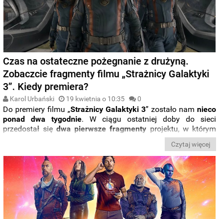
Czas na ostateczne pożegnanie z drużyną.
Zobaczcie fragmenty filmu „Strażnicy Galaktyki
3”. Kiedy premiera?
Karol Urbański
19 kwietnia o 10:35
0
Do premiery filmu
„
Strażnicy Galaktyki 3
” zostało nam
nieco
ponad dwa tygodnie
. W ciągu ostatniej doby do sieci
przedostał się
dwa pierwsze fragmenty
projektu, w którym
dojdzie do
ostatniego spotkania tytułowej drużyny
Czytaj więcej
superbohaterów. Rzućcie okiem.