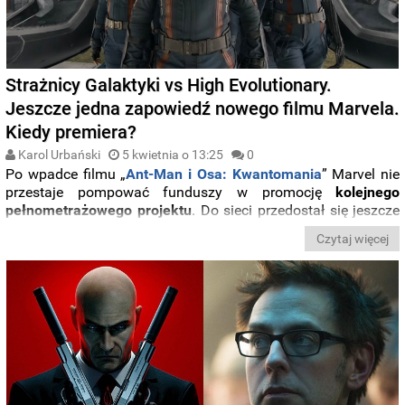
Strażnicy Galaktyki vs High Evolutionary.
Jeszcze jedna zapowiedź nowego filmu Marvela.
Kiedy premiera?
Karol Urbański
5 kwietnia o 13:25
0
Po wpadce filmu „
Ant-Man i Osa: Kwantomania
” Marvel nie
przestaje pompować funduszy w promocję
kolejnego
pełnometrażowego projektu
. Do sieci przedostał się jeszcze
jeden
telewizyjny spot trzeciej części
uwielbianego przez
Czytaj więcej
fanów cyklu
„Strażnicy Galaktyki”
autorstwa James Gunna.