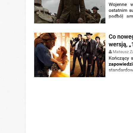
Wojenne 
ostatnim s
podbój am
wojny świ
od trzech 
Mendesa dal
Co noweg
a zwłaszcza
wersją, „
który zgod
Mateusz Z
Kończący s
zapowiedzi
standardo
wszystkie 
cyklu „
Co n