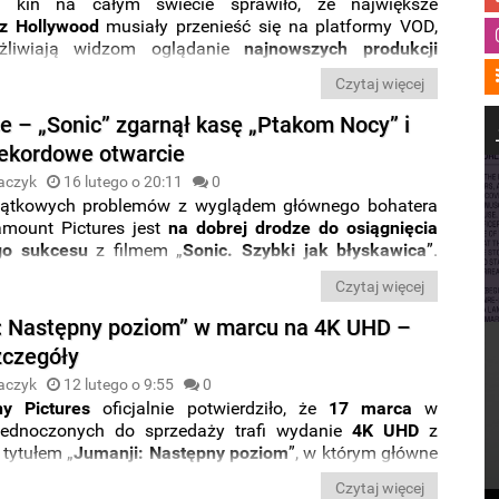
e kin na całym świecie sprawiło, że największe
z Hollywood
musiały przenieść się na platformy VOD,
żliwiają widzom oglądanie
najnowszych produkcji
ch wytwórni
bez wychodzenia z domu
. Obecny exodus
Czytaj więcej
ej dystrybucji zaowocował najbardziej dochodowym
 historii tego kanału dystrybucji w przypadku serwisu
ce – „Sonic” zgarnął kasę „Ptakom Nocy” i
Now
. Poznajcie
Top 10 najczęściej oglądanych
 rekordowe otwarcie
w całym marcu
.
aczyk
16 lutego o 20:11
0
ątkowych problemów z wyglądem głównego bohatera
amount Pictures jest
na dobrej drodze do osiągnięcia
go sukcesu
z filmem „
Sonic. Szybki jak błyskawica
”.
swój
kolejny sukces
może natomiast świętować
Sony
,
Czytaj więcej
owu zapewniło sobie wpływy do kasy za sprawą
etowego horroru
. Tymczasem „
Ptaki Nocy
” zaliczyły
: Następny poziom” w marcu na 4K UHD –
ek
i radzą sobie w USA coraz gorzej.
czegóły
aczyk
12 lutego o 9:55
0
y Pictures
oficjalnie potwierdziło, że
17 marca
w
jednoczonych do sprzedaży trafi wydanie
4K UHD
z
tytułem „
Jumanji: Następny poziom
”, w którym główne
i
Dwayne Johnson
,
Kevin Hart
,
Jack Black, Nick Jonas
i
Czytaj więcej
n
. Poznaliśmy
specyfikację płyty
oraz listę
materiałów