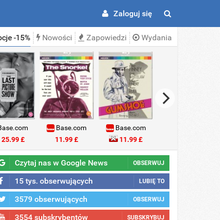
Zaloguj się
cje -15%
Nowości
Zapowiedzi
Wydania
ase.com
Base.com
Base.com
Base.com
25.99 £
11.99 £
11.99 £
18.99 £
Czytaj nas w Google News
OBSERWUJ
15 tys. obserwujących
LUBIĘ TO
3579 obserwujących
OBSERWUJ
3554 subskrybentów
SUBSKRYBUJ