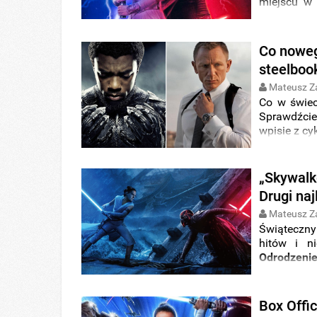
miejscu w 
przypadku
amerykański
w
chodzące 
Co noweg
zaliczyły
ud
steelbook
analityków.
Mateusz Z
Co w świe
Sprawdźcie
wpisie z cyk
„Skywalk
Drugi na
Mateusz Z
Świąteczny
hitów i n
Odrodzeni
początku z
czasie ósmy
Box Offi