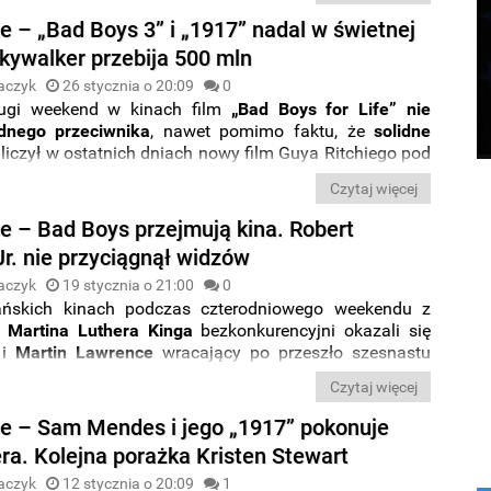
ch
.
e – „Bad Boys 3” i „1917” nadal w świetnej
Skywalker przebija 500 mln
aczyk
26 stycznia o 20:09
0
ugi weekend w kinach film
„Bad Boys for Life” nie
dnego przeciwnika
, nawet pomimo faktu, że
solidne
liczył w ostatnich dniach nowy film Guya Ritchiego pod
e Gentlemen
”.
Gorzej poradziła sobie
natomiast
druga
Czytaj więcej
ego weekendu, horror „
The Turning
”, który nie załapał
szej piątki.
ce – Bad Boys przejmują kina. Robert
r. nie przyciągnął widzów
aczyk
19 stycznia o 21:00
0
ńskich kinach podczas czterodniowego weekendu z
 Martina Luthera Kinga
bezkonkurencyjni okazali się
i
Martin
Lawrence
wracający po przeszło szesnastu
erii „
Bad
Boys
”. Druga nowość, film „
Doktor
Dolittle”
,
Czytaj więcej
ła nieco przedpremierowe prognozy, ale nadal nic nie
a to, żeby film z
Robertem Downeyem Jr.
nie stał się
ce – Sam Mendes i jego „1917” pokonuje
e
finansową porażką
.
ra. Kolejna porażka Kristen Stewart
aczyk
12 stycznia o 20:09
1