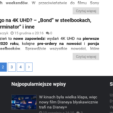
ych weekendów
. W przeciwieństwie do filmu Sony
oniżej oczekiwań
zaliczyły dwie inne premiery tego
Czytaj więcej
yli filmy „
Czarne święta
” i „
Richard Jewell
”.
o na 4K UHD? – „Bond” w steelbookach,
rminator” i inne
aczyk
15 grudnia o 20:16
0
dzień to
nowe zapowiedz
i wydań 4K UHD na
pierwsze
2020 roku
, kolejne
pre-ordery na nowości
i
porcja
eelbooków
. Sprawdźcie wszystkie nowości, które
 dla Was w nowym wpisie z cyklu „
Co nowego na 4K
Czytaj więcej
ej lektury.
2
3
4
Najpopularniejsze wpisy
S
U
W kinach była wielka klapa, więc
m
D
nowy film Disneya błyskawicznie
trafi na Disney+
W
10 września o 16:10
3