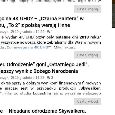
rankingu najlepiej zarabiających filmów tego roku
w
 całego świata oraz na 7. miejscu w przypadku
Czytaj więcej
ego rynku. Świetnie w ten weekend radziły sobie także
do kin „
Małe kobietki
” i animacja „
Tajni i fajni
”, które
o na 4K UHD? – „Czarna Pantera” w
ane debiuty
, przewyższając przedpremierowe prognozy
u, „To 2” z polską wersją i inne
aczyk
29 grudnia o 16:55
1
cie wydań 4K UHD przyniosły
ostatnie dni 2019 roku
?
 wszystkie nowości, które zebraliśmy dla Was w nowym
lu „
Co nowego na 4K UHD?
”. Miłej lektury.
Czytaj więcej
er. Odrodzenie” goni „Ostatniego Jedi”.
jlepszy wynik z Bożego Narodzenia
aczyk
26 grudnia o 11:23
3
 okres sprzyja dobrym wynikom finansowym filmowych
ie inaczej jest w przypadku produkcji „
Skywalker.
e
”. Film od studia
Lucasfilm
mimo wyraźnie słabszego
bliża się już do wyniku, który osiągał w tym samym
Czytaj więcej
 epizod pod tytułem „
Ostatni Jedi
”.
ce – Nieudane odrodzenie Skywalkera.