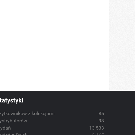
tatystyki
żytkowników z kolekcjami
85
ystrybutorów
98
ydań
13 533