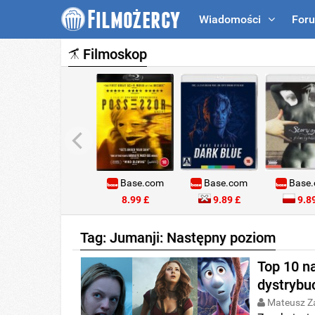
Wiadomości
For
Filmoskop
Base.com
Base.com
Base
8.99 £
9.89 £
9.89
Tag: Jumanji: Następny poziom
Top 10 n
dystrybu
Mateusz Z