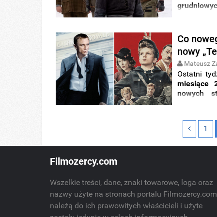
grudniow
otwarcia p
tygodnia, cz
Co noweg
nowy „Te
Mateusz Z
Ostatni ty
miesiące 
nowych st
zebraliśmy
UHD?
”. Mił
1
Filmozercy.com
Wszelkie treści, dane, znaki towarowe, loga oraz
nazwy użyte na stronach portalu Filmozercy.co
należą do ich prawowitych właścicieli i użyte