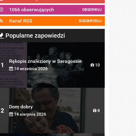
1066 obserwujących
OBSERWUJ
Kanał RSS
SUBSKRYBUJ
Popularne zapowiedzi
Rękopis znaleziony w Saragossie
1
10
14 września 2026
Dom dobry
2
8
14 sierpnia 2026