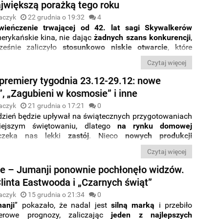
ajwiększą porażką tego roku
aczyk
22 grudnia o 19:32
4
wieńczenie trwającej od 42. lat sagi Skywalkerów
erykańskie kina, nie dając
żadnych szans konkurencji
,
ześnie zaliczyło
stosunkowo niskie otwarcie
, które
 w studiu Disney wyraźny
niedosyt
. Przy problemach
Czytaj więcej
niversal, której
musical „Koty” pogrążył się już w
 weekend
, „słabe” otwarcie filmu „
Skywalker.
premiery tygodnia 23.12-29.12: nowe
e
” jest jednak tylko małym
potknięciem
.
, „Zagubieni w kosmosie” i inne
aczyk
21 grudnia o 17:21
0
ydzień będzie upływał na świątecznych przygotowaniach
iejszym świętowaniu, dlatego
na rynku domowej
zeka nas lekki
zastój
. Nieco
nowych produkcji
y jednak na platformach
Netflix i HBO GO
, a przede
Czytaj więcej
w kinach
. Jak dokładnie wygląda
kalendarz premier
na
23 do 29 grudnia?
Przekonajcie się w nowej odsłonie
ce – Jumanji ponownie pochłonęło widzów.
we premiery tygodnia
”.
linta Eastwooda i „Czarnych świąt”
aczyk
15 grudnia o 21:34
0
anji
” pokazało, że nadal jest
silną marką
i przebiło
ierowe prognozy, zaliczając
jeden z najlepszych