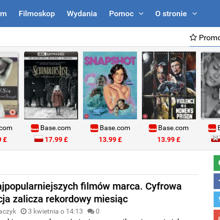
um
Filmoskop
Wydania
Pomoc
O stronie
Promo
.com
Base.com
Base.com
Base.com
B
 £
17.99 £
13.99 £
13.99 £
ajpopularniejszych filmów marca. Cyfrowa
cja zalicza rekordowy miesiąc
aczyk
3 kwietnia o 14:13
0