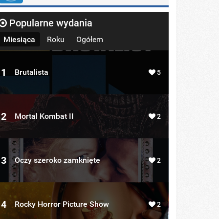
Popularne wydania
Miesiąca
Roku
Ogółem
1
Brutalista
5
2
Mortal Kombat II
2
3
Oczy szeroko zamknięte
2
4
Rocky Horror Picture Show
2