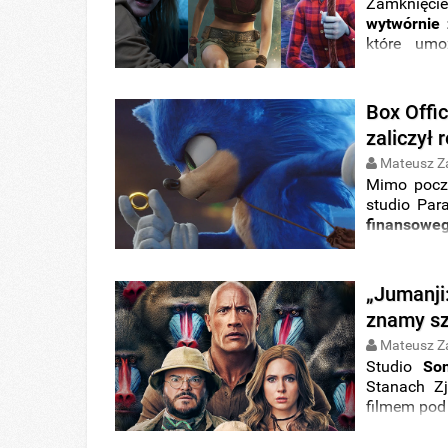
Zamknięci
wytwórnie
które umo
największy
do cyfrow
miesiącem w
Box Offi
Fandango
zaliczył
produkcji 
Mateusz Z
Mimo pocz
studio Par
finansowe
Już teraz 
które zn
niskobudż
„Jumanji
spory spad
znamy sz
Mateusz Z
Studio
Son
Stanach Z
filmem pod 
role zagral
Karen Gilla