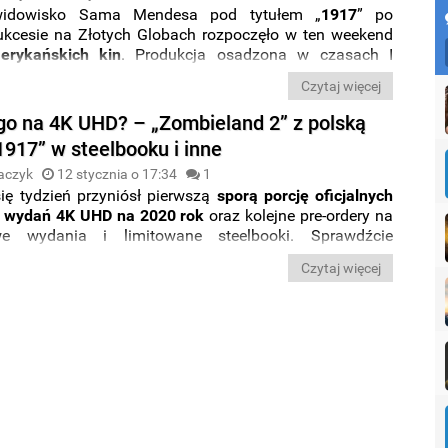
widowisko Sama Mendesa pod tytułem „
1917
” po
ukcesie na Złotych Globach rozpoczęło w ten weekend
erykańskich kin
. Produkcja osadzona w czasach I
atowej
zdetronizowała dotychczasowego lidera
, którym
Czytaj więcej
tygodni była
ostatnia część sagi Skywalkerów
. Film
eko w tyle zostawił też inne nowości z tego tygodnia,
o na 4K UHD? – „Zombieland 2” z polską
 film „
Głębia strachu
” z Kristen Stewart w roli głównej,
1917” w steelbooku i inne
nie z przewidywaniami okazał się
wielką klapą
.
aczyk
12 stycznia o 17:34
1
ię tydzień przyniósł pierwszą
sporą porcję oficjalnych
 wydań 4K UHD na 2020 rok
oraz kolejne pre-ordery na
we wydania i limitowane steelbooki. Sprawdźcie
nowości, które zebraliśmy dla Was w nowym wpisie z
Czytaj więcej
owego na 4K UHD?
”. Miłej lektury.