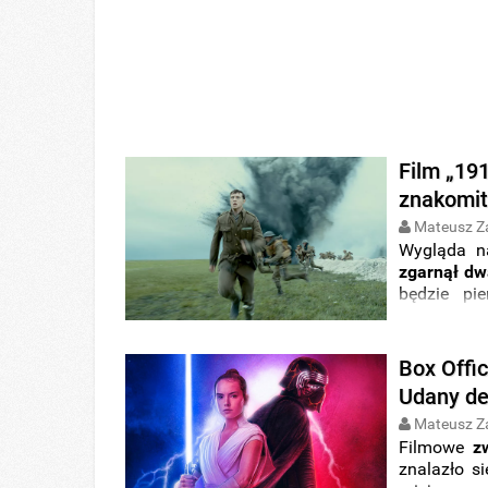
Film „191
znakomit
Mateusz Z
Wygląda n
zgarnął dw
będzie pi
finansowy
piątku
i z
przedpremi
Box Offi
Udany de
Mateusz Z
Filmowe
z
znalazło s