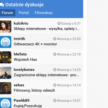
Ostatnie dyskusje
Forum
Portal
Filmoskop
kulcikriu
Dzisiaj o 0:31
Sklepy internetowe - wysyłka, opłaty itd.
Imirith
Wczoraj o 23:30
Odtwarzacz 4K + monitor
Mefisto
Wczoraj o 22:18
Wojciech Has
lovelybones
Wczoraj o 14:25
Zagraniczne sklepy internetowe - promocje
sebas
Wczoraj o 14:14
Filmowcy, którzy odeszli
Pawlik89
Wczoraj o 14:01
Kupię,Poszukuję