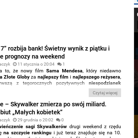
7” rozbija bank! Świetny wynik z piątku i
e prognozy na weekend
aczyk
11 stycznia o 20:04
1
a to, że nowy film
Sama
Mendesa
, który niedawno
a Złote Globy
za
najlepszy
film
i
najlepszego
reżysera
,
erwszą z tegorocznych pozytywnych
niespodzianek
ch
. Produkcja zanotowała właśnie
świetny wynik z
Czytaj więcej
mierza po
rewelacyjne otwarcie
przekraczające
erowe prognozy.
ce – Skywalker zmierza po swój miliard.
biut „Małych kobietek”
aczyk
29 grudnia o 20:02
0
wieńczenie sagi Skywalkerów
drugi weekend z rzędu
ię
na szczycie rankingu
i już teraz znajduje się na 10.