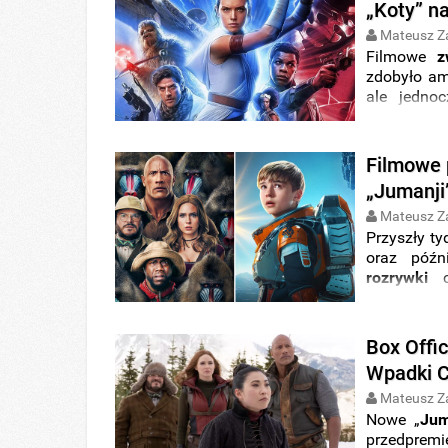
„Koty” n
Mateusz Z
Filmowe
z
zdobyło am
ale jednoc
pozostawi
wytwórni U
pierwszy
Filmowe 
Odrodzeni
„Jumanji”
Mateusz Z
Przyszły t
oraz późn
rozrywki
c
znajdziem
wszystkim
tydzień
od 
Box Offi
serii „
Filmo
Wpadki C
Mateusz Z
Nowe „
Jum
przedprem