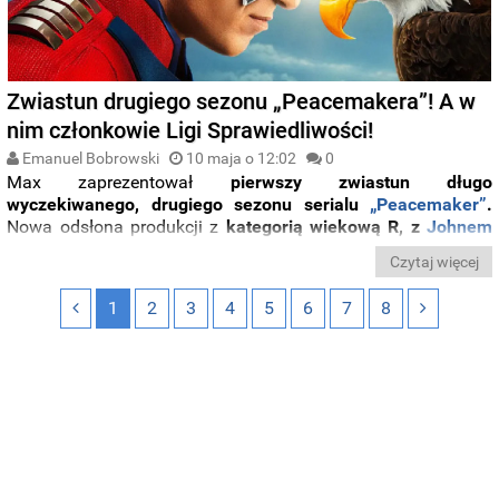
Zwiastun drugiego sezonu „Peacemakera”! A w
nim członkowie Ligi Sprawiedliwości!
Emanuel Bobrowski
10 maja o 12:02
0
Max zaprezentował
pierwszy zwiastun długo
wyczekiwanego, drugiego sezonu serialu
„
Peacemaker”
.
Nowa odsłona produkcji z
kategorią wiekową R, z
Johnem
Ceną
w roli głównej, powstała już w ramach
zrebootowanego
Czytaj więcej
uniwersum DC
,
zapoczątkowanego
przez
animowane
„
Creature
Commandos”
i
kontynuowanego
przez
1
2
3
4
5
6
7
8
nadchodzącego
„
Supermana”
w
reżyserii
Jamesa
Gunna.