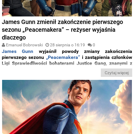
James Gunn zmienił zakończenie pierwszego
sezonu „Peacemakera” – reżyser wyjaśnia
dlaczego
Emanuel Bobrowski
28 sierpnia o 16:19
0
James Gunn
wyjaśnił powody zmiany zakończenia
pierwszego sezonu
„Peacemakera”
i zastąpienia członków
Ligi Sprawiedliwości bohaterami Justice Gang, znanymi z
„Supermana”
, w ramach
drugiego sezonu.
Zdradził także,
Czytaj więcej
dlaczego serial ten mógł powstać w specyficznym momencie
historii DCEU.