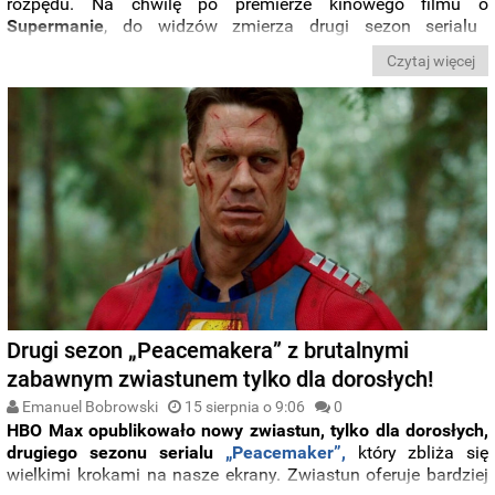
rozpędu.
Na chwilę po premierze kinowego filmu o
Supermanie
,
do widzów zmierza drugi sezon serialu
„Peacemaker”
. Mieliśmy już okazję zobaczyć pięć odcinków
Czytaj więcej
nowej serii i możemy podzielić się z Wami naszymi
wrażeniami. Czy
James
Gunn
utrzymał poziom pierwszego
sezonu? A może wniósł uwielbianą przez widzów produkcję
na
jeszcze wyższy poziom?
Drugi sezon „Peacemakera” z brutalnymi
zabawnym zwiastunem tylko dla dorosłych!
Emanuel Bobrowski
15 sierpnia o 9:06
0
HBO Max opublikowało nowy zwiastun, tylko dla dorosłych,
drugiego sezonu serialu
„Peacemaker”,
który zbliża się
wielkimi krokami na nasze ekrany. Zwiastun oferuje bardziej