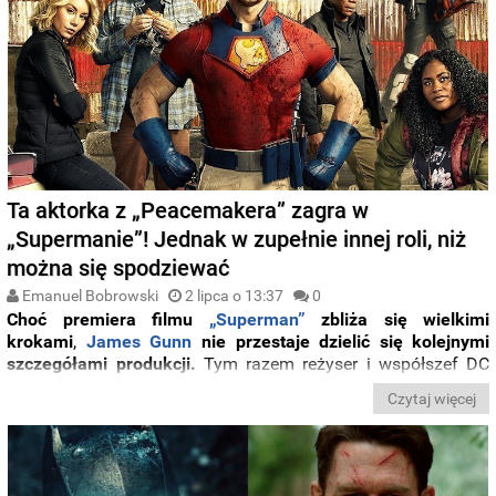
Ta aktorka z „Peacemakera” zagra w
„Supermanie”! Jednak w zupełnie innej roli, niż
można się spodziewać
Emanuel Bobrowski
2 lipca o 13:37
0
Choć premiera filmu
„Superman”
zbliża się wielkimi
krokami
,
James Gunn
nie przestaje dzielić się kolejnymi
szczegółami produkcji.
Tym razem reżyser i współszef DC
Studios potwierdził, że w filmie zobaczymy... (a właściwie
Czytaj więcej
usłyszymy)
Jennifer Holland
, prywatnie jego żonę i znaną z
roli Emilii Harcourt w
„Peacemakerze”.