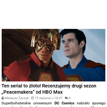
Ten serial to złoto! Recenzujemy drugi sezon
„Peacemakera” od HBO Max
Mateusz Zaczyk
15 sierpnia o 18:47
0
Superbohaterskie uniwersum
DC
Comics
nabrało sporego