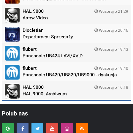
HAL 9000
Wczoraj o 21:29
Arrow Video
Diocletian
Wczoraj o 20:46
Departament Sprzedaży
flubert
Wczoraj o 19:43
Panasonic UB424 i AVI/XVID
flubert
Wczoraj o 19:40
Panasonic UB420/UB820/UB9000 - dyskusja
HAL 9000
Wczoraj o 16:18
HAL 9000: Archiwum
Polub nas