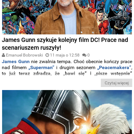
James Gunn szykuje kolejny film DC! Prace nad
scenariuszem ruszyły!
Emanuel Bobrowski
11 maja o 12:58
0
James Gunn
nie zwalnia tempa. Choć obecnie kończy prace
nad filmem
„Superman”
i drugim sezonem
„Peacemakera”
,
to już teraz zdradza, że „bawi się” i „pisze wstępnie”
scenariusz nowego, niezapowiedzianego jeszcze filmu w
Czytaj więcej
ramach DC Universe.
Informację tę ujawnił na Threads,
odpowiadając na pytanie jednego z fanów.