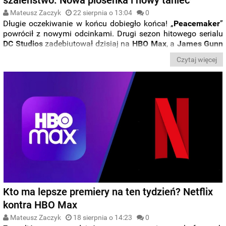
Mateusz Zaczyk
22 sierpnia o 13:04
0
Długie oczekiwanie w końcu dobiegło końca! „
Peacemaker
”
powrócił z nowymi odcinkami. Drugi sezon hitowego serialu
DC
Studios
zadebiutował dzisiaj na
HBO
Max
, a
James
Gunn
uczcił tę okazję udostępnieniem w sieci zupełnie nowej
Czytaj więcej
czołówki, w której bohaterowie serialu tańczą w rytm „
Oh
Lord
” od Foxy Shazam.
Kto ma lepsze premiery na ten tydzień? Netflix
kontra HBO Max
Mateusz Zaczyk
18 sierpnia o 14:23
0