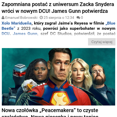
Zapomniana postać z uniwersum Zacka Snydera
wróci w nowym DCU! James Gunn potwierdza
Emanuel Bobrowski
25 sierpnia o 12:34
0
Xolo Maridueña
, który zagrał Jaime'a Reyesa w filmie
„Blue
Beetle”
z 2023 roku,
powróci jako superbohater w nowym
DCU
.
James Gunn,
szef DC Studios, potwierdził, że postać
Reyesa znajdzie swoje miejsce w odświeżonym uniwersum, a
Czytaj więcej
jego historia,
podobnie jak postać
Peacemakera
, będzie
płynnie łączyć wątki wcześniejszych produkcji z nową wizją
DC.
Nowa czołówka „Peacemakera” to czyste
szaleństwo. Nowa piosenka i nowy taniec