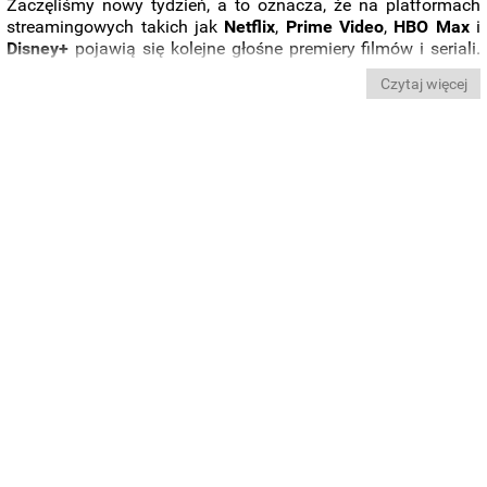
Zaczęliśmy nowy tydzień, a to oznacza, że na platformach
streamingowych takich jak
Netflix
,
Prime Video
,
HBO Max
i
Disney+
pojawią się kolejne głośne premiery filmów i seriali.
Sprawdźcie zatem,
co będzie można obejrzeć
w najbliższych
Czytaj więcej
dniach.