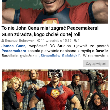
To nie John Cena miał zagrać Peacemakera!
Gunn zdradza, kogo chciał do tej roli
Emanuel Bobrowski
11 września o 15:15
1
James Gunn
, współszef DC Studios, ujawnił, że postać
Peacemakera
została pierwotnie napisana z myślą o
Dave’ie
Bautiście
, gwieździe
„
Strażników Galaktyki”
. W rozmowie z
Howardem Sternem reżyser przyznał, że zaoferował aktorowi
Czytaj więcej
rolę Christophera Smitha, znanego jako Peacemaker, jednak
Bautista
odrzucił propozycję ze względu na zbyt niskie
wynagrodzenie
w porównaniu z innymi ofertami.