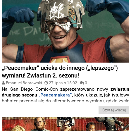
„Peacemaker” ucieka do innego („lepszego”)
wymiaru! Zwiastun 2. sezonu!
Emanuel Bobrowski
27 lipca o 15:02
0
Na San Diego Comic-Con zaprezentowano nowy
zwiastun
drugiego sezonu
„Peacemakera”
, który ukazuje, jak tytułowy
bohater przenosi się do alternatywnego wymiaru, gdzie życie
wydaje się lepsze i prostsze. Po bolesnym rozstaniu z
Czytaj więcej
Harcourt (Jennifer Holland),
Peacemaker (
John Cena
)
postanawia uciec, co prowadzi do problemów
międzywymiarowych.