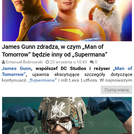
James Gunn zdradza, w czym „Man of
Tomorrow” będzie inny od „Supermana”
Emanuel Bobrowski
23 września o 10:43
0
James Gunn
, współszef DC Studios i reżyser
„Man of
Tomorrow”
,
ujawnia ekscytujące szczegóły dotyczące
kontynuacji
„Supermana”
i roli Lexa Luthora. W najnowszym
wywiadzie reżyser podkreślił,
że film będzie różnił się tonem
Czytaj więcej
od wcześniejszych przygód Clarka Kenta i że chce zgłębić
„bohaterską” stronę Luthora
, którą dotychczas nie
ukazywano w pełni.