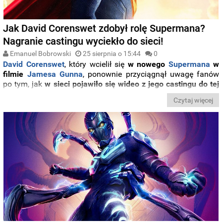
Jak David Corenswet zdobył rolę Supermana?
Nagranie castingu wyciekło do sieci!
Emanuel Bobrowski
25 sierpnia o 15:44
0
David Corenswet
, który wcielił się
w nowego
Supermana
w
filmie
Jamesa Gunna
, ponownie przyciągnął uwagę fanów
po tym, jak
w sieci pojawiło się wideo z jego castingu do tej
roli.
Czytaj więcej