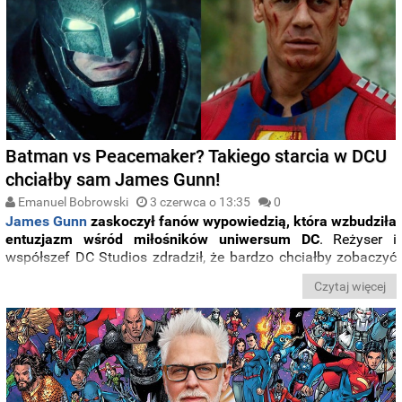
Batman vs Peacemaker? Takiego starcia w DCU
chciałby sam James Gunn!
Emanuel Bobrowski
3 czerwca o 13:35
0
James Gunn
zaskoczył fanów wypowiedzią, która wzbudziła
entuzjazm wśród miłośników uniwersum DC
. Reżyser i
współszef DC Studios zdradził, że bardzo chciałby zobaczyć
starcie
Peacemakera
z
Batmanem
w ramach DCU.
Czytaj więcej