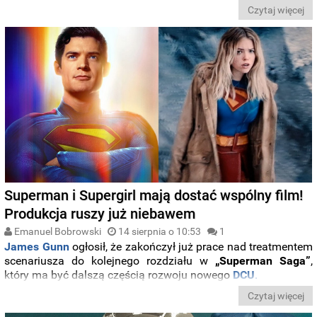
szczegółowy wgląd w nadchodzące wydarzenia,
Czytaj więcej
zapowiadając pełną akcji i brutalności fabułę.
Superman i Supergirl mają dostać wspólny film!
Produkcja ruszy już niebawem
Emanuel Bobrowski
14 sierpnia o 10:53
1
James Gunn
ogłosił, że zakończył już prace nad treatmentem
scenariusza do kolejnego rozdziału w
„Superman Saga”
,
który ma być dalszą częścią rozwoju nowego
DCU
.
Czytaj więcej