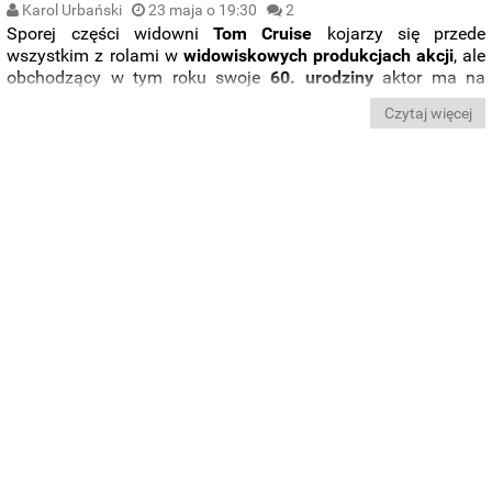
Karol Urbański
23 maja o 19:30
2
Sporej części widowni
Tom
Cruise
kojarzy się przede
wszystkim z rolami w
widowiskowych
produkcjach
akcji
, ale
obchodzący w tym roku swoje
60. urodziny
aktor ma na
swoim koncie także
wiele dramatycznych kreacji
, za które
Czytaj więcej
zgarnął między innymi
trzy nominacje do Oscara
. Które role
w jego bogatej filmografii zasługują na największe
wyróżnienie?