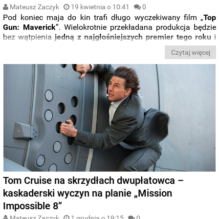
Mateusz Zaczyk
19 kwietnia o 10:41
0
Pod koniec maja do kin trafi długo wyczekiwany film „
Top
Gun: Maverick
”. Wielokrotnie przekładana produkcja będzie
bez wątpienia
jedną z najgłośniejszych premier tego roku
i
głównym faworytem do miana
najbardziej widowiskowego
Czytaj więcej
hitu tego lata
. Jak
Tom
Cruise
oraz reszta obsady
przygotowywała się do ról
wojskowych pilotów?
Kulisy ich
szkolenia odsłania
nowy materiał
wideo
.
Tom Cruise na skrzydłach dwupłatowca –
kaskaderski wyczyn na planie „Mission
Impossible 8”
Mateusz Zaczyk
1 grudnia o 19:15
0