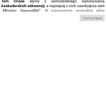
Tom Cruise
słynie z samodzielnego wykonywania
kaskaderskich sekwencji
, a najwięcej z nich zawdzięcza serii
„
Mission: Impossible
”. W najnowszym wywiadzie aktor
omówił, z jakimi trudnościami musiał mierzyć się wspólnie z
Czytaj więcej
ekipą
siódmej odsłony franczyzy
podczas kręcenia
kolejnej
niebezpiecznej sceny
. Pokazano również
nowe zakulisowe
zdjęcie z planu
.