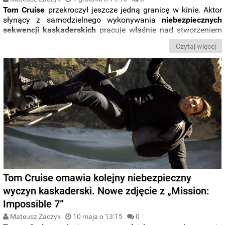
Tom Cruise
przekroczył jeszcze jedną granicę w kinie. Aktor
słynący z samodzielnego wykonywania
niebezpiecznych
sekwencji kaskaderskich
pracuje właśnie nad stworzeniem
kolejnej niezapomnianej sceny do serii „
Mission Impossible
”.
Czytaj więcej
Tym razem aktor będzie
wisiał na skrzydłach zabytkowego
dwupłatowca
.
Tom Cruise omawia kolejny niebezpieczny
wyczyn kaskaderski. Nowe zdjęcie z „Mission:
Impossible 7”
Mateusz Zaczyk
10 maja o 13:15
0