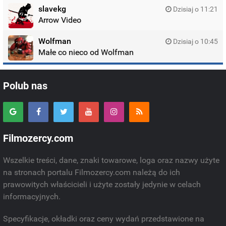
slavekg
Dzisiaj o 11:21
Arrow Video
Wolfman
Dzisiaj o 10:45
Małe co nieco od Wolfman
Polub nas
Filmozercy.com
Wszelkie treści, dane, znaki towarowe, loga oraz nazwy użyte
na stronach portalu Filmozercy.com należą do ich
prawowitych właścicieli i użyte zostały jedynie w celach
informacyjnych.
Specyfikacje, okładki oraz ceny wydań przedstawione na