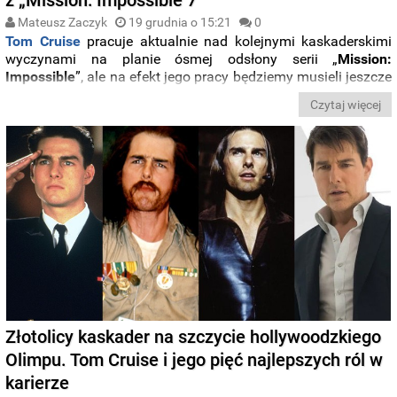
Mateusz Zaczyk
19 grudnia o 15:21
0
Tom Cruise
pracuje aktualnie nad kolejnymi kaskaderskimi
wyczynami na planie ósmej odsłony serii „
Mission:
Impossible
”, ale na efekt jego pracy będziemy musieli jeszcze
trochę poczekać. Tymczasem już latem przyszłego roku na
Czytaj więcej
ekranach kin zobaczymy jak
Cruise
wcielający się w
Ethana
Hunta
skacze z klifu na
pędzącym motocyklu
. Oto kulisy
kręcenia
jednego z największych wyczynów kaskaderskich
w historii kina
.
Złotolicy kaskader na szczycie hollywoodzkiego
Olimpu. Tom Cruise i jego pięć najlepszych ról w
karierze