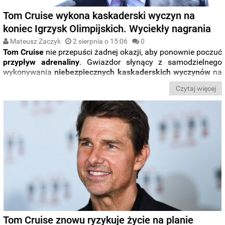
Tom Cruise wykona kaskaderski wyczyn na
koniec Igrzysk Olimpijskich. Wyciekły nagrania
Mateusz Zaczyk
2 sierpnia o 15:06
0
Tom Cruise
nie przepuści żadnej okazji, aby ponownie poczuć
przypływ
adrenaliny
. Gwiazdor słynący z samodzielnego
wykonywania
niebezpiecznych kaskaderskich wyczynów
na
potrzeby swoich filmów zaangażował się w uroczystości
Czytaj więcej
związane z zakończeniem
Igrzysk w Paryżu
i przekazaniem
flagi do
Los Angeles
, gdzie w 2028 roku odbędą się kolejne
Igrzyska.
Tom Cruise znowu ryzykuje życie na planie