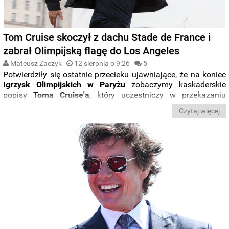
Tom Cruise skoczył z dachu Stade de France i
zabrał Olimpijską flagę do Los Angeles
Mateusz Zaczyk
12 sierpnia o 9:26
5
Potwierdziły się ostatnie przecieku ujawniające, że na koniec
Igrzysk Olimpijskich w Paryżu
zobaczymy kaskaderskie
popisy
Toma Cruise'a
, który uczestniczy w przekazaniu
olimpijskiej flagi do
Los
Angeles
, gdzie odbędą się następne
Czytaj więcej
Igrzyska. Całe wydarzenie możecie zobaczyć w materiale
poniżej.