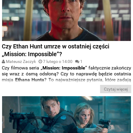
Czy Ethan Hunt umrze w ostatniej części
„Mission: Impossible”?
Mateusz Zaczyk
7 lutego o 14:00
1
Czy filmowa seria „
Mission: Impossible
” faktycznie zakończy
się wraz z ósmą odsłoną? Czy to naprawdę będzie ostatnia
misja
Ethana
Hunta
? To najważniejsze pytania, które zadają
sobie fani, a
Tom
Cruise
i reżyser
Christopher
McQuarrie
Czytaj więcej
pozostają małomówni, jeśli chodzi o to, czy najnowsza część
oznacza finał serii — czy może
ostatni występ Cruise'a
jako
kultowego superszpiega.