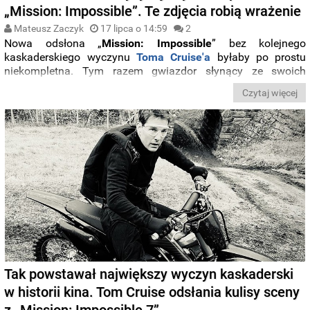
„Mission: Impossible”. Te zdjęcia robią wrażenie
Mateusz Zaczyk
17 lipca o 14:59
2
Nowa odsłona „
Mission: Impossible
” bez kolejnego
kaskaderskiego wyczynu
Toma Cruise'a
byłaby po prostu
niekompletna. Tym razem gwiazdor słynący ze swoich
niewiarygodnych
wyczynów i ryzykowania życia
na potrzeby
Czytaj więcej
kręcenia widowiskowych scen akcji wzniósł się na jeszcze
wyższy pułap. Zobaczcie, jak
Cruise
zwisa z lecącego
dwupłatowca
.
Tak powstawał największy wyczyn kaskaderski
w historii kina. Tom Cruise odsłania kulisy sceny
z „Mission: Impossible 7”