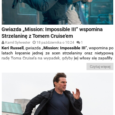
Gwiazda „Mission: Impossible III” wspomina
Strzelaninę z Tomem Cruise'em
Kamil Sylwester
18 października o 10:24
1
Keri Russell
, gwiazda „
Mission: Impossible III
”, wspomina po
latach kręcenie jednej ze scen strzelaniny oraz nietypową
radę Toma Cruise’a na wypadek, gdyby
jej włosy się zapaliły
.
Reżyserem trzeciej części popularnej serii jest
J.J. Abrams
, a
Czytaj więcej
film zadebiutował w 2006 roku.