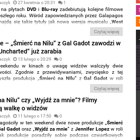
aczyk
27 kwietnia o 20:31
1
 na płytach
DVD
i
Blu-ray
zadebiutują kolejne filmowe
eszłego roku. Wśród zapowiedzianych przez Galapagos
najdą się takie tytuły jak nowa wersja musicalu „
West
”, romantyczna komedia „
Wyjdź za mnie
” z
Jennifer
Czytaj więcej
 nagrodzony Oscarem film „
Belfast
”.
ce – „Śmierć na Nilu” z Gal Gadot zawodzi w
Uncharted” już zarabia
aczyk
13 lutego o 20:29
0
eekendu w kinach o uwagę widzów walczyły dwie
wości. Zgodnie z przewidywaniami, zwycięsko z tej
yszła produkcja „
Śmierć na Nilu
” z
Gal Gadot
w roli
tóra pokonała komedię romantyczną „
Wyjdź
za mnie
” z
Czytaj więcej
Lopez
. Swoje pierwsze kroki w kinach postawiła też
gry „
Uncharted
” z
Tomem
Hollandem
, a tymczasem
na Nilu” czy „Wyjdź za mnie”? Filmy
r-Man
jest już o włos przed pobiciem „
Avatara
”.
ą walkę o widzów
aczyk
11 lutego o 17:50
0
agościły w ten weekend dwie nowe produkcje „
Śmierć
Gal Gadot
oraz „
Wyjdź
za mnie
” z
Jennifer Lopez
w roli
ak produkcje poradziły sobie podczas czwartkowych