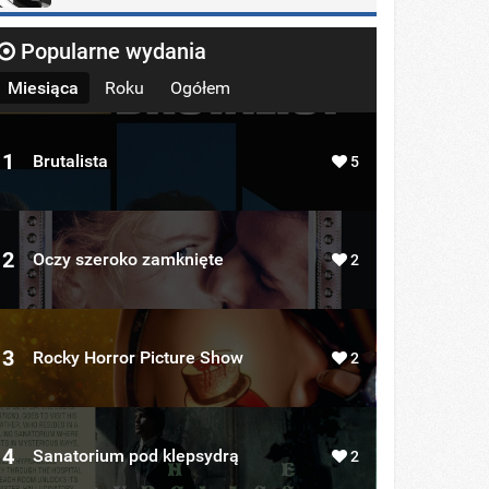
Popularne wydania
Miesiąca
Roku
Ogółem
1
Brutalista
5
2
Oczy szeroko zamknięte
2
3
Rocky Horror Picture Show
2
4
Sanatorium pod klepsydrą
2