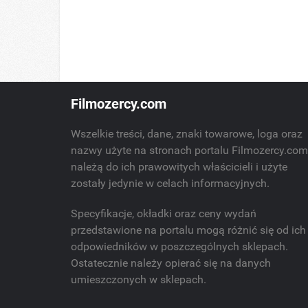
Filmozercy.com
Wszelkie treści, dane, znaki towarowe, loga oraz
nazwy użyte na stronach portalu Filmozercy.co
należą do ich prawowitych właścicieli i użyte
zostały jedynie w celach informacyjnych.
Specyfikacje, okładki oraz ceny wydań
przedstawione na portalu mogą różnić się od ich
odpowiedników w poszczególnych sklepach.
Ostatecznie należy opierać się na danych
umieszczonych w sklepach.