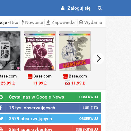
Zaloguj się
cje -15%
Nowości
Zapowiedzi
Wydania
ase.com
Base.com
Base.com
Base.com
25.99 £
11.99 £
11.99 £
18.99 £
Czytaj nas w Google News
OBSERWUJ
15 tys. obserwujących
LUBIĘ TO
3579 obserwujących
OBSERWUJ
3554 subskrybentów
SUBSKRYBUJ