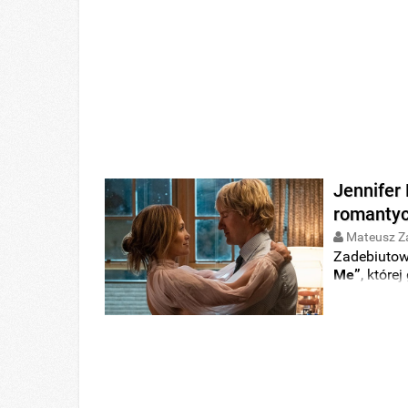
Jennifer
romantyc
Mateusz Z
Zadebiutow
Me”
, które