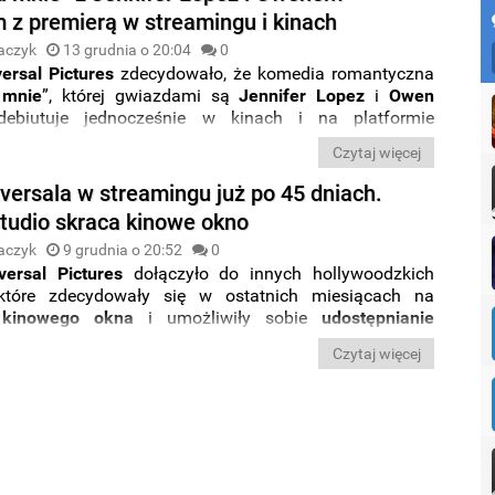
ą się za sprawą dystrybutora
Galapagos
.
 z premierą w streamingu i kinach
aczyk
13 grudnia o 20:04
0
versal
Pictures
zdecydowało, że komedia romantyczna
 mnie
”, której gwiazdami są
Jennifer Lopez
i
Owen
debiutuje jednocześnie w kinach i na platformie
owej
Peacock
.
Czytaj więcej
iversala w streamingu już po 45 dniach.
studio skraca kinowe okno
aczyk
9 grudnia o 20:52
0
versal
Pictures
dołączyło do innych hollywoodzkich
 które zdecydowały się w ostatnich miesiącach na
 kinowego okna
i umożliwiły sobie
udostępnianie
remier w streamingu
już po
45 dniach od premiery na
Czytaj więcej
anie
. To kolejny krok w tworzeniu
nowej
rzeczywistości
ej
branży
, której wprowadzanie zostało drastycznie
one przez
pandemię koronawirusa
.