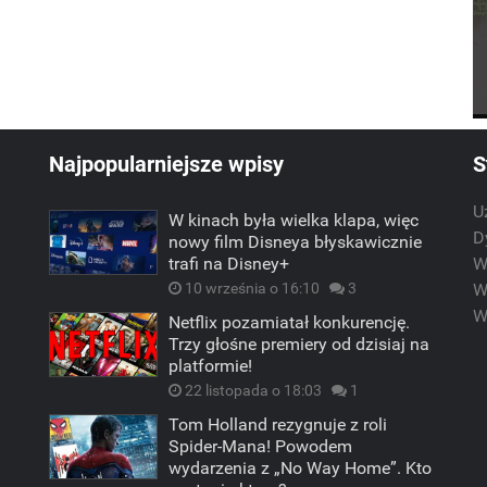
Najpopularniejsze wpisy
S
U
W kinach była wielka klapa, więc
m
D
nowy film Disneya błyskawicznie
trafi na Disney+
W
10 września o 16:10
3
W
W
Netflix pozamiatał konkurencję.
Trzy głośne premiery od dzisiaj na
platformie!
22 listopada o 18:03
1
Tom Holland rezygnuje z roli
Spider-Mana! Powodem
wydarzenia z „No Way Home”. Kto