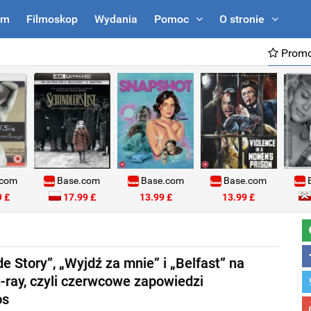
um
Filmoskop
Wydania
Pomoc
O stronie
Promo
.com
Base.com
Base.com
Base.com
B
 £
17.99 £
13.99 £
13.99 £
e Story”, „Wyjdź za mnie” i „Belfast” na
u-ray, czyli czerwcowe zapowiedzi
os