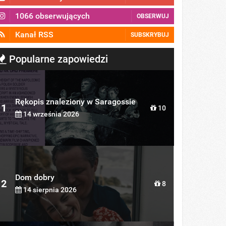
1066 obserwujących
OBSERWUJ
Kanał RSS
SUBSKRYBUJ
Popularne zapowiedzi
Rękopis znaleziony w Saragossie
1
10
14 września 2026
Dom dobry
2
8
14 sierpnia 2026