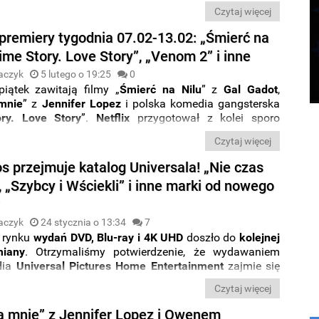
le zarobią przez cały weekend?
Czytaj więcej
premiery tygodnia 07.02-13.02: „Śmierć na
rime Story. Love Story”, „Venom 2” i inne
aczyk
5 lutego o 19:25
0
iątek zawitają filmy „
Śmierć na Nilu
” z
Gal
Gadot
,
mnie
” z
Jennifer
Lopez
i polska komedia gangsterska
ry. Love Story
”.
Netflix
przygotował z kolei sporo
 w klimacie
Walentynek
, a na
HBO
GO
trafi horror
Czytaj więcej
” od
Jamesa Wana
. Premier nie zabraknie też na
Apple
e
Video
.
Jak dokładnie wygląda
kalendarz premier
na
s przejmuje katalog Universala! „Nie czas
d 7 do 13 lutego
? Sprawdźcie,
co obejrzeć
na
 „Szybcy i Wściekli” i inne marki od nowego
h streamingowych i w kinach
w nowej odsłonie serii
y
remiery tygodnia
”.
aczyk
24 stycznia o 13:34
7
 rynku
wydań DVD, Blu-ray i 4K UHD
doszło do
kolejnej
miany
. Otrzymaliśmy potwierdzenie, że wydawaniem
dia
Universal Pictures Home Entertainment
zajmie się
owy dystrybutor. Produkcje spod szyldu
Universala
Czytaj więcej
ie czas umierać
”, „
Dom
Gucci
”, „
Rodzina Addamsów 2
”,
n
”, „
Belfast
”, „
Ostatniej nocy w Soho
”, czy „
Wyjdź za
a mnie” z Jennifer Lopez i Owenem