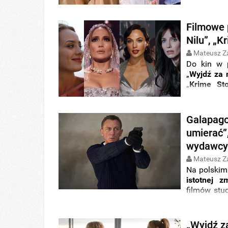
pokazów i i
Filmowe 
Nilu”, „K
Mateusz Z
Do kin w p
„
Wyjdź
za
„
Krime Sto
produkcji
„
Wcielenie
TV+
i
Prim
Galapago
tydzień
o
umierać”,
platformac
wydawc
„
Filmowe p
Mateusz Z
Na polskim
istotnej z
filmów stu
w
Polsce
n
takie jak „
N
„
Candyma
„Wyjdź z