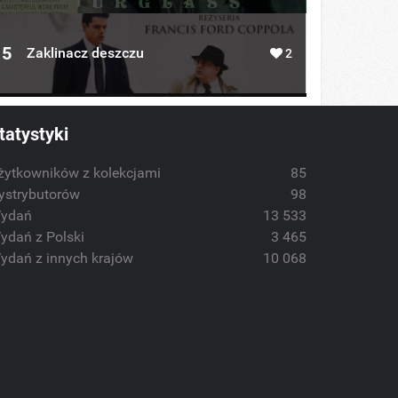
5
Zaklinacz deszczu
2
tatystyki
żytkowników z kolekcjami
85
ystrybutorów
98
ydań
13 533
ydań z Polski
3 465
ydań z innych krajów
10 068