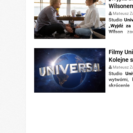
mnie
” ukaż
Wilsonem
Mateusz Z
Studio
Uni
„
Wyjdź za
Wilson
za
streaming
Filmy Un
Kolejne 
Mateusz Z
Studio
Uni
wytwórni,
skrócenie
kinowych p
dużym ekr
dla
filmow
przyspiesz