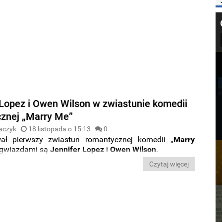
 Lopez i Owen Wilson w zwiastunie komedii
znej „Marry Me”
aczyk
18 listopada o 15:13
0
ał pierwszy zwiastun romantycznej komedii „
Marry
j gwiazdami są
Jennifer Lopez
i
Owen Wilson
.
Czytaj więcej