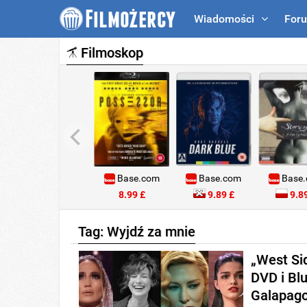
Wiadomości
For
Filmoskop
Base.com
Base.com
Base
8.99 £
9.89 £
9.89
Tag: Wyjdź za mnie
„West Sid
DVD i Bl
Galapag