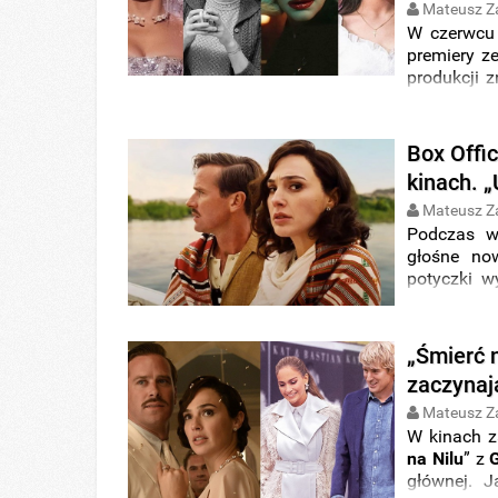
Mateusz Z
W czerwcu
premiery z
produkcji z
Side Story
Lopez
oraz
Box Offi
kinach. „
Mateusz Z
Podczas w
głośne no
potyczki w
głównej, k
Jennifer 
adaptacja 
„Śmierć 
jego
Spide
zaczynaj
Mateusz Z
W kinach z
na Nilu
” z
głównej. J