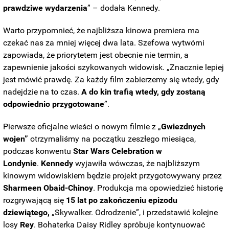
prawdziwe wydarzenia
” – dodała Kennedy.
Warto przypomnieć, że najbliższa kinowa premiera ma
czekać nas za mniej więcej dwa lata. Szefowa wytwórni
zapowiada, że priorytetem jest obecnie nie termin, a
zapewnienie jakości szykowanych widowisk. „Znacznie lepiej
jest mówić prawdę. Za każdy film zabierzemy się wtedy, gdy
nadejdzie na to czas.
A do kin trafią wtedy, gdy zostaną
odpowiednio przygotowane
”.
Pierwsze oficjalne wieści o nowym filmie z „
Gwiezdnych
wojen”
otrzymaliśmy na początku zeszłego miesiąca,
podczas konwentu
Star Wars Celebration w
Londynie
.
Kennedy
wyjawiła wówczas, że najbliższym
kinowym widowiskiem będzie projekt przygotowywany przez
Sharmeen Obaid-Chinoy
. Produkcja ma opowiedzieć historię
rozgrywającą się
15 lat po zakończeniu epizodu
dziewiątego,
„Skywalker. Odrodzenie”, i przedstawić kolejne
losy
Rey
. Bohaterka Daisy Ridley spróbuje kontynuować