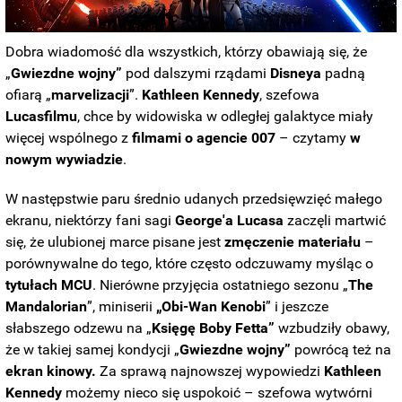
Dobra wiadomość dla wszystkich, którzy obawiają się, że
„
Gwiezdne wojny”
pod dalszymi rządami
Disneya
padną
ofiarą „
marvelizacji
”.
Kathleen Kennedy
, szefowa
Lucasfilmu
, chce by widowiska w odległej galaktyce miały
więcej wspólnego z
filmami o agencie 007
– czytamy
w
nowym wywiadzie
.
W następstwie paru średnio udanych przedsięwzięć małego
ekranu, niektórzy fani sagi
George'a Lucasa
zaczęli martwić
się, że ulubionej marce pisane jest
zmęczenie materiału
–
porównywalne do tego, które często odczuwamy myśląc o
tytułach
MCU
. Nierówne przyjęcia ostatniego sezonu „
The
Mandalorian
”, miniserii
„Obi-Wan Kenobi
” i jeszcze
słabszego odzewu na „
Księgę Boby Fetta”
wzbudziły obawy,
że w takiej samej kondycji „
Gwiezdne wojny”
powrócą też na
ekran kinowy.
Za sprawą najnowszej wypowiedzi
Kathleen
Kennedy
możemy nieco się uspokoić – szefowa wytwórni