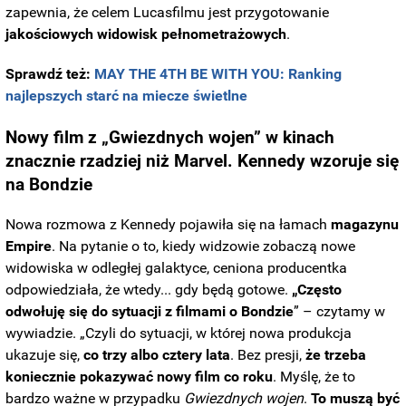
zapewnia, że celem Lucasfilmu jest przygotowanie
jakościowych widowisk pełnometrażowych
.
Sprawdź też:
MAY THE 4TH BE WITH YOU: Ranking
najlepszych starć na miecze świetlne
Nowy film z „Gwiezdnych wojen” w kinach
znacznie rzadziej niż Marvel. Kennedy wzoruje się
na Bondzie
Nowa rozmowa z Kennedy pojawiła się na łamach
magazynu
Empire
. Na pytanie o to, kiedy widzowie zobaczą nowe
widowiska w odległej galaktyce, ceniona producentka
odpowiedziała, że wtedy... gdy będą gotowe.
„Często
odwołuję się do sytuacji z filmami o Bondzie
” – czytamy w
wywiadzie. „Czyli do sytuacji, w której nowa produkcja
ukazuje się,
co trzy albo cztery lata
. Bez presji,
że trzeba
koniecznie pokazywać nowy film co roku
. Myślę, że to
bardzo ważne w przypadku
Gwiezdnych wojen
.
To muszą być