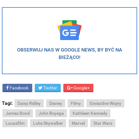
OBSERWUJ NAS W GOOGLE NEWS, BY BYĆ NA
BIEŻĄCO!
Facebook
Twitter
Google+
Tagi:
Daisy Ridley
Disney
Filmy
Gwiezdne Wojny
James Bond
John Boyega
Kathleen Kennedy
Lucasfilm
Luke Skywalker
Marvel
Star Wars