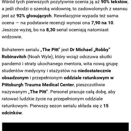
Wśród tych pierwszych pozytywnie ocenia ją aż
90% tekstów
,
a jeśli chodzi o szeroką widownię, to zadowolonych z seansu
jest aż
92% głosujących
. Rewelacyjnie wypada też sama
ocena — na podstawie recenzji wynosi ona
7,90 na 10
.
Jeszcze wyżej, bo na
8,30
serial oceniają natomiast
widzowie.
Bohaterem serialu „
The Pitt
” jest
Dr Michael „Robby”
Robinavitch
(Noah Wyle), który wciąż odczuwa skutki
pandemii i straty ukochanego mentora, wita nową grupę
studentów medycyny i stażystów na
niedostatecznie
obsadzonym
i przepełnionym
oddziale ratunkowym w
Pittsburgh
Trauma
Medical
Center
, pieszczotliwie
nazywanym „
The Pitt
”. Personel pracuje całą dobę, aby
ratować ludzkie życie na przepełnionym oddziale
ratunkowym. Pierwszy sezon serialu składa się z
15
odcinków
.