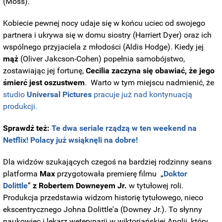
(Moss).
Kobiecie pewnej nocy udaje się w końcu uciec od swojego
partnera i ukrywa się w domu siostry (Harriert Dyer) oraz ich
wspólnego przyjaciela z młodości (Aldis Hodge). Kiedy jej
mąż
(Oliver Jakcson-Cohen) popełnia samobójstwo,
zostawiając jej fortunę,
Cecilia zaczyna się obawiać, że jego
śmierć jest oszustwem
. Warto w tym miejscu nadmienić, że
studio
Universal Pictures
pracuje już nad kontynuacją
produkcji.
Sprawdź też:
Te dwa seriale rządzą w ten weekend na
Netflix! Polacy już wsiąknęli na dobre!
Dla widzów szukających czegoś na bardziej rodzinny seans
platforma
Max
przygotowała premierę filmu „
Doktor
Dolittle
”
z Robertem Downeyem Jr.
w tytułowej roli.
Produkcja przedstawia widzom historię tytułowego, nieco
ekscentrycznego Johna Dolittle'a (Downey Jr.). To słynny
naukowiec i lekarz weterynarii w wiktoriańskiej Anglii, który