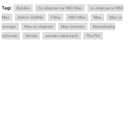
Tagi:
Babilon
Co obejrzeć na HBO Max
co obejrzeć w HBO
Max
Doktor Dolittle
Filmy
HBO Max
Max
Max co
nowego
Max co obejrzeć
Max nowości
Niewidzialny
człowiek
Seriale
seriale o lekarzach
The Pitt