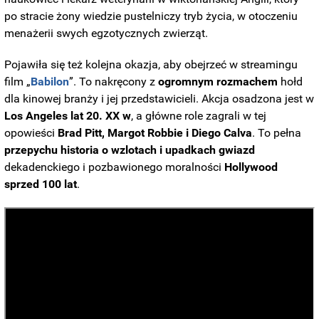
po stracie żony wiedzie pustelniczy tryb życia, w otoczeniu
menażerii swych egzotycznych zwierząt.
Pojawiła się też kolejna okazja, aby obejrzeć w streamingu
film „
Babilon
”. To nakręcony z
ogromnym rozmachem
hołd
dla kinowej branży i jej przedstawicieli. Akcja osadzona jest w
Los Angeles lat 20. XX w
, a główne role zagrali w tej
opowieści
Brad Pitt, Margot Robbie i Diego Calva
. To pełna
przepychu historia o wzlotach i upadkach gwiazd
dekadenckiego i pozbawionego moralności
Hollywood
sprzed 100 lat
.