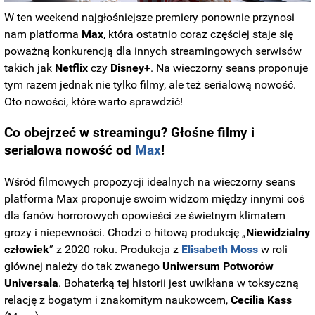
W ten weekend najgłośniejsze premiery ponownie przynosi
nam platforma
Max
, która ostatnio coraz częściej staje się
poważną konkurencją dla innych streamingowych serwisów
takich jak
Netflix
czy
Disney+
. Na wieczorny seans proponuje
tym razem jednak nie tylko filmy, ale też serialową nowość.
Oto nowości, które warto sprawdzić!
Co obejrzeć w streamingu? Głośne filmy i
serialowa nowość od
Max
!
Wśród filmowych propozycji idealnych na wieczorny seans
platforma Max proponuje swoim widzom między innymi coś
dla fanów horrorowych opowieści ze świetnym klimatem
grozy i niepewności. Chodzi o hitową produkcję „
Niewidzialny
człowiek
” z 2020 roku. Produkcja z
Elisabeth Moss
w roli
głównej należy do tak zwanego
Uniwersum Potworów
Universala
. Bohaterką tej historii jest uwikłana w toksyczną
relację z bogatym i znakomitym naukowcem,
Cecilia
Kass