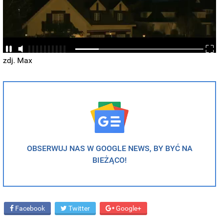
zdj. Max
OBSERWUJ NAS W GOOGLE NEWS, BY BYĆ NA
BIEŻĄCO!
Facebook
Twitter
Google+