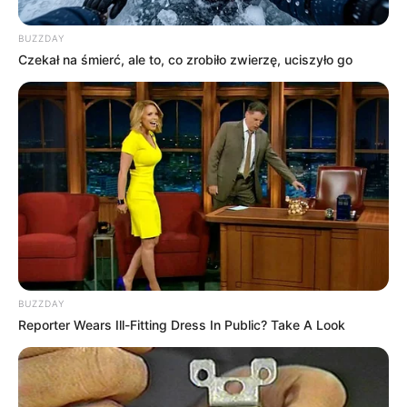
BUZZDAY
Facebook
Twitter
Google+
Czekał na śmierć, ale to, co zrobiło zwierzę, uciszyło go
Tagi:
Disney Plus
Disney+ serial
Loki
Loki sezon 2
Marvel
Seriale
Tom Hiddleston
BUZZDAY
Reporter Wears Ill-Fitting Dress In Public? Take A Look