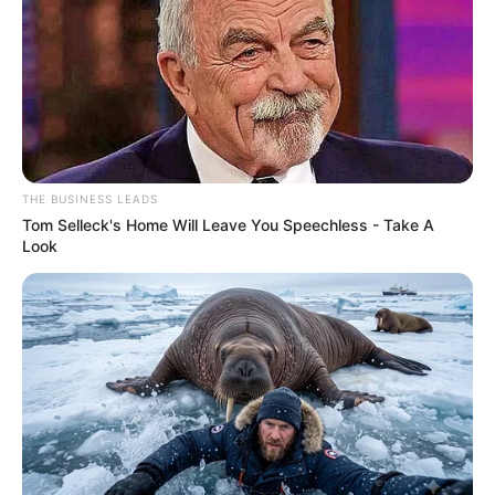
THE BUSINESS LEADS
zdj. Marvel
Tom Selleck's Home Will Leave You Speechless - Take A
Look
OBSERWUJ NAS W GOOGLE NEWS, BY BYĆ NA
BIEŻĄCO!