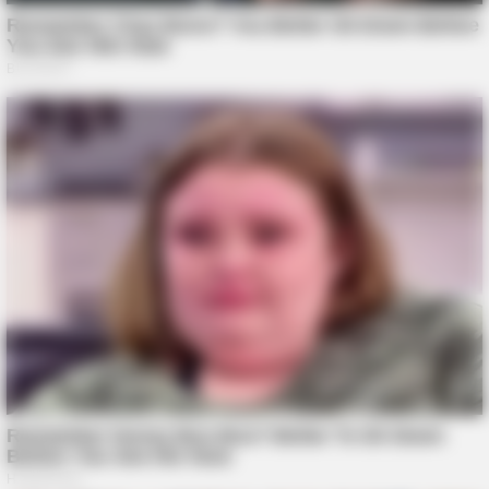
FRIDAY PLANS
CVS Hides This $1 Generic Viagra - Here's The Aisle It's
Really In.