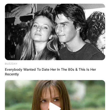
To będzie krótki powrót „Lokiego”.
Czas trwania odcinków rozczaruje
fanów Marvela
Mateusz Zaczyk
17 września 2023
Aktualności
BUZZDAY
Everybody Wanted To Date Her In The 80s & This Is Her
Recently