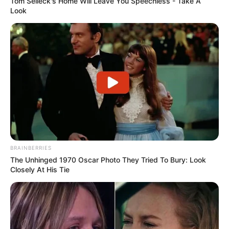
Tom Selleck's Home Will Leave You Speechless - Take A
Look
BRAINBERRIES
The Unhinged 1970 Oscar Photo They Tried To Bury: Look
Closely At His Tie