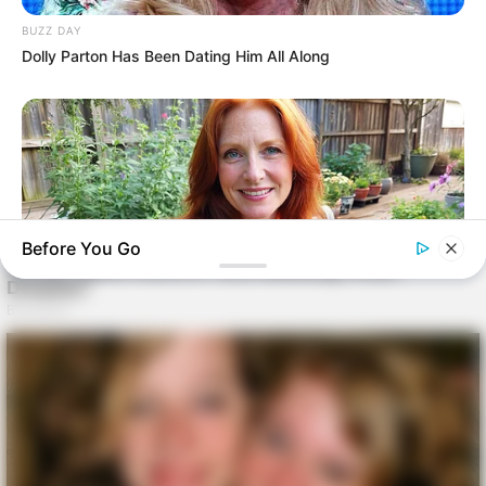
BUZZ DAY
Dolly Parton Has Been Dating Him All Along
Before You Go
MEDVI
This New Will Give You An Erection After +45
BUZZDAY
Young Woman Signals On Plane – Watch Flight Attendant's
Reaction