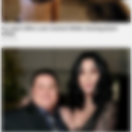
NEUROMIND PRO
Japan's Greatest Doctors Say Memory Loss Isn't Age: Just
Stop Drinking These 3 Beverages
BUZZDAY
Zmysłowy taniec który przyciąga spojrzenia wszystkich