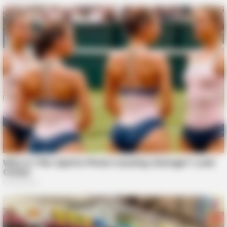
BUZZDAY
What This Snake Does—Experts Say You Can't Unsee It
BUZZDAY
He Was Just A Step Away From Death: Makes You Cry And