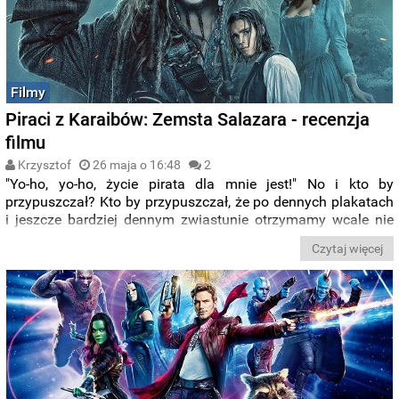
Filmy
Piraci z Karaibów: Zemsta Salazara - recenzja
filmu
Krzysztof
26 maja o 16:48
2
"Yo-ho, yo-ho, życie pirata dla mnie jest!" No i kto by
przypuszczał? Kto by przypuszczał, że po dennych plakatach
i jeszcze bardziej dennym zwiastunie otrzymamy wcale nie
taki denny film? Recenzujemy dla Was
Piratów z Karaibów:
Czytaj więcej
Zemstę Salazara
(ale nie Slytherina).