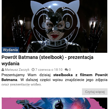
Wydania
Powrót Batmana (steelbook) - prezentacja
wydania
Mateusz Zaczyk
7 czerwca o 18:10
0
Prezentujemy Wam dzisiaj
steelbooka z filmem Powrót
Batmana
. W dalszej części wpisu znajdziecie jego zdjęcia
oraz prezentację wideo.
Czytaj więcej