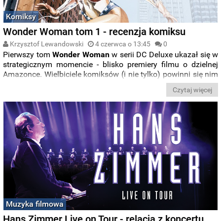
Komiksy
Wonder Woman tom 1 - recenzja komiksu
Krzysztof Lewandowski
4 czerwca o 13:45
0
Pierwszy tom
Wonder Woman
w serii DC Deluxe ukazał się w
strategicznym momencie - blisko premiery filmu o dzielnej
Amazonce. Wielbiciele komiksów (i nie tylko) powinni się nim
zainteresować szczególnie ze względu na zachwycający
Czytaj więcej
scenariusz Grega Rucki.
Muzyka filmowa
Hans Zimmer Live on Tour - relacja z koncertu