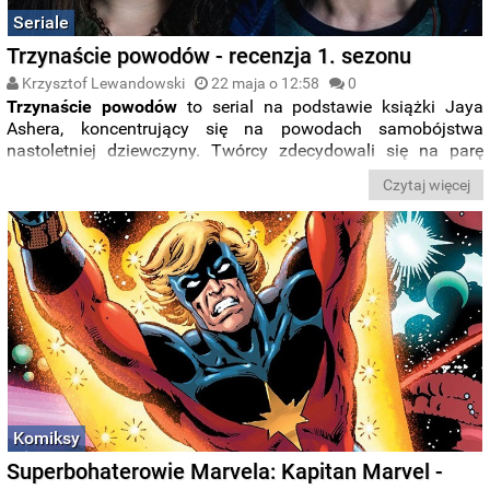
Seriale
Trzynaście powodów - recenzja 1. sezonu
Krzysztof Lewandowski
22 maja o 12:58
0
Trzynaście powodów
to serial na podstawie książki Jaya
Ashera, koncentrujący się na powodach samobójstwa
nastoletniej dziewczyny. Twórcy zdecydowali się na parę
zmian oraz wyjście poza pierwowzór w zapowiedzianym już
Czytaj więcej
drugim sezonie.
Komiksy
Superbohaterowie Marvela: Kapitan Marvel -