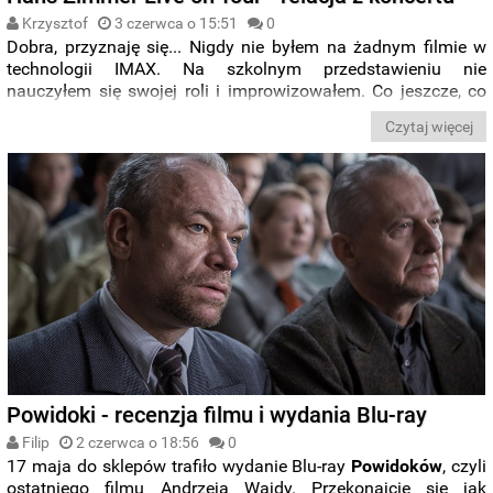
Krzysztof
3 czerwca o 15:51
0
Dobra, przyznaję się... Nigdy nie byłem na żadnym filmie w
technologii IMAX. Na szkolnym przedstawieniu nie
nauczyłem się swojej roli i improwizowałem. Co jeszcze, co
jeszcze, hm... O, jestem ogromnym fanem talentu
Czytaj więcej
komediowego Kevina Jamesa oraz uważam, że pierwszy
Zmierzch był dobrym filmem. Tyle wstydu, a to i tak nie zbliża
się nawet na krok do wstydu, jaki czuję w związku z moim
wieloletnim lekceważeniem osoby Hansa Zimmera. Teraz,
gdy po raz pierwszy w swym życiu zawitałem na jego koncert,
już wiem, w jakim ogromnym byłem błędzie.
Powidoki - recenzja filmu i wydania Blu-ray
Filip
2 czerwca o 18:56
0
17 maja do sklepów trafiło wydanie Blu-ray
Powidoków
, czyli
ostatniego filmu Andrzeja Wajdy. Przekonajcie się jak