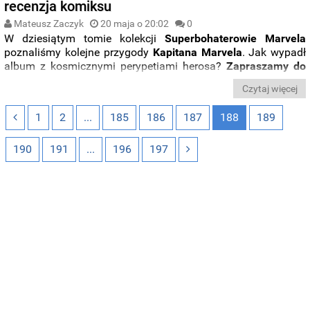
recenzja komiksu
Mateusz Zaczyk
20 maja o 20:02
0
W dziesiątym tomie kolekcji
Superbohaterowie Marvela
poznaliśmy kolejne przygody
Kapitana Marvela
. Jak wypadł
album z kosmicznymi perypetiami herosa?
Zapraszamy do
lektury recenzji
.
Czytaj więcej
1
2
...
185
186
187
188
189
190
191
...
196
197