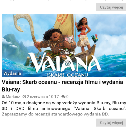
superprzeboju, a na ekrany polskich kin 19.05.2017 roku
Czytaj więcej
weszła kolejna produkcja z młodą aktorką, thriller „Krąg”.
Muzykę do niego skomponował Danny Elfman, ścieżka
dźwiękowa zaś trafiła na półki sklepowe 2.06.2017 roku.
Poniżej jej recenzja.
Wydania
Vaiana: Skarb oceanu - recenzja filmu i wydania
Blu-ray
Mariusz
2 czerwca o 10:17
0
Od 10 maja dostępne są w sprzedaży wydania Blu-ray, Blu-ray
3D i DVD filmu animowanego "Vaiana: Skarb oceanu".
Zapraszamy do recenzji standardowego wydania BD.
Czytaj więcej