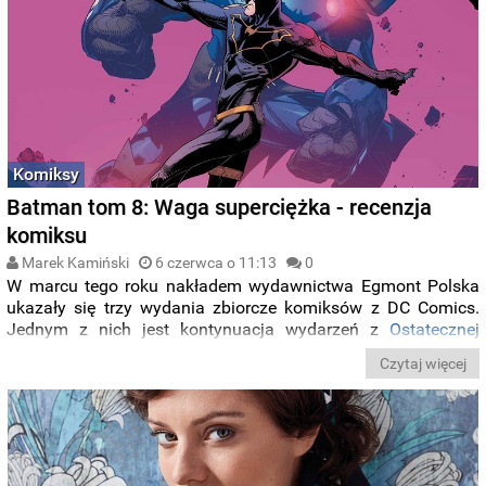
Komiksy
Batman tom 8: Waga superciężka - recenzja
komiksu
Marek Kamiński
6 czerwca o 11:13
0
W marcu tego roku nakładem wydawnictwa Egmont Polska
ukazały się trzy wydania zbiorcze komiksów z DC Comics.
Jednym z nich jest kontynuacja wydarzeń z
Ostatecznej
rozgrywki
, czyli siódmego tomu serii
Batman
. Nowa część
Czytaj więcej
wprowadza interesujące zmiany w status quo Mrocznego
Rycerza. Panie i Panowie, przed Państwem: Waga
superciężka. Zapraszam do lektury recenzji.