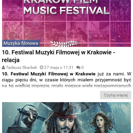
Muzyka filmowa
10. Festiwal Muzyki Filmowej w Krakowie -
relacja
Tadeusz Skarbek
27 maja o 11:31
0
10. Festiwal Muzyki Filmowej w Krakowie
już za nami. W
ciągu pięciu dni, w czasie których miałem przyjemność być
na tej wielkiej imprezie, miało miejsce wiele niezapomnianych
koncertów, wydarzeń towarzyszących, licznych spotkań z
Czytaj więcej
największymi gwiazdami tego gatunku muzycznego oraz
rozmów z innymi fanami, nierzadko trwających do późnych
godzin nocnych. Zapraszam więc Was do zapoznania się z
relacją z jubileuszowego FMF-u.