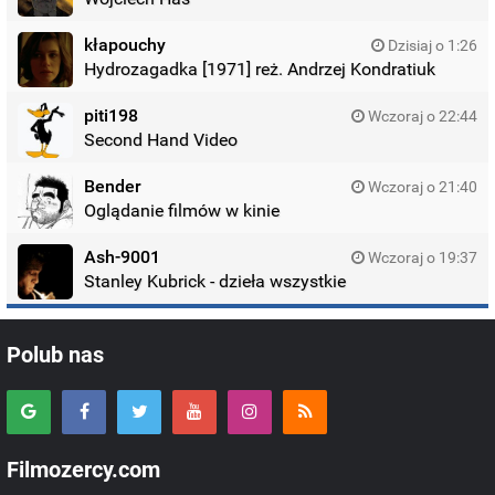
kłapouchy
Dzisiaj o 1:26
Hydrozagadka [1971] reż. Andrzej Kondratiuk
piti198
Wczoraj o 22:44
Second Hand Video
Bender
Wczoraj o 21:40
Oglądanie filmów w kinie
Ash-9001
Wczoraj o 19:37
Stanley Kubrick - dzieła wszystkie
Polub nas
Filmozercy.com