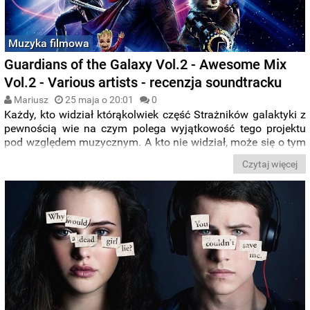
Muzyka filmowa
Guardians of the Galaxy Vol.2 - Awesome Mix
Vol.2 - Various artists - recenzja soundtracku
Mariusz
25 maja o 20:01
0
Każdy, kto widział którąkolwiek część Strażników galaktyki z
pewnością wie na czym polega wyjątkowość tego projektu
pod względem muzycznym. A kto nie widział, może się o tym
dowiedzieć z recenzji soundtracku do części drugiej:
Czytaj więcej