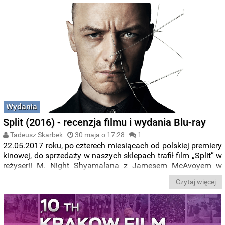
Wydania
Split (2016) - recenzja filmu i wydania Blu-ray
Tadeusz Skarbek
30 maja o 17:28
1
22.05.2017 roku, po czterech miesiącach od polskiej premiery
kinowej, do sprzedaży w naszych sklepach trafił film „Split” w
reżyserii M. Night Shyamalana z Jamesem McAvoyem w
głównej roli. Tytuł ten ukazał się na płytach DVD i Blu-ray.
Czytaj więcej
Dziś zapraszamy Was do zapoznania się z recenzją wydania
na niebieskim krążku.