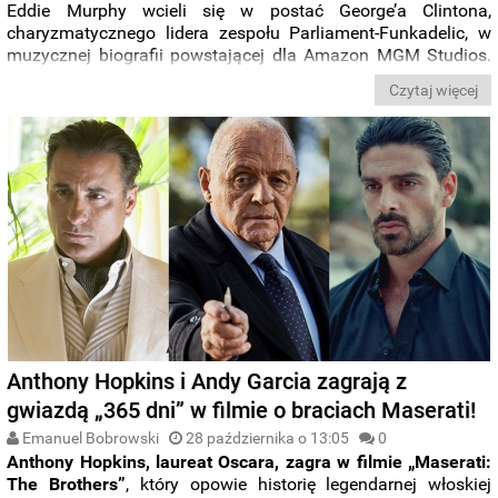
Eddie Murphy wcieli się w postać George’a Clintona,
charyzmatycznego lidera zespołu Parliament-Funkadelic, w
muzycznej biografii powstającej dla Amazon MGM Studios.
Za reżyserię odpowiada Bill Condon, który współpracował z
Czytaj więcej
aktorem przy „Dreamgirls”.
Anthony Hopkins i Andy Garcia zagrają z
gwiazdą „365 dni” w filmie o braciach Maserati!
Emanuel Bobrowski
28 października o 13:05
0
Anthony Hopkins, laureat Oscara, zagra w filmie „Maserati:
The Brothers”
, który opowie historię legendarnej włoskiej