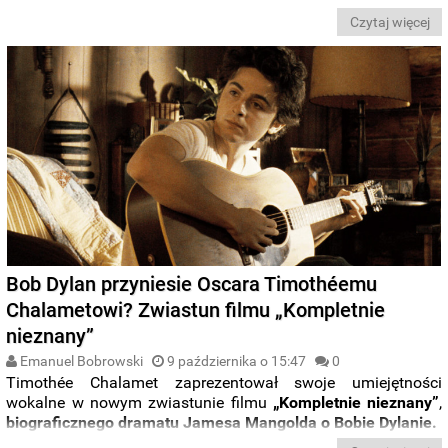
między innymi „tanim oszczerczym paszkwilem”.
Czytaj więcej
Bob Dylan przyniesie Oscara Timothéemu
Chalametowi? Zwiastun filmu „Kompletnie
nieznany”
Emanuel Bobrowski
9 października o 15:47
0
Timothée Chalamet zaprezentował swoje umiejętności
wokalne w nowym zwiastunie filmu
„Kompletnie nieznany”
,
biograficznego dramatu Jamesa Mangolda o Bobie Dylanie.