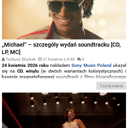
„Michael” – szczegóły wydań soundtracku [CD,
LP, MC]
Tadeusz Skarbek
21 kwietnia o 8:40
0
24 kwietnia 2026 roku
nakładem
Sony Music Poland
ukazał
się na
CD
,
winylu
(w dwóch wariantach kolorystycznych)
i
kasecie magnetofonowej
soundtrack z filmu biograficznego
„
Michael
” (premiera w polskich kinach także tego samego
Czytaj więcej
dnia). Poniżej informacje o wydaniach składanki z
piosenkami na nośnikach fizycznych.