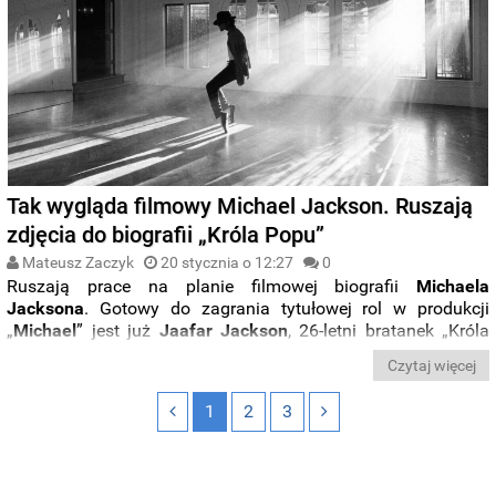
Tak wygląda filmowy Michael Jackson. Ruszają
zdjęcia do biografii „Króla Popu”
Mateusz Zaczyk
20 stycznia o 12:27
0
Ruszają prace na planie filmowej biografii
Michaela
Jacksona
. Gotowy do zagrania tytułowej rol w produkcji
„
Michael
”
jest już
Jaafar Jackson
, 26-letni bratanek „Króla
Popu”. Aktor pokazał właśnie pierwsze zdjęcie, na którym
Czytaj więcej
widzimy, jak wykonuje kultowy krok taneczny „
moonwalk
”.
1
2
3