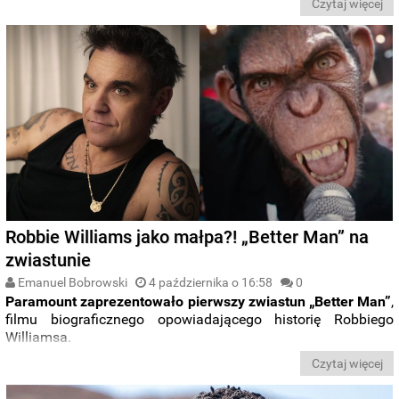
Czytaj więcej
Robbie Williams jako małpa?! „Better Man” na
zwiastunie
Emanuel Bobrowski
4 października o 16:58
0
Paramount zaprezentowało pierwszy zwiastun „Better Man”
,
filmu biograficznego opowiadającego historię Robbiego
Williamsa.
Czytaj więcej