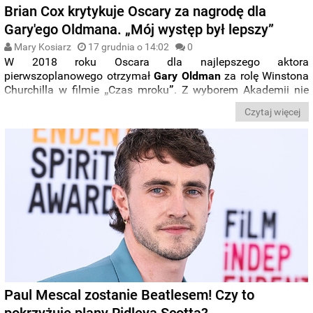
Brian Cox krytykuje Oscary za nagrodę dla
Gary'ego Oldmana. „Mój występ był lepszy”
Mary Kosiarz
17 grudnia o 14:02
0
W 2018 roku Oscara dla najlepszego aktora
pierwszoplanowego otrzymał
Gary Oldman
za rolę Winstona
Churchilla w filmie
„
Czas mroku
”
. Z wyborem Akademii nie
zgadza się jednak szkocki aktor
Brian Cox
, który w podobnym
Czytaj więcej
okresie co Oldman, również wcielił się w postać brytyjskiego
premiera, lecz nie dostał za nią niemal żadnego wyróżnienia.
Paul Mescal zostanie Beatlesem! Czy to
pokrzyżuje plany Ridleya Scotta?