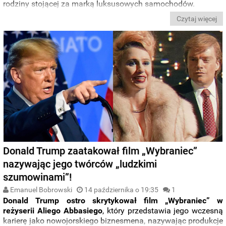
rodziny stojącej za marką luksusowych samochodów.
Czytaj więcej
Donald Trump zaatakował film „Wybraniec”
nazywając jego twórców „ludzkimi
szumowinami”!
Emanuel Bobrowski
14 października o 19:35
1
Donald Trump ostro skrytykował film „Wybraniec” w
reżyserii Aliego Abbasiego
, który przedstawia jego wczesną
karierę jako nowojorskiego biznesmena, nazywając produkcje