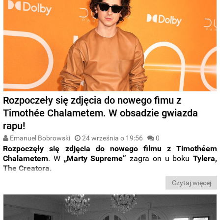
Rozpoczeły się zdjęcia do nowego fimu z
Timothée Chalametem. W obsadzie gwiazda
rapu!
Emanuel Bobrowski
24 września o 19:56
0
Rozpoczęły się zdjęcia do nowego filmu z Timothéem
Chalametem
. W
„Marty Supreme”
zagra on u boku
Tylera,
The Creatora.
Czytaj więcej