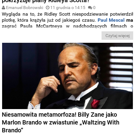
Emanuel Bobrowski
11 grudnia o 14:15
0
Wygląda na to, że Ridley Scott niespodziewanie potwierdził
plotkę, która krążyła już od jakiegoś czasu.
Paul Mescal
ma
zagrać Paula McCartneya w nadchodzących filmach o
Beatlesach.
Czytaj więcej
Niesamowita metamorfoza! Billy Zane jako
Marlon Brando w zwiastunie „Waltzing With
Brando”