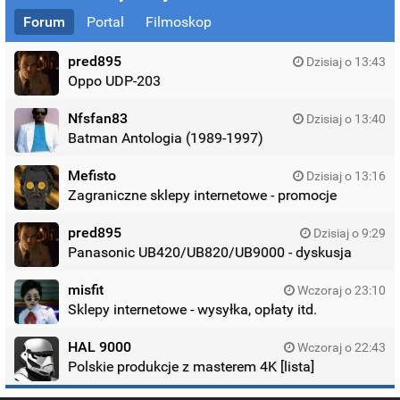
Forum
Portal
Filmoskop
pred895
Dzisiaj o 13:43
Oppo UDP-203
Nfsfan83
Dzisiaj o 13:40
Batman Antologia (1989-1997)
Mefisto
Dzisiaj o 13:16
Zagraniczne sklepy internetowe - promocje
pred895
Dzisiaj o 9:29
Panasonic UB420/UB820/UB9000 - dyskusja
misfit
Wczoraj o 23:10
Sklepy internetowe - wysyłka, opłaty itd.
HAL 9000
Wczoraj o 22:43
Polskie produkcje z masterem 4K [lista]