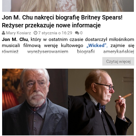
Jon M. Chu nakręci biografię Britney Spears!
Reżyser przekazuje nowe informacje
Mary Kosiarz
7 stycznia o 16:29
0
Jon M. Chu
, który w ostatnim czasie dostarczył miłośnikom
musicali filmową wersję kultowego
„Wicked”
,
zajmie się
również wyreżyserowaniem biografii amerykańskiej
księżniczki popu,
Britney Spears
. Podczas odbywającej się w
Czytaj więcej
niedzielny wieczór gali rozdania Złotych Globów, twórca
podzielił się najnowszymi informacjami o swoim
nadchodzącym tytule.