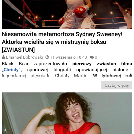
Niesamowita metamorfoza Sydney Sweeney!
Aktorka wcieliła się w mistrzynię boksu
[ZWIASTUN]
Emanuel Bobrowski
11 września o 18:43
0
Black Bear zaprezentowało
pierwszy zwiastun filmu
„Christy”
,
sportowej biografii opowiadającej historię
legendarnej pięściarki Christy Martin.
W tytułowej roli
występuje
Sydney Sweeney
, znana z serialu
„Euforia”
, która
Czytaj więcej
na potrzeby produkcji przeszła imponującą fizyczną
metamorfozę.