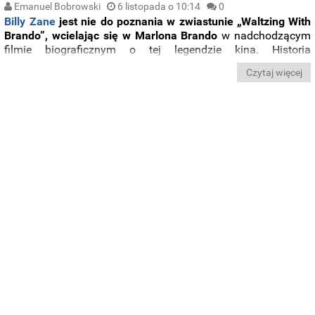
Emanuel Bobrowski
6 listopada o 10:14
0
Billy Zane
jest nie do poznania w zwiastunie „Waltzing With
Brando”, wcielając się w Marlona Brando
w nadchodzącym
filmie biograficznym o tej legendzie kina. Historia
opowiedziana w filmie
ma ukazać aktora w zupełnie nowym
Czytaj więcej
świetle, skupiając się na jego zamiłowaniu do natury,
ekologi oraz pionierskich rozwiązań.