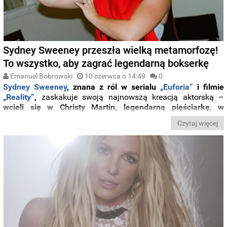
Sydney Sweeney przeszła wielką metamorfozę!
To wszystko, aby zagrać legendarną bokserkę
Emanuel Bobrowski
10 czerwca o 14:49
0
Sydney Sweeney
, znana z ról w serialu
„Euforia”
i filmie
„Reality”
,
zaskakuje swoją najnowszą kreacją aktorską –
wcieli się w Christy Martin, legendarną pięściarkę, w
nadchodzącym filmie biograficznym w
reżyserii
Davida
Czytaj więcej
Michôda
(„Włóczęga”).