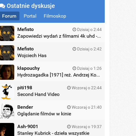
Ostatnie dyskusje
Forum
Portal
Filmoskop
Mefisto
Dzisiaj o 2:44
Zapowiedzi wydań z filmami 4k uhd - zagraniczne wydania
Mefisto
Dzisiaj o 2:42
Wojciech Has
kłapouchy
Dzisiaj o 1:26
Hydrozagadka [1971] reż. Andrzej Kondratiuk
piti198
Wczoraj o 22:44
Second Hand Video
Bender
Wczoraj o 21:40
Oglądanie filmów w kinie
Ash-9001
Wczoraj o 19:37
Stanley Kubrick - dzieła wszystkie