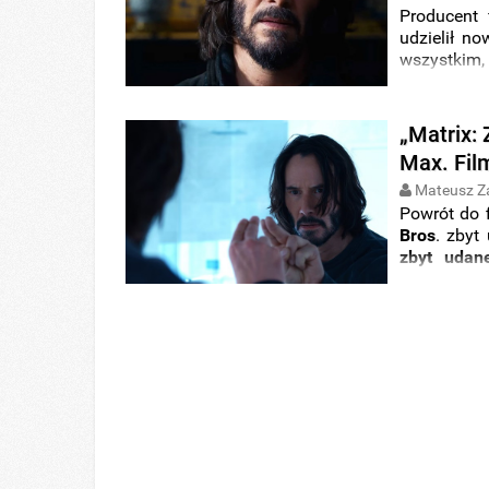
Producent
udzielił n
wszystkim,
chwilę obe
„Matrix:
Max. Film
Mateusz Z
Powrót do f
Bros
. zbyt
zbyt udan
okazało,
ni
królował n
ostatniego