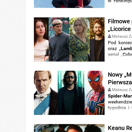
w ranking
filmy „
Matr
oraz animac
Filmowe 
„Licorice
Mateusz Z
Pod koniec
oraz „
Lam
serial „
Cob
filmowych 
tydzień
od 
platformac
Nowy „Mat
„
Filmowe p
Pierwsza
Mateusz Z
Spider-Ma
weekendzi
tygodnia i
Zmartwych
„
Sing
2
”.
Keanu Re