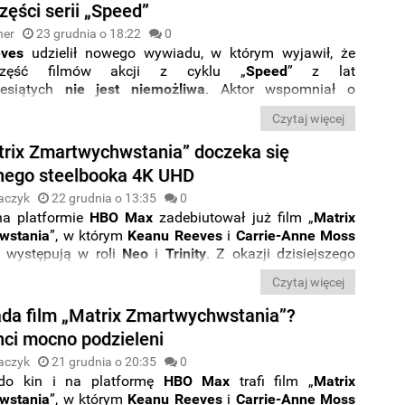
części serii „Speed”
ner
23 grudnia o 18:22
0
ves
udzielił nowego wywiadu, w którym wyjawił, że
część filmów akcji z cyklu „
Speed
” z lat
iesiątych
nie jest niemożliwa
. Aktor wspomniał o
 powrotu do postaci oficera
Jacka Travena
z widowiska
Czytaj więcej
m podtytule
„Niebezpieczna prędkość”
przy okazji
oświęconej nowemu „
Matriksowi
”.
trix Zmartwychwstania” doczeka się
nego steelbooka 4K UHD
aczyk
22 grudnia o 13:35
0
na platformie
HBO
Max
zadebiutował już film „
Matrix
wstania
”, w którym
Keanu Reeves
i
Carrie-Anne Moss
z występują w roli
Neo
i
Trinity
. Z okazji dzisiejszego
zekiwanej kontynuacji kultowej trylogii ruszyła także
Czytaj więcej
edaż
limitowanego steelbooka 4K UHD
, który pojawi się
 w przyszłym roku
.
da film „Matrix Zmartwychwstania”?
ci mocno podzieleni
aczyk
21 grudnia o 20:35
0
 do kin i na platformę
HBO
Max
trafi film „
Matrix
wstania
”, w którym
Keanu Reeves
i
Carrie-Anne Moss