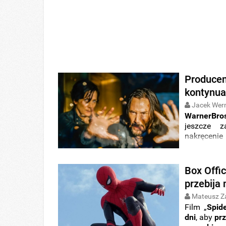
Producen
kontynua
Jacek Wer
WarnerBro
jeszcze 
nakręcenie
cyklu, be
wywiadzie 
Box Offi
przebija 
Mateusz Z
Film „
Spid
dni
, aby
prz