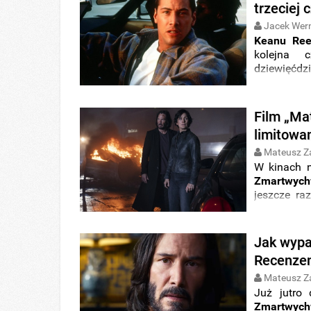
trzeciej 
Jacek Wer
Keanu Ree
kolejna 
dziewięćdz
możliwości
o polski
rozmowy p
Film „Ma
limitowa
Mateusz Z
W kinach 
Zmartwych
jeszcze ra
debiutu wyc
przedsprz
na rynku
na
Jak wypa
Recenzen
Mateusz Z
Już jutro
Zmartwych