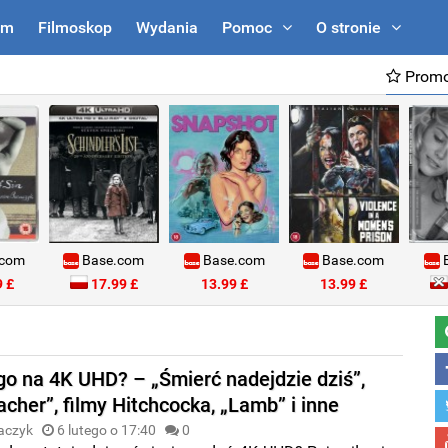
um
Filmoskop
Wydania
Pomoc
O stronie
Promo
.com
Base.com
Base.com
Base.com
B
 £
17.99 £
13.99 £
13.99 £
o na 4K UHD? – „Śmierć nadejdzie dziś”,
cher”, filmy Hitchcocka, „Lamb” i inne
aczyk
6 lutego o 17:40
0