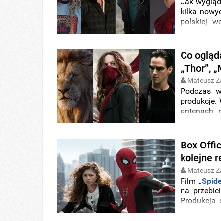
Jak wygląd
kilka nowyc
polskiej w
zapowiedz
nowym wpis
Co ogląd
„Thor”, „M
Mateusz Z
Podczas w
produkcje.
antenach n
Polsat
, cz
„
Thor
”, „
Ma
Box Offi
kolejne 
Mateusz Z
Film „
Spid
na przebic
Produkcja
także na
r
dochodow