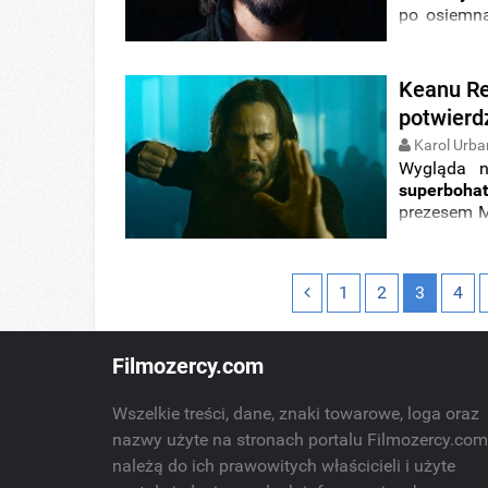
po osiemna
Jak wypad
odczucia.
Keanu Re
potwierdz
Karol Urba
Wygląda 
superboha
prezesem M
roli
w
kino
1
2
3
4
Filmozercy.com
Wszelkie treści, dane, znaki towarowe, loga oraz
nazwy użyte na stronach portalu Filmozercy.co
należą do ich prawowitych właścicieli i użyte