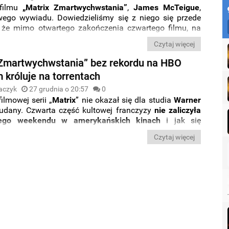
 filmu
„Matrix Zmartwychwstania”
,
James McTeigue
,
owego wywiadu. Dowiedzieliśmy się z niego się przede
 że mimo otwartego zakończenia czwartego filmu, na
cną twórcy
nie mają dalszych planów wobec franczyzy
.
Czytaj więcej
 Zmartwychwstania” bez rekordu na HBO
 króluje na torrentach
aczyk
27 grudnia o 20:57
0
ilmowej serii „
Matrix
” nie okazał się dla studia
Warner
 udany. Czwarta część kultowej franczyzy
nie zaliczyła
ego weekendu
w amerykańskich kinach
i jak się
e stała się także hitem na platformie HBO Max
. Film
Czytaj więcej
atomiast na listach
najczęściej piraconych produkcji
 tygodnia
.