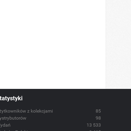
tatystyki
żytkowników z kolekcjami
85
ystrybutorów
98
ydań
13 533