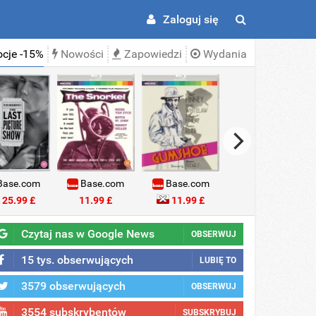
Zaloguj się
cje -15%
Nowości
Zapowiedzi
Wydania
ase.com
Base.com
Base.com
Base.com
25.99 £
11.99 £
11.99 £
18.99 £
Czytaj nas w Google News
OBSERWUJ
15 tys. obserwujących
LUBIĘ TO
3579 obserwujących
OBSERWUJ
3554 subskrybentów
SUBSKRYBUJ