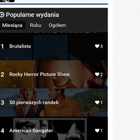
Popularne wydania
Miesiąca
Roku
Ogółem
1
Brutalista
3
2
Rocky Horror Picture Show
2
3
50 pierwszych randek
1
4
American Gangster
1