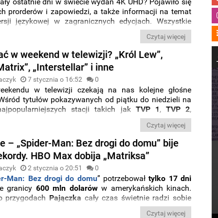
ały ostatnie dni w świecie wydań 4K UHD? Pojawiło się
h prorderów i zapowiedzi, a także informacji na temat
ersji językowej w zagranicznych edycjach. Wszystkie
i ze świata Ultra HD Blu-ray zebraliśmy dla Was w
Czytaj więcej
ie z cyklu „
Co nowego na 4K UHD?
”. Miłej lektury.
ać w weekend w telewizji? „Król Lew”,
atrix”, „Interstellar” i inne
aczyk
7 stycznia o 16:52
0
eekendu w telewizji czekają na nas kolejne głośne
 Wśród tytułów pokazywanych od piątku do niedzieli na
ajpopularniejszych stacji takich jak
TVP 1
,
TVP 2
,
y
TVN
znajdą się między innymi produkcje „
Król Lew
”,
Czytaj więcej
trix
”, czy „
Interstellar
”
ce – „Spider-Man: Bez drogi do domu” bije
rekordy. HBO Max dobija „Matriksa”
aczyk
2 stycznia o 20:51
0
er-Man: Bez drogi do domu
” potrzebował
tylko 17 dni
ie granicy
600 mln dolarów
w amerykańskich kinach.
 o przygodach
Pajączka
cały czas świetnie radzi sobie
ynkach zagranicznych
i pnie się w rankingu
najbardziej
Czytaj więcej
ych filmów wszech czasów
. Daleko za plecami