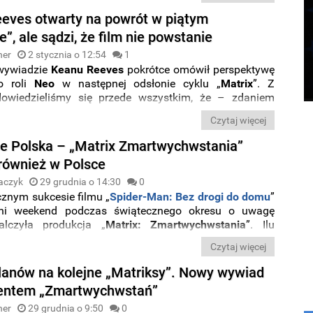
erskiego widowiska walkę o widza ciągle toczą filmy
eves otwarty na powrót w piątym
martwychwstania
”, „
King’s Man: Pierwsza misja
” oraz
e”, ale sądzi, że film nie powstanie
Sing
2
”.
ner
2 stycznia o 12:54
1
wywiadzie
Keanu Reeves
pokrótce omówił perspektywę
o roli
Neo
w następnej odsłonie cyklu „
Matrix
”. Z
owiedzieliśmy się przede wszystkim, że – zdaniem
reżyserka
Lana Wachowski nie jest zainteresowana
Czytaj więcej
kolejnego sequela
.
ce Polska – „Matrix Zmartwychwstania”
również w Polsce
aczyk
29 grudnia o 14:30
0
cznym sukcesie filmu „
Spider-Man: Bez drogi do domu
”
ni weekend podczas świątecznego okresu o uwagę
lczyła produkcja „
Matrix: Zmartwychwstania
”. Ilu
baczyło w Polsce powrót
Keanu Reevesa
do roli
Neo
?
Czytaj więcej
yniki.
lanów na kolejne „Matriksy”. Nowy wywiad
centem „Zmartwychwstań”
ner
29 grudnia o 9:50
0