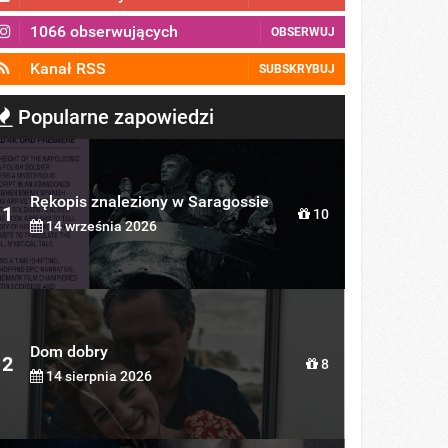
1066 obserwujących
OBSERWUJ
Kanał RSS
SUBSKRYBUJ
Popularne zapowiedzi
Rękopis znaleziony w Saragossie
1
10
14 września 2026
Dom dobry
2
8
14 sierpnia 2026