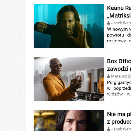
superbohat
Keanu Re
„
Matrix: Z
„Matriksi
animacja „
Jacek Wer
W nowym 
powrotu d
rozmowy d
aktora – 
realizacją 
Box Offi
zawodzi 
Mateusz Z
Po giganty
w poprzed
widzów wa
widzów zo
Poznajcie w
Nie ma p
z produ
Jacek Wer