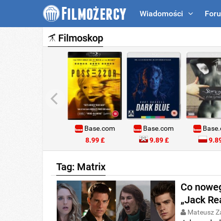
Wiadomości
For
Filmoskop
Base.com
Base.com
Base
8.99 £
9.89 £
9.89
Tag: Matrix
Co noweg
„Jack Rea
Mateusz Z