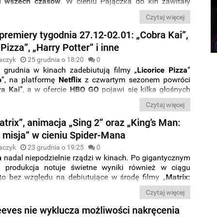
u wszech czasów
. W cieniu Pajączka do kin zawitały
ix: Zmartwychwstania
”, „
King’s Man: Pierwsza misja
”
Czytaj więcej
ja „
Sing
2
”.
premiery tygodnia 27.12-02.01: „Cobra Kai”,
 Pizza”, „Harry Potter” i inne
aczyk
25 grudnia o 18:20
0
 grudnia w kinach zadebiutują filmy „
Licorice Pizza
”
b
”, na platformę
Netflix
z czwartym sezonem powróci
ra Kai
”, a w ofercie
HBO
GO
pojawi się kilka głośnych
premier.
Jak dokładnie wygląda
kalendarz premier
na
Czytaj więcej
27 grudnia do 2 stycznia
? Sprawdźcie,
co obejrzeć
na
h streamingowych i w kinach
w nowej odsłonie serii
rix”, animacja „Sing 2” oraz „King’s Man:
remiery tygodnia
”.
 misja” w cieniu Spider-Mana
aczyk
23 grudnia o 19:25
0
n
nadal niepodzielnie rządzi w kinach. Po gigantycznym
e produkcja notuje świetne wyniki również w ciągu
 to bez względu na debiutujące w środę filmy „
Matrix:
wstania
”, „
King’s Man: Pierwsza misja
” oraz animację
Czytaj więcej
eves nie wyklucza możliwości nakręcenia