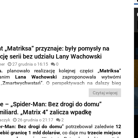
t „Matriksa” przyznaje: były pomysły na
cję serii bez udziału Lany Wachowski
ner
27 grudnia o 16:15
0
s.
planowało realizację kolejnej części „
Matriksa
”
zanim
Lana Wachowski
zaproponowała wytwórni
 „
Zmartwychwstań
”. O perspektywach na dalszy bieg
z udziału jej współtwórczyni, wspomniał w nowym
Czytaj więcej
producent
James McTeigue
.
ce – „Spider-Man: Bez drogi do domu”
miliard. „Matrix 4” zalicza wpadkę
aczyk
26 grudnia o 21:17
2
er-Man: Bez drogi do domu
” potrzebował zaledwie
12
ebić granicę 1 mld dolarów
, co daje mu
trzecie miejsce