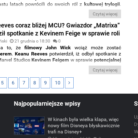
stu latach powrócili do swoich ról z
kultowej trylogii
.
ł powrót do świata
Matriksa
? Krytycy mają mieszane
Czytaj więcej
eves coraz bliżej MCU? Gwiazdor „Matrixa”
ił spotkanie z Kevinem Feige w sprawie roli
ński
21 grudnia o 18:30
0
na to, że
filmowy John Wick
wciąż może zostać
terem
.
Keanu Reeves
potwierdził, iż odbył spotkanie z
arvel Studios
Kevinem Feigem
w sprawie
potencjalnej
wym uniwersum Marvela
.
Czytaj więcej
5
6
7
8
9
10
Najpopularniejsze wpisy
S
U
W kinach była wielka klapa, więc
m
D
nowy film Disneya błyskawicznie
trafi na Disney+
W