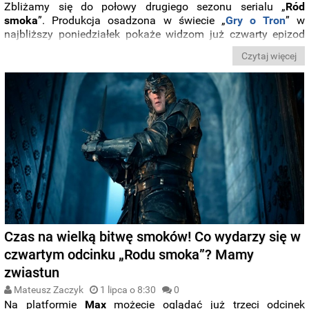
Zbliżamy się do połowy drugiego sezonu serialu „
Ród
smoka
”. Produkcja osadzona w świecie „
Gry o Tron
” w
najbliższy poniedziałek pokaże widzom już czwarty epizod
nowej serii i właśnie doczekaliśmy się galerii zdjęć z
Czytaj więcej
najnowszego rozdziału. O której godzinie nowy odcinek trafi
na
Max
i
HBO
? Zobaczcie zdjęcia zapowiadające kolejny
rozdział domowej wojny w
rodzie Targaryenów
.
Czas na wielką bitwę smoków! Co wydarzy się w
czwartym odcinku „Rodu smoka”? Mamy
zwiastun
Mateusz Zaczyk
1 lipca o 8:30
0
Na platformie
Max
możecie oglądać już trzeci odcinek