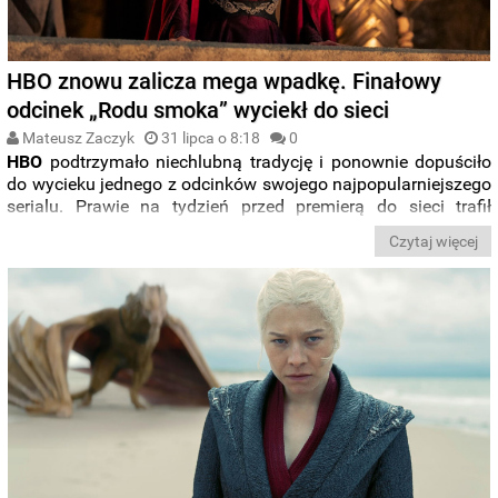
HBO znowu zalicza mega wpadkę. Finałowy
odcinek „Rodu smoka” wyciekł do sieci
Mateusz Zaczyk
31 lipca o 8:18
0
HBO
podtrzymało niechlubną tradycję i ponownie dopuściło
do wycieku jednego z odcinków swojego najpopularniejszego
serialu. Prawie na tydzień przed premierą do sieci trafił
finałowy epizod
drugiego sezonu „
Rodu smoka
”.
Czytaj więcej