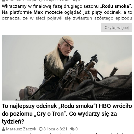
Wkraczamy w finałową fazę drugiego sezonu „
Rodu smoka
”.
Na platformie
Max
możecie oglądać już piąty odcinek, a to
oznacza, że w sieci pojawił się zwiastun szóstego epizodu
nowej serii produkcji ze świata „
Gry o Tron
”. Kiedy kolejny
Czytaj więcej
rozdział pojawi się na
Max
i
HBO
? Zobaczcie zwiastun i
poznajcie harmonogram premiery.
To najlepszy odcinek „Rodu smoka”! HBO wróciło
do poziomu „Gry o Tron”. Co wydarzy się za
tydzień?
Mateusz Zaczyk
8 lipca o 8:21
0