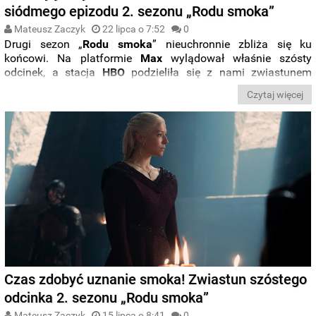
siódmego epizodu 2. sezonu „Rodu smoka”
Mateusz Zaczyk
22 lipca o 7:52
0
Drugi sezon „
Rodu smoka
” nieuchronnie zbliża się ku
końcowi. Na platformie
Max
wylądował właśnie szósty
odcinek, a stacja
HBO
podzieliła się z nami zwiastunem
siódmego epizodu nowej serii produkcji ze świata „
Gry o
Czytaj więcej
Tron
”. Kiedy przedostatni rozdział pojawi się na
Max
i
HBO
?
Zobaczcie zwiastun i poznajcie harmonogram premiery.
Czas zdobyć uznanie smoka! Zwiastun szóstego
odcinka 2. sezonu „Rodu smoka”
Mateusz Zaczyk
15 lipca o 8:41
0