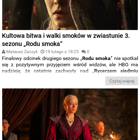
Kultowa bitwa i walki smoków w zwiastunie 3.
sezonu „Rodu smoka”
Mateusz Zaczyk
19 lutego o 18:25
0
Finałowy odcinek drugiego sezonu „
Rodu smoka
” nie spotkał
się z pozytywnym przyjęciem wśród widzów, ale HBO ma
nadzieję, że ostatnie zachwyty nad „
Rycerzem siedmiu
królestw
” ponownie przyciągną widzów do pierwszego z
Czytaj więcej
prequeli „
Gry o Tron
”. Na fali pozytywnych emocji stacja
zaprezentowała więc zwiastun trzeciej serii „
Rodu smoka
”.
Czy jest na co czekać? Przekonajcie się.