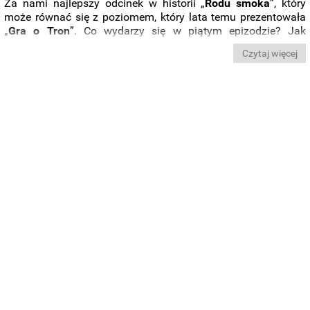
Za nami najlepszy odcinek w historii „
Rodu smoka
”, który
może równać się z poziomem, który lata temu prezentowała
„
Gra o Tron
”. Co wydarzy się w piątym epizodzie? Jak
potoczą się dalej losy domowej wojny
Targaryenów
?
Czytaj więcej
Zobaczcie zwiastun.