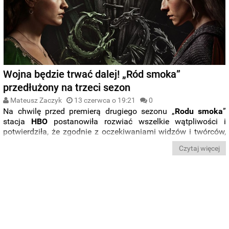
Wojna będzie trwać dalej! „Ród smoka”
przedłużony na trzeci sezon
Mateusz Zaczyk
13 czerwca o 19:21
0
Na chwilę przed premierą drugiego sezonu „
Rodu smoka
”
stacja
HBO
postanowiła rozwiać wszelkie wątpliwości i
potwierdziła, że zgodnie z oczekiwaniami widzów i twórców,
prequel „
Gry o Tron
” doczeka się także trzeciego sezonu.
Czytaj więcej