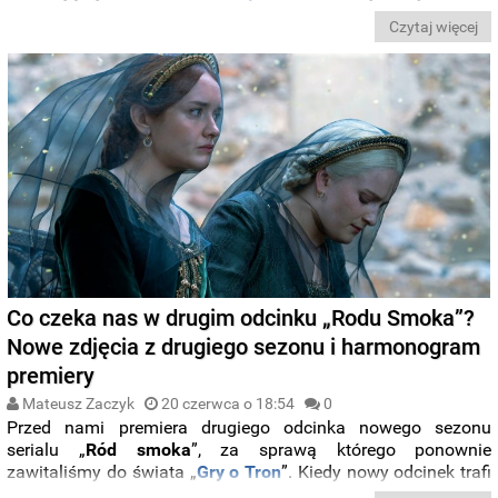
trafi na
Max
i
HBO
? Zobaczcie zwiastun i poznajcie
Czytaj więcej
harmonogram premiery.
Co czeka nas w drugim odcinku „Rodu Smoka”?
Nowe zdjęcia z drugiego sezonu i harmonogram
premiery
Mateusz Zaczyk
20 czerwca o 18:54
0
Przed nami premiera drugiego odcinka nowego sezonu
serialu „
Ród smoka
”, za sprawą którego ponownie
zawitaliśmy do świata „
Gry o Tron
”. Kiedy nowy odcinek trafi
na
Max
i
HBO
? Zobaczcie zdjęcia zapowiadające dalsze losy