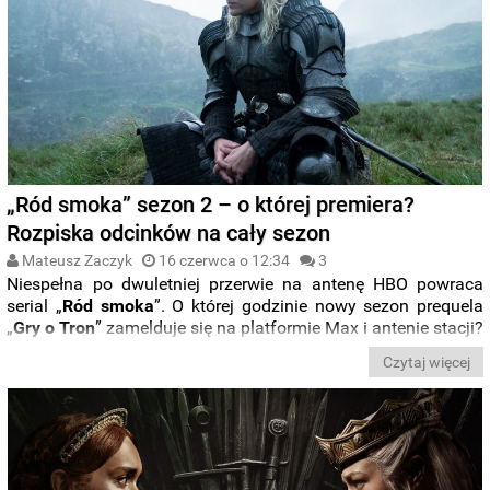
czołówkę.
„Ród smoka” sezon 2 – o której premiera?
Rozpiska odcinków na cały sezon
Mateusz Zaczyk
16 czerwca o 12:34
3
Niespełna po dwuletniej przerwie na antenę HBO powraca
serial „
Ród smoka
”. O której godzinie nowy sezon prequela
„
Gry o Tron
” zamelduje się na platformie Max i antenie stacji?
Poznajcie rozpiskę całego drugiego sezonu.
Czytaj więcej