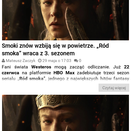
Smoki znów wzbiją się w powietrze. „Ród
smoka” wraca z 3. sezonem
Mateusz Zaczyk
29 maja o 17:03
0
Fani świata
Westeros
mogą zacząć odliczanie. Już
22
czerwca
na platformie
HBO Max
zadebiutuje trzeci sezon
serialu „
Ród smoka
”, jednego z największych hitów fantasy
ostatnich lat. Produkcja powróci z kolejnym rozdziałem
Czytaj więcej
krwawej walki o
Żelazny
Tron
, a nowe odcinki będą trafiać do
serwisu oraz na antenę HBO w każdy poniedziałek. Wielki
finał sezonu zaplanowano na
10
sierpnia
.