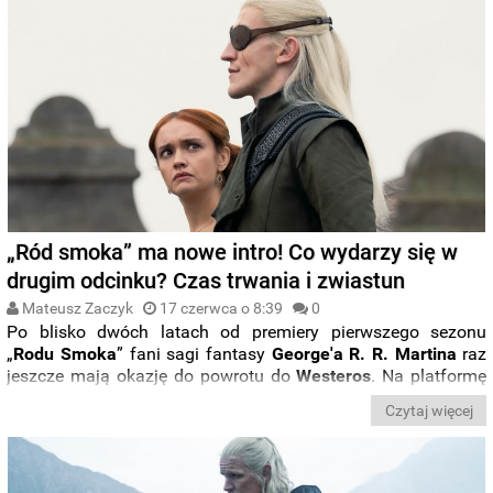
nawiązać do tak wysokiej oglądalności i zaliczył wyraźny
spadek popularności.
„Ród smoka” ma nowe intro! Co wydarzy się w
drugim odcinku? Czas trwania i zwiastun
Mateusz Zaczyk
17 czerwca o 8:39
0
Po blisko dwóch latach od premiery pierwszego sezonu
„
Rodu Smoka
” fani sagi fantasy
George'a R. R. Martina
raz
jeszcze mają okazję do powrotu do
Westeros
. Na platformę
Max i antenę stacji HBO zawitał ostatniej nocy debiutancki
Czytaj więcej
rozdział drugiego sezonu prequela „
Gry o Tron
” i zostawił nas
z wieloma emocjami oraz pytaniami.
Kiedy premiera
kolejnych odcinków?
Poniżej znajdziecie
wszystkie
szczegóły
. Raz jeszcze możecie też zerknąć na nową