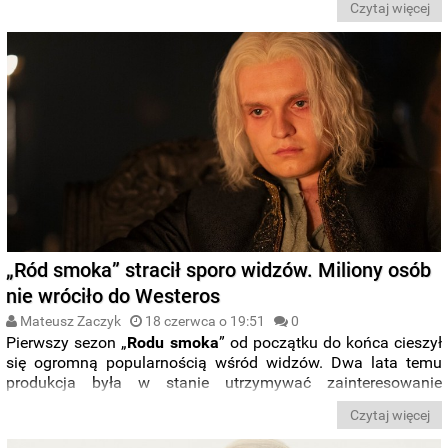
Czytaj więcej
domowej wojny w
rodzie Targaryenów
.
„Ród smoka” stracił sporo widzów. Miliony osób
nie wróciło do Westeros
Mateusz Zaczyk
18 czerwca o 19:51
0
Pierwszy sezon „
Rodu smoka
” od początku do końca cieszył
się ogromną popularnością wśród widzów. Dwa lata temu
produkcja była w stanie utrzymywać zainteresowanie
widowni na przestrzeni
całego sezonu
i kończyła swój
Czytaj więcej
debiutancki pobyt na
HBO
i
HBO
Max
z największą
oglądalnością od czasu „
Gry o Tron
”. Drugi sezon nie zdołał