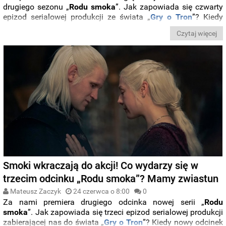
drugiego sezonu „
Rodu smoka
”. Jak zapowiada się czwarty
epizod serialowej produkcji ze świata „
Gry o Tron
”? Kiedy
nowy rozdział pojawi się na
Max
i
HBO
? Zobaczcie zwiastun i
Czytaj więcej
poznajcie harmonogram premiery.
Smoki wkraczają do akcji! Co wydarzy się w
trzecim odcinku „Rodu smoka”? Mamy zwiastun
Mateusz Zaczyk
24 czerwca o 8:00
0
Za nami premiera drugiego odcinka nowej serii „
Rodu
smoka
”. Jak zapowiada się trzeci epizod serialowej produkcji
zabierającej nas do świata „
Gry o Tron
”? Kiedy nowy odcinek