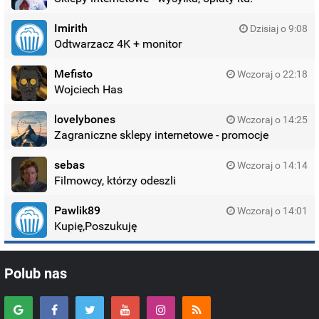
Imirith
Dzisiaj o 9:08
Odtwarzacz 4K + monitor
Mefisto
Wczoraj o 22:18
Wojciech Has
lovelybones
Wczoraj o 14:25
Zagraniczne sklepy internetowe - promocje
sebas
Wczoraj o 14:14
Filmowcy, którzy odeszli
Pawlik89
Wczoraj o 14:01
Kupię,Poszukuję
Polub nas