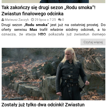
Tak zakończy się drugi sezon „Rodu smoka”!
Zwiastun finałowego odcinka
Mateusz Zaczyk
29 lipca o 7:25
0
Drugi sezon „
Rodu smoka
” jest już na ostatniej prostej. Do
oferty serwisu
Max
trafił właśnie siódmy odcinek, a to
oznacza, że stacja
HBO
pokazała już zwiastun ósmego
epizodu nowej serii produkcji ze świata „
Gry o Tron
”. Kiedy
Czytaj więcej
ostatni rozdział pojawi się na
Max
i
HBO
? Zobaczcie
zwiastun i poznajcie harmonogram premiery.
Zostały już tylko dwa odcinki! Zwiastun