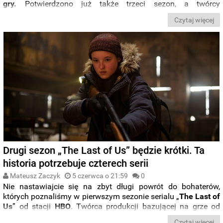
gry.
Potwierdzono już także trzeci sezon, a twórcy
wspominają również o czwartej serii. Wszystko jednak
Czytaj więcej
wskazuje na to, że
wydarzenia przedstawione w serialu
nigdy nie wyjdą poza ramy historii opowiedzianej w
„The
Last of Us Part II”
, a ku temu istnieje solidny powód –
trzecia
część gry najprawdopodobniej nigdy nie powstanie.
Drugi sezon „The Last of Us” będzie krótki. Ta
historia potrzebuje czterech serii
Mateusz Zaczyk
5 czerwca o 21:59
0
Nie nastawiajcie się na zbyt długi powrót do bohaterów,
których poznaliśmy w pierwszym sezonie serialu „
The Last of
Us
” od stacji
HBO
. Twórca produkcji bazującej na grze od
studia
Naugthy Dogs
ujawnił, ile odcinków będzie liczyła
Czytaj więcej