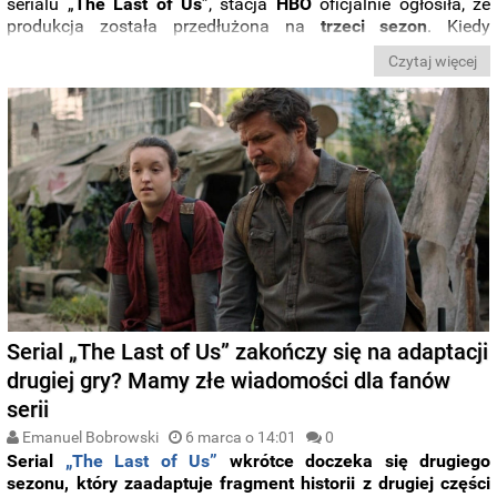
serialu „
The Last of Us
”, stacja
HBO
oficjalnie ogłosiła, że
produkcja została przedłużona na
trzeci
sezon
. Kiedy
możemy spodziewać się jego premiery?
Czytaj więcej
Serial „The Last of Us” zakończy się na adaptacji
drugiej gry? Mamy złe wiadomości dla fanów
serii
Emanuel Bobrowski
6 marca o 14:01
0
Serial
„The Last of Us”
wkrótce doczeka się drugiego
sezonu, który zaadaptuje fragment historii z drugiej części