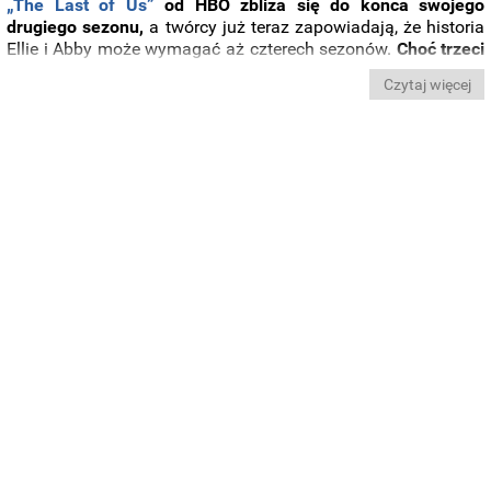
„
The
Last
of
Us”
od
HBO
zbliża
się
do
końca
swojego
drugiego
sezonu,
a
twórcy
już
teraz
zapowiadają,
że
historia
Ellie
i
Abby
może
wymagać
aż
czterech
sezonów.
Choć
trzeci
sezon
został
oficjalnie
zamówiony
jeszcze
przed
premierą
Czytaj więcej
drugiego
,
showrunner
Craig
Mazin
zdradził
,
że
zakończenie
opowieści
w
trzech
odsłonach
może
być
niemożliwe.