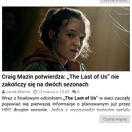
druga seria. Potwierdził też, że
historia nie zakończy się po
trzech sezonach
.
Craig Mazin potwierdza: „The Last of Us” nie
zakończy się na dwóch sezonach
Jacek Werner
13 marca o 15:45
0
Wraz z finałowym odcinkiem
„The Last of Us
” w sieci zaczęły
pojawiać się pierwszej informacje o planowanym już przez
HBO
drugim sezonie
. Jedna z wypowiedzi twórców serialu
potwierdza, że
kolejna seria odcinków
nie zdoła pomieścić
Czytaj więcej
całej historii opowiedzianej w sequelu gry
.