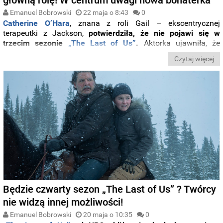
Emanuel Bobrowski
22 maja o 8:43
0
Catherine
O’Hara
,
znana
z
roli
Gail –
ekscentrycznej
terapeutki
z
Jackson,
potwierdziła,
że
nie
pojawi
się
w
trzecim
sezonie
„
The
Last
of
Us”
.
A
ktorka
ujawniła,
że
showrunner
Craig
Mazin
poinformował
ją
o
braku
planów
na
Czytaj więcej
kontynuację
jej
wątku.
Powód? Sezon 3 ma skoncentrować
się na historii Abby,
znanej graczom z drugiej części gry i z
wydarzeń ukazanych już na początku drugiego sezonu
serialu.
Tym razem to właśnie Abby zajmie centralne
miejsce w fabule, kosztem Ellie.
Będzie czwarty sezon „The Last of Us” ? Twórcy
nie widzą innej możliwości!
Emanuel Bobrowski
20 maja o 10:35
0