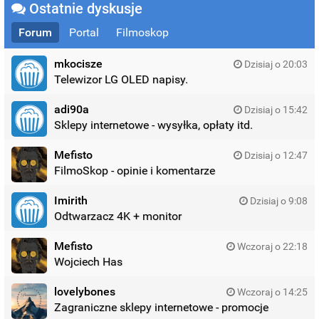
Ostatnie dyskusje
Forum
Portal
Filmoskop
mkocisze
Dzisiaj o 20:03
Telewizor LG OLED napisy.
adi90a
Dzisiaj o 15:42
Sklepy internetowe - wysyłka, opłaty itd.
Mefisto
Dzisiaj o 12:47
FilmoSkop - opinie i komentarze
Imirith
Dzisiaj o 9:08
Odtwarzacz 4K + monitor
Mefisto
Wczoraj o 22:18
Wojciech Has
lovelybones
Wczoraj o 14:25
Zagraniczne sklepy internetowe - promocje