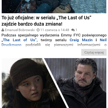
To już oficjalne: w serialu „The Last of Us”
zajdzie bardzo duża zmiana!
Emanuel Bobrowski
11 czerwca o 14:48
1
Podczas specjalnego wydarzenia Emmy FYC poświęconego
„The Last of Us”,
twórcy serialu
Craig Mazin
i
Neil
Druckmann
podzielili się pierwszymi informacjami o
nadchodzącym
trzecim sezonie.
Czytaj więcej