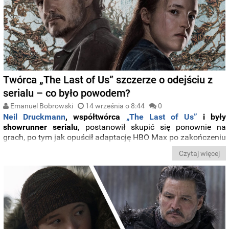
Twórca „The Last of Us” szczerze o odejściu z
serialu – co było powodem?
Emanuel Bobrowski
14 września o 8:44
0
Neil Druckmann
, współtwórca
„The Last of Us”
i były
showrunner serialu
, postanowił skupić się ponownie na
grach, po tym jak opuścił adaptację HBO Max po zakończeniu
drugiego sezonu. W rozmowie z „Variety”
wyjaśnił powody
Czytaj więcej
swojej decyzji
oraz zdradził, że jego głównym priorytetem jest
teraz prowadzenie Naughty Dog, studia odpowiedzialnego
za
serię gier „The Last of Us”.