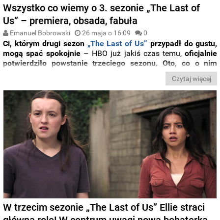
Wszystko co wiemy o 3. sezonie „The Last of
Us” – premiera, obsada, fabuła
Emanuel Bobrowski
26 maja o 16:09
0
Ci, którym drugi sezon
„The Last of Us”
przypadł do gustu,
mogą spać spokojnie
– HBO już jakiś czas temu,
oficjalnie
potwierdziło powstanie trzeciego sezonu. Oto, co o nim
wiemy!
Czytaj więcej
W trzecim sezonie „The Last of Us” Ellie straci
główną rolę! W centrum uwagi nowa bohaterka