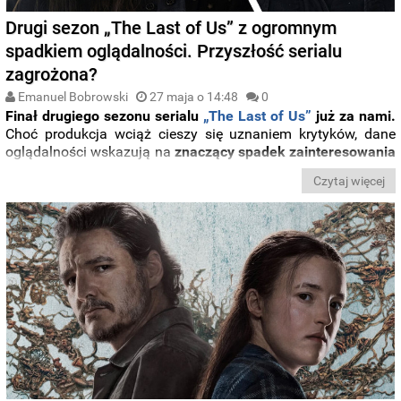
Drugi sezon „The Last of Us” z ogromnym
spadkiem oglądalności. Przyszłość serialu
zagrożona?
Emanuel Bobrowski
27 maja o 14:48
0
Finał drugiego sezonu serialu
„The Last of Us”
już za nami.
Choć produkcja wciąż cieszy się uznaniem krytyków, dane
oglądalności wskazują na
znaczący spadek zainteresowania
względem poprzedniego sezonu.
Czytaj więcej