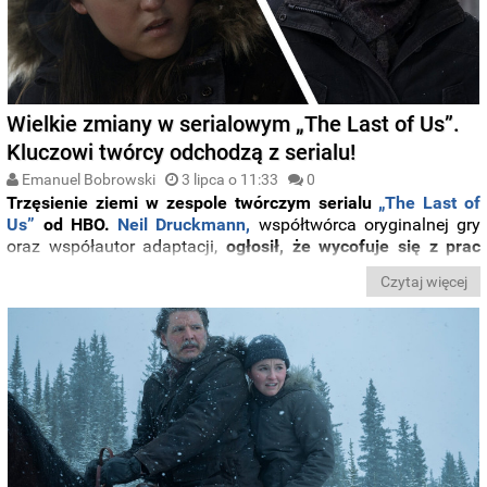
Wielkie zmiany w serialowym „The Last of Us”.
Kluczowi twórcy odchodzą z serialu!
Emanuel Bobrowski
3 lipca o 11:33
0
Trzęsienie ziemi w zespole twórczym serialu
„The Last of
Us”
od HBO.
Neil Druckmann,
współtwórca oryginalnej gry
oraz współautor adaptacji,
ogłosił, że wycofuje się z prac
kreatywnych nad trzecim sezonem produkcji.
Decyzję
Czytaj więcej
przekazał za pośrednictwem oficjalnego konta studia
Naughty Dog na Instagramie.