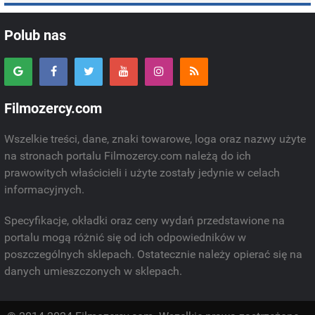
Polub nas
Filmozercy.com
Wszelkie treści, dane, znaki towarowe, loga oraz nazwy użyte
na stronach portalu Filmozercy.com należą do ich
prawowitych właścicieli i użyte zostały jedynie w celach
informacyjnych.
Specyfikacje, okładki oraz ceny wydań przedstawione na
portalu mogą różnić się od ich odpowiedników w
poszczególnych sklepach. Ostatecznie należy opierać się na
danych umieszczonych w sklepach.