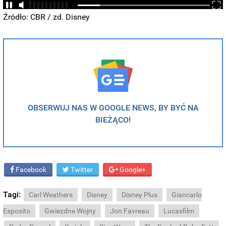
Źródło: CBR / zd. Disney
OBSERWUJ NAS W GOOGLE NEWS, BY BYĆ NA
BIEŻĄCO!
Facebook
Twitter
Google+
Tagi:
Carl Weathers
Disney
Disney Plus
Giancarlo
Esposito
Gwiezdne Wojny
Jon Favreau
Lucasfilm