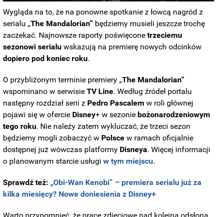
Wygląda na to, że na ponowne spotkanie z łowcą nagród z
serialu „
The Mandalorian”
będziemy musieli jeszcze trochę
zaczekać. Najnowsze raporty poświęcone
trzeciemu
sezonowi serialu
wskazują na premierę nowych odcinków
dopiero pod koniec roku
.
O przybliżonym terminie premiery „
The Mandalorian”
wspominano w serwisie
TV Line
. Według źródeł portalu
następny rozdział serii z
Pedro Pascalem
w roli głównej
pojawi się w ofercie
Disney
+ w sezonie
bożonarodzeniowym
tego roku
. Nie należy zatem wykluczać, że trzeci sezon
będziemy mogli zobaczyć w
Polsce
w ramach oficjalnie
dostępnej już wówczas platformy
Disneya
. Więcej informacji
o planowanym starcie usługi
w tym miejscu
.
Sprawdź też:
„Obi-Wan Kenobi” – premiera serialu już za
kilka miesięcy? Nowe doniesienia z Disney+
Warto przypomnieć, że prace zdjęciowe nad kolejną odsłoną