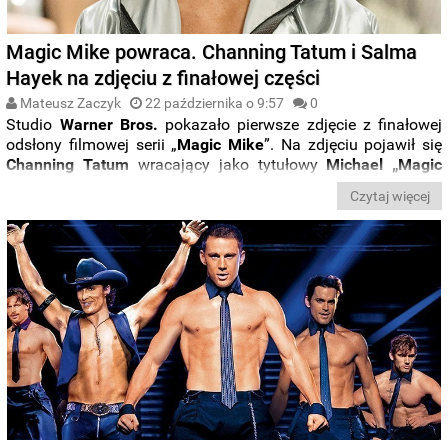
Magic Mike powraca. Channing Tatum i Salma
Hayek na zdjęciu z finałowej części
Mateusz Zaczyk
22 października o 9:57
0
Studio
Warner Bros.
pokazało pierwsze zdjęcie z finałowej
odsłony filmowej serii „
Magic Mike
”. Na zdjęciu pojawił się
Channing
Tatum
wracający jako tytułowy
Michael „Magic
Mike” Lane
oraz
Salma Hayek
grająca jedną z nowych
Czytaj więcej
bohaterek.