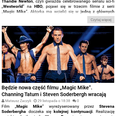
Thandie Newton
, czyli gwiazda celebrowanego serialu sci-fi
„
Westworld
” na
HBO
, pojawi się w trzecim filmie z serii
„
Magic Mike
”. Aktorka ma wcielić się w
jedną z głównych
bohaterek.
Czytaj więcej
Będzie nowa część filmu „Magic Mike”.
Channing Tatum i Steven Soderbergh wracają
Mateusz Zaczyk
29 listopada o 18:38
0
Film „
Magic Mike
” wyreżyserowany przez
Stevena
Soderbergha
doczeka się
kolejnej
kontynuacji
. Realizację