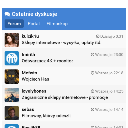
Ostatnie dyskusje
Forum
Portal
Filmoskop
kulcikriu
Dzisiaj o 0:31
Sklepy internetowe - wysyłka, opłaty itd.
Imirith
Wczoraj o 23:30
Odtwarzacz 4K + monitor
Mefisto
Wczoraj o 22:18
Wojciech Has
lovelybones
Wczoraj o 14:25
Zagraniczne sklepy internetowe - promocje
sebas
Wczoraj o 14:14
Filmowcy, którzy odeszli
Pawlik89
Wczoraj o 14:01