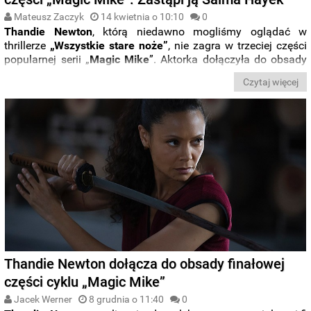
Mateusz Zaczyk
14 kwietnia o 10:10
0
Thandie Newton
, którą niedawno mogliśmy oglądać w
thrillerze
„Wszystkie stare noże”
, nie zagra w trzeciej części
popularnej serii „
Magic
Mike
”. Aktorka dołączyła do obsady
pod koniec zeszłego roku
, ale jak się właśnie okazało,
Czytaj więcej
musiała
zrezygnować z roli z powodów osobistych
.
Thandie Newton dołącza do obsady finałowej
części cyklu „Magic Mike”
Jacek Werner
8 grudnia o 11:40
0