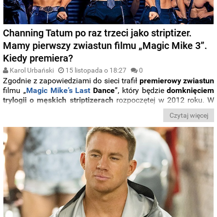
Channing Tatum po raz trzeci jako striptizer.
Mamy pierwszy zwiastun filmu „Magic Mike 3”.
Kiedy premiera?
Karol Urbański
15 listopada o 18:27
0
Zgodnie z zapowiedziami do sieci trafił
premierowy zwiastun
filmu „
Magic Mike’s Last
Dance
”, który będzie
domknięciem
trylogii o męskich striptizerach
rozpoczętej w 2012 roku. W
tytułowej roli raz jeszcze zobaczymy
Channinga Tatuma
.
Czytaj więcej
Rzućcie okiem, jak przedstawia się produkcja od
Warner
Bros.