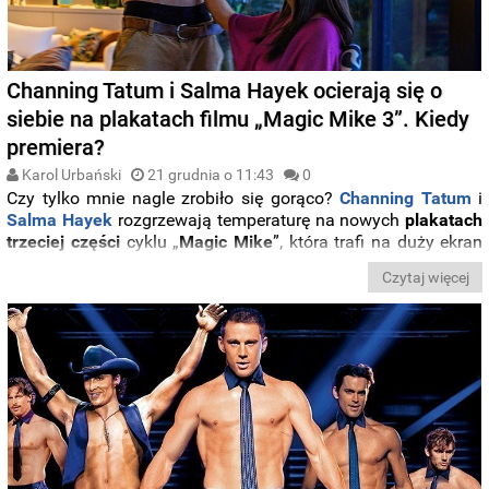
Channing Tatum i Salma Hayek ocierają się o
siebie na plakatach filmu „Magic Mike 3”. Kiedy
premiera?
Karol Urbański
21 grudnia o 11:43
0
Czy tylko mnie nagle zrobiło się gorąco?
Channing Tatum
i
Salma Hayek
rozgrzewają temperaturę na nowych
plakatach
trzeciej części
cyklu „
Magic Mike
”, która trafi na duży ekran
na początku lutego
. Pełny tytuł
ostatniej odsłony trylogii
o
Czytaj więcej
męskich striptizerach nosi tytuł „
Magic Mike’s Last Dance
”.