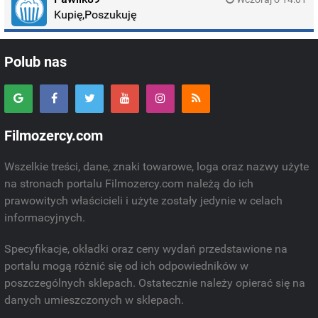
Kupię,Poszukuję
Polub nas
Filmozercy.com
Wszelkie treści, dane, znaki towarowe, loga oraz nazwy użyte
na stronach portalu Filmozercy.com należą do ich
prawowitych właścicieli i użyte zostały jedynie w celach
informacyjnych.
Specyfikacje, okładki oraz ceny wydań przedstawione na
portalu mogą różnić się od ich odpowiedników w
poszczególnych sklepach. Ostatecznie należy opierać się na
danych umieszczonych w sklepach.