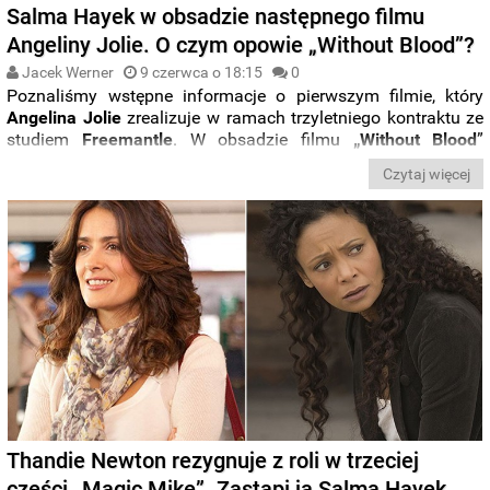
Salma Hayek w obsadzie następnego filmu
Angeliny Jolie. O czym opowie „Without Blood”?
Jacek Werner
9 czerwca o 18:15
0
Poznaliśmy wstępne informacje o pierwszym filmie, który
Angelina Jolie
zrealizuje w ramach trzyletniego kontraktu ze
studiem
Freemantle
. W obsadzie filmu
„Without Blood
”
znajdą się
Salma Hayek Pinault
i
Demián Bichir
, znany z
Czytaj więcej
„
Zakonnicy
” i „
Land
”.
Thandie Newton rezygnuje z roli w trzeciej
części „Magic Mike”. Zastąpi ją Salma Hayek