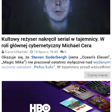
Kultowy reżyser nakręcił serial w tajemnicy. W
roli głównej cybernetyczny Michael Cera
Karol Urbański
14 lipca o 18:40
0
Okazuje się, że
Steven Soderbergh
(seria „Ocean's Eleven”,
„Magic Mike”) nie pracował ostatnio wyłącznie nad
wydanym
wczoraj serialem „
Pełne koło
”
. W tajemnicy przed wszystkimi
laureat Oscara
nakręcił również autorski
serial science
Czytaj więcej
ficiton
pt. „
Command Z
”, który od poniedziałku będzie do
zobaczenia na jego
stronie internetowej
.