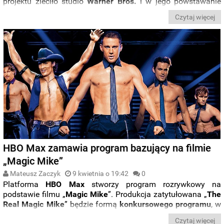
projektu zleciło studio
Warner Bros.
i w jego powstawanie
zaangażują się zarówno
Soderbergh
, jak i
Channing
Tatum
Czytaj więcej
wcielający się w głównego bohatera.
HBO Max zamawia program bazujący na filmie
„Magic Mike”
Mateusz Zaczyk
9 kwietnia o 19:42
0
Platforma
HBO
Max
stworzy program rozrywkowy na
podstawie filmu „
Magic Mike
”. Produkcja zatytułowana „
The
Real Magic Mike
” będzie formą
konkursowego programu
, w
którym zawodnicy będą rywalizowali o miano
prawdziwego
Czytaj więcej