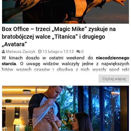
Box Office – trzeci „Magic Mike” zyskuje na
bratobójczej walce „Titanica” i drugiego
„Avatara”
Mateusz Zaczyk
13 lutego o 13:15
0
W kinach doszło w ostatni weekend do
niecodziennego
starcia
. O uwagę widzów walczyły jedne z największych
hitów wszech czasów i obydwa z nich wyszły spod ręki
jednego
reżysera
. Z okazji
25. rocznicy premiery
do kin
Czytaj więcej
jeszcze raz zawitał „
Titanic
”, który odebrał nieco widzów
drugiemu „
Avatarowi
”. Na ich potyczce zyskał „
Magic Mike:
Ostatni taniec
”, który cieszył się największym
zainteresowaniem wśród widzów.