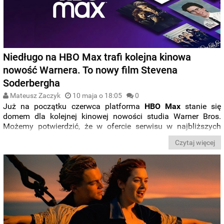
Niedługo na HBO Max trafi kolejna kinowa
nowość Warnera. To nowy film Stevena
Soderbergha
Mateusz Zaczyk
10 maja o 18:05
0
Już na początku czerwca platforma
HBO Max
stanie się
domem dla kolejnej kinowej nowości studia Warner Bros.
Możemy potwierdzić, że w ofercie serwisu w najbliższych
tygodniach zadebiutuje film „
Magic Mike: Ostatni taniec
”.
Czytaj więcej