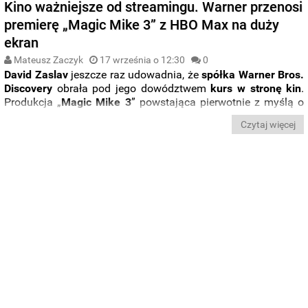
Kino ważniejsze od streamingu. Warner przenosi
premierę „Magic Mike 3” z HBO Max na duży
ekran
Mateusz Zaczyk
17 września o 12:30
0
David Zaslav
jeszcze raz udowadnia, że
spółka Warner Bros.
Discovery
obrała pod jego dowództwem
kurs w stronę kin
.
Produkcja „
Magic Mike 3
” powstająca pierwotnie z myślą o
wyłącznym debiucie na platformie
HBO Max
trafi jednak do
Czytaj więcej
widzów zasiadających na
kinowych
salach
.