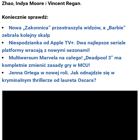
Zhao
,
Indya Moore
i
Vincent Regan
.
Koniecznie sprawdź:
Nowa „Zakonnica” przestraszyła widzów, a „Barbie”
zebrała kolejny skalp
Niespodzianka od Apple TV+. Dwa najlepsze seriale
platformy wracają z nowymi sezonami!
Multiwersum Marvela na całego! „Deadpool 3” ma
kompletnie zmienić zasady gry w MCU!
Jenna Ortega w nowej roli. Jak odnajdzie się w
kryminalnym thrillerze od laureta Oscara?