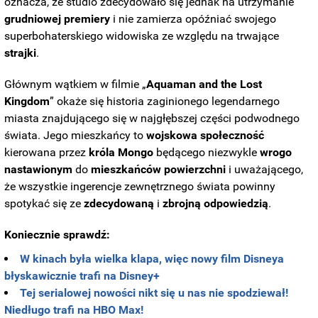
oznacza, że studio zdecydowało się jednak na utrzymanie
grudniowej
premiery
i nie zamierza opóźniać swojego
superbohaterskiego widowiska ze względu na trwające
strajki
.
Głównym wątkiem w filmie „
Aquaman and the Lost
Kingdom
” okaże się historia zaginionego legendarnego
miasta znajdującego się w najgłębszej części podwodnego
świata. Jego mieszkańcy to
wojskowa
społeczność
kierowana przez
króla
Mongo
będącego niezwykle
wrogo
nastawionym
do
mieszkańców
powierzchni
i uważającego,
że wszystkie ingerencje zewnętrznego świata powinny
spotykać się ze
zdecydowaną
i
zbrojną
odpowiedzią
.
Koniecznie sprawdź:
W kinach była wielka klapa, więc nowy film Disneya
błyskawicznie trafi na Disney+
Tej serialowej nowości nikt się u nas nie spodziewał!
Niedługo trafi na HBO Max!