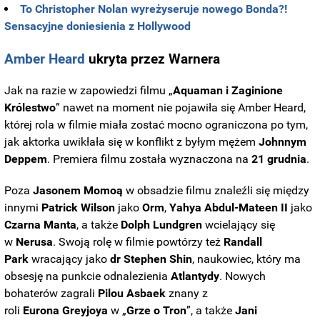
To Christopher Nolan wyreżyseruje nowego Bonda?!
Sensacyjne doniesienia z Hollywood
Amber Heard
ukryta przez Warnera
Jak na razie w zapowiedzi filmu „
Aquaman i Zaginione
Królestwo
” nawet na moment nie pojawiła się Amber Heard,
której rola w filmie miała zostać mocno ograniczona po tym,
jak aktorka uwikłała się w konflikt z byłym mężem
Johnnym
Deppem
. Premiera filmu została wyznaczona na
21 grudnia
.
Poza
Jasonem
Momoą
w obsadzie filmu znaleźli się między
innymi
Patrick Wilson
jako
Orm
,
Yahya Abdul-Mateen II
jako
Czarna Manta
, a także
Dolph Lundgren
wcielający się
w
Nerusa
. Swoją rolę w filmie powtórzy też
Randall
Park
wracający jako
dr Stephen Shin
, naukowiec, który ma
obsesję na punkcie odnalezienia
Atlantydy
. Nowych
bohaterów zagrali
Pilou
Asbaek
znany z
roli
Eurona
Greyjoya
w „
Grze
o Tron
”, a także
Jani