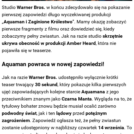
Studio
Warner Bros.
w końcu zdecydowało się na pokazanie
pierwszej zapowiedzi długo wyczekiwanej produkcji
„
Aquaman i Zaginione Królestwo
”. Mamy okazję zobaczyć
pierwsze fragmenty z filmu oraz dowiedzieć się, kiedy
zobaczymy pełny zwiastun. Jak na razie studio
skrzętnie
ukrywa obecność w produkcji Amber Heard
, która nie
pojawiła się w teaserze.
Aquaman
powraca w nowej zapowiedzi!
Jak na razie
Warner Bros.
udostępniło wyłącznie krótki
teaser trwający
30 sekund
, który pokazuje kilka pierwszych
ujęć zapowiadających kolejne starcie
Aquamana
z jego
przeciwnikiem znanym jako
Czarna Manta
. Wygląda na to, że
tytułowy bohater znowu będzie musiał ocalić zarówno
podwodny świat
, jak i ten
lądowy
przed
potężnym
zagrożeniem
. Zapowiedź ogłasza też, że pełny zwiastun
zostanie udostępniony w najbliższy czwartek
14
września
. To