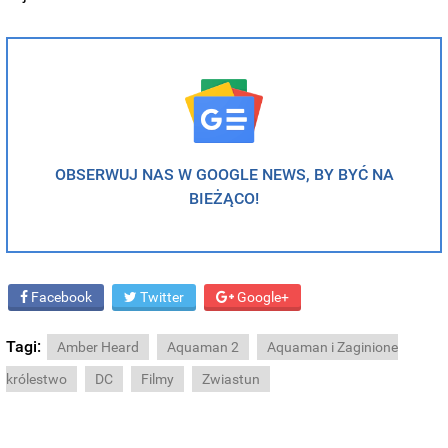
OBSERWUJ NAS W GOOGLE NEWS, BY BYĆ NA
BIEŻĄCO!
Facebook
Twitter
Google+
Tagi:
Amber Heard
Aquaman 2
Aquaman i Zaginione
królestwo
DC
Filmy
Zwiastun