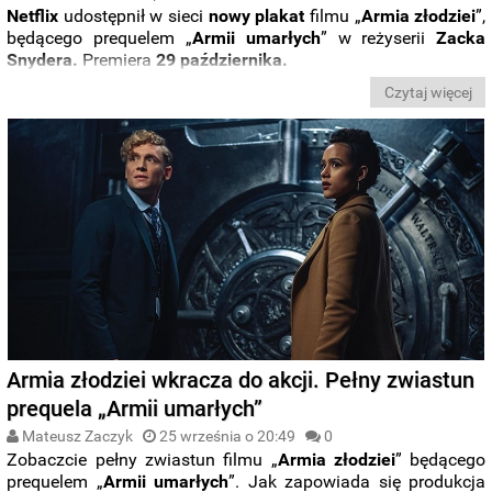
Netflix
udostępnił w sieci
nowy plakat
filmu „
Armia złodziei
”,
będącego prequelem „
Armii
umarłych
” w reżyserii
Zacka
Snydera.
Premiera
29 października.
Czytaj więcej
Armia złodziei wkracza do akcji. Pełny zwiastun
prequela „Armii umarłych”
Mateusz Zaczyk
25 września o 20:49
0
Zobaczcie pełny zwiastun filmu „
Armia złodziei
” będącego
prequelem „
Armii
umarłych
”. Jak zapowiada się produkcja