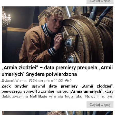
Czytaj więcej
Patton Ford
.
„Armia złodziei” – data premiery prequela „Armii
umarłych” Snydera potwierdzona
Jacek Werner
24 sierpnia o 11:02
0
Zack Snyder
ujawnił
datę premiery „Armii złodziei
”,
pierwszego spin-offu zombie horroru
„Armia umarłych”
, który
debiutował na
Netfliksie
w maju tego roku. Nowy film, tym
razem poświęcony postaci
Ludwiga Dietera
, zobaczymy już
Czytaj więcej
29 października
.