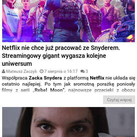
Netflix nie chce już pracować ze Snyderem.
Streamingowy gigant wygasza kolejne
uniwersum
Mateusz Zaczyk
7 sierpnia o 16:17
3
Współpraca
Zacka Snydera
z platformą
Netflix
nie układa się
ostatnio najlepiej. Po tym jak sromotną porażkę poniosły
filmy z serii „
Rebel Moon
”, najnowsze przecieki z obozu
streamingowego giganta ujawniają, że zrezygnowano z
Czytaj więcej
realizacji wszystkich planów na rozwijanie uniwersum „
Armii
umarłych
”.