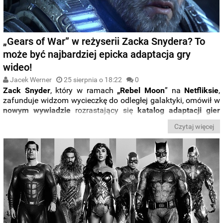
„Gears of War” w reżyserii Zacka Snydera? To
może być najbardziej epicka adaptacja gry
wideo!
Jacek Werner
25 sierpnia o 18:22
0
Zack Snyder
, który w ramach
„Rebel Moon
” na
Netfliksie
,
zafunduje widzom wycieczkę do odległej galaktyki, omówił w
nowym wywiadzie
rozrastający się
katalog adaptacji gier
wideo
. Wyznał, które tytuły jego zdaniem nadawałaby się na
Czytaj więcej
najlepsze filmowe widowiska.