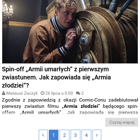
Spin-off „Armii umarłych” z pierwszym
zwiastunem. Jak zapowiada się „Armia
złodziei”?
Mateusz Zaczyk
26 lipca o 0:00
2
Zgodnie z zapowiedzią z okazji Comic-Conu zadebiutował
pierwszy zwiastun filmu „
Armia złodziei
” będącego spin-
offem „
Armii
umarłych
”. Jak zapowiada się pierwsza
przygoda
Ludwiga Dietera
, którego poznaliśmy w ostatnim
Czytaj więcej
filmie Zacka Snydera?
1
2
3
4