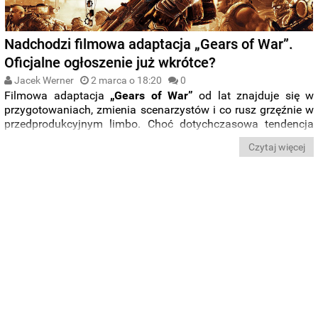
Nadchodzi filmowa adaptacja „Gears of War”.
Oficjalne ogłoszenie już wkrótce?
Jacek Werner
2 marca o 18:20
0
Filmowa adaptacja
„Gears of War”
od lat znajduje się w
przygotowaniach, zmienia scenarzystów i co rusz grzęźnie w
przedprodukcyjnym limbo. Choć dotychczasowa tendencja
nie jest najlepsza, wygląda na to, że sytuacja już wkrótce
Czytaj więcej
może się zmienić. Tak twierdzi producent
Dylan Clark
(„Niepamięć”, „Wojna o planetę małp”).