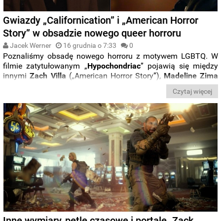
Gwiazdy „Californication” i „American Horror
Story” w obsadzie nowego queer horroru
Jacek Werner
16 grudnia o 7:33
0
Poznaliśmy obsadę nowego horroru z motywem LGBTQ. W
filmie zatytułowanym „
Hypochondriac
” pojawią się między
innymi
Zach Villa
(„American Horror Story”),
Madeline Zima
(„Twin Peaks”, „Californication”) i
Chris Doubek
(„Boyhood”).
Czytaj więcej
Reżyserią zajmie się debiutujący w ramach pełnego metrażu
Addison Heimann
.
Inne wymiary, pętle czasowe i portale. Zack