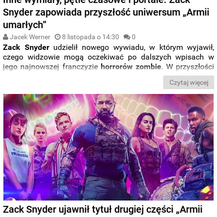
Snyder zapowiada przyszłość uniwersum „Armii
umarłych”
Jacek Werner
8 listopada o 14:30
0
Zack Snyder
udzielił nowego wywiadu, w którym wyjawił,
czego widzowie mogą oczekiwać po dalszych wpisach w
jego najnowszej franczyzie
horrorów zombie
. W przyszłości
serii zapoczątkowanej
„Armią umarłych”
ma znaleźć się
Czytaj więcej
wiele elementów pożyczonych z kina
science fiction
.
Zack Snyder ujawnił tytuł drugiej części „Armii