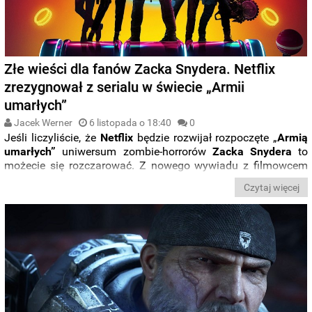
Złe wieści dla fanów Zacka Snydera. Netflix
zrezygnował z serialu w świecie „Armii
umarłych”
Jacek Werner
6 listopada o 18:40
0
Jeśli liczyliście, że
Netflix
będzie rozwijał rozpoczęte „
Armią
umarłych”
uniwersum zombie-horrorów
Zacka Snydera
to
możecie się rozczarować. Z nowego wywiadu z filmowcem
wynika, że
animowany prequel tamtego widowiska
nie trafi
Czytaj więcej
do oferty streamera.