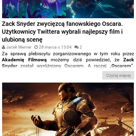
Zack Snyder zwycięzcą fanowskiego Oscara.
Użytkownicy Twittera wybrali najlepszy film i
ulubioną scenę
Jacek Werner
28 marca o 13:04
2
Za sprawą plebiscytu zorganizowanego w tym roku przez
Akademię Filmową
możemy dziś powiedzieć, że
Zack
Snyder
został wyróżniony Oscarem. A raczej „
Oscarem
”.
Mowa bowiem nie o faktycznej statuetce, a
specjalnym tytule
Czytaj więcej
przyznanym przez fanów głosujących na ulubiony film za
pośrednictwem hashtaga #
OscarsFanFavorite
na
Twitterze
.