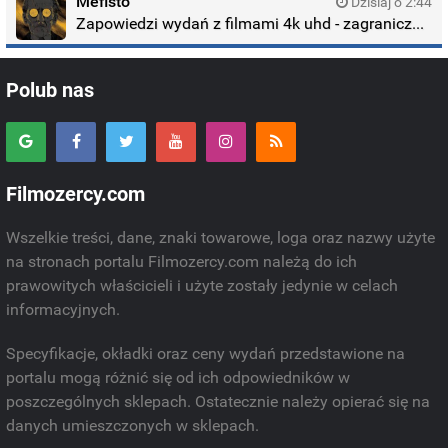
Mefisto
Dzisiaj o 2:44
Zapowiedzi wydań z filmami 4k uhd - zagraniczne wydania
Polub nas
Filmozercy.com
Wszelkie treści, dane, znaki towarowe, loga oraz nazwy użyte
na stronach portalu Filmozercy.com należą do ich
prawowitych właścicieli i użyte zostały jedynie w celach
informacyjnych.
Specyfikacje, okładki oraz ceny wydań przedstawione na
portalu mogą różnić się od ich odpowiedników w
poszczególnych sklepach. Ostatecznie należy opierać się na
danych umieszczonych w sklepach.