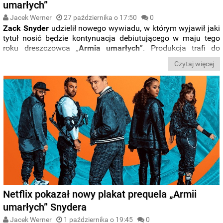
umarłych”
Jacek Werner
27 października o 17:50
0
Zack Snyder
udzielił nowego wywiadu, w którym wyjawił jaki
tytuł nosić będzie kontynuacja debiutującego w maju tego
roku dreszczowca „
Armia umarłych
”. Produkcja trafi do
oferty
Netfliksa
jako „
Planet of the Dead
”. Reżyser
Czytaj więcej
zasugerował też, który z
bohaterów pierwszego filmu
powróci w
sequelu
.
Netflix pokazał nowy plakat prequela „Armii
umarłych” Snydera
Jacek Werner
1 października o 19:45
0