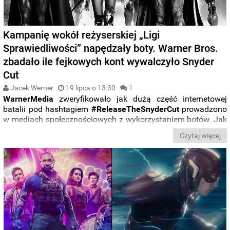
Kampanię wokół reżyserskiej „Ligi
Sprawiedliwości” napędzały boty. Warner Bros.
zbadało ile fejkowych kont wywalczyło Snyder
Cut
Jacek Werner
19 lipca o 13:30
1
WarnerMedia
zweryfikowało jak dużą część internetowej
batalii pod hashtagiem
#ReleaseTheSnyderCut
prowadzono
w mediach społecznościowych z wykorzystaniem botów. Jak
się okazuje, ilość takich fałszywych kont była przy okazji
Czytaj więcej
reżyserskiej „
Ligi Sprawiedliwości
” równie bezprecedensowa,
co sama inicjatywa fanów.