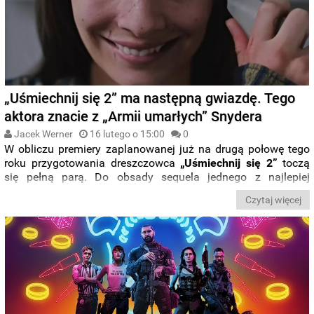
„Uśmiechnij się 2” ma następną gwiazdę. Tego
aktora znacie z „Armii umarłych” Snydera
Jacek Werner
16 lutego o 15:00
0
W obliczu premiery zaplanowanej już na drugą połowę tego
roku przygotowania dreszczowca
„Uśmiechnij się 2”
toczą
się pełną parą. Do obsady sequela jednego z najlepiej
zarabiających dreszczowców sprzed dwóch lat dołączył
Czytaj więcej
właśnie
Raúl Castillo
. Znacie go przede wszystkim z
„Armii
umarłych
”
Zacka Snydera
.