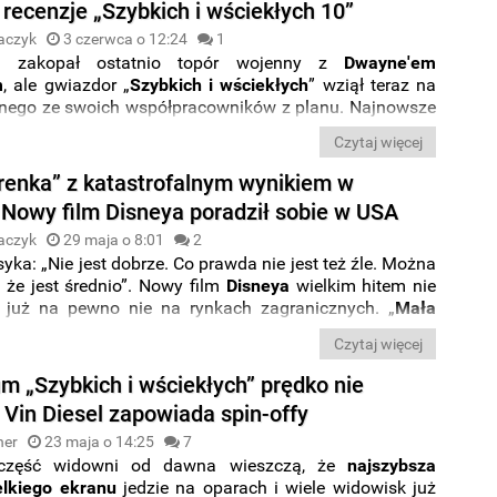
 recenzje „Szybkich i wściekłych 10”
aczyk
3 czerwca o 12:24
1
l
zakopał ostatnio topór wojenny z
Dwayne'em
m
, ale gwiazdor „
Szybkich i wściekłych
” wziął teraz na
nnego ze swoich współpracowników z planu. Najnowsze
a zza kulis ujawniają, że
Diesel
złości się na
Jasona
Czytaj więcej
bwinia go za
kiepskie recenzje dziesiątej części
.
renka” z katastrofalnym wynikiem w
 Nowy film Disneya poradził sobie w USA
aczyk
29 maja o 8:01
2
syka: „Nie jest dobrze. Co prawda nie jest też źle. Można
 że jest średnio”. Nowy film
Disneya
wielkim hitem nie
a już na pewno nie na rynkach zagranicznych. „
Mała
oradziła sobie w
Stanach Zjednoczonych
, ale w
Chinach
Czytaj więcej
ę
spektakularną klapą
.
m „Szybkich i wściekłych” prędko nie
 Vin Diesel zapowiada spin-offy
ner
23 maja o 14:25
7
 część widowni od dawna wieszczą, że
najszybsza
elkiego ekranu
jedzie na oparach i wiele widowisk już