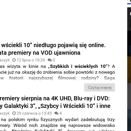
 wściekli 10” niedługo pojawią się online.
ata premiery na VOD ujawniona
aczyk
12 lipca o 10:26
0
s wizyta w kinie na „
Szybkich i wściekłych 10
”? A
ie już na okazję do zrobienia sobie powtórki z nowego
 w historii najszybszej filmowej rodziny? Saga
ca o losach
Doma i jego familii nie długo zawita do
Czytaj więcej
erwisów VOD
.
remiery sierpnia na 4K UHD, Blu-ray i DVD:
y Galaktyki 3”, „Szybcy i Wściekli 10” i inne
aczyk
29 czerwca o 13:45
4
 na polskim rynku fizycznych wydań zadebiutują trzy
miery. Wśród nich znajdzie się najnowsze widowisko