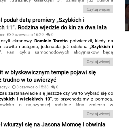
zyli „
Strażnicy Galaktyki 3
”, dziesiąta już odsłona
wego cyklu „
Szybcy i Wściekli
” oraz animowana
Czytaj więcej
„
Super Mario Bros. Film
”. Dystrybutor
Galapagos
 także edycje płytowe z drugim sezonem serialu „
Biały
l podał datę premiery „Szybkich i
najcie szczegółową rozpiskę premier.
h 11”. Rodzina wjedzie do kin za dwa lata
ner
9 czerwca o 16:29
0
, czyli ekranowy
Dominic Toretto
potwierdził, kiedy na
an zawita następna, jedenasta już odsłona „
Szybkich i
”. Fani cyklu samochodowych akcyjniaków będą
roić się w cierpliwość
.
Czytaj więcej
it w błyskawicznym tempie pojawi się
ż trudno w to uwierzyć
aczyk
3 czerwca o 15:38
0
czas zastanawiacie się jeszcze czy warto wybrać się do
zybkich i wściekłych 10
”, to przychodzimy z pomocą.
owisko o najszybszej rodzinie kina zmierza w
cznym tempie do serwisów
VOD
, więc może warto
Czytaj więcej
a premierę online i obejrzeć
przygody Doma i jego
domowym zaciszu?
el wkurzył się na Jasona Momoę i obwinia