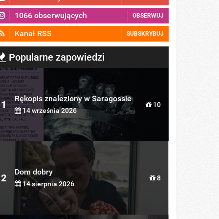
1066 obserwujących
OBSERWUJ
Kanał RSS
SUBSKRYBUJ
Popularne zapowiedzi
Rękopis znaleziony w Saragossie
1
10
14 września 2026
Dom dobry
2
8
14 sierpnia 2026