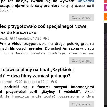
po raz kolejny zwrócił się do wytwórni
Universal
prosząc o
ujawnienie daty premiery
kolejnej części serii
ciekli”.
Czytaj więcej
deo przygotowało coś specjalnego! Nowe
 aż do końca roku!
aczyk
14 grudnia o 17:26
0
Prime Video
przygotowała na drugą połowę grudnia
jnych filmowych premier
. Do usługi
Amazona
w ciągu
ch dni i tygodni zawitają produkcje, które powinny
 widzów szukających
widowiskowych
produkcji
akcji
,
Czytaj więcej
ych
kryminałów
oraz tytułów skierowanych do
całej
o będzie można obejrzeć na platformie? Przekonajcie
l ujawnia plany na finał „Szybkich i
ch” – dwa filmy zamiast jednego?
obrowski
29 listopada o 10:11
0
l podzielił się z fanami nowymi informacjami
mi przyszłości serii „Szybcy i wściekli”.
Aktor
ał, że franczyza może zostać rozszerzona o dwa
 filmy, choć wcześniej zapowiadano, że
„Szybcy i
Czytaj więcej
: część 2”
będzie finałem całej sagi.