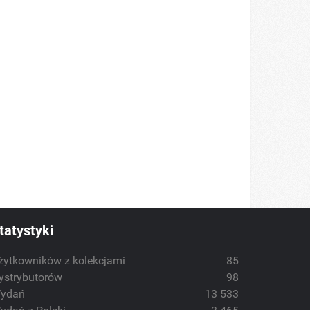
tatystyki
żytkowników z kolekcjami
85
ystrybutorów
98
ydań
13 533