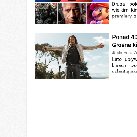
Druga po
wielkimi ki
premiery 
debiutu na
można obej
Ponad 40
Głośne ki
Mateusz Z
Lato upły
kinach. Do
debiutując
teraz możn
Galaktyki 3
ofercie po
reżyserii
Chmielarza
oraz dziesi
poniżej.