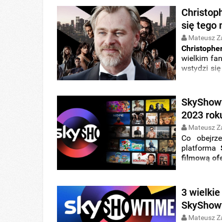
Christoph
się tego 
Mateusz Z
Christophe
wielkim f
wstydzi się
też, od któr
SkyShowt
2023 roku
Mateusz Z
Co obejrz
platforma
filmową of
z
2023 rok
nadejściem
3 wielki
SkyShowt
Mateusz Z