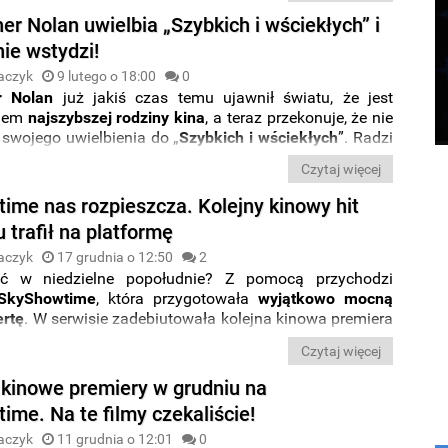
er Nolan uwielbia „Szybkich i wściekłych” i
nie wstydzi!
aczyk
9 lutego o 18:00
0
r Nolan
już jakiś czas temu ujawnił światu, że jest
anem
najszybszej rodziny kina
, a teraz przekonuje, że nie
 swojego uwielbienia do „
Szybkich i wściekłych
”. Radzi
ej części najlepiej zacząć przygodę z serią.
Czytaj więcej
ime nas rozpieszcza. Kolejny kinowy hit
 trafił na platformę
aczyk
17 grudnia o 12:50
2
eć w niedzielne popołudnie? Z pomocą przychodzi
SkyShowtime
, która przygotowała
wyjątkowo mocną
ertę
. W serwisie zadebiutowała kolejna kinowa premiera
u
, a nie jest to wcale ostatni z głośnych debiutów przed
Czytaj więcej
 nowego roku.
e kinowe premiery w grudniu na
ime. Na te filmy czekaliście!
aczyk
11 grudnia o 12:01
0