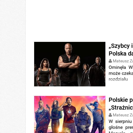
„Szybcy i
Polska d
Mateusz Z
Ominęła Wa
może czekac
rozdziału
opowiadają
polskich s
Polskie p
„Strażnic
Mateusz Z
W sierpniu
głośne pre