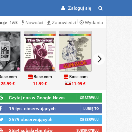
Zaloguj się
cje -15%
Nowości
Zapowiedzi
Wydania
ase.com
Base.com
Base.com
Base.com
25.99 £
11.99 £
11.99 £
18.99 £
Czytaj nas w Google News
OBSERWUJ
15 tys. obserwujących
LUBIĘ TO
3579 obserwujących
OBSERWUJ
3554 subskrybentów
SUBSKRYBUJ