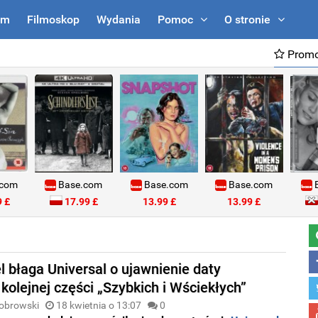
um
Filmoskop
Wydania
Pomoc
O stronie
Promo
.com
Base.com
Base.com
Base.com
B
 £
17.99 £
13.99 £
13.99 £
l błaga Universal o ujawnienie daty
kolejnej części „Szybkich i Wściekłych”
obrowski
18 kwietnia o 13:07
0