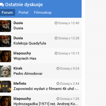
Ostatnie dyskusje
Forum
Portal
Filmoskop
Dusia
Dzisiaj o 12:40
Dusia
Dusia
Dzisiaj o 12:28
Kolekcja Quadyfula
kłapouchy
Dzisiaj o 10:15
Wojciech Has
Kirek
Dzisiaj o 9:24
Pedro Almodovar
Mefisto
Dzisiaj o 2:44
Zapowiedzi wydań z filmami 4k uhd - zagraniczne wydania
kłapouchy
Dzisiaj o 1:26
Hydrozagadka [1971] reż. Andrzej Kondratiuk