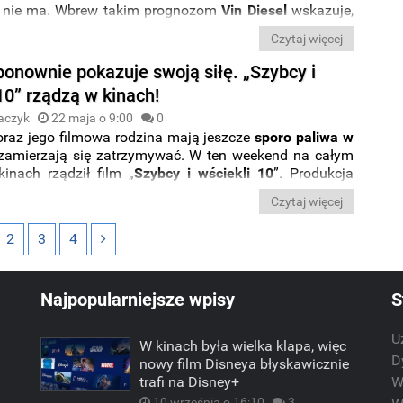
 nie ma. Wbrew takim prognozom
Vin Diesel
wskazuje,
za, która wraz z widowiskiem
„Szybcy i wściekli 10
”
Czytaj więcej
e
jedne z najlepszych wyników oglądalności w swojej
że doczekać się
przynajmniej kilku spin-offów
.
ponownie pokazuje swoją siłę. „Szybcy i
10” rządzą w kinach!
aczyk
22 maja o 9:00
0
raz jego filmowa rodzina mają jeszcze
sporo paliwa w
 zamierzają się zatrzymywać. W ten weekend na całym
kinach rządził film „
Szybcy i wściekli 10
”. Produkcja
 jedno z najlepszych globalnych otwarć w historii
Czytaj więcej
 Cały czas dobrze radzi sobie też
ostatni hit Marvela
i
io Bros.
”.
2
3
4
Najpopularniejsze wpisy
S
U
W kinach była wielka klapa, więc
m
D
nowy film Disneya błyskawicznie
trafi na Disney+
W
10 września o 16:10
3