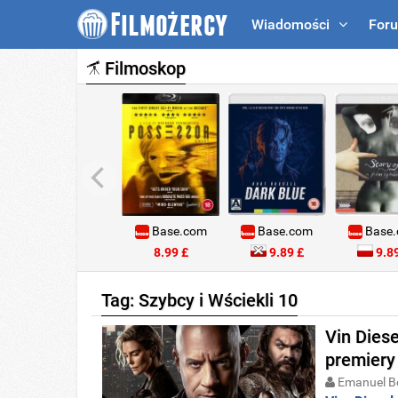
Wiadomości
For
Filmoskop
Base.com
Base.com
Base
8.99 £
9.89 £
9.89
Tag: Szybcy i Wściekli 10
Vin Diese
premiery 
Emanuel B