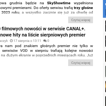
łowa grudnia będzie na
SkyShowtime
wypełniona
nowymi premierami. Do oferty serwisu trafią
trzy głośne
z 2023 roku
, a wszystko zacznie się już za chwilę od
jnowszej części „
Transformers
”. Co jeszcze będzie
Czytaj więcej
rzeć na SkyShowtime w grudniu?
 filmowych nowości w serwisie CANAL+.
nowe hity na liście sierpniowych premier
aczyk
17 sierpnia o 13:11
0
wa nam pod znakiem głośnych premier nie tylko w
 serwisów VOD w sierpniu trafiają kolejne nowości
e na dużym ekranie w poprzednich miesiącach roku. Już
a sięgnąć po superbohaterskie produkcje „
Strażnicy
Czytaj więcej
” oraz „
Spider-Man: Poprzez multiwersum
”. Ponadto w
jawi się „
Super Mario Bros: Film
”, głośny thriller w
 Bartosza Konopki na podstawie powieści Wojciecha
 „
Wyrwa
”, komedia z Jennifer Lawrence „
Bez
urazy
”
ąta już odsłona „
Szybkich i Wściekłych
”. Pełna rozpiska