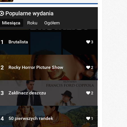
Popularne wydania
Miesiąca
Roku
Ogółem
1
Brutalista
3
2
Rocky Horror Picture Show
2
3
Zaklinacz deszczu
2
4
50 pierwszych randek
1