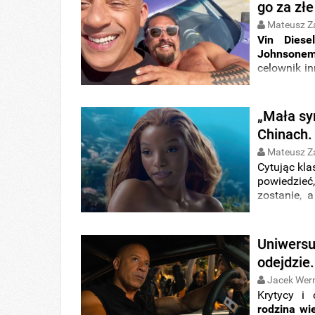
go za złe
Mateusz Z
Vin Diese
Johnsone
celownik i
doniesieni
Momoę
i o
„Mała sy
Chinach.
Mateusz Z
Cytując kla
powiedzieć,
zostanie, 
syrenka
” p
okazała si
Uniwersu
odejdzie.
Jacek Wer
Krytycy i
rodzina wi