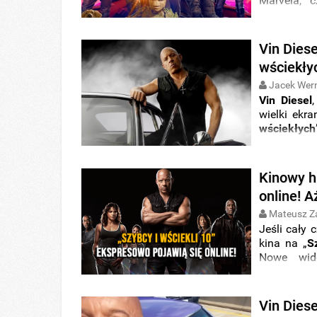
Marvela, c
samochodo
produkcja 
przygotował
Vin Diese
lotos
”. Poz
wściekłyc
Jacek Wer
Vin Diesel
wielki ekr
wściekłych
musieli
uzb
Kinowy h
online! A
Mateusz Z
Jeśli cały 
kina na „
S
Nowe wid
błyskawi
poczekać n
familii w 
Vin Dies