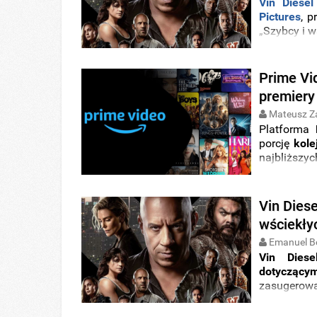
Vin Diesel
Pictures
, 
„Szybcy i wś
Prime Vi
premiery
Mateusz Z
Platforma
porcję
kole
najbliższy
zadowolić
klimatyczn
rodziny
. C
Vin Diese
się.
wściekły
Emanuel B
Vin Diese
dotyczący
zasugerow
dodatkowe
wściekli 10