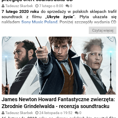
Tadeusz Skarbek
7 lutego o 8:00
0
7 lutego 2020 roku
do sprzedaży w polskich sklepach trafił
soundtrack z filmu „
Ukryte życie
”. Płyta ukazała się
nakładem
Sony Music Poland
. Poniżej szczegóły wydania CD
muzyki z dramatu w reżyserii
Terrence'a Malicka
.
Czytaj więcej
James Newton Howard Fantastyczne zwierzęta:
Zbrodnie Grindelwalda - recenzja soundtracku
Tadeusz Skarbek
24 listopada o 19:52
0