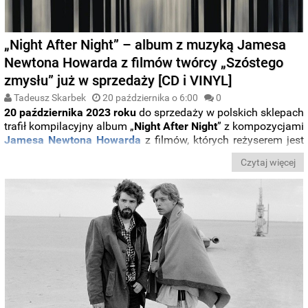
„Night After Night” – album z muzyką Jamesa
Newtona Howarda z filmów twórcy „Szóstego
zmysłu” już w sprzedaży [CD i VINYL]
Tadeusz Skarbek
20 października o 6:00
0
20 października 2023 roku
do sprzedaży w polskich sklepach
trafił kompilacyjny album „
Night After Night
” z kompozycjami
Jamesa Newtona Howarda
z filmów, których reżyserem jest
M. Night Shyamalan
. Wydania
CD
i
LP
ukazały się nakładem
Czytaj więcej
Sony Music Poland
. Poniżej ich szczegóły.