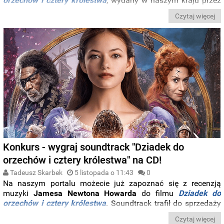
orzechów i cztery królestwa
, wydany w naszym kraju przez
Universal Music Polska
.
Czytaj więcej
Konkurs - wygraj soundtrack "Dziadek do
orzechów i cztery królestwa" na CD!
Tadeusz Skarbek
5 listopada o 11:43
0
Na naszym portalu możecie już zapoznać się z recenzją
muzyki
Jamesa Newtona Howarda
do filmu
Dziadek do
orzechów i cztery królestwa
. Soundtrack trafił do sprzedaży
w polskich sklepach 26 października 2018 roku. Zapraszamy
Czytaj więcej
zatem do udziału w konkursie, w którym mamy do rozdania