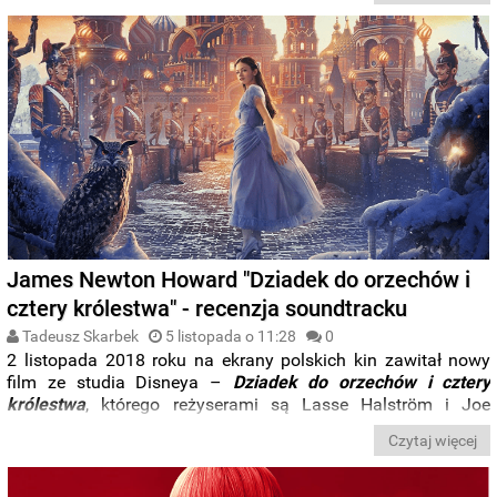
dwa egzemplarzy płyty, wydanej w naszym kraju nakładem
Universal Music Polska
.
James Newton Howard "Dziadek do orzechów i
cztery królestwa" - recenzja soundtracku
Tadeusz Skarbek
5 listopada o 11:28
0
2 listopada 2018 roku na ekrany polskich kin zawitał nowy
film ze studia Disneya –
Dziadek do orzechów i cztery
królestwa
, którego reżyserami są Lasse Halström i Joe
Johnston. Zaś tydzień wcześniej do sprzedaży w naszych
Czytaj więcej
sklepach internetowych trafił soundtrack z kompozycjami
Jamesa Newtona Howarda
. Poniżej jego recenzja.