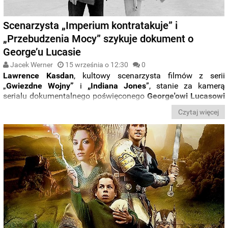
Scenarzysta „Imperium kontratakuje” i
„Przebudzenia Mocy” szykuje dokument o
George’u Lucasie
Jacek Werner
15 września o 12:30
0
Lawrence Kasdan
, kultowy scenarzysta filmów z serii
„
Gwiezdne Wojny”
i
„Indiana Jones
”, stanie za kamerą
serialu dokumentalnego poświęconego
George'owi Lucasowi
i studiu
Industrial
Light & Magic
.
Czytaj więcej