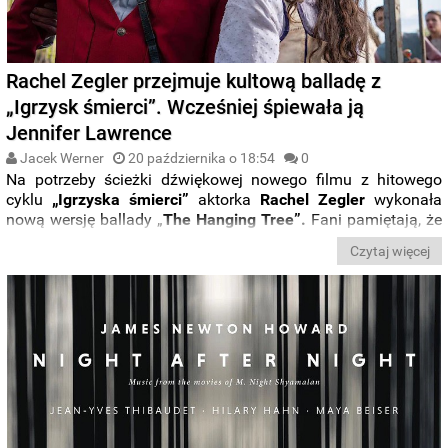
Rachel Zegler przejmuje kultową balladę z
„Igrzysk śmierci”. Wcześniej śpiewała ją
Jennifer Lawrence
Jacek Werner
20 października o 18:54
0
Na potrzeby ścieżki dźwiękowej nowego filmu z hitowego
cyklu
„Igrzyska śmierci”
aktorka
Rachel Zegler
wykonała
nową wersję ballady „
The Hanging Tree”.
Fani pamiętają, że
w odsłonie z 2014 roku tę samą piosenkę zaśpiewała
Czytaj więcej
Jennifer Lawrence
, wcielająca się się w postać
Katniss
Everdeen
. Singiel z prequela „
Ballada ptaków i węży
” trafił
właśnie do sieci.