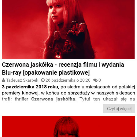
Czerwona jaskółka - recenzja filmu i wydania
Blu-ray [opakowanie plastikowe]
Tadeusz Skarbek
26 października o 20:20
0
3 października 2018 roku
, po siedmiu miesiącach od polskiej
premiery kinowej, w końcu do sprzedaży w naszych sklepach
trafił thriller
Czerwona jaskółka
. Tytuł ten ukazał się na
płytach
DVD
w digibooku, Blu-ray (
opakowanie plastikowe
i
Czytaj więcej
steelbook
) oraz 4K Ultra HD (
opakowanie plastikowe
i
steelbook
). Poniżej recenzja edycji podstawowej na
niebieskim krążku. Zapraszamy do lektury.