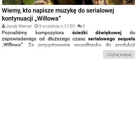
Wiemy, kto napisze muzykę do serialowej
kontynuacji „Willowa”
Jacek Werner
9 września o 17:55
0
Poznaliśmy kompozytora
ścieżki dźwiękowej
do
zapowiadanego od dłuższego czasu
serialowego
sequela
„
Willowa
”. Za przygotowanie soundtracku do produkcji
odpowie znany kompozytor
James Newton Howard
, mający
Czytaj więcej
w dorobku muzykę z „
Igrzysk śmierci”
, „
Znaków
” i „
Szóstego
zmysłu
”.