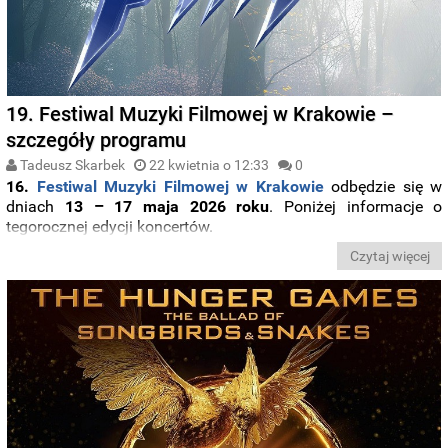
19. Festiwal Muzyki Filmowej w Krakowie –
szczegóły programu
Tadeusz Skarbek
22 kwietnia o 12:33
0
16.
Festiwal Muzyki Filmowej w Krakowie
odbędzie się w
dniach
13 – 17 maja 2026 roku
. Poniżej informacje o
tegorocznej edycji koncertów.
Czytaj więcej