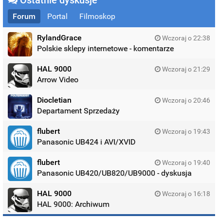
Ostatnie dyskusje
Forum
Portal
Filmoskop
RylandGrace
Wczoraj o 22:38
Polskie sklepy internetowe - komentarze
HAL 9000
Wczoraj o 21:29
Arrow Video
Diocletian
Wczoraj o 20:46
Departament Sprzedaży
flubert
Wczoraj o 19:43
Panasonic UB424 i AVI/XVID
flubert
Wczoraj o 19:40
Panasonic UB420/UB820/UB9000 - dyskusja
HAL 9000
Wczoraj o 16:18
HAL 9000: Archiwum