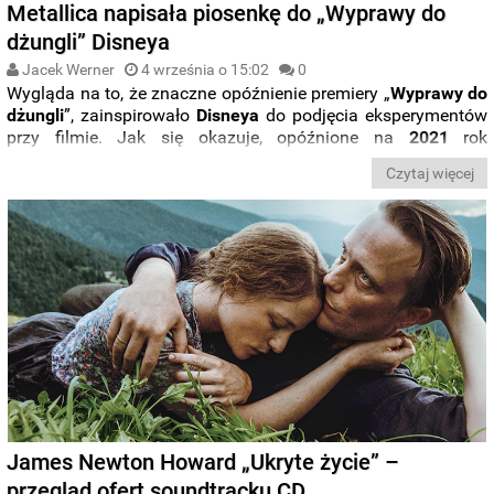
Metallica napisała piosenkę do „Wyprawy do
dżungli” Disneya
Jacek Werner
4 września o 15:02
0
Wygląda na to, że znaczne opóźnienie premiery „
Wyprawy do
dżungli
”, zainspirowało
Disneya
do podjęcia eksperymentów
przy filmie. Jak się okazuje, opóźnione na
2021
rok
widowisko z
Emily Blunt i Dwaynem Johnsonem
zostanie
Czytaj więcej
wzbogacone o specjalnie w tym celu napisaną piosenkę
Metalliki
. Nową kompozycję zespołu usłyszymy obok ścieżki
dźwiękowej
Jamesa Newtona Howarda.
James Newton Howard „Ukryte życie” –
przegląd ofert soundtracku CD