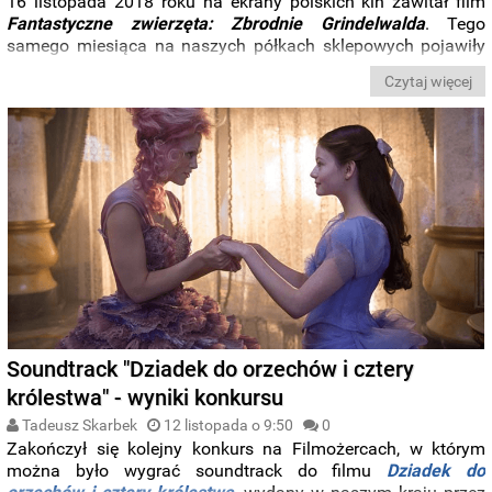
16 listopada 2018 roku na ekrany polskich kin zawitał film
Fantastyczne zwierzęta: Zbrodnie Grindelwalda
. Tego
samego miesiąca na naszych półkach sklepowych pojawiły
się dwie edycje soundtracku z kompozycjami
Jamesa
Czytaj więcej
Newtona Howarda
: CD (w sprzedaży od 9 listopada) i winyl
(w sprzedaży do 23 listopada). Poniżej recenzja wydania na
srebrnym krążku.
Soundtrack "Dziadek do orzechów i cztery
królestwa" - wyniki konkursu
Tadeusz Skarbek
12 listopada o 9:50
0
Zakończył się kolejny konkurs na Filmożercach, w którym
można było wygrać soundtrack do filmu
Dziadek do