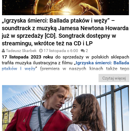
„Igrzyska śmierci: Ballada ptaków i węży” –
soundtrack z muzyką Jamesa Newtona Howarda
już w sprzedaży [CD]. Songtrack dostępny w
streamingu, wkrótce też na CD i LP
Tadeusz Skarbek
17 listopada o 6:00
2
17 listopada 2023 roku
do sprzedaży w polskich sklepach
trafiła muzyka ilustracyjna z filmu „
Igrzyska śmierci: Ballada
ptaków i węży
” (premiera w naszych kinach także tego
samego dnia).
Dwupłytowy zestaw CD
z kompozycjami
Czytaj więcej
Jamesa Newtona Howarda
ukazał się nakładem
Sony Music
Poland
. Poniżej szczegóły soundtracku (score) oraz
informacje o albumie
Various Artists
i jego wydaniach, za
które odpowiada
Universal Music Polska
.