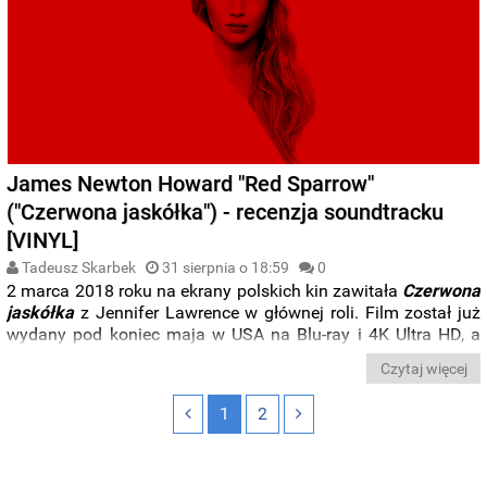
James Newton Howard "Red Sparrow"
("Czerwona jaskółka") - recenzja soundtracku
[VINYL]
Tadeusz Skarbek
31 sierpnia o 18:59
0
2 marca 2018 roku na ekrany polskich kin zawitała
Czerwona
jaskółka
z Jennifer Lawrence w głównej roli. Film został już
wydany pod koniec maja w USA na Blu-ray i 4K Ultra HD, a
data jego polskiej premiery na fizycznych nośnikach została
Czytaj więcej
ustalona dopiero na październik. Natomiast 1 czerwca 2018
roku, nieco ponad dwa miesiące od nadwiślańskiej premiery
1
2
edycji CD, do sprzedaży w sklepach muzycznych trafiła
winylowa wersja soundtracku z kompozycjami
Jamesa
Newtona Howarda
. Poniżej recenzja wydania LP.