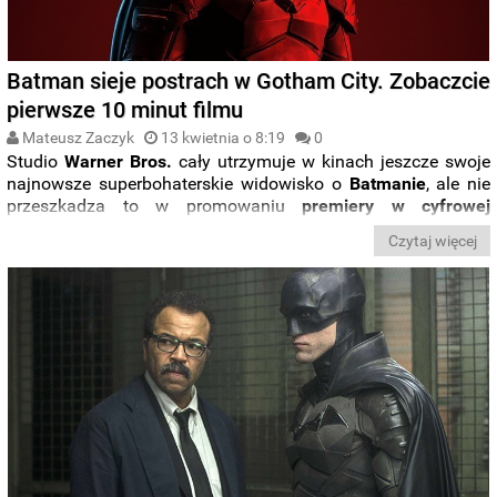
Batman sieje postrach w Gotham City. Zobaczcie
pierwsze 10 minut filmu
Mateusz Zaczyk
13 kwietnia o 8:19
0
Studio
Warner Bros.
cały utrzymuje w kinach jeszcze swoje
najnowsze superbohaterskie widowisko o
Batmanie
, ale nie
przeszkadza to w promowaniu
premiery w cyfrowej
dystrybucji
. Do sieci trafiło właśnie oficjalnie
10 minut filmu
Czytaj więcej
przedstawiające
otwierającą
sekwencję
, w której
Batman
rusza na łowy w mroczną noc
.