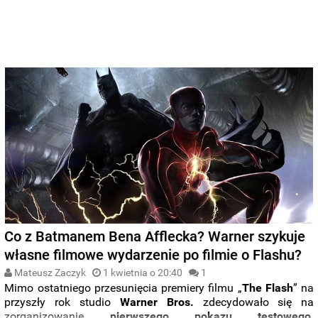
Co z Batmanem Bena Afflecka? Warner szykuje
własne filmowe wydarzenie po filmie o Flashu?
Mateusz Zaczyk
1 kwietnia o 20:40
1
Mimo ostatniego przesunięcia premiery filmu „
The
Flash
” na
przyszły rok studio
Warner Bros.
zdecydowało się na
zorganizowanie
pierwszego pokazu testowego
.