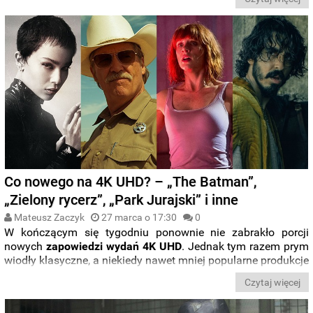
porównywana klimatem do takiego klasyka jak „
Miłość,
szmaragd i krokodyl”
, przebiła przedpremierowe prognozy i
z
przytupem
otworzyła
letni sezon w kinach
.
Co nowego na 4K UHD? – „The Batman”,
„Zielony rycerz”, „Park Jurajski” i inne
Mateusz Zaczyk
27 marca o 17:30
0
W kończącym się tygodniu ponownie nie zabrakło porcji
nowych
zapowiedzi wydań 4K UHD
. Jednak tym razem prym
wiodły klasyczne, a niekiedy nawet mniej popularne produkcje
z poprzednich dekad. Niektóre z nich doczekają się też
Czytaj więcej
steelbooków
, a inne – standardowych edycji. Wszystkie
zapowiedzi ze świata
Ultra HD Blu-ray
zebraliśmy dla Was w