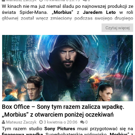
W kinach nie ma już niemal śladu po najnowszej produkcji ze
świata Spider-Mana. „
Morbius
” z
Jaredem
Leto
w roli
głównej został wręcz zmieciony podczas swojego drugiego
weekendu przez film „
Sonic. Szybki jak błyskawica 2
”, który z
Czytaj więcej
wyjątkową łatwością przebił nawet najbardziej optymistyczne
prognozy i zgarnął
ponad 70 mln dolarów
od amerykańskich
widzów. Jak poradziły sobie inne produkcje i ile z
zagranicznych rynków zebrała nowa odsłona serii
„Fantastycznych zwierząt”
?
Box Office – Sony tym razem zalicza wpadkę.
„Morbius” z otwarciem poniżej oczekiwań
Mateusz Zaczyk
3 kwietnia o 20:06
0
Tym razem studio
Sony
Pictures
musi przygotować się na
finansową wpadkę
. Superbohaterskie widowisko „
Morbius
” z