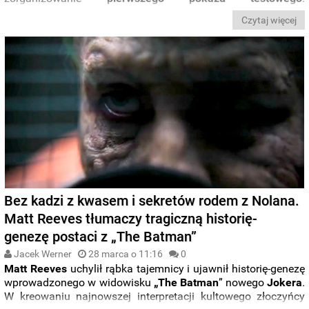
Zaprezentowanie filmu widzom przyniosło
nową porcję
Czytaj więcej
przecieków
, które mogą zaskoczyć
wielu fanów
zastanawiających się nad tym,
jak Warner chce rozwijać
swoje uniwersum
po „
Lidze Sprawiedliwości Zacka
Snydera
” i co czeka najpopularniejszych herosów takich jak
Batman
i
Superman
.
Bez kadzi z kwasem i sekretów rodem z Nolana.
Matt Reeves tłumaczy tragiczną historię-
genezę postaci z „The Batman”
Jacek Werner
28 marca o 11:16
0
Matt Reeves
uchylił rąbka tajemnicy i ujawnił historię-genezę
wprowadzonego w widowisku
„The Batman
” nowego
Jokera
.
W kreowaniu najnowszej interpretacji kultowego złoczyńcy