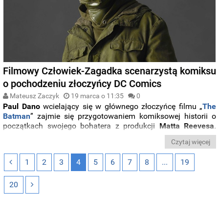
Filmowy Człowiek-Zagadka scenarzystą komiksu
o pochodzeniu złoczyńcy DC Comics
Mateusz Zaczyk
19 marca o 11:35
0
Paul
Dano
wcielający się w głównego złoczyńcę filmu „
The
Batman
” zajmie się przygotowaniem komiksowej historii o
początkach swojego bohatera z produkcji
Matta
Reevesa
.
Zobaczcie okładkę komiksu „
Riddler: Year One
”.
Czytaj więcej
1
2
3
4
5
6
7
8
...
19
20