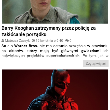
Barry Keoghan zatrzymany przez policję za
zakłócanie porządku
Mateusz Zaczyk
16 kwietnia o 9:40
0
Studio
Warner Bros.
nie ma ostatnio szczęścia w stawianiu
na aktorów, którzy mają być głównymi
gwiazdami
ich
największych
projektów
superbohaterskich
. Po tym, jak w
poważne tarapaty na Hawajach wpadł
Ezra
Miller
, teraz
Czytaj więcej
zatrzymany przez policję został
Barry Keoghan
, który ma
wcielać się w nowego Jokera.