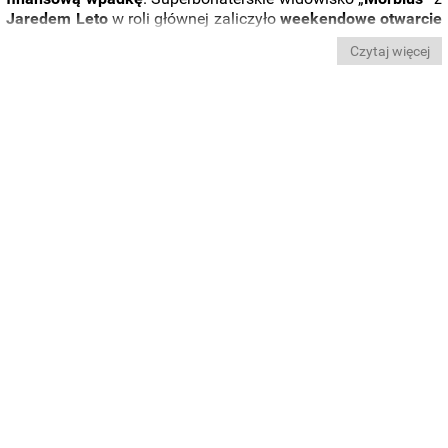
Jaredem
Leto
w roli głównej zaliczyło
weekendowe otwarcie
poniżej oczekiwań
i co najgorsze – z punktu widzenia samej
Czytaj więcej
wytwórni –
nie spodobało się widzom
, co zwiastuje spore
spadki w najbliższych tygodniach.