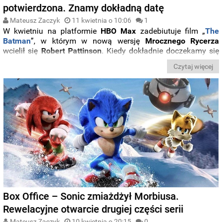
potwierdzona. Znamy dokładną datę
Mateusz Zaczyk
11 kwietnia o 10:06
1
W kwietniu na platformie
HBO
Max
zadebiutuje film „
The
Batman
”, w którym w nową wersję
Mrocznego
Rycerza
wcielił się
Robert
Pattinson
. Kiedy dokładnie doczekamy się
debiutu w Polsce? Znamy szczegóły.
Czytaj więcej
Box Office – Sonic zmiażdżył Morbiusa.
Rewelacyjne otwarcie drugiej części serii
Mateusz Zaczyk
10 kwietnia o 20:15
0