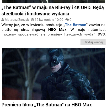
„The Batman” w maju na Blu-ray i 4K UHD. Będą
steelbooki i limitowane wydania
Mateusz Zaczyk
12 kwietnia o 10:00
0
Wiemy już, że w kwietniu produkcja „
The
Batman
” zawita na
platformę streamingową
HBO Max
. W maju natomiast
możemy spodziewać się premiery fizycznych wydań
DVD
,
Blu-ray
i
4K
UHD
z najnowszym filmem o
Mrocznym Rycerzu
,
Czytaj więcej
którego zagrał tym razem
Robert Pattinson
.
Premiera filmu „The Batman” na HBO Max