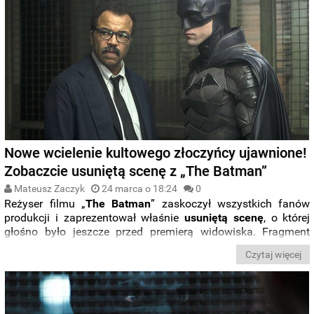
nowym wpisie z cyklu „
Co nowego na 4K UHD?
”. Miłej lektury.
Nowe wcielenie kultowego złoczyńcy ujawnione!
Zobaczcie usuniętą scenę z „The Batman”
Mateusz Zaczyk
24 marca o 18:24
0
Reżyser filmu „
The Batman
” zaskoczył wszystkich fanów
produkcji i zaprezentował właśnie
usuniętą scenę
, o której
głośno było jeszcze przed premierą widowiska. Fragment
filmu daje nam
pierwsze spojrzenie
na
nową wersję
Czytaj więcej
kultowego przeciwnika Mrocznego Rycerza
.