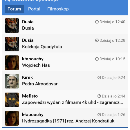
Forum
Portal
Filmoskop
Dusia
Dzisiaj o 12:40
Dusia
Dusia
Dzisiaj o 12:28
Kolekcja Quadyfula
kłapouchy
Dzisiaj o 10:15
Wojciech Has
Kirek
Dzisiaj o 9:24
Pedro Almodovar
Mefisto
Dzisiaj o 2:44
Zapowiedzi wydań z filmami 4k uhd - zagraniczne wydania
kłapouchy
Dzisiaj o 1:26
Hydrozagadka [1971] reż. Andrzej Kondratiuk