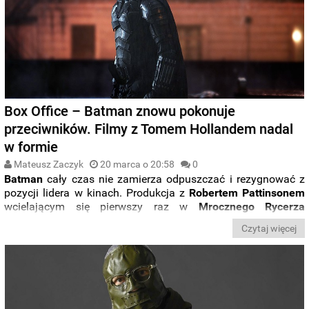
Box Office – Batman znowu pokonuje
przeciwników. Filmy z Tomem Hollandem nadal
w formie
Mateusz Zaczyk
20 marca o 20:58
0
Batman
cały czas nie zamierza odpuszczać i rezygnować z
pozycji lidera w kinach. Produkcja z
Robertem
Pattinsonem
wcielającym się pierwszy raz w
Mrocznego
Rycerza
ponownie przyciągnęła największą liczbę widzów i zdołała
Czytaj więcej
przebić na krajowym podwórku
granicę 300 mln dolarów
. Nie
było się jednak bez wpadek.