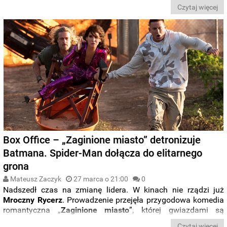
scenarzysta filmu uniknął powiązań z jego komiksowym
Czytaj więcej
originem
, czyli upadkiem do kadzi z kwasem w zakładzie Ace
Chemicals
. Tak jak reszta elementów świata tego filmu,
Joker otrzymał bardziej realistyczne tło
.
Box Office – „Zaginione miasto” detronizuje
Batmana. Spider-Man dołącza do elitarnego
grona
Mateusz Zaczyk
27 marca o 21:00
0
Nadszedł czas na zmianę lidera. W kinach nie rządzi już
Mroczny
Rycerz
. Prowadzenie przejęła przygodowa komedia
romantyczna „
Zaginione miasto
”, której gwiazdami są
Channing Tatum
i
Sandra Bullock
. Filmowa produkcja
Czytaj więcej