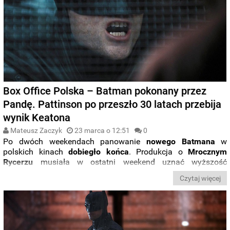
Box Office Polska – Batman pokonany przez
Pandę. Pattinson po przeszło 30 latach przebija
wynik Keatona
Mateusz Zaczyk
23 marca o 12:51
0
Po dwóch weekendach panowanie
nowego
Batmana
w
polskich kinach
dobiegło
końca
. Produkcja o
Mrocznym
Rycerzu
musiała w ostatni weekend uznać wyższość
animacji „
To nie wypanda
”, która po solidnym otwarciu
Czytaj więcej
zaliczyła
jeszcze lepszy wynik
w drugim tygodniu swojej
obecności na ekranach. Mimo utraty prowadzenia, produkcja
z
Pattinsonem
stała się już
najpopularniejszym filmem o
Batmanie
goszczącym w polskich kinach.