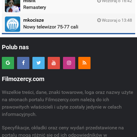
misfit
Wczoraj o 16:42
Remastery
mkocisze
Wczoraj o 13:48
Nowy telewizor 75-77 cali
Polub nas
Filmozercy.com
Wszelkie treści, dane, znaki towarowe, loga oraz nazwy użyte
na stronach portalu Filmozercy.com należą do ich
prawowitych właścicieli i użyte zostały jedynie w celach
informacyjnych.
Specyfikacje, okładki oraz ceny wydań przedstawione na
portalu mogą różnić się od ich odpowiedników w