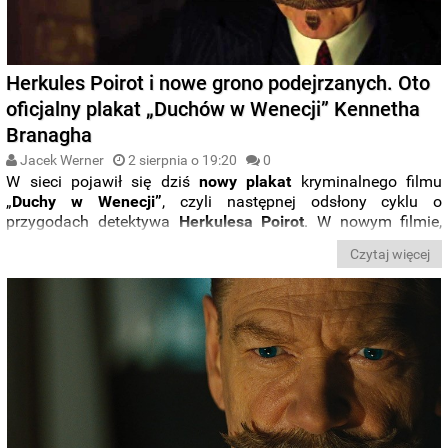
Herkules Poirot i nowe grono podejrzanych. Oto
oficjalny plakat „Duchów w Wenecji” Kennetha
Branagha
Jacek Werner
2 sierpnia o 19:20
0
W sieci pojawił się dziś
nowy plakat
kryminalnego filmu
„
Duchy w Wenecji”
, czyli następnej odsłony cyklu o
przygodach detektywa
Herkulesa Poirot
. W nowym filmie,
tym razem zbliżonego konwencją do kina grozy, w kultowego
Czytaj więcej
bohatera raz jeszcze wciela się
Kenneth Branagh
.