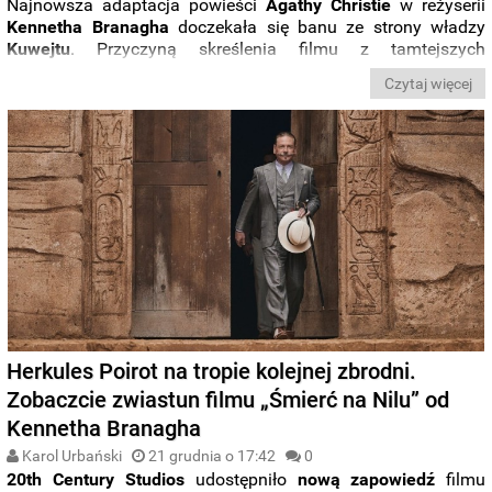
Najnowsza adaptacja powieści
Agathy Christie
w reżyserii
Kennetha Branagha
doczekała się banu ze strony władzy
Kuwejtu
. Przyczyną skreślenia filmu z tamtejszych
repertuarów podzieliła się przedstawicielka Ministerstwa
Czytaj więcej
Informacji. Chodzi o obecność w obsadzie aktorki
Gal Gadot
.
Herkules Poirot na tropie kolejnej zbrodni.
Zobaczcie zwiastun filmu „Śmierć na Nilu” od
Kennetha Branagha
Karol Urbański
21 grudnia o 17:42
0
20th Century Studios
udostępniło
nową zapowiedź
filmu