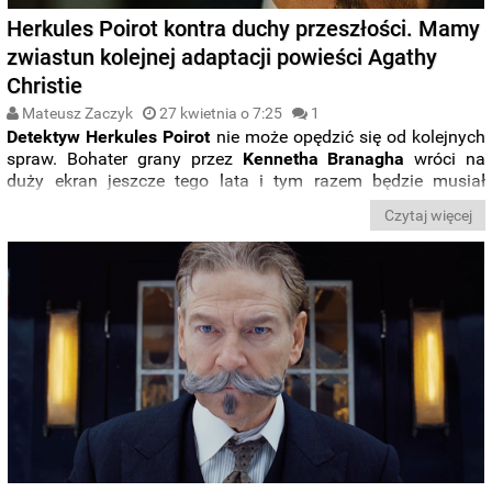
Herkules Poirot kontra duchy przeszłości. Mamy
zwiastun kolejnej adaptacji powieści Agathy
Christie
Mateusz Zaczyk
27 kwietnia o 7:25
1
Detektyw Herkules Poirot
nie może opędzić się od kolejnych
spraw. Bohater grany przez
Kennetha Branagha
wróci na
duży ekran jeszcze tego lata i tym razem będzie musiał
stawić czoła nie tylko kryminalnej zagadce, ale także duchom
Czytaj więcej
przeszłości. Zobaczcie zwiastun „
A Haunting in Venice”
.