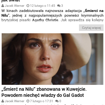
Jacek Werner
12 lutego o 11:45
3
W kinach zadebiutowała najnowsza adaptacja „
Śmierci na
Nilu
”, jednej z najpopularniejszych powieści kryminalnych
brytyjskiej pisarki
Agathy Christie
. Jak sprawdza się kolejny
film o detektywie
Herkulesie Poirocie
w reżyserii
Kennetha
Czytaj więcej
Branagha
? Zapraszamy do lektury naszej recenzji.
„Śmierć na Nilu” zbanowana w Kuwejcie.
Powodem niechęć władzy do Gal Gadot
Jacek Werner
7 lutego o 17:31
0