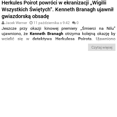
Herkules Poirot powróci w ekranizacji „Wigilii
Wszystkich Świętych”. Kenneth Branagh ujawnił
gwiazdorską obsadę
Jacek Werner
11 października o 9:42
0
Jeszcze przy okazji kinowej premiery „Śmierci na Nilu”
ujawniono, że
Kenneth Branagh
otrzyma kolejną okazję by
wcielić się w
detektywa Herkulesa Poirota
. Ujawniono
właśnie, że w przygotowaniach znajduje się kryminalne
Czytaj więcej
widowisko na motywach powieści „
Wigilia Wszystkich
Świętych
”. Poznaliśmy też
główną obsadę
.