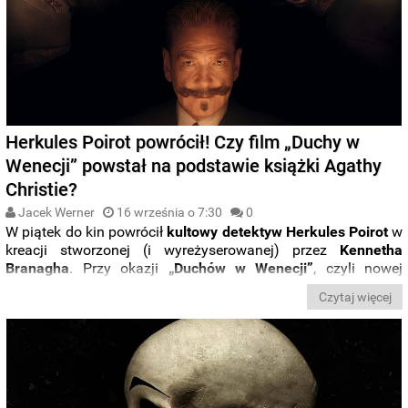
Herkules Poirot powrócił! Czy film „Duchy w
Wenecji” powstał na podstawie książki Agathy
Christie?
Jacek Werner
16 września o 7:30
0
W piątek do kin powrócił
kultowy detektyw Herkules Poirot
w
kreacji stworzonej (i wyreżyserowanej) przez
Kennetha
Branagha
. Przy okazji
„Duchów w Wenecji”
, czyli nowej
adaptacji dorobku
Agathy Christie
, filmowiec podjął się
Czytaj więcej
przeniesienia na ekrany jednego z mniej znanych dzieł
Brytyjki – na dodatek zmieniając tytuł względem
pierwowzoru. Po którą pracę autorki
„Śmierci na Nilu
” należy
sięgnąć, by poznać oryginalną historię, która zainspirowała
twórców filmu?