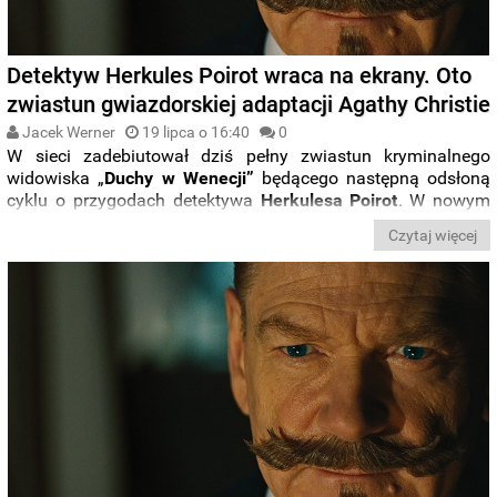
Detektyw Herkules Poirot wraca na ekrany. Oto
zwiastun gwiazdorskiej adaptacji Agathy Christie
Jacek Werner
19 lipca o 16:40
0
W sieci zadebiutował dziś pełny zwiastun kryminalnego
widowiska „
Duchy w Wenecji”
będącego następną odsłoną
cyklu o przygodach detektywa
Herkulesa Poirot
. W nowym
filmie w kultowego bohatera raz jeszcze wciela się
Kenneth
Czytaj więcej
Branagh
. Na ekranie znów towarzyszyć będą mu prawdziwe
gwiazdy.