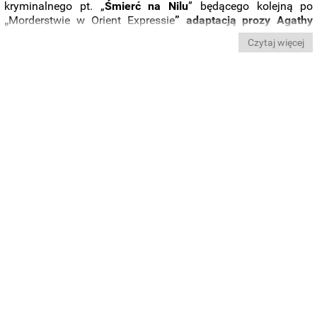
kryminalnego pt. „
Śmierć na Nilu
” będącego kolejną po
„
Morderstwie w Orient Expressie
”
adaptacją prozy Agathy
Christie
wyreżyserowaną przez
Kennetha Branagha
. Brytyjski
Czytaj więcej
aktor ponownie pojawi się w obrazie
w roli kultowego
Herkulesa Poirot
.