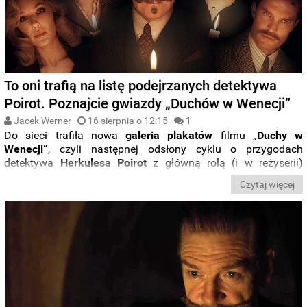
To oni trafią na listę podejrzanych detektywa
Poirot. Poznajcie gwiazdy „Duchów w Wenecji”
Jacek Werner
16 sierpnia o 12:15
1
Do sieci trafiła nowa
galeria plakatów
filmu „
Duchy w
Wenecji”
, czyli następnej odsłony cyklu o przygodach
detektywa
Herkulesa Poirot
z główną rolą (i w reżyserii)
Kennetha Branagha
. Tym razem mamy okazję przyjrzeć się z
Czytaj więcej
osobna każdemu z bohaterów uwikłanych w nową intrygę
inspirowaną opowieścią
Agathy Christie
.