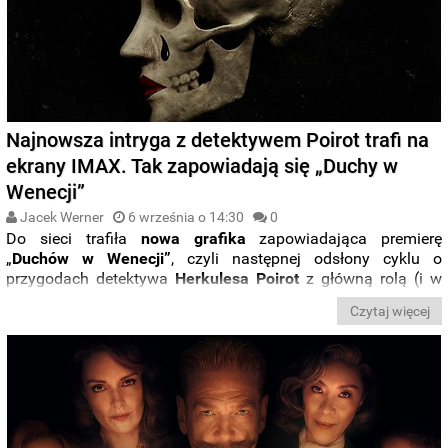
Najnowsza intryga z detektywem Poirot trafi na
ekrany IMAX. Tak zapowiadają się „Duchy w
Wenecji”
Jacek Werner
6 września o 14:30
0
Do sieci trafiła
nowa grafika
zapowiadająca premierę
„
Duchów w Wenecji”
, czyli następnej odsłony cyklu o
przygodach detektywa
Herkulesa Poirot
z główną rolą (i w
reżyserii)
Kennetha Branagha
. Stylowy plakat potwierdza, że
Czytaj więcej
za oceanem kryminalna produkcja inspirowaną opowieścią
Agathy Christie
doczeka się pokazów
na ekranach IMAX
.