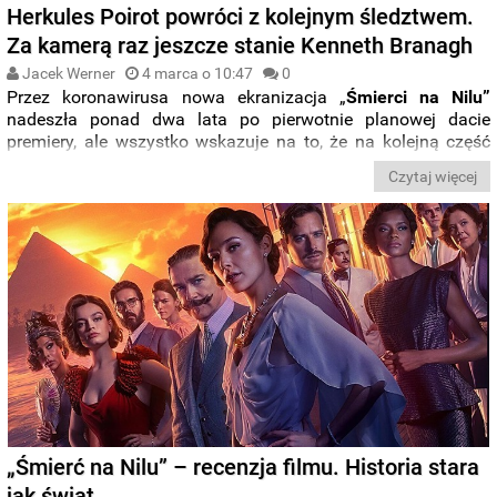
Herkules Poirot powróci z kolejnym śledztwem.
Za kamerą raz jeszcze stanie Kenneth Branagh
Jacek Werner
4 marca o 10:47
0
Przez koronawirusa nowa ekranizacja „
Śmierci na Nilu”
nadeszła ponad dwa lata po pierwotnie planowej dacie
premiery, ale wszystko wskazuje na to, że na kolejną część
serii adaptującej dorobek
Agathy Christie
nie trzeba będzie
Czytaj więcej
zbyt długo czekać. Następny film
w reżyserii i z główną rolą
Kennetha Branagha
oficjalnie zapowiedział właśnie szef
20th
Century Studios
.
„Śmierć na Nilu” – recenzja filmu. Historia stara
jak świat