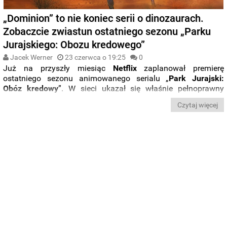
„Dominion” to nie koniec serii o dinozaurach.
Zobaczcie zwiastun ostatniego sezonu „Parku
Jurajskiego: Obozu kredowego”
Jacek Werner
23 czerwca o 19:25
0
Już na przyszły miesiąc
Netflix
zaplanował premierę
ostatniego sezonu animowanego serialu „
Park Jurajski:
Obóz kredowy
”. W sieci ukazał się właśnie pełnoprawny
zwiastun odcinków, które domkną przygody grupy
Czytaj więcej
nastolatków uwięzionej na wyspie pełnej dinozaurów.