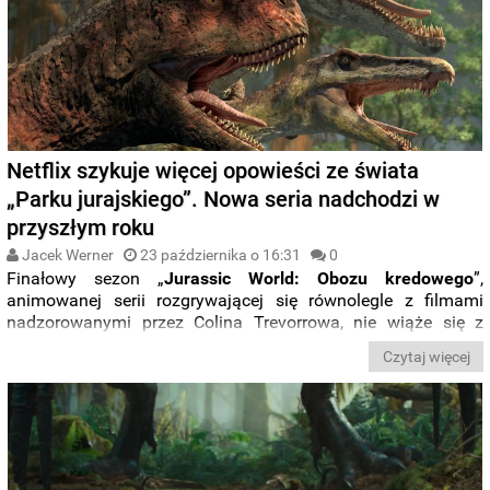
Netflix szykuje więcej opowieści ze świata
„Parku jurajskiego”. Nowa seria nadchodzi w
przyszłym roku
Jacek Werner
23 października o 16:31
0
Finałowy sezon „
Jurassic World: Obozu kredowego
”,
animowanej serii rozgrywającej się równolegle z filmami
nadzorowanymi przez Colina Trevorrowa, nie wiąże się z
zakończeniem przygód
Dariusa Bowmana
. Główny bohater
Czytaj więcej
tamtej produkcji wróci w nowym serialu, noszącym tytuł
„Chaos Theory”
. Co o nim wiemy?