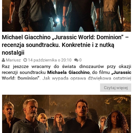
Michael Giacchino „Jurassic World: Dominion” –
recenzja soundtracku. Konkretnie i z nutką
nostalgii
Mariusz
14 października o 20:10
0
Raz jeszcze wracamy do świata dinozaurów przy okazji
recenzji soundtracku
Michaela Giacchino
, do filmu
„Jurassic
World: Dominion”
. Jak wypada oprawa dźwiękowa ostatniej
części trylogii zapoczątkowanej w 2015 roku przez film w
Czytaj więcej
reżyserii
Colina Trevorrowa?