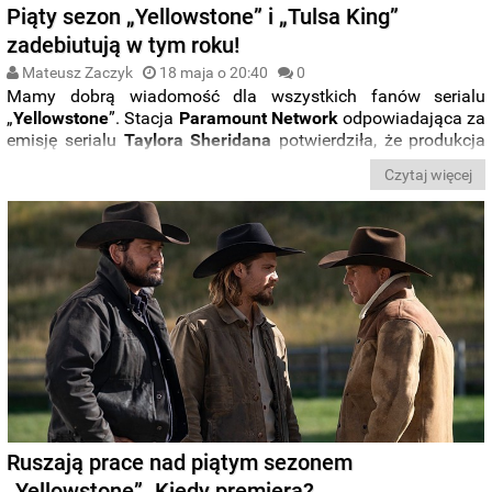
Piąty sezon „Yellowstone” i „Tulsa King”
zadebiutują w tym roku!
Mateusz Zaczyk
18 maja o 20:40
0
Mamy dobrą wiadomość dla wszystkich fanów serialu
„
Yellowstone
”. Stacja
Paramount
Network
odpowiadająca za
emisję serialu
Taylora Sheridana
potwierdziła, że produkcja
powróci z
piątym sezonem
jeszcze
w tym roku
. Kiedy
Czytaj więcej
dokładnie możemy spodziewać się premiery piątej serii?
Ruszają prace nad piątym sezonem
„Yellowstone”. Kiedy premiera?