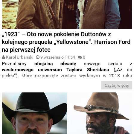
„1923” – Oto nowe pokolenie Duttonów z
kolejnego prequela „Yellowstone”. Harrison Ford
na pierwszej fotce
Karol Urbański
9 września o 11:54
0
Poznaliśmy
oficjalną obsadę
nowego serialu z
westernowego uniwersum Taylora Sheridana
(„Aż do
piekła”), które rozpoczęte zostało wydanym w 2018 roku
„
Yellowstone
” z
Kevinem Costnerem
w roli głównej. Drugi z
Czytaj więcej
kolei - po
zeszłorocznym „
1883
”
- prequel przeniesie nas do
czasów Wielkiego Kryzysu
. Produkcja została zatytułowana
„
1923
”.