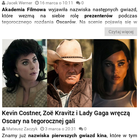
Jacek Werner
16 marca o 10:11
0
Akademia Filmowa
wyjawiła nazwiska następnych gwiazd,
które wezmą na siebie rolę
prezenterów
podczas
tegorocznego rozdania
Oscarów
. Na scenie pojawią się w
tym charakterze między innymi
Samuel L. Jackson
i
Jamie
Czytaj więcej
Lee Curtis
.
Kevin Costner, Zoë Kravitz i Lady Gaga wręczą
Oscary na tegorocznej gali
Mateusz Zaczyk
3 marca o 20:31
0
Znamy już
nazwiska pierwszych gwiazd kina
, które w tym