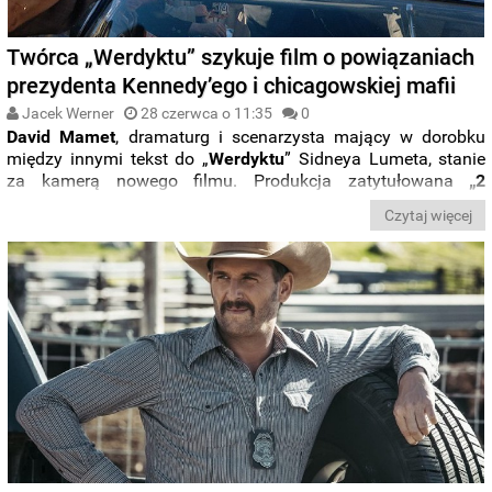
Twórca „Werdyktu” szykuje film o powiązaniach
prezydenta Kennedy’ego i chicagowskiej mafii
Jacek Werner
28 czerwca o 11:35
0
David Mamet
, dramaturg i scenarzysta mający w dorobku
między innymi tekst do „
Werdyktu
” Sidneya Lumeta, stanie
za kamerą nowego filmu. Produkcja zatytułowana
„2
Days/1963
” przedstawi okoliczności zabójstwa
Johna F.
Czytaj więcej
Kennedy'ego
na tle rzekomych powiązań prezydenta z mafią
z Chicago.