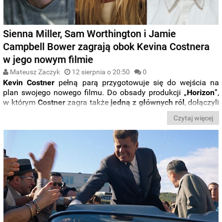
Sienna Miller, Sam Worthington i Jamie
Campbell Bower zagrają obok Kevina Costnera
w jego nowym filmie
Mateusz Zaczyk
12 sierpnia o 20:50
0
Kevin Costner
pełną parą przygotowuje się do wejścia na
plan swojego nowego filmu. Do obsady produkcji „
Horizon
”,
w którym
Costner
zagra także
jedną z głównych ról
, dołączyli
właśnie
Sienna Miller
(„Anatomia skandalu”),
Sam
Czytaj więcej
Worthington
(„Avatar”) i
Jamie Campbell Bower
, którego
mogliśmy niedawno oglądać w serialu „
Stranger Things
”.