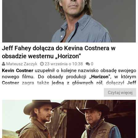
Jeff Fahey dołącza do Kevina Costnera w
obsadzie westernu „Horizon”
Mateusz Zaczyk
23 września o 10:38
0
Kevin Costner
uzupełnił o kolejne nazwisko obsadę swojego
nowego filmu. Do obsady produkcji „
Horizon
”, w którym
Costner
zagra także
jedną z głównych ról
, dołączył
Jeff
Fahey
znany z seriali „
Lost: Zagubieni
”, „
Justified: Bez
Czytaj więcej
przebaczenia
” i filmów „
Maczeta
” oraz „
Grindhouse: Planet
Terror
”.