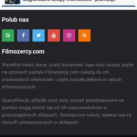
Polub nas
Filmozercy.com
Wszelkie treści, dane, znaki towarowe, loga oraz nazwy użyte
na stronach portalu Filmozercy.com należą do ich
prawowitych właścicieli i użyte zostały jedynie w celach
informacyjnych.
Specyfikacje, okładki oraz ceny wydań przedstawione na
portalu mogą różnić się od ich odpowiedników w
poszczególnych sklepach. Ostatecznie należy opierać się na
danych umieszczonych w sklepach.