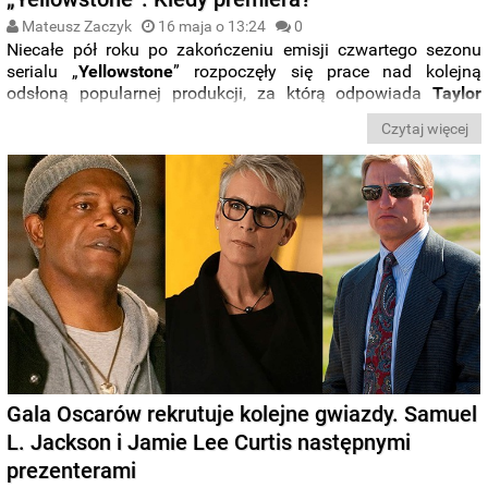
Mateusz Zaczyk
16 maja o 13:24
0
Niecałe pół roku po zakończeniu emisji czwartego sezonu
serialu „
Yellowstone
” rozpoczęły się prace nad kolejną
odsłoną popularnej produkcji, za którą odpowiada
Taylor
Sheridan
. Kiedy możemy spodziewać się debiutu piątego
Czytaj więcej
sezonu popularnej produkcji z
Kevinem
Costnerem?
Gala Oscarów rekrutuje kolejne gwiazdy. Samuel
L. Jackson i Jamie Lee Curtis następnymi
prezenterami