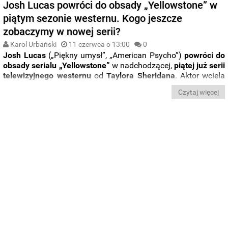
Josh Lucas powróci do obsady „Yellowstone” w
piątym sezonie westernu. Kogo jeszcze
zobaczymy w nowej serii?
Karol Urbański
11 czerwca o 13:00
0
Josh Lucas
(„Piękny umysł”, „American Psycho”)
powróci do
obsady serialu „Yellowstone”
w nadchodzącej,
piątej już serii
telewizyjnego westernu
od
Taylora Sheridana
. Aktor wciela
się w
młodszą wersję protagonisty obrazu
, granego przez
Czytaj więcej
Kevina Costnera
, ranczera
Johna Duttona
.