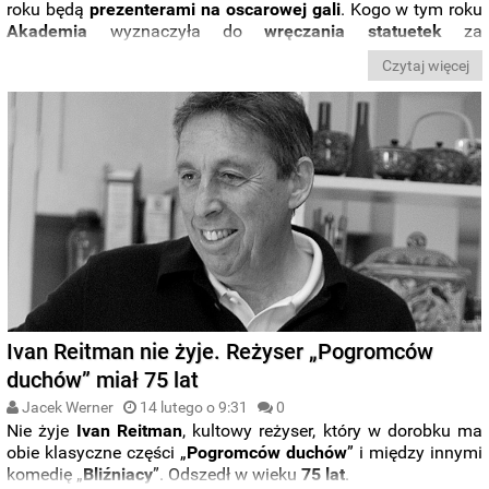
roku będą
prezenterami na oscarowej gali
. Kogo w tym roku
Akademia
wyznaczyła do
wręczania statuetek
za
najważniejsze nagrody w świecie filmu?
Czytaj więcej
Ivan Reitman nie żyje. Reżyser „Pogromców
duchów” miał 75 lat
Jacek Werner
14 lutego o 9:31
0
Nie żyje
Ivan Reitman
, kultowy reżyser, który w dorobku ma
obie klasyczne części „
Pogromców duchów
” i między innymi
komedię „
Bliźniacy
”. Odszedł w wieku
75 lat
.