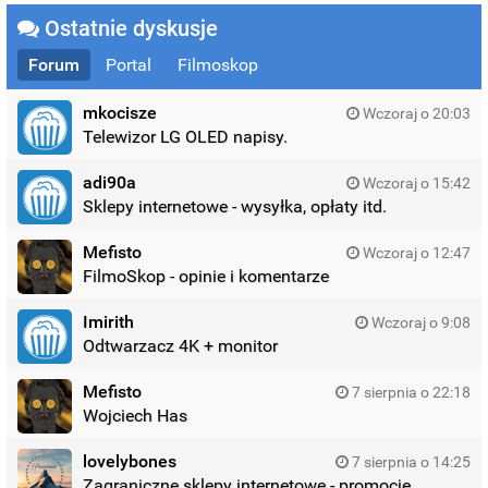
Ostatnie dyskusje
Forum
Portal
Filmoskop
mkocisze
Wczoraj o 20:03
Telewizor LG OLED napisy.
adi90a
Wczoraj o 15:42
Sklepy internetowe - wysyłka, opłaty itd.
Mefisto
Wczoraj o 12:47
FilmoSkop - opinie i komentarze
Imirith
Wczoraj o 9:08
Odtwarzacz 4K + monitor
Mefisto
7 sierpnia o 22:18
Wojciech Has
lovelybones
7 sierpnia o 14:25
Zagraniczne sklepy internetowe - promocje