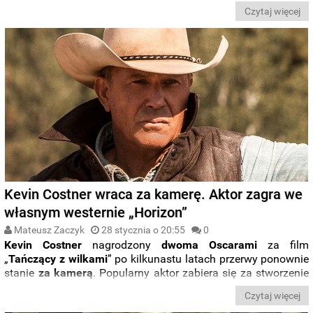
Czytaj więcej
Kevin Costner wraca za kamerę. Aktor zagra we
własnym westernie „Horizon”
Mateusz Zaczyk
28 stycznia o 20:55
0
Kevin Costner
nagrodzony
dwoma Oscarami
za film
„
Tańczący z wilkami
” po kilkunastu latach przerwy ponownie
stanie
za kamerą
. Popularny aktor zabiera się za stworzenie
westernu „
Horizon
”, w którym zagra także
główną
rolę
.
Czytaj więcej