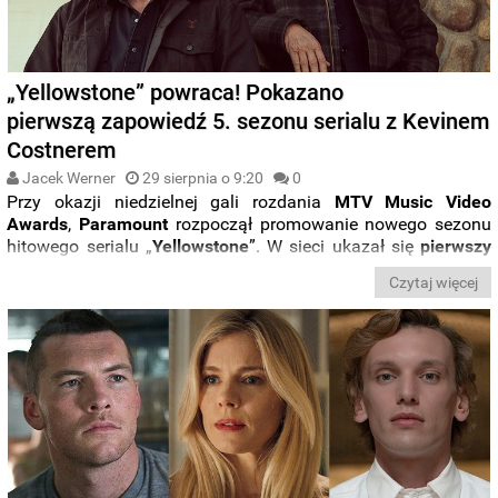
„Yellowstone” powraca! Pokazano
pierwszą zapowiedź 5. sezonu serialu z Kevinem
Costnerem
Jacek Werner
29 sierpnia o 9:20
0
Przy okazji niedzielnej gali rozdania
MTV Music Video
Awards
,
Paramount
rozpoczął promowanie nowego sezonu
hitowego serialu „
Yellowstone
”. W sieci ukazał się
pierwszy
teaser
następnych odcinków tej produkcji. Zapowiada on
Czytaj więcej
listopadową, dwuczęściową premierę.