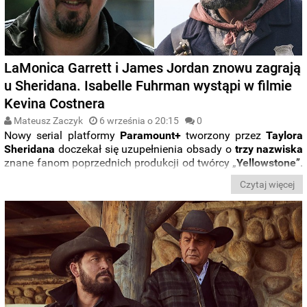
LaMonica Garrett i James Jordan znowu zagrają
u Sheridana. Isabelle Fuhrman wystąpi w filmie
Kevina Costnera
Mateusz Zaczyk
6 września o 20:15
0
Nowy serial platformy
Paramount+
tworzony przez
Taylora
Sheridana
doczekał się uzupełnienia obsady o
trzy nazwiska
znane fanom poprzednich produkcji od twórcy
„
Yellowstone
”
.
Powiększyła się także obsada
nowego filmu w reżyserii
Czytaj więcej
Kevina Costnera
.