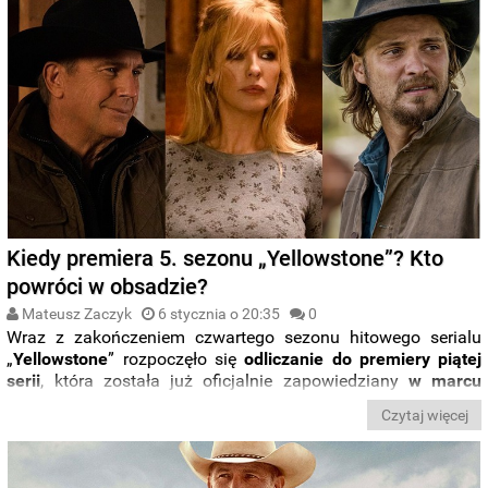
Kiedy premiera 5. sezonu „Yellowstone”? Kto
powróci w obsadzie?
Mateusz Zaczyk
6 stycznia o 20:35
0
Wraz z zakończeniem czwartego sezonu hitowego serialu
„
Yellowstone
” rozpoczęło się
odliczanie do premiery piątej
serii
, która została już oficjalnie zapowiedziany
w marcu
2021 roku
. Kiedy możemy spodziewać się piątego sezonu
Czytaj więcej
popularnej produkcji z
Kevinem
Costnerem?