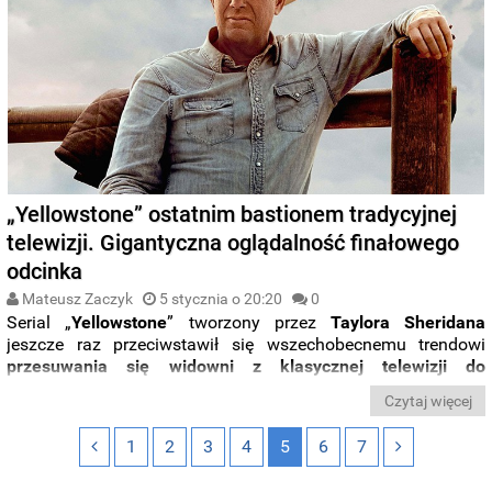
„Yellowstone” ostatnim bastionem tradycyjnej
telewizji. Gigantyczna oglądalność finałowego
odcinka
Mateusz Zaczyk
5 stycznia o 20:20
0
Serial „
Yellowstone
” tworzony przez
Taylora
Sheridana
jeszcze raz przeciwstawił się wszechobecnemu trendowi
przesuwania się widowni z klasycznej telewizji do
streamingu
. Finałowy odcinek czwartego sezonu zaliczył
Czytaj więcej
gigantyczną
oglądalność
, jakiej
mały ekran nie widział od
ponad czterech lat
.
1
2
3
4
5
6
7