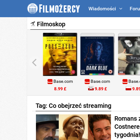
Wiadomości
For
Filmoskop
Base.com
Base.com
Base
8.99 £
9.89 £
9.89
Tag: Co obejrzeć streaming
Romans z
Costnere
tygodnia