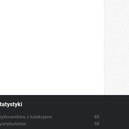
tatystyki
żytkowników z kolekcjami
85
ystrybutorów
98