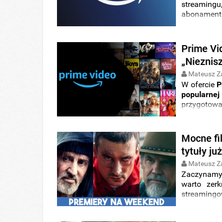
streaming
abonament
reżyserii
podhalańs
podczas
dr
Prime Vid
„Nieznisz
Mateusz Z
W ofercie
P
popularnej
przygotow
filmowych p
4
”, kolejn
Jasona
S
Mocne fil
platformie?
tytuły ju
Mateusz Z
Zaczynamy 
warto zerk
streamingo
na mocne 
wszystkim