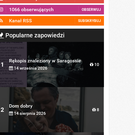
1066 obserwujących
OBSERWUJ
Kanał RSS
SUBSKRYBUJ
Popularne zapowiedzi
Rękopis znaleziony w Saragossie
1
10
14 września 2026
Dom dobry
2
8
14 sierpnia 2026