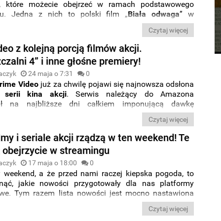
u, które możecie obejrzeć w ramach podstawowego
u. Jedna z nich to polski film „
Biała
odwaga
” w
 Marcina Koszałki opowiadający
historię
dwóch
Czytaj więcej
kich rodów
wystawionych na najtrudniejszą próbę
ugiej Wojny Światowej
.
eo z kolejną porcją filmów akcji.
czalni 4” i inne głośne premiery!
aczyk
24 maja o 7:31
0
rime
Video
już za chwilę pojawi się najnowsza odsłona
 serii kina akcji
. Serwis należący do Amazona
ał na najbliższe dni całkiem imponującą dawkę
remier, wśród których największą będą „
Niezniszczalni
Czytaj więcej
a część serii prowadzonej przez
Sylvestra Stallone'a
i
tathama
. Co jeszcze będzie można obejrzeć na
my i seriale akcji rządzą w ten weekend! Te
ż obejrzycie w streamingu
aczyk
17 maja o 18:00
0
weekend, a że przed nami raczej kiepska pogoda, to
nąć, jakie nowości przygotowały dla nas platformy
we. Tym razem lista nowości jest mocno nastawiona
męskie kino. O Waszą uwagę w piątek walczą przede
Czytaj więcej
:
Netflix
,
HBO
Max
i
Prime
Video.
Co w takim razie