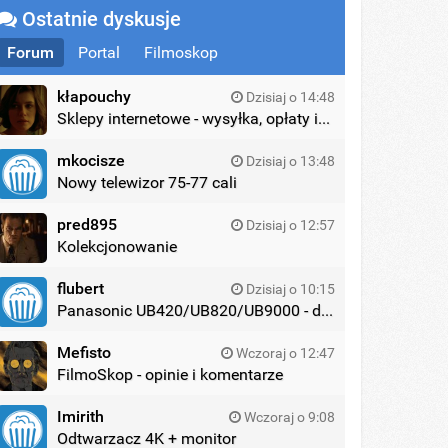
Ostatnie dyskusje
Forum
Portal
Filmoskop
kłapouchy
Dzisiaj o 14:48
Sklepy internetowe - wysyłka, opłaty itd.
mkocisze
Dzisiaj o 13:48
Nowy telewizor 75-77 cali
pred895
Dzisiaj o 12:57
Kolekcjonowanie
flubert
Dzisiaj o 10:15
Panasonic UB420/UB820/UB9000 - dyskusja
Mefisto
Wczoraj o 12:47
FilmoSkop - opinie i komentarze
Imirith
Wczoraj o 9:08
Odtwarzacz 4K + monitor