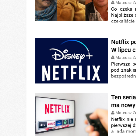
Mateusz Z
Co czeka 
Najbliższe 
czekaliśc
komediowy 
nowym wes
najbliższ
Netflix p
Sprawdźcie
W lipcu 
Mateusz Z
Pierwsza p
pod znaki
bezpośred
miesiącu c
Netflix wy
które w li
Ten seria
produkcje 
ma nowy 
Mateusz Z
Netflix nie
pierwszej d
a lada mome