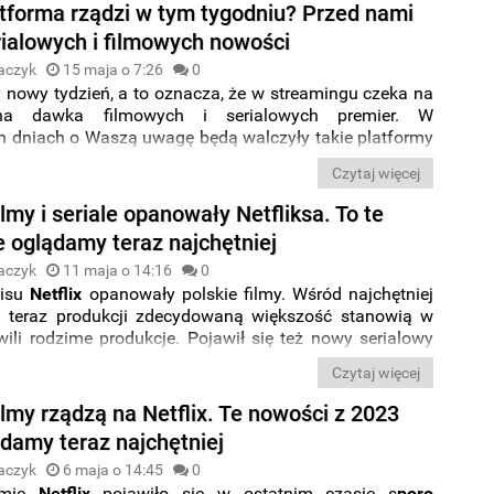
ziś wieczorem?
atforma rządzi w tym tygodniu? Przed nami
rialowych i filmowych nowości
aczyk
15 maja o 7:26
0
nowy tydzień, a to oznacza, że w streamingu czeka na
jna dawka filmowych i serialowych premier. W
ch dniach o Waszą uwagę będą walczyły takie platformy
owe jak
SkyShowtime
,
Prime
Video
,
Apple TV+
, a także
Czytaj więcej
óre filmy i seriale wybierzecie? Sprawdźcie,
co obejrzeć
gu
w tym tygodniu.
ilmy i seriale opanowały Netfliksa. To te
e oglądamy teraz najchętniej
aczyk
11 maja o 14:16
0
wisu
Netflix
opanowały polskie filmy. Wśród najchętniej
 teraz produkcji zdecydowaną większość stanowią w
ili rodzime produkcje. Pojawił się też nowy serialowy
Netflix wykupił od TVP. Jakie tytuły Polacy oglądają teraz
Czytaj więcej
j? Tak wypada
TOP 10 najpopularniejszych nowości
.
ilmy rządzą na Netflix. Te nowości z 2023
ądamy teraz najchętniej
aczyk
6 maja o 14:45
0
rmie
Netflix
pojawiło się w ostatnim czasie s
poro