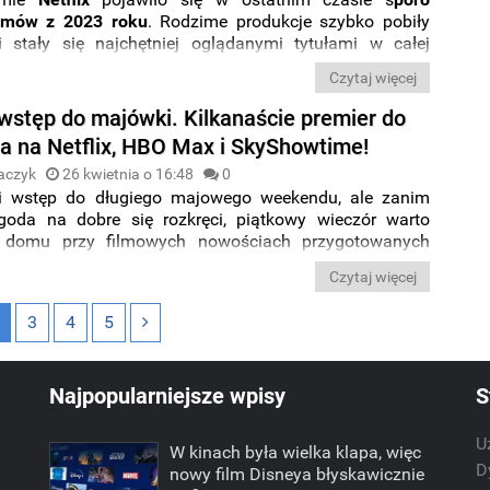
ilmów z 2023 roku
. Rodzime produkcje szybko pobiły
i stały się najchętniej oglądanymi tytułami w całej
o jakie tytuły Polacy sięgają teraz najchętniej? Tak
Czytaj więcej
się
TOP 10 najpopularniejszych nowości
.
wstęp do majówki. Kilkanaście premier do
ia na Netflix, HBO Max i SkyShowtime!
aczyk
26 kwietnia o 16:48
0
i wstęp do długiego majowego weekendu, ale zanim
goda na dobre się rozkręci, piątkowy wieczór warto
 domu przy filmowych nowościach przygotowanych
formy streamingowe. Jakie nowości trafiły w piątek na
Czytaj więcej
streamingowe? Swoje propozycje mają dla Was:
Netflix
,
Prime Video
oraz
SkyShowtime
. Więc,
co obejrzeć dziś
3
4
5
?
Najpopularniejsze wpisy
S
U
W kinach była wielka klapa, więc
m
D
nowy film Disneya błyskawicznie