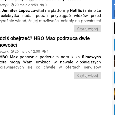
aczyk
29 maja o 9:59
0
z
Jennifer Lopez
zawitał na platformę
Netflix
i mimo że
 celebrytka nadal potrafi przyciągać widzów przed
wyraźnie widać, że jej możliwości osłabły na przestrzeni
o roku. Tymczasem „
Bridgertonowie
” zostali właśnie
Czytaj więcej
 fenomenem.
m dziś obejrzeć? HBO Max podrzuca dwie
nowości
aczyk
26 maja o 12:00
1
HBO
Max
ponownie podrzuciła nam kilka
filmowych
które mogą Wam umknąć w nawale głośniejszych
ojawiających się co chwilę w ofertach serwisów
gowych. Jeśli więc szukacie dobrego filmu na
Czytaj więcej
y seans i nie macie ochoty na wertowanie
oferty
streamingowych
w poszukiwaniu godnej uwagi nowości,
amy z pomocą.