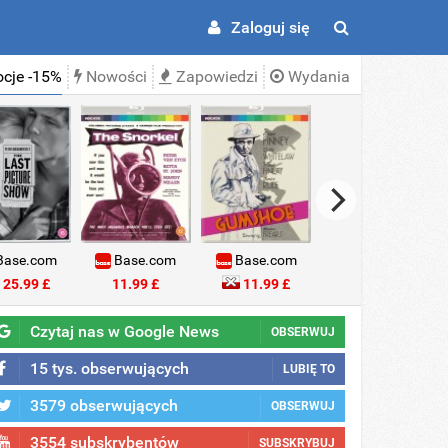
Zaloguj się
cje -15%
Nowości
Zapowiedzi
Wydania
ase.com
Base.com
Base.com
Base.com
25.99 £
11.99 £
11.99 £
18.99 £
Czytaj nas w Google News
OBSERWUJ
15 tys. obserwujących
LUBIĘ TO
3579 obserwujących
OBSERWUJ
3554 subskrybentów
SUBSKRYBUJ