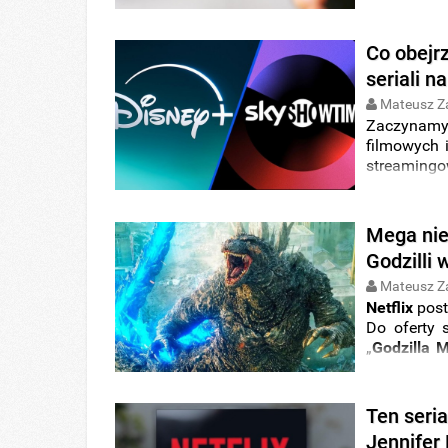
zupełnie in
na całym św
Co obejr
seriali 
Mateusz Z
Zaczynamy
filmowych 
streaming
produkcje 
Co w takim
Mega nie
Godzilli 
Mateusz Z
Netflix
post
Do oferty 
„
Godzilla 
premierę o
polskim str
Ten seria
Jennifer