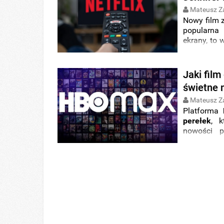
Mateusz Z
Nowy film 
popularna
ekrany, to 
ostatnieg
globalnym
Jaki fil
świetne 
Mateusz Z
Platforma
perełek
, 
nowości p
streamin
weekendow
serwisów 
to przybyw