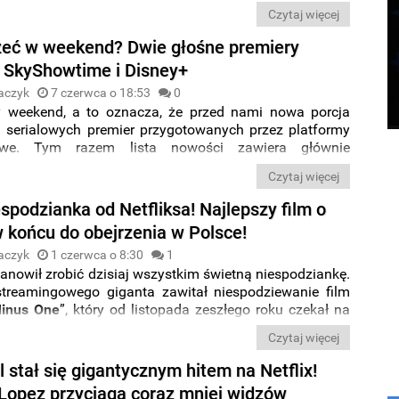
ny serial, a krajowy kryminał cały czas podbija ekrany
Czytaj więcej
iecie.
zeć w weekend? Dwie głośne premiery
na SkyShowtime i Disney+
aczyk
7 czerwca o 18:53
0
 weekend, a to oznacza, że przed nami nowa porcja
i serialowych premier przygotowanych przez platformy
owe. Tym razem lista nowości zawiera głównie
od takich serwisów jak
Netflix
,
Disney+
i
SkyShowtime
.
Czytaj więcej
 razie
obejrzeć dziś wieczorem?
spodzianka od Netfliksa! Najlepszy film o
w końcu do obejrzenia w Polsce!
aczyk
1 czerwca o 8:30
1
anowił zrobić dzisiaj wszystkim świetną niespodziankę.
streamingowego giganta zawitał niespodziewanie film
Minus One
”, który od listopada zeszłego roku czekał na
nline. Od
1 czerwca
możemy go w końcu oglądać w
Czytaj więcej
eamingu dzięki platformie
Netflix
.
l stał się gigantycznym hitem na Netflix!
 Lopez przyciąga coraz mniej widzów