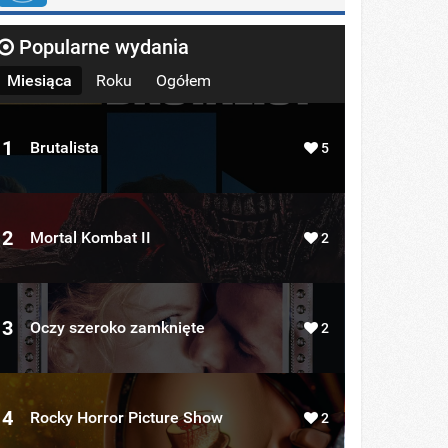
Popularne wydania
Miesiąca
Roku
Ogółem
1
Brutalista
5
2
Mortal Kombat II
2
3
Oczy szeroko zamknięte
2
4
Rocky Horror Picture Show
2