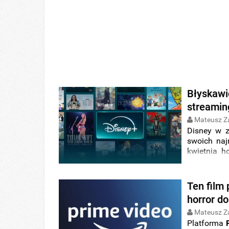
Błyskawi
streamin
Mateusz Z
Disney w 
swoich naj
kwietnia ho
platformie
Ten film 
horror d
Mateusz Z
Platforma