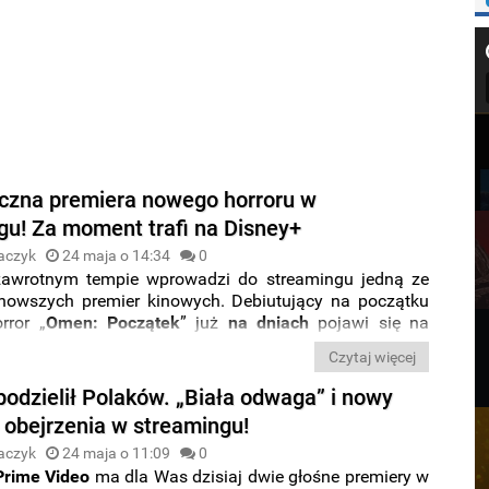
czna premiera nowego horroru w
gu! Za moment trafi na Disney+
aczyk
24 maja o 14:34
0
zawrotnym tempie wprowadzi do streamingu jedną ze
nowszych premier kinowych. Debiutujący na początku
rror „
Omen: Początek
” już
na dniach
pojawi się na
Disney+
. Czy warto się nim zainteresować?
Czytaj więcej
podzielił Polaków. „Biała odwaga” i nowy
o obejrzenia w streamingu!
aczyk
24 maja o 11:09
0
Prime
Video
ma dla Was dzisiaj dwie głośne premiery w