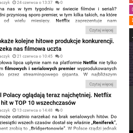
aczyk
24 czerwca o 13:37
0
na nas w tym tygodniu w świecie filmów i seriali?
dni przyniosą sporo premier, w tym kilka takich, na które
ie od wielu miesięcy.
Netflix
zaprezentuje nam
romans z Nicole Kidman i
Zakiem
Efronem
, a do kin z
Czytaj więcej
ternem powróci
Kevin
Costner
. Co jeszcze pojawi się w
ych dniach? Oto rozpiska premier na cały tydzień.
okaże kolejne hitowe produkcje konkurencji.
,
co obejrzeć w streamingu
w tym tygodniu.
czeka nas filmowa uczta
aczyk
21 czerwca o 10:45
0
ołowa lipca upłynie nam na platformie
Netflix
nie tylko
em
filmowych i serialowych premier
wyprodukowanych
nio przez streamingowego giganta. W najbliższym
zeka nas także wyjątkowo dużo
głośnych tytułów
, które
Czytaj więcej
kupił od konkurencyjnych serwisów. Do listy tytułów,
pcu zadebiutują w ofercie
Netfliksa
, dołączyły kolejne
l Polacy oglądają teraz najchętniej. Netflix
od
Disneya
i
Universala
.
hit w TOP 10 wszechczasów
aczyk
13 czerwca o 14:48
0
 może ostatnio narzekać na brak serialowych hitów. Do
ziesiątki wszech czasów dostał się właśnie „
Reniferek
”,
nt zrobią to „
Bridgertonowie
”. W Polsce rządzi jednak