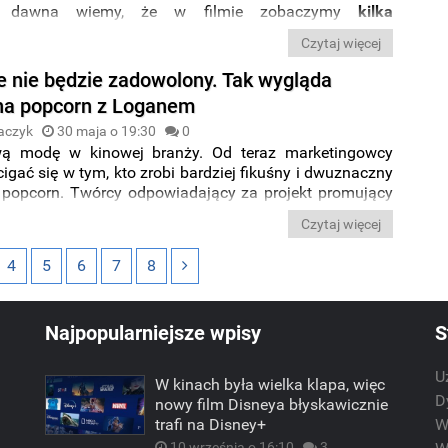
 dawna wiemy, że w filmie zobaczymy
kilka
nych wersji
popularnego bohatera, a w najnowszej
Czytaj więcej
 twórcy drażnią się z nami przedsmakiem tej, na którą
bardziej czekają.
e nie będzie zadowolony. Tak wygląda
na popcorn z Loganem
aczyk
30 maja o 19:30
0
 modę w kinowej branży. Od teraz marketingowcy
igać się w tym, kto zrobi bardziej fikuśny i dwuznaczny
 popcorn. Twórcy odpowiadający za projekt promujący
postawili poprzeczkę wyjątkowo wysoko, ale
Ryan
Czytaj więcej
ostanowił podjąć walkę i pokazał właśnie kubełek
film
„
Deadpool i Wolverine
”
.
4
5
6
7
8
Najpopularniejsze wpisy
S
U
W kinach była wielka klapa, więc
m
D
nowy film Disneya błyskawicznie
trafi na Disney+
W
10 września o 16:10
3