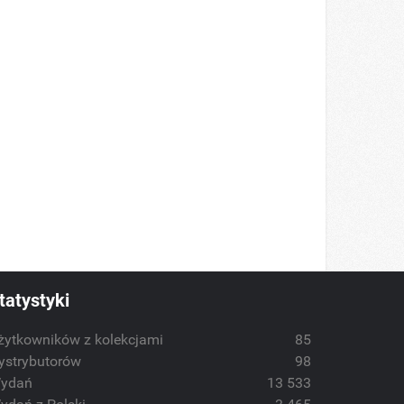
tatystyki
żytkowników z kolekcjami
85
ystrybutorów
98
ydań
13 533