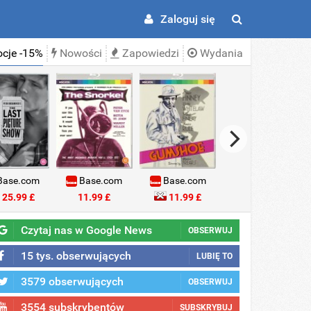
Zaloguj się
cje -15%
Nowości
Zapowiedzi
Wydania
ase.com
Base.com
Base.com
Base.com
25.99 £
11.99 £
11.99 £
18.99 £
Czytaj nas w Google News
OBSERWUJ
15 tys. obserwujących
LUBIĘ TO
3579 obserwujących
OBSERWUJ
3554 subskrybentów
SUBSKRYBUJ