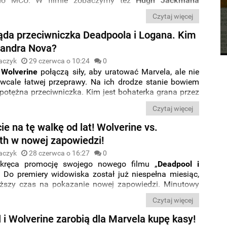
do MCU. W filmie zobaczymy też
Hugh Jackmana
go do roli
Logana
oraz
kilka alternatywnych wersji
Czytaj więcej
ch bohaterów. Najnowsza grafika daje nam nowe
e na
dwie wersje Deadpoola
pochodzące z innego
ąda przeciwniczka Deadpoola i Logana. Kim
. Pojawiła się też seria nowych
międzynarodowych
sandra Nova?
aczyk
29 czerwca o 10:24
0
i
Wolverine
połączą siły, aby uratować Marvela, ale nie
 wcale łatwej przeprawy. Na ich drodze stanie bowiem
potężna przeciwniczka. Kim jest bohaterka grana przez
rin?
Co o niej wiemy? Tak prezentuje się na nowym
Czytaj więcej
ie na tę walkę od lat! Wolverine vs.
th w nowej zapowiedzi!
aczyk
28 czerwca o 16:27
0
kręca promocję swojego nowego filmu „
Deadpool i
. Do premiery widowiska został już niespełna miesiąc,
ższy czas na pokazanie nowej zapowiedzi. Minutowy
skoncentrowany jest tym razem przede wszystkim na
Czytaj więcej
i
ponownego starcia Wolverine vs. Sabertooth
.
 i Wolverine zarobią dla Marvela kupę kasy!