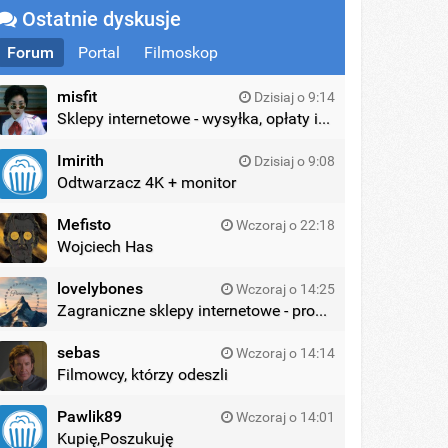
Ostatnie dyskusje
Forum
Portal
Filmoskop
misfit
Dzisiaj o 9:14
Sklepy internetowe - wysyłka, opłaty itd.
Imirith
Dzisiaj o 9:08
Odtwarzacz 4K + monitor
Mefisto
Wczoraj o 22:18
Wojciech Has
lovelybones
Wczoraj o 14:25
Zagraniczne sklepy internetowe - promocje
sebas
Wczoraj o 14:14
Filmowcy, którzy odeszli
Pawlik89
Wczoraj o 14:01
Kupię,Poszukuję