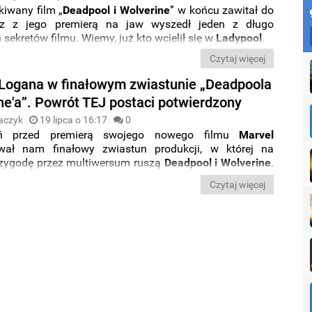
kiwany film „
Deadpool i Wolverine
” w końcu zawitał do
az z jego premierą na jaw wyszedł jeden z długo
sekretów filmu. Wiemy, już kto wcielił się w
Ladypool
.
Czytaj więcej
 Logana w finałowym zwiastunie „Deadpoola
ine'a”. Powrót TEJ postaci potwierdzony
aczyk
19 lipca o 16:17
0
ń przed premierą swojego nowego filmu
Marvel
ował nam finałowy zwiastun produkcji, w której na
zygodę przez multiwersum ruszą
Deadpool i Wolverine
.
prawa dwóch popularnych herosów, których ponownie
Czytaj więcej
an Reynolds
i
Hugh Jackman
, zapowiadana jest jako
 pełna sprośnych żartów
, ale także jako
hołd la postaci
otwierdzenie tych słów
znajdziecie w najnowszej
.