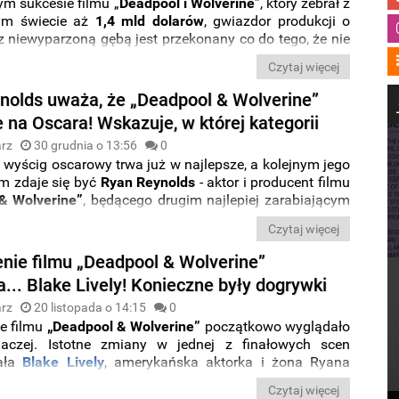
m sukcesie filmu „
Deadpool i Wolverine
”, który zebrał z
łym świecie aż
1,4 mld dolarów
, gwiazdor produkcji o
 niewyparzoną gębą jest przekonany co do tego, że nie
wracać do solowych przygód Deadpoola. Z najnowszych
Czytaj więcej
 pochodzących z wiarygodnego źródła wynika, że
Ryan
racuje właśnie nad pomysłem stworzenia
filmu o
nolds uważa, że „Deadpool & Wolverine”
 Deadpoola i kilku X-Menów!
 na Oscara! Wskazuje, w której kategorii
rz
30 grudnia o 13:56
0
wyścig oscarowy trwa już w najlepsze, a kolejnym jego
em zdaje się być
Ryan Reynolds
- aktor i producent filmu
& Wolverine”
, będącego drugim najlepiej zarabiającym
rem tego roku. Odtwórca roli Wade'a Wilsona uważa, że
Czytaj więcej
owsza produkcja zasługuje na zdobycie Oscara w
iej jednej kategorii. Aktor podzielił się swoimi
nie filmu „Deadpool & Wolverine”
ami w wywiadzie dla IndieWire.
... Blake Lively! Konieczne były dogrywki
rz
20 listopada o 14:15
0
e filmu
„Deadpool & Wolverine”
początkowo wyglądało
naczej. Istotne zmiany w jednej z finałowych scen
ała
Blake Lively
, amerykańska aktorka i żona Ryana
, odtwórcy głównej roli. Za namową Lively, twórcy
Czytaj więcej
li się na modyfikację zakończenia i dodatkowe