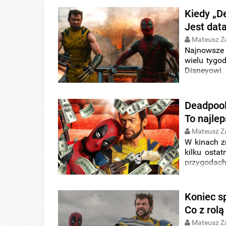
nagrywki.
Kiedy „D
Jest dat
Mateusz Z
Najnowsze 
wielu tygod
Disneyowi
spieszy się
cyfrowej d
filmu na p
Deadpool 
To najlep
Mateusz Z
W kinach 
kilku ost
przygoda
wynik i z
kinowego.
Koniec s
Co z rolą
Mateusz Z