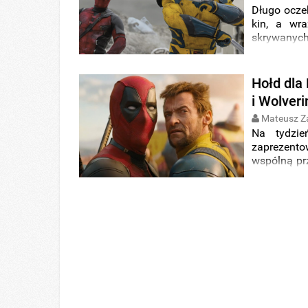
Długo ocze
kin, a wr
skrywanych 
Hołd dla
i Wolver
Mateusz Z
Na tydzie
zaprezent
wspólną pr
Wspólna wy
zagrali
Ry
brutalna i
Logana
i p
zapowiedzi