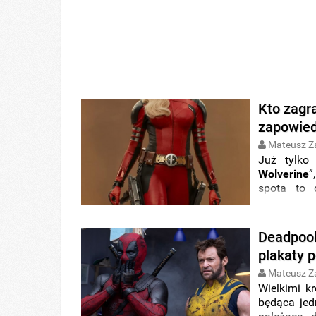
Kto zagr
zapowied
Mateusz Z
Już tylko
Wolverine
”
spota to 
widowiska
kto gra że
ściśle strz
Deadpool
plakaty 
Mateusz Z
Wielkimi k
będąca jed