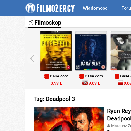
Wiadomości
For
Filmoskop
Base.com
Base.com
Base
8.99 £
9.89 £
9.89
Tag: Deadpool 3
Ryan Rey
Deadpool
Mateusz Z