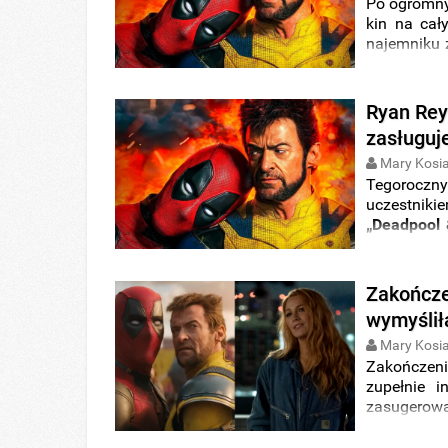
Po ogromny
kin na ca
najemniku z
warto już 
informacji
Reynolds
p
Ryan Rey
przygodach
zasługuje
Mary Kosia
Tegoroczny 
uczestniki
„Deadpool 
blockbuste
jego najn
przynajmn
Zakończe
przemyśleni
wymyśliła
Mary Kosia
Zakończeni
zupełnie i
zasugerow
Reynoldsa
zdecydowa