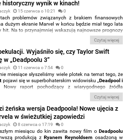
 historyczny wynik w kinach!
aczyk
15 czerwca o 10:21
0
latach problemów związanych z brakiem finansowych
a dużym ekranie Marvel w końcu będzie miał tego lata
y hit. Na to przynajmniej wskazują najnowsze prognozy
yniku otwarcia filmu „
Deadpool i Wolverine
”. Wygląda
Czytaj więcej
Ryan
Reynolds
i
Hugh
Jackman
faktycznie okażą się
mi dla
Disneya
.
ekulacji. Wyjaśniło się, czy Taylor Swift
ię w „Deadpoolu 3”
aczyk
11 czerwca o 7:54
0
nie miesiące słyszeliśmy wiele plotek na temat tego, że
t
pojawi się w superbohaterskim widowisku „
Deadpool i
. Nowy raport pochodzący z wiarygodnego źródła
 że raz na zawsze rozwiewa wszelkie wątpliwości w tej
Czytaj więcej
i żeńska wersja Deadpoola! Nowe ujęcia z
rvela w świeżutkiej zapowiedzi
aczyk
8 czerwca o 17:19
0
szłym miesiącu do kin zawita nowy film o
Deadpoolu
erwszą produkcją z
Ryanem
Reynoldsem
osadzoną w