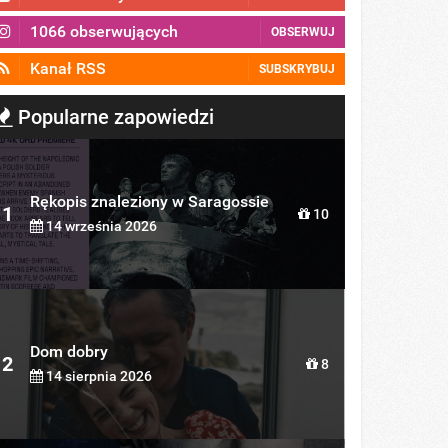
1066 obserwujących
OBSERWUJ
Kanał RSS
SUBSKRYBUJ
Popularne zapowiedzi
Rękopis znaleziony w Saragossie
1
10
14 września 2026
Dom dobry
2
8
14 sierpnia 2026