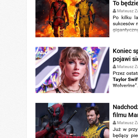
To będzie
Mateusz Z
Po kilku 
sukcesów n
gigantyczn
dotyczące w
na to, że
zbawiciela
Koniec sp
pojawi s
Mateusz Z
Przez ostat
Taylor Swif
Wolverine
”
przekonuje,
sprawie.
Nadchodz
filmu Ma
Mateusz Z
Już w przy
będący pi