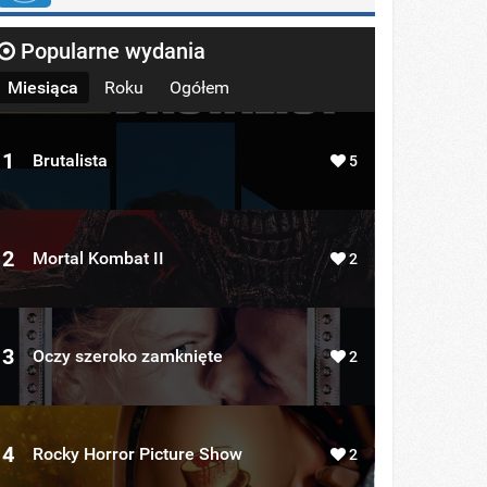
Popularne wydania
Miesiąca
Roku
Ogółem
1
Brutalista
5
2
Mortal Kombat II
2
3
Oczy szeroko zamknięte
2
4
Rocky Horror Picture Show
2