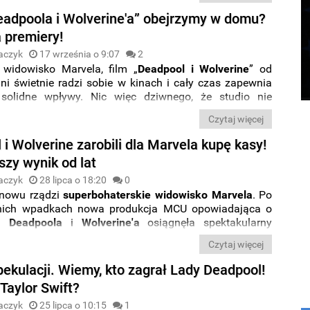
eadpoola i Wolverine'a” obejrzymy w domu?
a premiery!
aczyk
17 września o 9:07
2
widowisko Marvela, film „
Deadpool i Wolverine
” od
ni świetnie radzi sobie w kinach i cały czas zapewnia
 solidne wpływy. Nic więc dziwnego, że studio nie
 z przeniesieniem nowej superbohaterskiej produkcji do
Czytaj więcej
ystrybucji. W końcu jednak poznaliśmy datę premiery
latformach VOD.
i Wolverine zarobili dla Marvela kupę kasy!
szy wynik od lat
aczyk
28 lipca o 18:20
0
znowu rządzi
superbohaterskie widowisko Marvela
. Po
atnich wpadkach nowa produkcja MCU opowiadająca o
ch
Deadpoola
i
Wolverine'a
osiągnęła spektakularny
apisała się w historii amerykańskiego przemysłu
Czytaj więcej
pekulacji. Wiemy, kto zagrał Lady Deadpool!
 Taylor Swift?
aczyk
25 lipca o 10:15
1