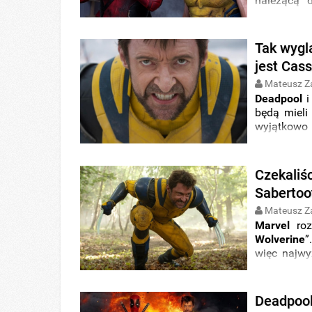
należącą 
wracające
popularny
spojrzeni
Tak wygl
uniwersum
jest Cas
plakatów
.
Mateusz Z
Deadpool
będą mieli
wyjątkowo 
Emmę Cor
zdjęciu.
Czekaliśc
Sabertoo
Mateusz Z
Marvel
roz
Wolverine
”
więc najwy
zwiastun 
zapowiedz
Deadpool