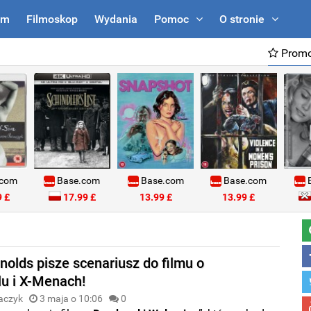
um
Filmoskop
Wydania
Pomoc
O stronie
Promo
.com
Base.com
Base.com
Base.com
B
 £
17.99 £
13.99 £
13.99 £
nolds pisze scenariusz do filmu o
u i X-Menach!
aczyk
3 maja o 10:06
0