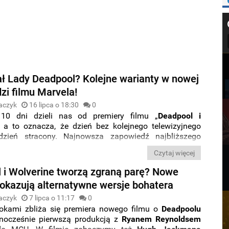
ał Lady Deadpool? Kolejne warianty w nowej
zi filmu Marvela!
aczyk
16 lipca o 18:30
0
 10 dni dzieli nas od premiery filmu „
Deadpool i
, a to oznacza, że dzień bez kolejnego telewizyjnego
dzień stracony. Najnowsza zapowiedź najbliższego
 Marvela ponownie pokazuje nam
Lady
Deadpool
, ale
Czytaj więcej
ńską wersję Najemnika z nawijką, cały czas pozostaje
eżoną tajemnicą
.
 i Wolverine tworzą zgraną parę? Nowe
pokazują alternatywne wersje bohatera
aczyk
7 lipca o 11:17
0
rokami zbliża się premiera nowego filmu o
Deadpoolu
nocześnie pierwszą produkcją z
Ryanem
Reynoldsem