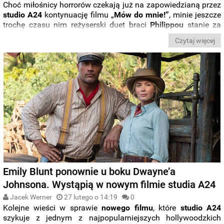
Choć miłośnicy horrorów czekają już na zapowiedzianą przez
studio A24
kontynuację filmu „
Mów do mnie!”
, minie jeszcze
trochę czasu nim reżyserski duet braci
Philippou
stanie za
kamerą sequela. Po drodze nakręcą bowiem inny, oryginalny
Czytaj więcej
dreszczowiec. W filmie
„Bring Her Back”
obsadzono
Sally
Hawkins
, dwukrotnie nominowaną do Oscara gwiazdę
„Kształtu wody
”.
Emily Blunt ponownie u boku Dwayne’a
Johnsona. Wystąpią w nowym filmie studia A24
Jacek Werner
27 lutego o 14:19
0
Kolejne wieści w sprawie
nowego filmu
, które
studio A24
szykuje z jednym z najpopularniejszych hollywoodzkich