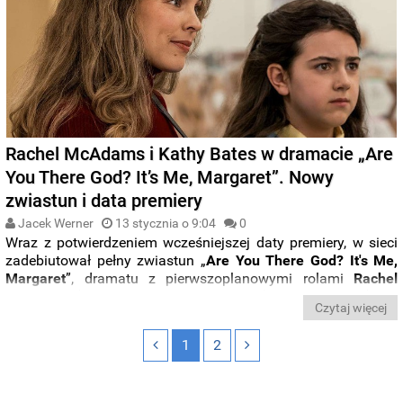
Rachel McAdams i Kathy Bates w dramacie „Are
You There God? It’s Me, Margaret”. Nowy
zwiastun i data premiery
Jacek Werner
13 stycznia o 9:04
0
Wraz z potwierdzeniem wcześniejszej daty premiery, w sieci
zadebiutował pełny zwiastun „
Are You There God? It's Me,
Margaret
”, dramatu z pierwszoplanowymi rolami
Rachel
McAdams
(„Detektyw”, „Doktor Strange”) i
Kathy Bates
(„The
Czytaj więcej
Highwaymen”,„American Horror Story”).
1
2