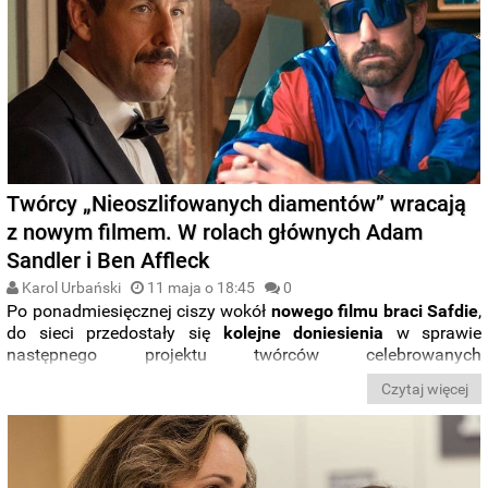
Twórcy „Nieoszlifowanych diamentów” wracają
z nowym filmem. W rolach głównych Adam
Sandler i Ben Affleck
Karol Urbański
11 maja o 18:45
0
Po ponadmiesięcznej ciszy wokół
nowego filmu braci Safdie
,
do sieci przedostały się
kolejne doniesienia
w sprawie
następnego projektu twórców celebrowanych
„
Nieoszlifowanych diamentów
”. Dzięki raportowi serwisu
Czytaj więcej
World of Reel poznaliśmy
nazwiska członków obsady
oraz
pierwszy zarys fabuły
niezatytułowanego jeszcze projektu.