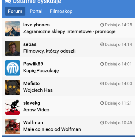
Ostatnie dyskusje
Forum
Portal
Filmoskop
lovelybones
Dzisiaj o 14:25
Zagraniczne sklepy internetowe - promocje
sebas
Dzisiaj o 14:14
Filmowcy, którzy odeszli
Pawlik89
Dzisiaj o 14:01
Kupię,Poszukuję
Mefisto
Dzisiaj o 14:00
Wojciech Has
slavekg
Dzisiaj o 11:21
Arrow Video
Wolfman
Dzisiaj o 10:45
Małe co nieco od Wolfman