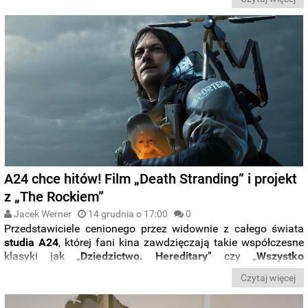
„Oppenheimera
” porównał serię do takich rewolucyjnych
przedsięwzięć jak „
Miasteczko Twin Peaks
”.
A24 chce hitów! Film „Death Stranding” i projekt
z „The Rockiem”
Jacek Werner
14 grudnia o 17:00
0
Przedstawiciele cenionego przez widownie z całego świata
studia A24
, której fani kina zawdzięczają takie współczesne
klasyki jak „
Dziedzictwo. Hereditary
” czy „
Wszystko
wszędzie naraz
”, zadeklarowali ostatnio chęć pełnoprawnego
Czytaj więcej
wkroczenia do świata produkcji głównonurtowych.