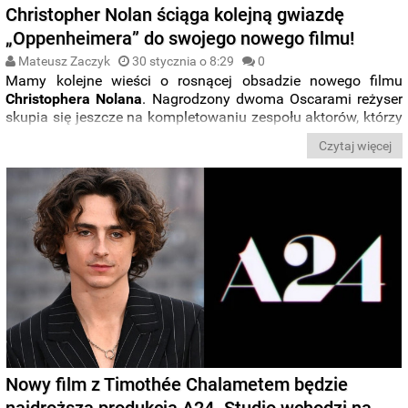
Christopher Nolan ściąga kolejną gwiazdę
„Oppenheimera” do swojego nowego filmu!
Mateusz Zaczyk
30 stycznia o 8:29
0
Mamy kolejne wieści o rosnącej obsadzie nowego filmu
Christophera Nolana
. Nagrodzony dwoma Oscarami reżyser
skupia się jeszcze na kompletowaniu zespołu aktorów, którzy
wystąpią w jego
„Odysei”
i sięgnął właśnie po kolejne
Czytaj więcej
nazwisko, z którym współpracował przy okazji
„
Oppenheimera
”.
Nowy film z Timothée Chalametem będzie
najdroższą produkcją A24. Studio wchodzi na