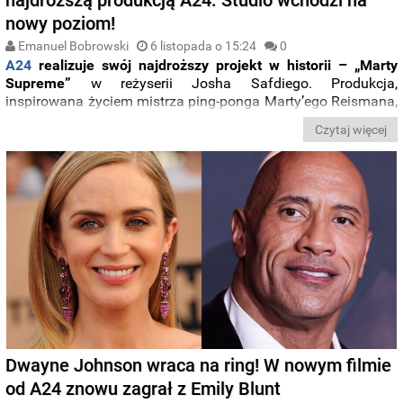
nowy poziom!
Emanuel Bobrowski
6 listopada o 15:24
0
A24
realizuje swój najdroższy projekt w historii – „Marty
Supreme”
w reżyserii Josha Safdiego. Produkcja,
inspirowana życiem mistrza ping-ponga Marty’ego Reismana,
w którego wcieli się Timothée Chalamet.
Czytaj więcej
Dwayne Johnson wraca na ring! W nowym filmie
od A24 znowu zagrał z Emily Blunt