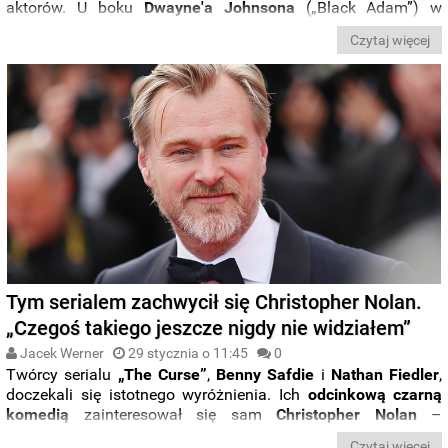
aktorów. U boku
Dwayne'a Johnsona
(„Black Adam”) w
sportowym dramacie „
The Smashing Machine”
ma pojawić
Czytaj więcej
się
Emily Blunt
(„Oppenheimer”), z którą gwiazdor
współpracował już przy „
Wyprawie do dżungli
”. Reżyseruje
Benny Safdie
(„Nieoszlifowane diamenty”).
Tym serialem zachwycił się Christopher Nolan.
„Czegoś takiego jeszcze nigdy nie widziałem”
Jacek Werner
29 stycznia o 11:45
0
Twórcy serialu
„The Curse”
,
Benny Safdie
i
Nathan Fiedler
,
doczekali się istotnego wyróżnienia. Ich
odcinkową czarną
komedią
zainteresował się sam
Christopher Nolan
–
podczas specjalnej rozmowy z duetem twórca celebrowanego
Czytaj więcej