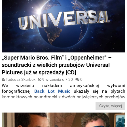
„Super Mario Bros. Film” i „Oppenheimer” –
soundtracki z wielkich przebojów Universal
Pictures już w sprzedaży [CD]
Tadeusz Skarbek
9 września o 7:30
0
We wrześniu nakładem amerykańskiej wytwórni
fonograficznej
Back Lot Music
ukazały się na płytach
kompaktowych soundtracki z dwóch największych przebojów
kinowych studia
Universal Pictures
w 2023 roku: animacji
Czytaj więcej
„
Super Mario Bros. Film
” i filmu biograficznego
„
Oppenheimer
” w reżyserii
Christophera Nolana
. Poniżej
szczegóły obu wydawnictw, w Polsce niestety niedostępnych
na krążkach CD.