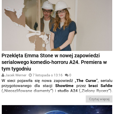
Przeklęta Emma Stone w nowej zapowiedzi
serialowego komedio-horroru A24. Premiera w
tym tygodniu
Jacek Werner
7 listopada o 13:16
0
W sieci pojawiła się nowa zapowiedź „
The
Curse
”, serialu
przygotowanego dla stacji
Showtime
przez
braci
Safdie
(„Nieoszlifowane diamenty”) i
studio A24
(„Zielony Rycerz”).
W głównych rolach występują
Emma Stone
(„La La Land”) i
Czytaj więcej
Nathan Fielder
(„Próba generalna”). Premiera odbędzie się
w
tym tygodniu
.