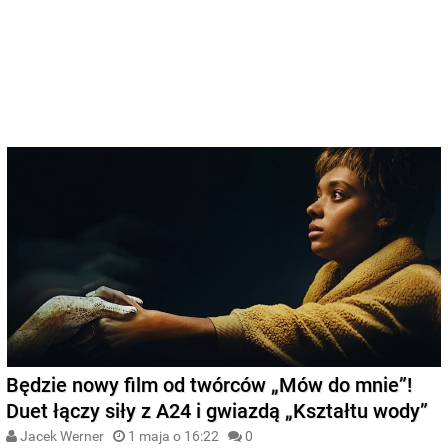
Będzie nowy film od twórców „Mów do mnie”!
Duet łączy siły z A24 i gwiazdą „Kształtu wody”
Jacek Werner
1 maja o 16:22
0