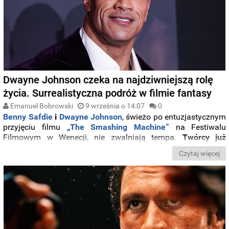
Dwayne Johnson czeka na najdziwniejszą rolę
życia. Surrealistyczna podróż w filmie fantasy
Emanuel Bobrowski
9 września o 14:07
0
Benny Safdie
i
Dwayne Johnson
, świeżo po entuzjastycznym
przyjęciu filmu
„The Smashing Machine”
na Festiwalu
Filmowym w Wenecji, nie zwalniają tempa.
Twórcy już
planują kolejną współpracę – ekranizację kultowej powieści
Czytaj więcej
Daniela Pinkwatera „Lizard Music”
. Safdie zajmie się
adaptacją i reżyserią, a Johnson wcieli się w ekscentrycznego
bohatera znanego jako Chicken Man.