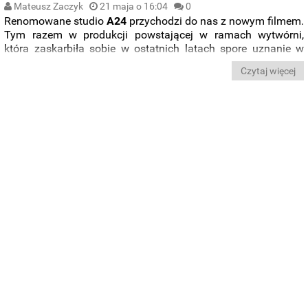
Mateusz Zaczyk
21 maja o 16:04
0
Renomowane studio
A24
przychodzi do nas z nowym filmem.
Tym razem w produkcji powstającej w ramach wytwórni,
która zaskarbiła sobie w ostatnich latach spore uznanie w
branży, zagrał jeden z najpopularniejszych hollywoodzkich
Czytaj więcej
gwiazdorów. Zobaczcie, jak
Dwayne Johnson
prezentuje się
w sportowym dramacie „
The Smashing Machine
”. Obok
niego na ekranie pojawi się też
Emily Blunt
, z którą były
zapaśnik współpracował już przy okazji disnejowskiej
produkcji „
Wyprawa do dżungli
”.