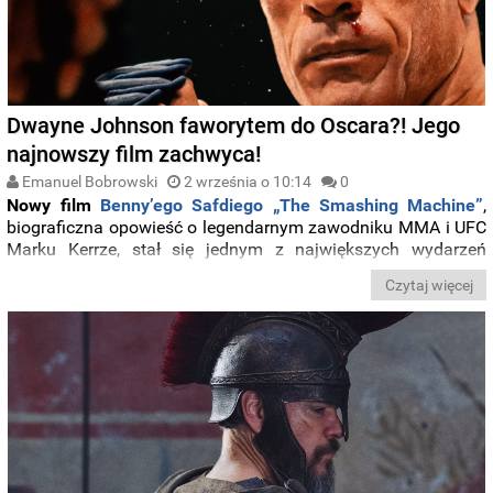
Dwayne Johnson faworytem do Oscara?! Jego
najnowszy film zachwyca!
Emanuel Bobrowski
2 września o 10:14
0
Nowy film
Benny’ego Safdiego
„The Smashing Machine”
,
biograficzna opowieść o legendarnym zawodniku MMA i UFC
Marku Kerrze, stał się jednym z największych wydarzeń
tegorocznego
Festiwalu Filmowego w Wenecji
.
Produkcja
z
Czytaj więcej
Dwaynem Johnsonem
w roli głównej
otrzymała 15-minutową
owację na stojąco w prestiżowej sali Sala Grande. Na
premierze obecni byli reżyser, obsada – Johnson i
Emily Blunt
–
a także sam
Mark Kerr
, który wzruszony oglądał historię
swojego życia razem z publicznością. Krytycy są zgodni — to
zdecydowanie najlepsza rola w karierze The Rocka.
Film
przedstawia drogę Kerra – od największych sukcesów w
oktagonie, przez upadek związany z uzależnieniem od
leków przeciwbólowych
, aż po próby odzyskania kontroli nad
własnym życiem. Emily Blunt wciela się w Dawn Staples,