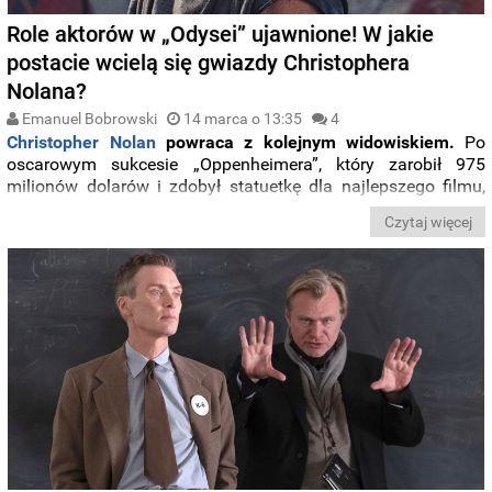
Role aktorów w „Odysei” ujawnione! W jakie
postacie wcielą się gwiazdy Christophera
Nolana?
Emanuel Bobrowski
14 marca o 13:35
4
Christopher Nolan
powraca z kolejnym widowiskiem.
Po
oscarowym sukcesie „Oppenheimera”, który zarobił 975
milionów dolarów i zdobył statuetkę dla najlepszego filmu,
reżyser przygotowuje adaptację „Odysei”
Homera. Zdjęcia
Czytaj więcej
do filmu realizowane są obecnie w Grecji, a
po ostatnich
zdjęciach z planu,
lokalne media ujawniają role
poszczególnych aktorów w tym projekcie.