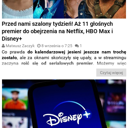
Przed nami szalony tydzień! Aż 11 głośnych
premier do obejrzenia na Netflix, HBO Max i
Disney+
Mateusz Zaczyk
8 września o 7:25
1
Co prawda
do kalendarzowej jesieni jeszcze nam trochę
zostało
, ale za oknami skończyły się upały, a w streamingu
zaczyna
roić się od serialowych premier
. Możemy więc
chyba uznać, że wkraczamy w jesienny sezon. Na jego dobry
Czytaj więcej
początek platforma
Netflix
proponuje chociażby polski serial
„
Infamia
”, czy kolejną odsłonę „
Virgin River
”. Dwie głośne
serialowe premiery przygotowało też
HBO Max
, a
Disney+
zaproponuje nam zarówno filmowe jak i serialowe nowości.
Sprawdźcie,
co obejrzeć
w najbliższych dniach.