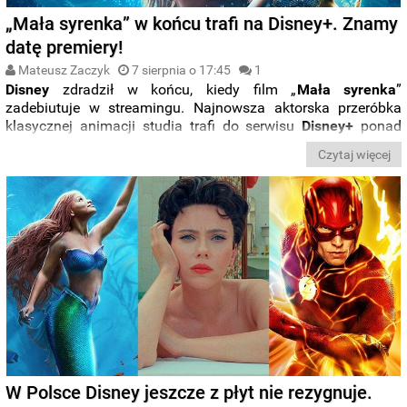
„Mała syrenka” w końcu trafi na Disney+. Znamy
datę premiery!
Mateusz Zaczyk
7 sierpnia o 17:45
1
Disney
zdradził w końcu, kiedy film „
Mała syrenka
”
zadebiutuje w streamingu. Najnowsza aktorska przeróbka
klasycznej animacji studia trafi do serwisu
Disney+
ponad
trzy miesiące po debiucie na kinowym ekranie. Poznajcie
Czytaj więcej
dokładną datę premiery
.
W Polsce Disney jeszcze z płyt nie rezygnuje.