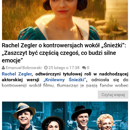
Rachel Zegler o kontrowersjach wokół „Śnieżki”:
„Zaszczyt być częścią czegoś, co budzi silne
emocje”
Emanuel Bobrowski
25 lutego o 17:38
0
Rachel Zegler
, odtwórczyni tytułowej roli w nadchodzącej
aktorskiej wersji
„Królewny Śnieżki”
,
odniosła się do
kontrowersji wokół filmu, tłumacząc je pasją fanów wobec
oryginalnej animacji Disneya z 1937 roku.
Czytaj więcej