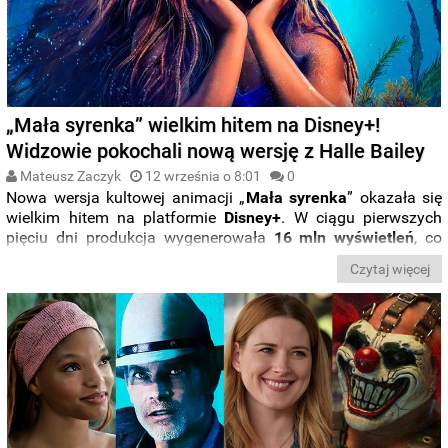
„Mała syrenka” wielkim hitem na Disney+!
Widzowie pokochali nową wersję z Halle Bailey
Mateusz Zaczyk
12 września o 8:01
0
Nowa wersja kultowej animacji „
Mała syrenka
” okazała się
wielkim hitem na platformie
Disney+
. W ciągu pierwszych
pięciu dni produkcja wygenerowała
16 mln wyświetleń
, co
jest wynikiem, którego żadna produkcja nie osiągnęła na
Czytaj więcej
platformie od czasu premiery „
Hokus pokus 2
”.