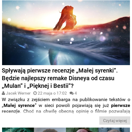
Spływają pierwsze recenzje „Małej syrenki”.
Będzie najlepszy remake Disneya od czasu
„Mulan” i „Pięknej i Bestii”?
Jacek Werner
22 maja o 17:02
4
W związku z zejściem embarga na publikowanie tekstów o
„
Małej syrence
” w sieci powoli pojawiają się już
pierwsze
recenzje
. Choć na chwilę obecną opinię o filmie pozwalają
założyć, że i tym razem Disney mierzy się z typowymi
Czytaj więcej
problemami aktorskiego remake'owania,
produkcja cieszy się
pośród krytyków najwyższym uznaniem od czasu „Mulan”
.