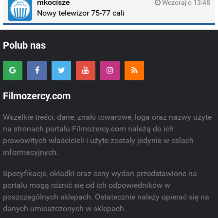
mkocisze
Wczoraj o 13:48
Nowy telewizor 75-77 cali
Polub nas
Filmozercy.com
Wszelkie treści, dane, znaki towarowe, loga oraz nazwy użyte
na stronach portalu Filmozercy.com należą do ich
prawowitych właścicieli i użyte zostały jedynie w celach
informacyjnych.
Specyfikacje, okładki oraz ceny wydań przedstawione na
portalu mogą różnić się od ich odpowiedników w
poszczególnych sklepach. Ostatecznie należy opierać się na
danych umieszczonych w sklepach.