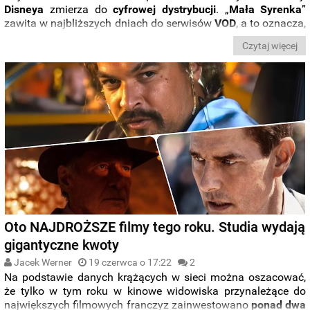
Disneya
zmierza do
cyfrowej
dystrybucji
. „
Mała Syrenka
”
zawita w najbliższych dniach do serwisów
VOD
, a to oznacza,
że jesteśmy już bardzo blisko premiery także w
streamingu
Czytaj więcej
za pośrednictwem platformy
Disney+
.
Oto NAJDROŻSZE filmy tego roku. Studia wydają
gigantyczne kwoty
Jacek Werner
19 czerwca o 17:22
2
Na podstawie danych krążących w sieci można oszacować,
że tylko w tym roku w kinowe widowiska przynależące do
największych filmowych franczyz zainwestowano
ponad dwa