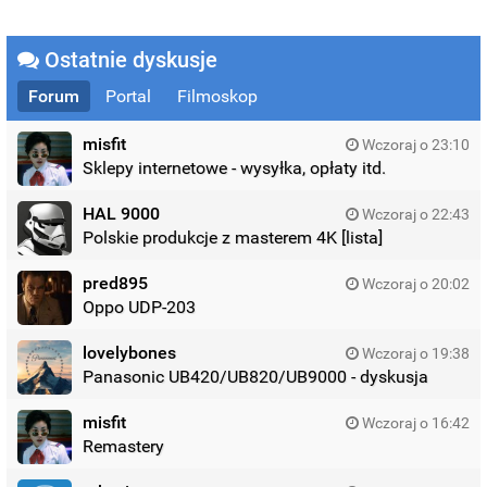
Ostatnie dyskusje
Forum
Portal
Filmoskop
misfit
Wczoraj o 23:10
Sklepy internetowe - wysyłka, opłaty itd.
HAL 9000
Wczoraj o 22:43
Polskie produkcje z masterem 4K [lista]
pred895
Wczoraj o 20:02
Oppo UDP-203
lovelybones
Wczoraj o 19:38
Panasonic UB420/UB820/UB9000 - dyskusja
misfit
Wczoraj o 16:42
Remastery