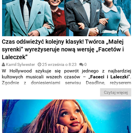
Czas odświeżyć kolejny klasyk! Twórca „Małej
syrenki” wyreżyseruje nową wersję „Facetów i
Laleczek”
Kamil Sylwester
25 września o 8:23
0
W Hollywood szykuje się powrót jednego z najbardziej
kultowych musicali wszech czasów – „
Faceci i Laleczki
”.
Zgodnie z doniesieniami serwisu Deadline, reżyserem
projektu, o którym mówiło się od dłuższego czasu, został
Rob
Czytaj więcej
Marshall
(ostatnio „
Mała Syrenka
”), a przy scenariuszu mają
mu pomóc
John DeLuca
, wraz z
Johnem Requą
i
Glennem
Ficarrą
(znanymi z filmów „Koty i psy”, „Zły Mikołaj”).