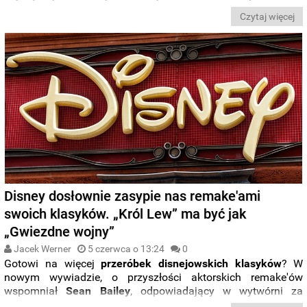
miliardy dolarów
. Zerknijcie na krótkie zestawienie
Czytaj więcej
najdroższych tytułów tego roku
.
Disney dosłownie zasypie nas remake'ami
swoich klasyków. „Król Lew” ma być jak
„Gwiezdne wojny”
Jacek Werner
5 czerwca o 13:24
0
Gotowi na więcej
przeróbek disnejowskich klasyków
? W
nowym wywiadzie, o przyszłości aktorskich remake'ów
wspomniał
Sean Bailey
, odpowiadający w wytwórni za
projekty pełnometrażowe
. Z rozmowy dowiedzieliśmy się, że