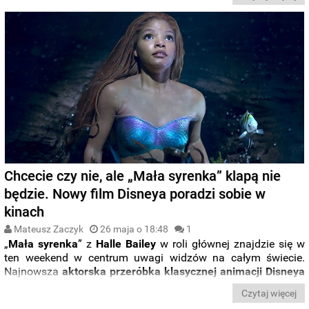
Zjednoczonych
, ale w
Chinach
okazała się
spektakularną
klapą
.
Chcecie czy nie, ale „Mała syrenka” klapą nie
będzie. Nowy film Disneya poradzi sobie w
kinach
Mateusz Zaczyk
26 maja o 18:48
1
„
Mała syrenka
” z
Halle
Bailey
w roli głównej znajdzie się w
ten weekend w centrum uwagi widzów na całym świecie.
Najnowsza
aktorska przeróbka klasycznej animacji Disneya
zawitała właśnie do kin i zaczyna od wyjątkowo udanego
Czytaj więcej
otwarcia.