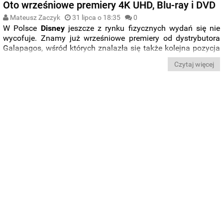
Oto wrześniowe premiery 4K UHD, Blu-ray i DVD
Mateusz Zaczyk
31 lipca o 18:35
0
W Polsce
Disney
jeszcze z rynku fizycznych wydań się nie
wycofuje. Znamy już wrześniowe premiery od dystrybutora
Galapagos, wśród których znalazła się także kolejna pozycja
od Disneya. Mamy więc pewność, że w naszym kraju studio
Czytaj więcej
jak na razie jeszcze z płytowych wydań nie rezygnuje. Obok
„
Małej syrenki
” na liście premier znajdzie się też „
Flash
” i
nowy film w reżyserii
Wesa
Andersona
, czyli „
Asteroid
City
”.
Poznajcie szczegółową rozpiskę premier.