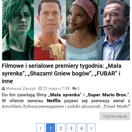
Filmowe i serialowe premiery tygodnia: „Mała
syrenka”, „Shazam! Gniew bogów”, „FUBAR” i
inne
Mateusz Zaczyk
22 maja o 7:38
0
Do kin zawitają filmy „
Mała syrenka
” i „
Super Mario Bros.
”.
W ofercie serwisu
Netflix
pojawi się pierwszy serial z
Arnoldem Schwarzeneggerem i polski akcyjniak „Dzień Matki”
z Agnieszką Grochowską. Z kolei
HBO
Max
pokaże film
Czytaj więcej
„
Shazam! Gniew bogów
”. Premier nie zabraknie też na
Disney+
,
Apple TV+
i
SkyShowtime
.
Sprawdźcie,
co obejrzeć
1
2
3
4
na
platformach streamingowych i w kinach
w nowej odsłonie