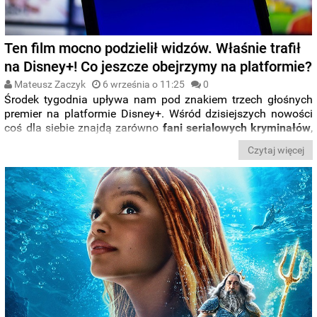
Ten film mocno podzielił widzów. Właśnie trafił
na Disney+! Co jeszcze obejrzymy na platformie?
Mateusz Zaczyk
6 września o 11:25
0
Środek tygodnia upływa nam pod znakiem trzech głośnych
premier na platformie Disney+. Wśród dzisiejszych nowości
coś dla siebie znajdą zarówno
fani serialowych kryminałów
,
jak i ci szukający odświeżonych wersji
klasycznych animacji
.
Czytaj więcej
W serwisie możecie oglądać „
Justified: Miasto strachu
”,
„
Małą Syrenkę
” i drugi sezon serialu „
Ja jestem Groot
”.