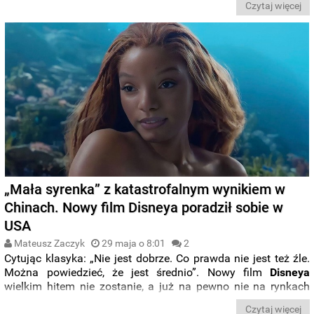
Czytaj więcej
Disney dostrzega szczególny potencjał w „
Królu Lwie”
, który
z czasem mógłby rozwinąć się w wielką sagę na miarę
„
Gwiezdnych wojen
”. A co wiemy o
pozostałych projektach
wytwórni?
„Mała syrenka” z katastrofalnym wynikiem w
Chinach. Nowy film Disneya poradził sobie w
USA
Mateusz Zaczyk
29 maja o 8:01
2
Cytując klasyka: „Nie jest dobrze. Co prawda nie jest też źle.
Można powiedzieć, że jest średnio”. Nowy film
Disneya
wielkim hitem nie zostanie, a już na pewno nie na rynkach
zagranicznych. „
Mała syrenka
” poradziła sobie w
Stanach
Czytaj więcej