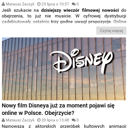
Mateusz Zaczyk
25 lipca o 10:57
0
Jeśli szukacie na
dzisiejszy wieczór filmowej nowości
do
obejrzenia, to już nie musicie. W cyfrowej dystrybucji
zadebiutowały ostatnio
trzy godne uwagi propozycje
. Online
możecie zobaczyć już nową produkcję
Disneya
, dramat z
Czytaj więcej
Hugh Jackmanem
i thriller science fiction z
Adamem
Driverem
. Gdzie je obejrzeć? Poznajcie szczegóły.
Nowy film Disneya już za moment pojawi się
online w Polsce. Obejrzycie?
Mateusz Zaczyk
20 lipca o 13:48
0
Najnowsza z aktorskich przeróbek kultowych animacji